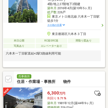
4階/地上27階地下2階建
築年月
2016年4月(築10年5ヶ月)
総戸数
226戸
東京メトロ南北線 六本木一丁目駅
徒歩1分
その他の交通
東京都港区六本木３丁目
本日公開
RC造SRC造
間取り図あり
写真あり
エレベーターあり
六本木一丁目駅直結×2駅3路線利用可能
売事務所
住居・作業場・事務所 物件
6,300
万円
利回り
5.71％
築年月
1981年12月(築44年9ヶ月)
2
建物面積
526.01m