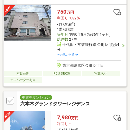
750
万円
利回り
7.82％
2
- (17.95m
)
1階/5階建
築年月
1990年8月(築36年1ヶ月)
総戸数
27戸
千代田・常磐緩行線 金町駅 徒歩4
分
その他の交通
東京都葛飾区金町５丁目
本日公開
RC造SRC造
写真あり
エレベーターあり
中古売マンション
六本木グランドタワーレジデンス
7,980
万円
利回り
-
2
1K (25.41m
)