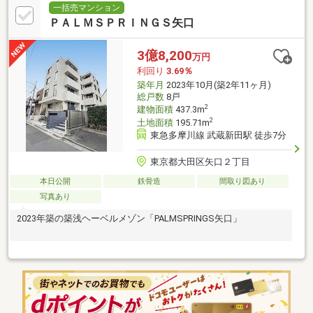
一括売マンション
ＰＡＬＭＳＰＲＩＮＧＳ矢口
3億8,200
万円
利回り
3.69％
築年月
2023年10月(築2年11ヶ月)
総戸数
8戸
2
建物面積
437.3m
2
土地面積
195.71m
東急多摩川線 武蔵新田駅 徒歩7分
東京都大田区矢口２丁目
本日公開
鉄骨造
間取り図あり
写真あり
2023年築の築浅ヘーベルメゾン「PALMSPRINGS矢口」