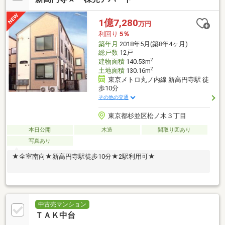
170m(徒歩3分)●川又歯科医院…約210m(徒歩3分)
1億7,280
万円
利回り
5％
築年月
2018年5月(築8年4ヶ月)
総戸数
12戸
2
建物面積
140.53m
2
土地面積
130.16m
東京メトロ丸ノ内線 新高円寺駅 徒
歩10分
その他の交通
東京都杉並区松ノ木３丁目
本日公開
木造
間取り図あり
写真あり
★全室南向★新高円寺駅徒歩10分★2駅利用可★
中古売マンション
ＴＡＫ中台