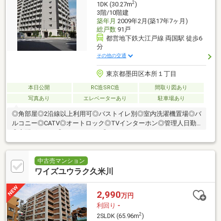
2
1DK (30.27m
)
3階/10階建
築年月
2009年2月(築17年7ヶ月)
総戸数
91戸
都営地下鉄大江戸線 両国駅 徒歩6
分
その他の交通
東京都墨田区本所１丁目
本日公開
RC造SRC造
間取り図あり
写真あり
エレベーターあり
駐車場あり
◎角部屋◎2沿線以上利用可◎バストイレ別◎室内洗濯機置場◎バ
ルコニー◎CATV◎オートロック◎TVインターホン◎管理人日勤
◎宅配ボックス◎エレベーター◎ペット可
中古売マンション
ワイズユウラク久米川
2,990
万円
利回り
-
2
2SLDK (65.96m
)