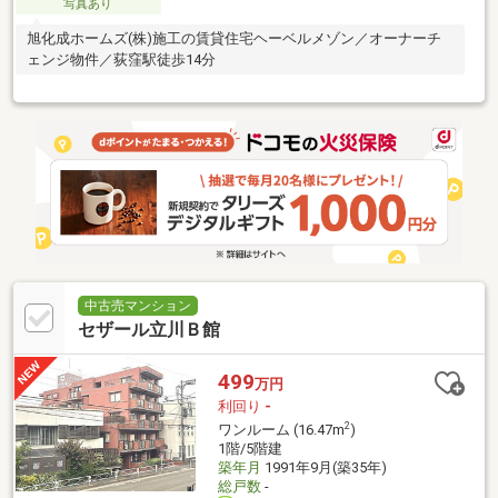
写真あり
旭化成ホームズ(株)施工の賃貸住宅ヘーベルメゾン／オーナーチ
ェンジ物件／荻窪駅徒歩14分
中古売マンション
セザール立川Ｂ館
499
万円
利回り
-
2
ワンルーム (16.47m
)
1階/5階建
築年月
1991年9月(築35年)
総戸数
-