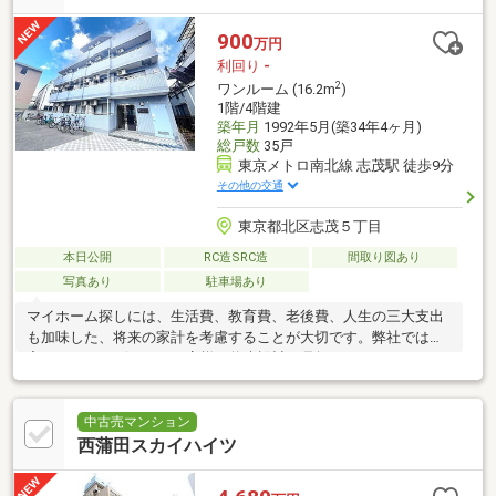
900
万円
利回り
-
2
ワンルーム (16.2m
)
1階/4階建
築年月
1992年5月(築34年4ヶ月)
総戸数
35戸
東京メトロ南北線 志茂駅 徒歩9分
その他の交通
東京都北区志茂５丁目
本日公開
RC造SRC造
間取り図あり
写真あり
駐車場あり
マイホーム探しには、生活費、教育費、老後費、人生の三大支出
も加味した、将来の家計を考慮することが大切です。弊社では住
宅FPアドバイザーが、お客様の将来設計を見据えたコンサルティ
ングを実施します。
中古売マンション
西蒲田スカイハイツ