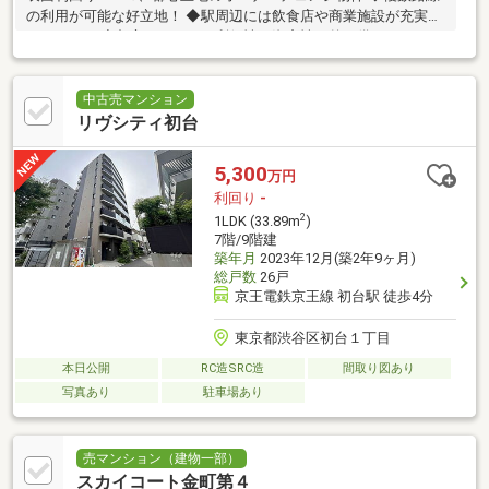
の利用が可能な好立地！ ◆駅周辺には飲食店や商業施設が充実し
ています！ ◆都心ならではの利便性と資産性を兼ね備えたマンシ
ョンです！
中古売マンション
リヴシティ初台
5,300
万円
利回り
-
2
1LDK (33.89m
)
7階/9階建
築年月
2023年12月(築2年9ヶ月)
総戸数
26戸
京王電鉄京王線 初台駅 徒歩4分
東京都渋谷区初台１丁目
本日公開
RC造SRC造
間取り図あり
写真あり
駐車場あり
売マンション（建物一部）
スカイコート金町第４