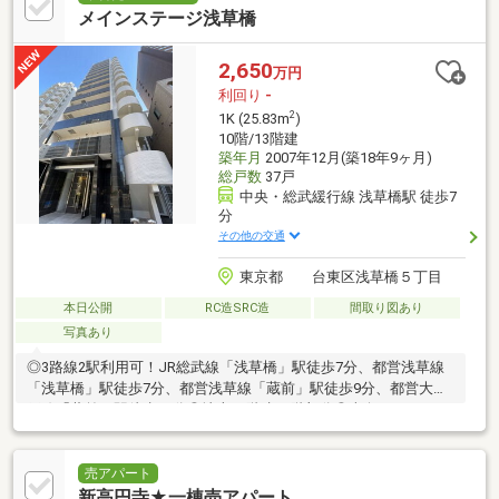
メインステージ浅草橋
2,650
万円
利回り
-
2
1K (25.83m
)
10階/13階建
築年月
2007年12月(築18年9ヶ月)
総戸数
37戸
中央・総武緩行線 浅草橋駅 徒歩7
分
その他の交通
東京都 台東区浅草橋５丁目
本日公開
RC造SRC造
間取り図あり
写真あり
◎3路線2駅利用可！JR総武線「浅草橋」駅徒歩7分、都営浅草線
「浅草橋」駅徒歩7分、都営浅草線「蔵前」駅徒歩9分、都営大江
戸線「蔵前」駅徒歩14分◎地上13階建10階部分◎南向きバルコニ
ーに面した角住戸1K◎2面採光の洋室(約8畳)◎浴室・トイレ別◎
オートロック◎宅配ボックス◎エレベーター有～Life Information
～●マルエツプチ浅草橋三丁目店…約170m(徒歩3分)●セブンイレ
売アパート
ブン台東浅草橋3丁目店…約210m(徒歩3分)●鳥越神社前郵便局…約
新高円寺★一棟売アパート