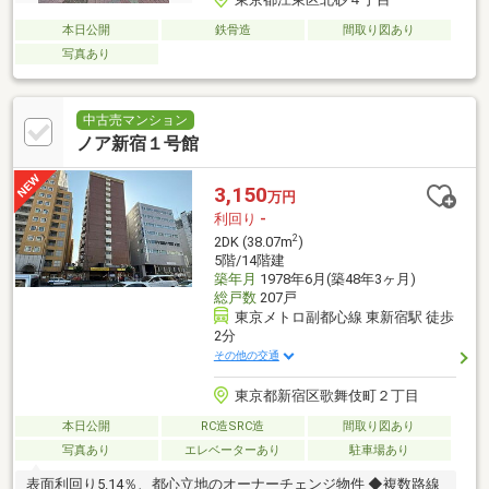
本日公開
鉄骨造
間取り図あり
写真あり
中古売マンション
ノア新宿１号館
3,150
万円
利回り
-
2
2DK (38.07m
)
5階/14階建
築年月
1978年6月(築48年3ヶ月)
総戸数
207戸
東京メトロ副都心線 東新宿駅 徒歩
2分
その他の交通
東京都新宿区歌舞伎町２丁目
本日公開
RC造SRC造
間取り図あり
写真あり
エレベーターあり
駐車場あり
表面利回り5.14％、都心立地のオーナーチェンジ物件 ◆複数路線