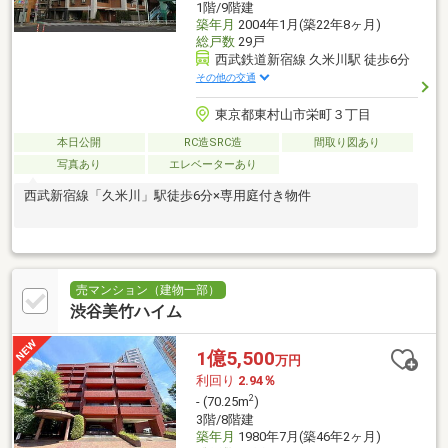
1階/9階建
築年月
2004年1月(築22年8ヶ月)
総戸数
29戸
西武鉄道新宿線 久米川駅 徒歩6分
その他の交通
東京都東村山市栄町３丁目
本日公開
RC造SRC造
間取り図あり
写真あり
エレベーターあり
西武新宿線「久米川」駅徒歩6分×専用庭付き物件
売マンション（建物一部）
渋谷美竹ハイム
1億5,500
万円
利回り
2.94％
2
- (70.25m
)
3階/8階建
築年月
1980年7月(築46年2ヶ月)