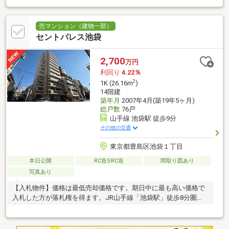
売マンション（建物一部）
セントパレス池袋
2,700
万円
利回り
4.22％
2
1K (26.16m
)
14階建
築年月
2007年4月(築19年5ヶ月)
総戸数
76戸
山手線 池袋駅 徒歩9分
その他の交通
東京都豊島区池袋１丁目
本日公開
RC造SRC造
間取り図あり
写真あり
【入札物件】価格は最低売却価格です。期日中に最も高い価格で
入札した方が落札権を得ます。JR山手線「池袋駅」徒歩8分圏
内 表面利回り4%台