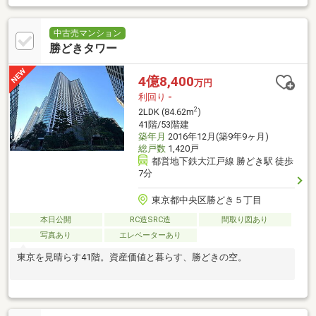
中古売マンション
勝どきタワー
4億8,400
万円
利回り
-
2
2LDK (84.62m
)
41階/53階建
築年月
2016年12月(築9年9ヶ月)
総戸数
1,420戸
都営地下鉄大江戸線 勝どき駅 徒歩
7分
東京都中央区勝どき５丁目
本日公開
RC造SRC造
間取り図あり
写真あり
エレベーターあり
東京を見晴らす41階。資産価値と暮らす、勝どきの空。