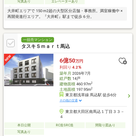
写真あり
エレベーターあり
大井町エリアで 150 m2超の大型区分店舗・事務所。満室稼働中 ×
再開発進行エリア。『大井町』駅まで徒歩 6 分。
一括売マンション
タスキＳｍａｒｔ馬込
6億50
万円
利回り
4.2％
築年月
2026年7月
総戸数
14戸
2
建物面積
460.97m
2
土地面積
197.95m
東京都浅草線 馬込駅 徒歩6分
その他の交通
東京都大田区南馬込１丁目３３－
４
本日公開
RC造SRC造
間取り図あり
写真あり