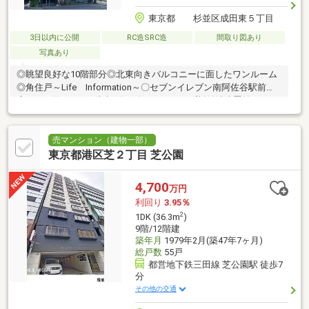
東京都 杉並区成田東５丁目
3日以内に公開
RC造SRC造
間取り図あり
写真あり
◎眺望良好な10階部分◎北東向きバルコニーに面したワンルーム
◎角住戸～Life Information～〇セブンイレブン南阿佐谷駅前
店・・・約110ｍ（徒歩2分）〇ミニストップ杉並消防署前
店・・・約230ｍ（徒歩3分）〇ココスナカムラ阿佐ヶ谷店・・・
約330ｍ（徒歩5分）〇まいばすけっと阿佐谷南3丁目店・・・約
520ｍ（徒歩7分）〇杉並郵便局・・・約240ｍ（徒歩3分）〇蘭松
売マンション（建物一部）
医院（内科・小児科）・・・約200ｍ（徒歩3分）〇杉並区役
東京都港区芝２丁目 芝公園
所・・・約210ｍ（徒歩3分）〇成宗さくら公園・・・約540ｍ
（徒歩7分）
4,700
万円
利回り
3.95％
2
1DK (36.3m
)
9階/12階建
築年月
1979年2月(築47年7ヶ月)
総戸数
55戸
都営地下鉄三田線 芝公園駅 徒歩7
分
その他の交通