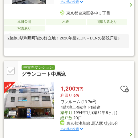
その他の交通
東京都台東区谷中３丁目
本日公開
木造
間取り図あり
写真あり
2路線3駅利用可能の好立地！2020年築2LDK＋DENの築浅戸建♪
中古売マンション
グランコート中馬込
1,200
万円
利回り
6％
2
ワンルーム (19.7m
)
4階/地上4階地下1階建
築年月
1994年1月(築32年8ヶ月)
総戸数
20戸
東京都浅草線 馬込駅 徒歩5分
その他の交通