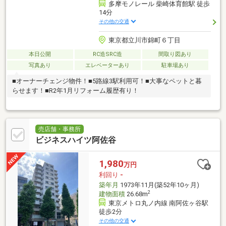
多摩モノレール 柴崎体育館駅 徒歩
14分
その他の交通
東京都立川市錦町６丁目
本日公開
RC造SRC造
間取り図あり
写真あり
エレベーターあり
駐車場あり
■オーナーチェンジ物件！■5路線3駅利用可！■大事なペットと暮
らせます！■R2年1月リフォーム履歴有り！
売店舗・事務所
ビジネスハイツ阿佐谷
1,980
万円
利回り
-
築年月
1973年11月(築52年10ヶ月)
2
建物面積
26.68m
東京メトロ丸ノ内線 南阿佐ヶ谷駅
徒歩2分
その他の交通