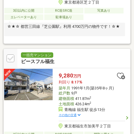
東京都港区芝２丁目
3日以内に公開
RC造SRC造
写真あり
エレベーターあり
駐車場あり
☆★☆ 都営三田線『芝公園駅』利用 4700万円の物件です！☆★
一括売マンション
ピースフル福生
9,280
万円
利回り
8.17％
築年月
1991年1月(築35年8ヶ月)
総戸数
9戸
2
建物面積
411.87m
2
土地面積
426.24m
青梅線 福生駅 徒歩13分
その他の交通
東京都福生市加美平２丁目