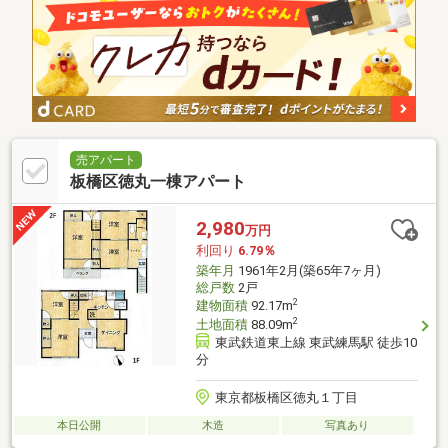
売アパート
板橋区徳丸一棟アパート
2,980
万円
利回り
6.79％
築年月
1961年2月(築65年7ヶ月)
総戸数
2戸
2
建物面積
92.17m
2
土地面積
88.09m
東武鉄道東上線 東武練馬駅 徒歩10
分
東京都板橋区徳丸１丁目
本日公開
木造
写真あり