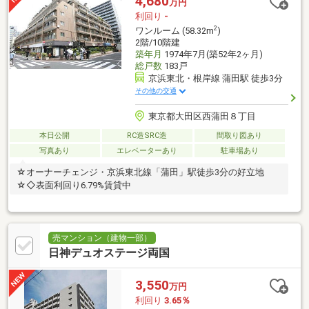
4,680
万円
利回り
-
2
ワンルーム (58.32m
)
2階/10階建
築年月
1974年7月(築52年2ヶ月)
総戸数
183戸
京浜東北・根岸線 蒲田駅 徒歩3分
その他の交通
東京都大田区西蒲田８丁目
本日公開
RC造SRC造
間取り図あり
写真あり
エレベーターあり
駐車場あり
☆オーナーチェンジ・京浜東北線「蒲田」駅徒歩3分の好立地
☆◇表面利回り6.79%賃貸中
売マンション（建物一部）
日神デュオステージ両国
3,550
万円
利回り
3.65％