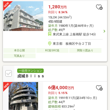
1,280
万円
利回り
8.34％
2
1SLDK (44.53m
)
4階/8階建
築年月
1980年1月(築46年8ヶ月)
総戸数
49戸
東武東上線 上板橋駅 徒歩14分
東京都 板橋区中台２丁目
本日公開
RC造SRC造
間取り図あり
写真あり
一括売マンション
成城Ｂｌｉｓｓ
6億4,000
万円
利回り
5.15％
築年月
1991年11月(築34年10ヶ月)
総戸数
44戸
2
建物面積
833.29m