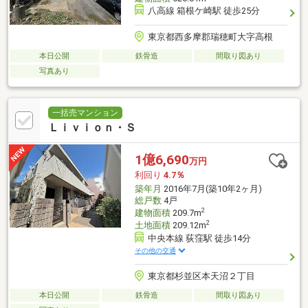
八高線 箱根ケ崎駅 徒歩25分
東京都西多摩郡瑞穂町大字高根
本日公開
鉄骨造
間取り図あり
写真あり
一括売マンション
Ｌｉｖｉｏｎ・Ｓ
1億6,690
万円
利回り
4.7％
築年月
2016年7月(築10年2ヶ月)
総戸数
4戸
2
建物面積
209.7m
2
土地面積
209.12m
中央本線 荻窪駅 徒歩14分
その他の交通
東京都杉並区本天沼２丁目
本日公開
鉄骨造
間取り図あり