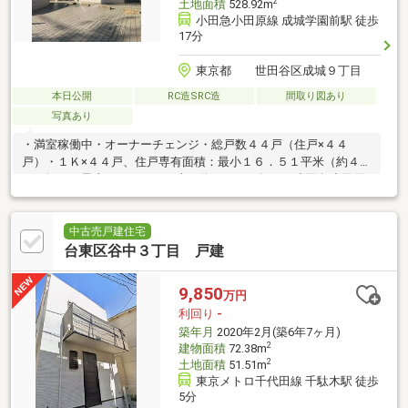
2
土地面積
528.92m
小田急小田原線 成城学園前駅 徒歩
17分
東京都 世田谷区成城９丁目
本日公開
RC造SRC造
間取り図あり
写真あり
・満室稼働中・オーナーチェンジ・総戸数４４戸（住戸×４４
戸）・１Ｋ×４４戸、住戸専有面積：最小１６．５１平米（約４．
９９坪）～最大１７．６８平米（約５．３４坪）・小田急小田原
線「成城学園前」駅バス４分「都立総合工科高校前」停徒歩３分
も利用可
中古売戸建住宅
台東区谷中３丁目 戸建
9,850
万円
利回り
-
築年月
2020年2月(築6年7ヶ月)
2
建物面積
72.38m
2
土地面積
51.51m
東京メトロ千代田線 千駄木駅 徒歩
5分