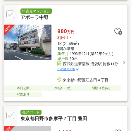
中古売マンション
アポーラ中野
980
万円
利回り
-
2
1K (21.68m
)
1階/4階建
築年月
1993年12月(築32年9ヶ月)
総戸数
30戸
西武鉄道新宿線 沼袋駅 徒歩11分
その他の交通
東京都中野区江古田４丁目
本日公開
RC造SRC造
間取り図あり
写真あり
売アパート
東京都日野市多摩平７丁目 豊田