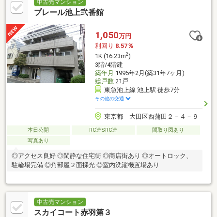
中古売マンション
プレール池上弐番館
1,050
万円
利回り
8.57％
2
1K (16.23m
)
3階/4階建
築年月
1995年2月(築31年7ヶ月)
総戸数
21戸
東急池上線 池上駅 徒歩7分
その他の交通
東京都 大田区西蒲田２－４－９
本日公開
RC造SRC造
間取り図あり
写真あり
◎アクセス良好 ◎閑静な住宅街 ◎商店街あり ◎オートロック、
駐輪場完備 ◎角部屋２面採光 ◎室内洗濯機置場あり
中古売マンション
スカイコート赤羽第３