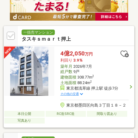
一括売マンション
タスキｓｍａｒｔ押上
4億2,050
万円
利回り
3.9％
築年月
2026年7月
総戸数
9戸
2
建物面積
308.77m
2
土地面積
88.24m
東京都浅草線 押上駅 徒歩7分
その他の交通
東京都墨田区向島３丁目１８－２
本日公開
RC造SRC造
間取り図あり
写真あり