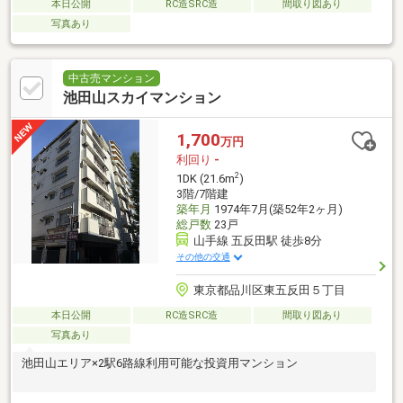
本日公開
RC造SRC造
間取り図あり
写真あり
中古売マンション
池田山スカイマンション
1,700
万円
利回り
-
2
1DK (21.6m
)
3階/7階建
築年月
1974年7月(築52年2ヶ月)
総戸数
23戸
山手線 五反田駅 徒歩8分
その他の交通
東京都品川区東五反田５丁目
本日公開
RC造SRC造
間取り図あり
写真あり
池田山エリア×2駅6路線利用可能な投資用マンション