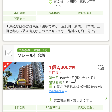
東京都 大田区中馬込２丁目－１
６－１２
本日公開
RC造SRC造
間取り図あり
写真あり
★馬込駅は都営浅草線１路線ですが、五反田、新橋、日本橋、三
田と都心へ乗り換えなしのアクセスです。品川へも約16分で行け
ます。 ★静かな住宅街が広がるエリアで比較的治安が良く落ち着
いて暮らせる街です。
売事務所（建物一部）
ソレール仙台坂
1億2,300
万円
利回り
-
築年月
1984年8月(築42年1ヶ月)
2
建物面積
150.07m
京浜急行電鉄本線 鮫洲駅 徒歩6分
その他の交通
東京都品川区東大井５丁目
本日公開
RC造SRC造
間取り図あり