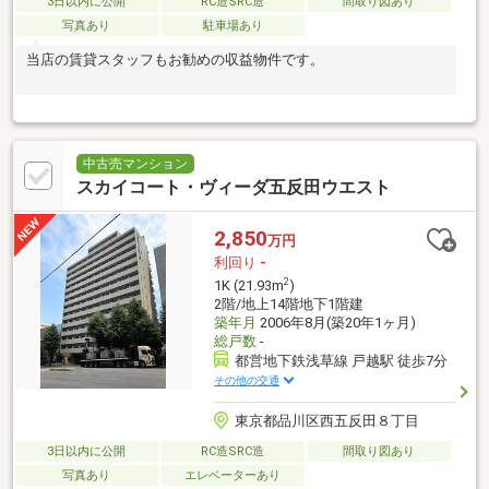
3日以内に公開
RC造SRC造
間取り図あり
写真あり
駐車場あり
当店の賃貸スタッフもお勧めの収益物件です。
中古売マンション
スカイコート・ヴィーダ五反田ウエスト
2,850
万円
利回り
-
2
1K (21.93m
)
2階/地上14階地下1階建
築年月
2006年8月(築20年1ヶ月)
総戸数
-
都営地下鉄浅草線 戸越駅 徒歩7分
その他の交通
東京都品川区西五反田８丁目
3日以内に公開
RC造SRC造
間取り図あり
写真あり
エレベーターあり