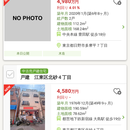
4,980
万円
利回り
4.01％
築年月
2020年1月(築6年8ヶ月)
総戸数
2戸
2
建物面積
112.2m
2
土地面積
168.24m
中央本線 豊田駅 徒歩18分
東京都日野市多摩平７丁目
本日公開
木造
中古売戸建住宅
戸建 江東区北砂４丁目
4,580
万円
利回り
-
築年月
1976年12月(築49年9ヶ月)
2
建物面積
190.59m
2
土地面積
78.62m
都営地下鉄新宿線 大島駅 徒歩19分
東京都江東区北砂４丁目