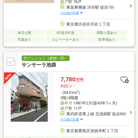
総戸数
76戸
東急東横線 渋谷駅 徒歩7分
その他の交通
東京都渋谷区渋谷１丁目
本日公開
RC造SRC造
間取り図あり
写真あり
エレベーターあり
駐車場あり
売マンション（建物一部）
サンサーラ池袋
7,780
万円
利回り
-
2
- (94.01m
)
3階/4階建
築年月
1981年2月(築45年7ヶ月)
総戸数
11戸
東武鉄道東上線 北池袋駅 徒歩8分
その他の交通
東京都豊島区池袋本町１丁目