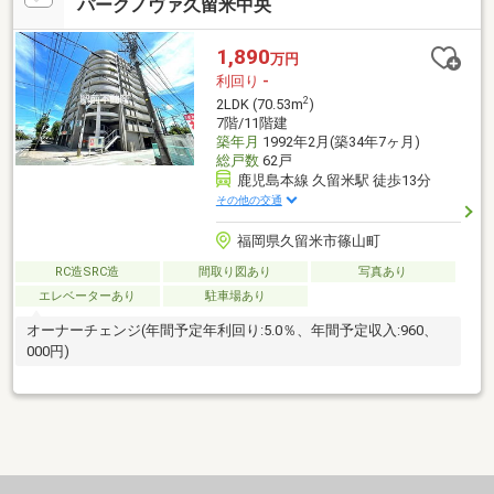
パークノヴァ久留米中央
1,890
万円
利回り
-
2
2LDK (70.53m
)
7階/11階建
築年月
1992年2月(築34年7ヶ月)
総戸数
62戸
鹿児島本線 久留米駅 徒歩13分
その他の交通
福岡県久留米市篠山町
RC造SRC造
間取り図あり
写真あり
エレベーターあり
駐車場あり
オーナーチェンジ(年間予定年利回り:5.0％、年間予定収入:960、
000円)