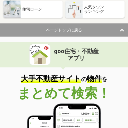
人気タウン
住宅ローン
ランキング
ページトップに戻る
goo住宅・不動産
アプリ
大手不動産サイト
物件
の
を
まとめて検索！