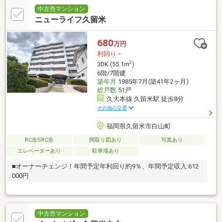
中古売マンション
ニューライフ久留米
680
万円
利回り
-
2
3DK (55.1m
)
6階/7階建
築年月
1985年7月(築41年2ヶ月)
総戸数
51戸
久大本線 久留米駅 徒歩8分
その他の交通
福岡県久留米市白山町
RC造SRC造
間取り図あり
写真あり
エレベーターあり
駐車場あり
■オーナーチェンジ！年間予定年利回り約9％、年間予定収入:612
000円
中古売マンション