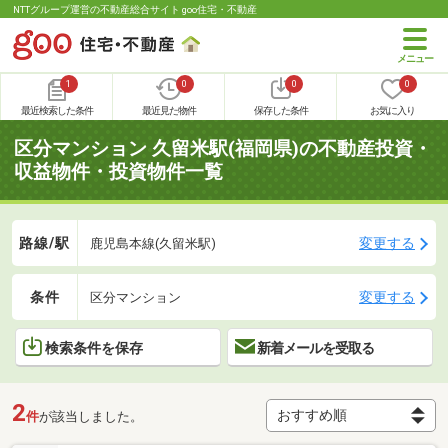
NTTグループ運営の不動産総合サイト goo住宅・不動産
1
0
0
0
最近検索した条件
最近見た物件
保存した条件
お気に入り
区分マンション 久留米駅(福岡県)の不動産投資・
収益物件・投資物件一覧
路線/駅
変更する
鹿児島本線(久留米駅)
条件
変更する
区分マンション
検索条件を保存
新着メールを受取る
2
件
が該当しました。