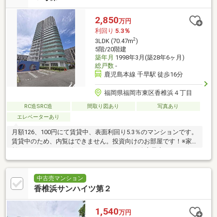
2,850
万円
利回り
5.3％
2
3LDK (70.47m
)
5階/20階建
築年月
1998年3月(築28年6ヶ月)
総戸数
-
鹿児島本線 千早駅 徒歩16分
福岡県福岡市東区香椎浜４丁目
RC造SRC造
間取り図あり
写真あり
エレベーターあり
月額126、100円にて賃貸中、表面利回り5.3％のマンションです。
賃貸中のため、内覧はできません。投資向けのお部屋です！※家
賃114、500円は2027年1月より117、000円に改定予定
中古売マンション
香椎浜サンハイツ第２
1,540
万円