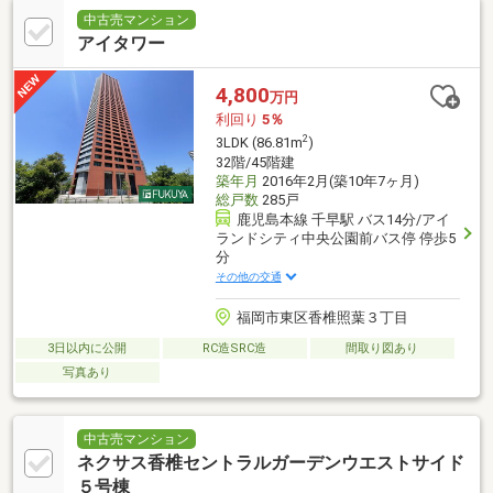
中古売マンション
アイタワー
4,800
万円
利回り
5％
2
3LDK (86.81m
)
32階/45階建
築年月
2016年2月(築10年7ヶ月)
総戸数
285戸
鹿児島本線 千早駅 バス14分/アイ
ランドシティ中央公園前バス停 停歩5
分
その他の交通
福岡市東区香椎照葉３丁目
3日以内に公開
RC造SRC造
間取り図あり
写真あり
中古売マンション
ネクサス香椎セントラルガーデンウエストサイド
５号棟