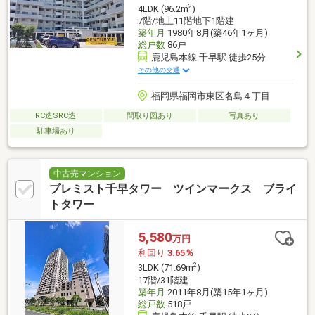
2
4LDK (96.2m
)
7階/地上11階地下1階建
築年月
1980年8月(築46年1ヶ月)
総戸数
86戸
鹿児島本線 千早駅 徒歩25分
その他の交通
福岡県福岡市東区名島４丁目
RC造SRC造
間取り図あり
写真あり
駐車場あり
中古売マンション
プレミスト千早タワー ツインマークス ブライ
トタワー
5,580
万円
利回り
3.65％
2
3LDK (71.69m
)
17階/31階建
築年月
2011年8月(築15年1ヶ月)
総戸数
518戸