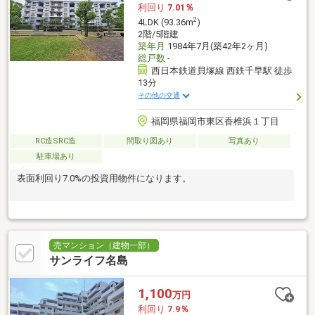
利回り
7.01％
2
4LDK (93.36m
)
2階/5階建
築年月
1984年7月(築42年2ヶ月)
総戸数
-
西日本鉄道貝塚線 西鉄千早駅 徒歩
13分
その他の交通
福岡県福岡市東区香椎浜１丁目
RC造SRC造
間取り図あり
写真あり
駐車場あり
表面利回り7.0%の投資用物件になります。
売マンション（建物一部）
サンライフ名島
1,100
万円
利回り
7.9％