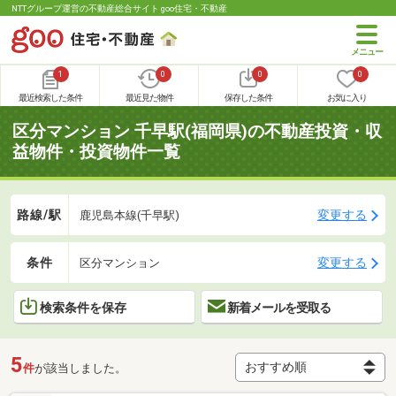
NTTグループ運営の不動産総合サイト goo住宅・不動産
1
0
0
0
最近検索した条件
最近見た物件
保存した条件
お気に入り
区分マンション 千早駅(福岡県)の不動産投資・収
益物件・投資物件一覧
路線/駅
変更する
鹿児島本線(千早駅)
条件
変更する
区分マンション
検索条件を保存
新着メールを受取る
5
件
が該当しました。