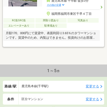
鹿児島本線 千早駅 徒歩3分
その他の交通
福岡県福岡市東区千早４丁目
RC造SRC造
間取り図あり
写真あり
エレベーターあり
駐車場あり
月額170、000円にて賃貸中、表面利回り3.65％のタワーマンショ
ンです。賃貸中のため、内覧はできません。投資向けのお部屋で
す！
1～5
件
路線/駅
変更する
鹿児島本線(千早駅)
条件
変更する
区分マンション