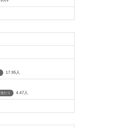
17.95人
り
4.47人
人当たり