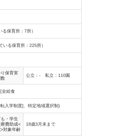
いる保育所：7所）
ている保育所：225所）
かり保育実
公立：- 私立：110園
園数
完全給食
別転入学制度]、特定地域選択制)
ども・学生
医療費助成<
18歳3月末まで
院>対象年齢