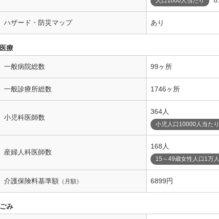
人口1000人当たり
ハザード・防災マップ
あり
医療
一般病院総数
99ヶ所
一般診療所総数
1746ヶ所
364人
小児科医師数
小児人口10000人当た
168人
産婦人科医師数
15～49歳女性人口1万
介護保険料基準額
6899円
（月額）
ごみ