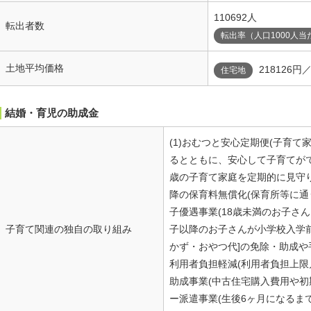
110692人
転出者数
転出率（人口1000人当
土地平均価格
218126円
住宅地
結婚・育児の助成金
(1)おむつと安心定期便(子育
るとともに、安心して子育てが
歳の子育て家庭を定期的に見守り
降の保育料無償化(保育所等に通う
子優遇事業(18歳未満のお子さ
子育て関連の独自の取り組み
子以降のお子さんが小学校入学前
かず・おやつ代]の免除・助成や
利用者負担軽減(利用者負担上限
助成事業(中古住宅購入費用や初
ー派遣事業(生後6ヶ月になるま