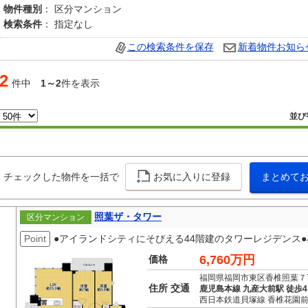
物件種別
： 区分マンション
検索条件
： 指定なし
この検索条件を保存
新着物件お知ら
2
件中
1～2
件を表示
並び
チェックした物件を一括で
お気に入りに登録
まとめて
照葉ザ・タワー
区分マンション
Point
●アイランドシティにそびえる44階建のタワーレジデンス
6,760万円
価格
福岡県福岡市東区香椎照葉７
住所 交通
鹿児島本線 九産大前駅 徒歩4
西日本鉄道貝塚線 香椎花園前