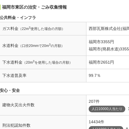
福岡市東区の治安・ごみ収集情報
公共料金・インフラ
3
ガス料金
西部瓦斯株式会社(福岡
（22m
使用した場合の月額）
福岡市3355円
3
水道料金
（口径20mmで20m
の月額）
福岡市(簡易水道)335
3
下水道料金
福岡市2651円
（20m
を使用した場合の月額）
下水道普及率
99.7％
安心・安全
207件
建物火災出火件数
人口10000人当たり
14434件
刑法犯認知件数
8