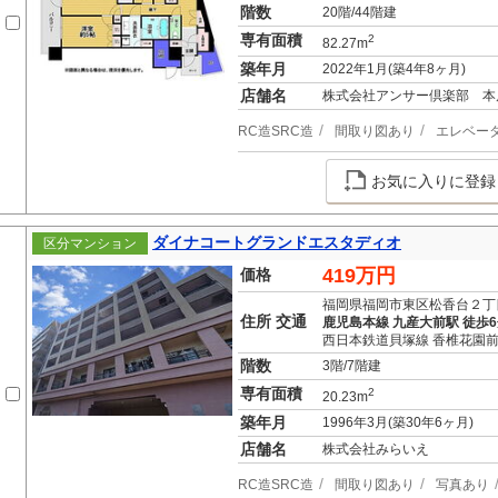
階数
20階/44階建
専有面積
2
82.27m
築年月
2022年1月(築4年8ヶ月)
店舗名
株式会社アンサー倶楽部 本
RC造SRC造
間取り図あり
エレベー
お気に入りに登録
ダイナコートグランドエスタディオ
区分マンション
419万円
価格
福岡県福岡市東区松香台２丁
住所 交通
鹿児島本線 九産大前駅 徒歩
西日本鉄道貝塚線 香椎花園前
階数
3階/7階建
専有面積
2
20.23m
築年月
1996年3月(築30年6ヶ月)
店舗名
株式会社みらいえ
RC造SRC造
間取り図あり
写真あり