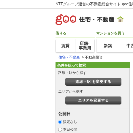
NTTグループ運営の不動産総合サイト goo
借りる
マンションを買う
店舗･
賃貸
新築
中
事業用
住宅・不動産
>
不動産投資
条件を絞って検索
路線・駅から探す
路線・駅 を変更する
エリアから探す
エリアを変更する
公開日
指定なし
本日公開