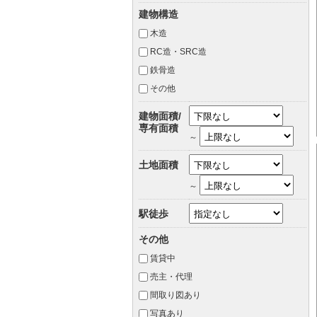
建物構造
木造
RC造・SRC造
鉄骨造
その他
建物面積/
専有面積
～
土地面積
～
駅徒歩
その他
賃貸中
売主・代理
間取り図あり
写真あり