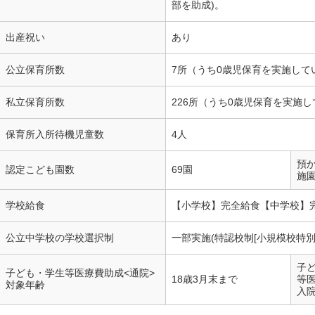
部を助成)。
出産祝い
あり
公立保育所数
7所（うち0歳児保育を実施して
私立保育所数
226所（うち0歳児保育を実施し
保育所入所待機児童数
4人
預
認定こども園数
69園
施
学校給食
【小学校】完全給食【中学校】
公立中学校の学校選択制
一部実施(特認校制[小規模校特
子
子ども・学生等医療費助成<通院>
18歳3月末まで
等
対象年齢
入