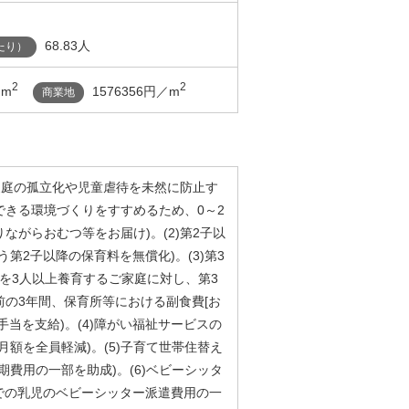
68.83人
たり）
2
2
／m
1576356円／m
商業地
て家庭の孤立化や児童虐待を未然に防止す
できる環境づくりをすすめるため、0～2
ながらおむつ等をお届け)。(2)第2子以
第2子以降の保育料を無償化)。(3)第3
んを3人以上養育するご家庭に対し、第3
の3年間、保育所等における副食費[お
手当を支給)。(4)障がい福祉サービスの
月額を全員軽減)。(5)子育て世帯住替え
期費用の一部を助成)。(6)ベビーシッタ
での乳児のベビーシッター派遣費用の一