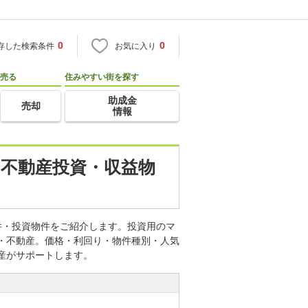
0
0
存した検索条件
お気に入り
売る
住みやすい街を探す
助成金
売却
情報
の不動産投資・収益物
件・投資物件をご紹介します。投資用のマ
宅・不動産。価格・利回り・物件種別・人気
産がサポートします。