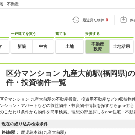
住宅・不動産
0
最近見た物件
保
一戸建てを買う
建てる
投資する
不動産
古
新築
中古
土地
土地活用
投資
区分マンション 九産大前駅(福岡県)
件・投資物件一覧
区分マンション 九産大前駅の不動産投資、投資用不動産などの収益物
ンション・アパートなどの収益物件・投資物件情報を探すならgoo住
のこだわり条件から物件を簡単検索。理想の部屋探しをgoo住宅・不動
現在の絞り込み検索条件
路線/駅
： 鹿児島本線(九産大前駅)