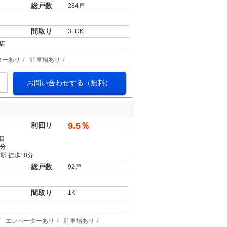
総戸数
284戸
間取り
3LDK
店
ターあり
駐車場あり
お問い合わせする（無料）
9.5％
利回り
目
6分
駅 徒歩18分
総戸数
92戸
間取り
1K
エレベーターあり
駐車場あり