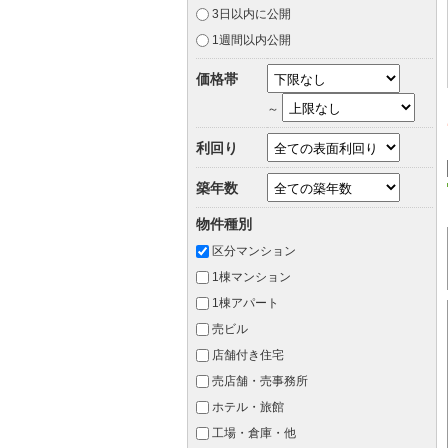
3日以内に公開
1週間以内公開
価格帯
～
利回り
築年数
物件種別
区分マンション
1棟マンション
1棟アパート
売ビル
店舗付き住宅
売店舗・売事務所
ホテル・旅館
工場・倉庫・他