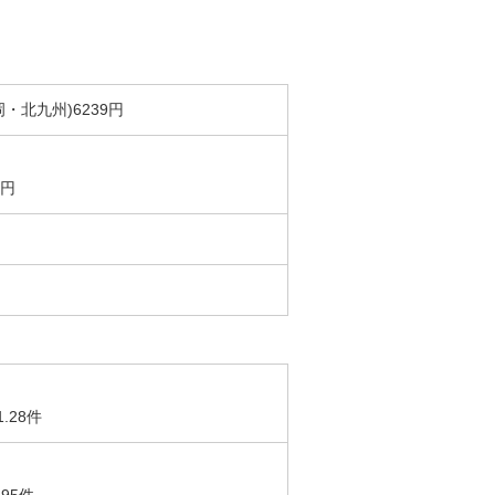
・北九州)6239円
5円
1.28件
.95件