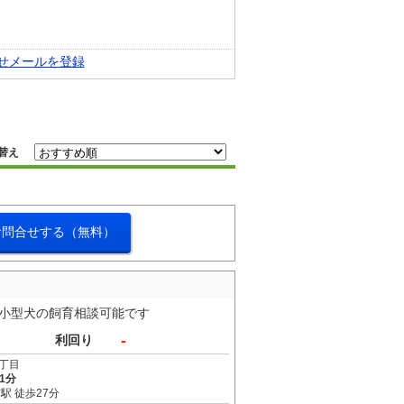
せメールを登録
替え
お問合せする（無料）
●小型犬の飼育相談可能です
-
利回り
丁目
1分
駅 徒歩27分