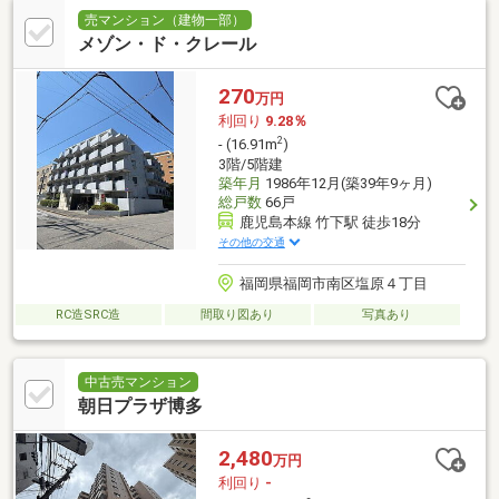
売マンション（建物一部）
メゾン・ド・クレール
270
万円
利回り
9.28％
2
- (16.91m
)
3階/5階建
築年月
1986年12月(築39年9ヶ月)
総戸数
66戸
鹿児島本線 竹下駅 徒歩18分
その他の交通
福岡県福岡市南区塩原４丁目
RC造SRC造
間取り図あり
写真あり
中古売マンション
朝日プラザ博多
2,480
万円
利回り
-