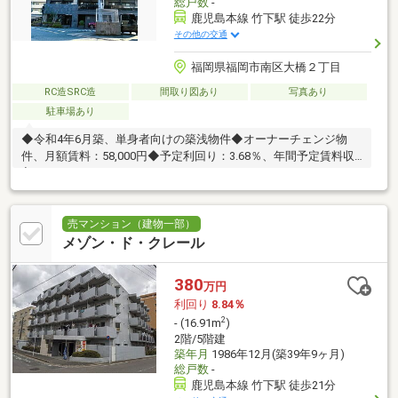
総戸数
-
鹿児島本線 竹下駅 徒歩22分
その他の交通
福岡県福岡市南区大橋２丁目
RC造SRC造
間取り図あり
写真あり
駐車場あり
◆令和4年6月築、単身者向けの築浅物件◆オーナーチェンジ物
件、月額賃料：58,000円◆予定利回り：3.68％、年間予定賃料収
入：696,000円
売マンション（建物一部）
メゾン・ド・クレール
380
万円
利回り
8.84％
2
- (16.91m
)
2階/5階建
築年月
1986年12月(築39年9ヶ月)
総戸数
-
鹿児島本線 竹下駅 徒歩21分