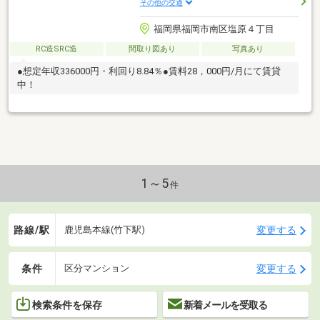
その他の交通
福岡県福岡市南区塩原４丁目
RC造SRC造
間取り図あり
写真あり
●想定年収336000円・利回り8.84％●賃料28，000円/月にて賃貸
中！
1～5
件
路線/駅
変更する
鹿児島本線(竹下駅)
条件
変更する
区分マンション
検索条件を保存
新着メールを受取る