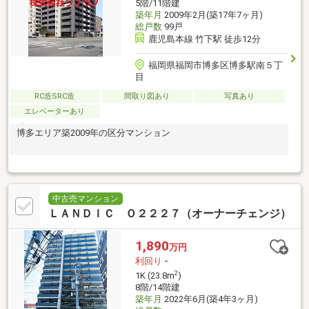
5階/11階建
築年月
2009年2月(築17年7ヶ月)
総戸数
99戸
鹿児島本線 竹下駅 徒歩12分
福岡県福岡市博多区博多駅南５丁
目
RC造SRC造
間取り図あり
写真あり
エレベーターあり
博多エリア築2009年の区分マンション
中古売マンション
ＬＡＮＤＩＣ Ｏ２２２７（オーナーチェンジ）
1,890
万円
利回り
-
2
1K (23.8m
)
8階/14階建
築年月
2022年6月(築4年3ヶ月)