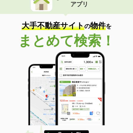
アプリ
大手不動産サイト
物件
の
を
まとめて検索！