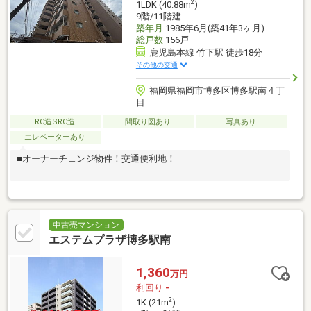
2
1LDK (40.88m
)
9階/11階建
築年月
1985年6月(築41年3ヶ月)
総戸数
156戸
鹿児島本線 竹下駅 徒歩18分
その他の交通
福岡県福岡市博多区博多駅南４丁
目
RC造SRC造
間取り図あり
写真あり
エレベーターあり
■オーナーチェンジ物件！交通便利地！
中古売マンション
エステムプラザ博多駅南
1,360
万円
利回り
-
2
1K (21m
)