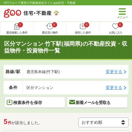
NTTグループ運営の不動産総合サイト goo住宅・不動産
1
0
0
0
最近検索した条件
最近見た物件
保存した条件
お気に入り
区分マンション 竹下駅(福岡県)の不動産投資・収
益物件・投資物件一覧
路線/駅
変更する
鹿児島本線(竹下駅)
条件
変更する
区分マンション
検索条件を保存
新着メールを受取る
5
件
が該当しました。