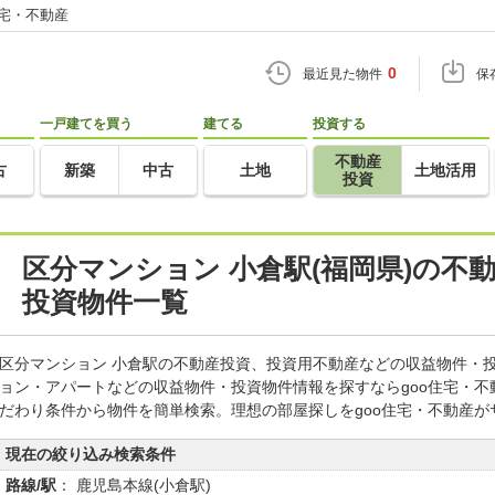
住宅・不動産
0
最近見た物件
保
一戸建てを買う
建てる
投資する
不動産
古
新築
中古
土地
土地活用
投資
区分マンション 小倉駅(福岡県)の不
投資物件一覧
区分マンション 小倉駅の不動産投資、投資用不動産などの収益物件・
ョン・アパートなどの収益物件・投資物件情報を探すならgoo住宅・
だわり条件から物件を簡単検索。理想の部屋探しをgoo住宅・不動産が
現在の絞り込み検索条件
路線/駅
： 鹿児島本線(小倉駅)