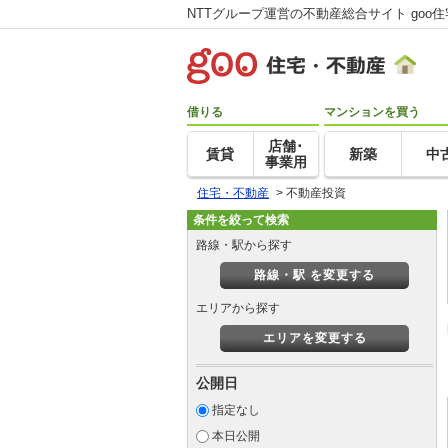
NTTグループ運営の不動産総合サイト goo
借りる
マンションを買う
店舗･
賃貸
新築
中
事業用
住宅・不動産
>
不動産投資
条件を絞って検索
路線・駅から探す
路線・駅 を変更する
エリアから探す
エリアを変更する
公開日
指定なし
本日公開