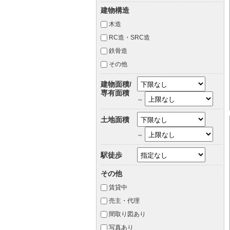
建物構造
木造
RC造・SRC造
鉄骨造
その他
建物面積/
専有面積
～
土地面積
～
駅徒歩
その他
賃貸中
売主・代理
間取り図あり
写真あり