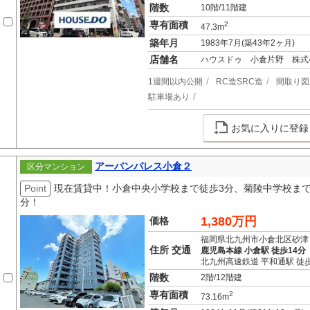
階数
10階/11階建
専有面積
2
47.3m
築年月
1983年7月(築43年2ヶ月)
店舗名
ハウスドゥ 小倉片野 株式
1週間以内公開
RC造SRC造
間取り図
駐車場あり
お気に入りに登録
アーバンパレス小倉２
区分マンション
Point
現在賃貸中！小倉中央小学校まで徒歩3分、菊陵中学校まで
分！
1,380万円
価格
福岡県北九州市小倉北区砂津
住所 交通
鹿児島本線 小倉駅 徒歩14分
北九州高速鉄道 平和通駅 徒歩
階数
2階/12階建
専有面積
2
73.16m