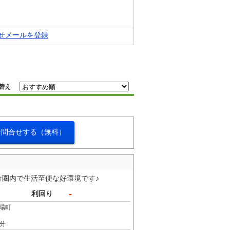
せメールを登録
替え
お問合せする（無料）
分圏内で生活至便な好環境です♪
-
利回り
場町
5分