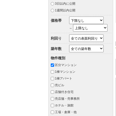
3日以内に公開
1週間以内公開
価格帯
～
利回り
築年数
物件種別
区分マンション
1棟マンション
1棟アパート
売ビル
店舗付き住宅
売店舗・売事務所
ホテル・旅館
工場・倉庫・他