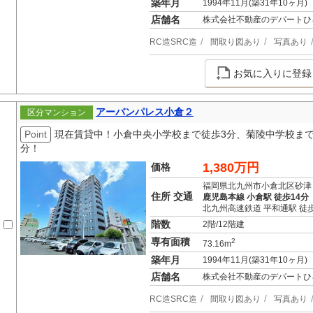
築年月
1994年11月(築31年10ヶ月)
店舗名
株式会社不動産のデパートひ
RC造SRC造
間取り図あり
写真あり
お気に入りに登録
アーバンパレス小倉２
区分マンション
Point
現在賃貸中！小倉中央小学校まで徒歩3分、菊陵中学校まで
分！
1,380万円
価格
福岡県北九州市小倉北区砂津
住所 交通
鹿児島本線 小倉駅 徒歩14分
北九州高速鉄道 平和通駅 徒歩
階数
2階/12階建
専有面積
2
73.16m
築年月
1994年11月(築31年10ヶ月)
店舗名
株式会社不動産のデパートひ
RC造SRC造
間取り図あり
写真あり