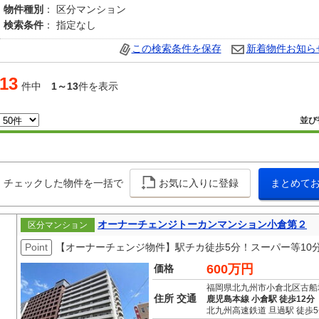
物件種別
： 区分マンション
検索条件
： 指定なし
この検索条件を保存
新着物件お知ら
13
件中
1～13
件を表示
並び
チェックした物件を一括で
お気に入りに登録
まとめて
オーナーチェンジトーカンマンション小倉第２
区分マンション
Point
【オーナーチェンジ物件】駅チカ徒歩5分！スーパー等10
600万円
価格
福岡県北九州市小倉北区古船
住所 交通
鹿児島本線 小倉駅 徒歩12分
北九州高速鉄道 旦過駅 徒歩