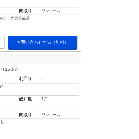
間取り
ワンルーム
ろた 売買営業課
お問い合わせする（無料）
り15％☆
-
利回り
町
総戸数
1戸
間取り
ワンルーム
店