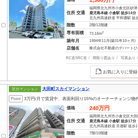
1,380万円
福岡県北九州市小倉北区砂津
住所 交通
鹿児島本線 小倉駅 徒歩14分
北九州高速鉄道 平和通駅 徒歩
階数
2階/12階建
専有面積
2
73.16m
築年月
1994年11月(築31年10ヶ月)
店舗名
株式会社不動産のデパートひ
RC造SRC造
間取り図あり
写真あり
お気に入りに登録
大田町スカイマンション
区分マンション
Point
3万円/月で賃貸中、表面利回り15%のオーナーチェンジ物
240万円
価格
福岡県北九州市小倉北区大田
住所 交通
鹿児島本線 小倉駅 徒歩17分
北九州高速鉄道 旦過駅 徒歩1
階数
7階/10階建