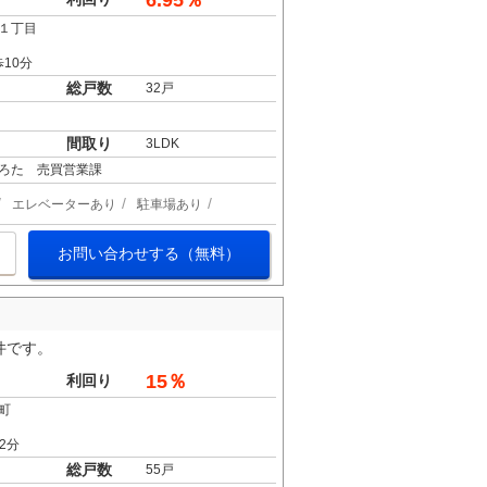
6.95％
１丁目
10分
総戸数
32戸
間取り
3LDK
ろた 売買営業課
エレベーターあり
駐車場あり
お問い合わせする（無料）
件です。
15％
利回り
町
2分
総戸数
55戸