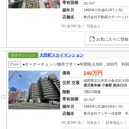
専有面積
2
20.7m
築年月
1985年2月(築41年7ヶ月)
店舗名
株式会社不動産のデパートひ
RC造SRC造
写真あり
お気に入りに登録
大田町スカイマンション
区分マンション
Point
●オーナーチェンジ物件です！●年間収入360，000円 利回
240万円
価格
福岡県北九州市小倉北区大田
住所 交通
鹿児島本線 小倉駅 徒歩22分
階数
7階/10階建
専有面積
2
20.7m
築年月
1985年1月(築41年8ヶ月)
店舗名
株式会社アンサー倶楽部 本
RC造SRC造
写真あり
駐車場あり