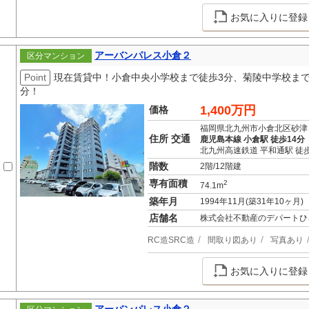
お気に入りに登録
アーバンパレス小倉２
区分マンション
Point
現在賃貸中！小倉中央小学校まで徒歩3分、菊陵中学校まで
分！
1,400万円
価格
福岡県北九州市小倉北区砂津
住所 交通
鹿児島本線 小倉駅 徒歩14分
北九州高速鉄道 平和通駅 徒歩
階数
2階/12階建
専有面積
2
74.1m
築年月
1994年11月(築31年10ヶ月)
店舗名
株式会社不動産のデパートひ
RC造SRC造
間取り図あり
写真あり
お気に入りに登録