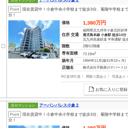
アーバンパレス小倉２
区分マンション
Point
現在賃貸中！小倉中央小学校まで徒歩3分、菊陵中学校まで
分！
1,380万円
価格
福岡県北九州市小倉北区砂津
住所 交通
鹿児島本線 小倉駅 徒歩14分
北九州高速鉄道 平和通駅 徒歩
階数
2階/12階建
専有面積
2
73.16m
築年月
1994年11月(築31年10ヶ月)
店舗名
株式会社不動産のデパートひ
RC造SRC造
間取り図あり
写真あり
お気に入りに登録
アーバンパレス小倉２
区分マンション
Point
現在賃貸中！小倉中央小学校まで徒歩3分、菊陵中学校まで
分！
価格