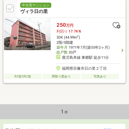
中古売マンション
ヴィラ日の里
250
万円
利回り
17.76％
2
3DK (44.99m
)
2階/5階建
築年月
1971年7月(築55年2ヶ月)
総戸数
30戸
鹿児島本線 東郷駅 徒歩11分
福岡県宗像市日の里２丁目
RC造SRC造
間取り図あり
写真あり
1
件