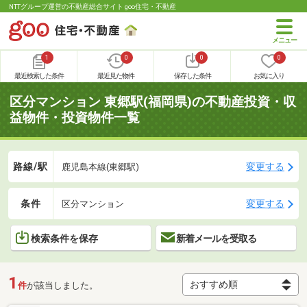
NTTグループ運営の不動産総合サイト goo住宅・不動産
1
0
0
0
最近検索した条件
最近見た物件
保存した条件
お気に入り
区分マンション 東郷駅(福岡県)の不動産投資・収
益物件・投資物件一覧
路線/駅
変更する
鹿児島本線(東郷駅)
条件
変更する
区分マンション
検索条件を保存
新着メールを受取る
1
件
が該当しました。