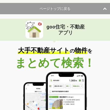
ページトップに戻る
goo住宅・不動産
アプリ
大手不動産サイト
物件
の
を
まとめて検索！