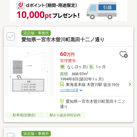
貸店舗・事務所
愛知県一宮市木曽川町黒田十二ノ通り
60
万円
管理費等-
なし(3ヶ月)
1ヶ月
2
面積
668.97m
1994年8月(築32年1ヶ月)
東海道本線 木曽川駅 徒歩16分
その他の交通
愛知県一宮市木曽川町黒田十二ノ
通り
駐車場(近隣含)
駅から徒歩20分以内
貸店舗・事務所