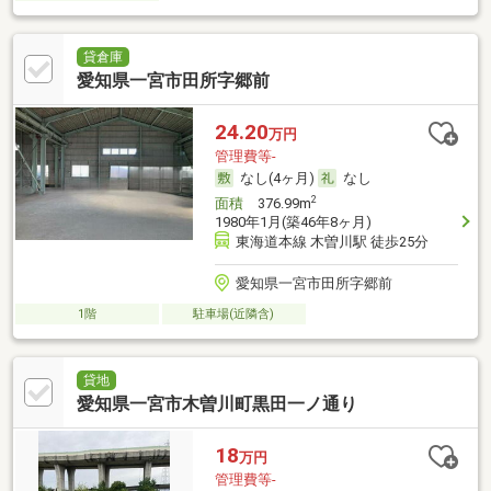
貸倉庫
愛知県一宮市田所字郷前
24.20
万円
管理費等-
なし(4ヶ月)
なし
2
面積
376.99m
1980年1月(築46年8ヶ月)
東海道本線 木曽川駅 徒歩25分
愛知県一宮市田所字郷前
1階
駐車場(近隣含)
貸地
愛知県一宮市木曽川町黒田一ノ通り
18
万円
管理費等-