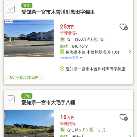
貸地
愛知県一宮市木曽川町黒田字錦里
25
万円
管理費等-
なし(300万円)
なし
2
面積
640.46m
東海道本線 木曽川駅 徒歩10分
その他の交通
愛知県一宮市木曽川町黒田字錦里
駅から徒歩7分以内
貸地
愛知県一宮市大毛字八幡
10
万円
管理費等-
なし(3ヶ月)
1ヶ月
2
面積
485m