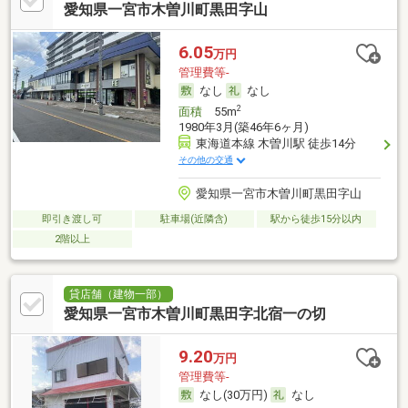
愛知県一宮市木曽川町黒田字山
6.05
万円
管理費等-
なし
なし
2
面積
55m
1980年3月(築46年6ヶ月)
東海道本線 木曽川駅 徒歩14分
その他の交通
愛知県一宮市木曽川町黒田字山
即引き渡し可
駐車場(近隣含)
駅から徒歩15分以内
2階以上
貸店舗（建物一部）
愛知県一宮市木曽川町黒田字北宿一の切
9.20
万円
管理費等-
なし(30万円)
なし