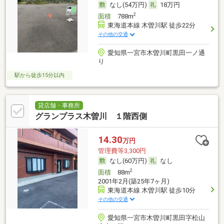
なし(54万円)
18万円
2
面積
788m
東海道本線 木曽川駅 徒歩22分
その他の交通
愛知県一宮市木曽川町黒田一ノ通
り
駅から徒歩15分以内
貸店舗・事務所
グランプラス木曽川 １階西側
14.30
万円
管理費等3,300円
なし(60万円)
なし
2
面積
88m
2001年2月(築25年7ヶ月)
東海道本線 木曽川駅 徒歩10分
その他の交通
愛知県一宮市木曽川町黒田字松山