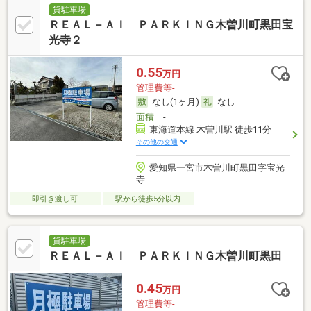
貸駐車場
ＲＥＡＬ－ＡＩ ＰＡＲＫＩＮＧ木曽川町黒田宝
光寺２
0.55
万円
管理費等-
なし(1ヶ月)
なし
面積
-
東海道本線 木曽川駅 徒歩11分
その他の交通
愛知県一宮市木曽川町黒田字宝光
寺
即引き渡し可
駅から徒歩5分以内
貸駐車場
ＲＥＡＬ－ＡＩ ＰＡＲＫＩＮＧ木曽川町黒田
0.45
万円
管理費等-