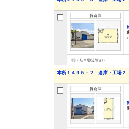
貸倉庫
1階
駐車場(近隣含)
本所１４９５－２ 倉庫・工場２
貸倉庫