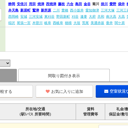
静岡
安倍川
用宗
焼津
西焼津
藤枝
六合
島田
金谷
菊川
掛川
愛野
袋井
弁天島
新居町
鷲津
新所原
二川
豊橋
西小坂井
愛知御津
三河大塚
三河三
西岡崎
安城
三河安城
東刈谷
野田新町
刈谷
逢妻
大府
共和
南大高
大高
稲沢
尾張一宮
木曽川
岐阜
西岐阜
穂積
大垣
荒尾
美濃赤坂
垂井
関ケ原
間取り図付き表示
お気に入りに追加
空室状況
所在地/交通
賃料
礼金/
（駅/バス 所要時間）
管理費等
保証金/敷