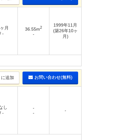
1999年11月
2ヶ月
2
36.55m
(築26年10ヶ
 -
-
月)
お問い合わせ(無料)
りに追加
 なし
-
-
 -
-