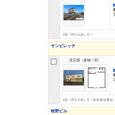
1階
即引き渡し可
サンビレッチ
貸店舗（建物一部）
1階
即引き渡し可
駐車場(近隣含)
牧野ビル