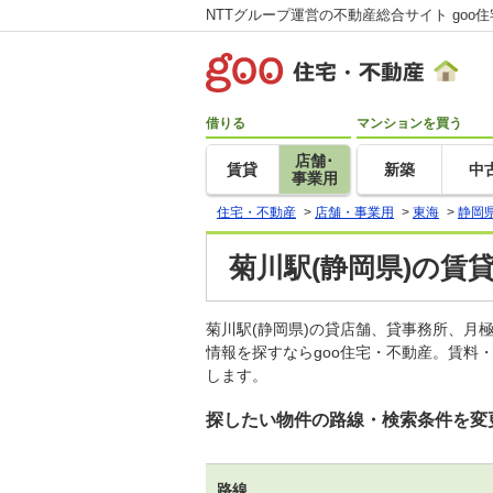
NTTグループ運営の不動産総合サイト goo
借りる
マンションを買う
店舗･
賃貸
新築
中
事業用
住宅・不動産
>
店舗・事業用
>
東海
>
静岡
菊川駅(静岡県)の賃
菊川駅(静岡県)の貸店舗、貸事務所、
情報を探すならgoo住宅・不動産。賃料
します。
探したい物件の路線・検索条件を変
路線