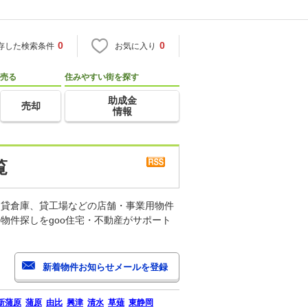
0
0
存した検索条件
お気に入り
売る
住みやすい街を探す
助成金
売却
情報
覧
、貸倉庫、貸工場などの店舗・事業用物件
物件探しをgoo住宅・不動産がサポート
新蒲原
蒲原
由比
興津
清水
草薙
東静岡