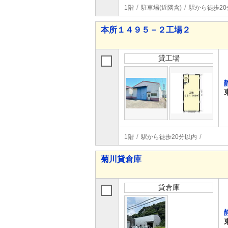
1階
駐車場(近隣含)
駅から徒歩20
本所１４９５－２工場２
貸工場
1階
駅から徒歩20分以内
菊川貸倉庫
貸倉庫