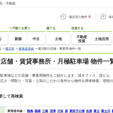
住宅・不動産
0
最近見た物件
保
一戸建てを買う
建てる
投資する
不動産
古
新築
中古
土地
土地活用
投資
県
>
菊川市
>
東海道本線
>
菊川駅の店舗・事業用 物件一覧
貸店舗・賃貸事務所・月極駐車場 物件一
月極駐車場などの店舗・事業用物件をご紹介します。貸オフィス、貸ビル
・広さ・間取り・写真・人気のこだわり条件から物件を簡単検索。理想の
更して再検索
東海道本線：
熱海
函南
三島
沼津
片浜
原
東田子の浦
吉原
富士
富士川