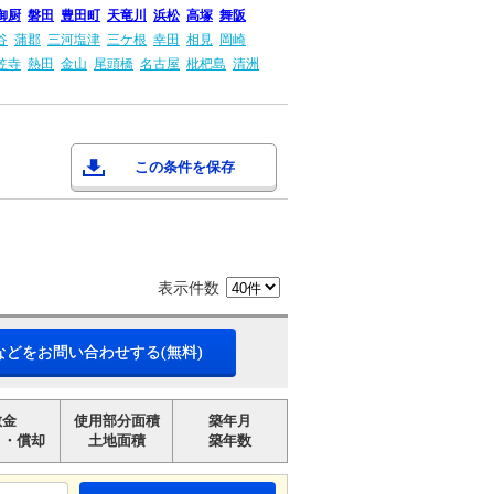
御厨
磐田
豊田町
天竜川
浜松
高塚
舞阪
谷
蒲郡
三河塩津
三ケ根
幸田
相見
岡崎
笠寺
熱田
金山
尾頭橋
名古屋
枇杷島
清洲
この条件を保存
表示件数
などをお問い合わせする(無料)
敷金
使用部分面積
築年月
引・償却
土地面積
築年数