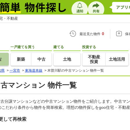
住宅・不動産
0
最近見た物件
保
一戸建てを買う
建てる
投資する
不動産
古
新築
中古
土地
土地活用
投資
知県
>
一宮市
>
東海道本線
>
木曽川駅の中古マンション 物件一覧
中古マンション 物件一覧
中古分譲マンションなどの中古マンション物件をご紹介します。中古マン
こだわり条件から物件を簡単検索。理想の物件探しをgoo住宅・不動
更して再検索