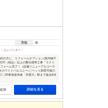
方位
南
ン
エレベーター
成約の方に、リフォームオプション(室内物干
0万円（税込）以上の弊社標準工事「ラクリ
リフォーム完了！（設備リニューアルコーテ
きのワイドバルコニー♪〇ペット飼育可能◎
◎〇JR東海道本線「木曽川」駅まで徒歩約8
詳細を見る
追加