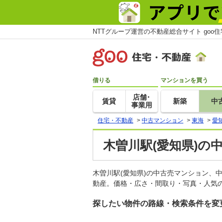
NTTグループ運営の不動産総合サイト goo
借りる
マンションを買う
店舗･
賃貸
新築
中
事業用
住宅・不動産
>
中古マンション
>
東海
>
愛
木曽川駅(愛知県)の
木曽川駅(愛知県)の中古売マンション、
動産。価格・広さ・間取り・写真・人気の
探したい物件の路線・検索条件を変