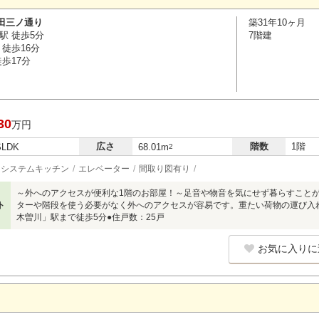
田三ノ通り
築31年10ヶ月
駅 徒歩5分
7階建
徒歩16分
歩17分
30
万円
広さ
階数
1階
SLDK
68.01m
2
システムキッチン
エレベーター
間取り図有り
～外へのアクセスが便利な1階のお部屋！～足音や物音を気にせず暮らすことが
ト
ターや階段を使う必要がなく外へのアクセスが容易です。重たい荷物の運び入
木曽川」駅まで徒歩5分●住戸数：25戸
お気に入りに