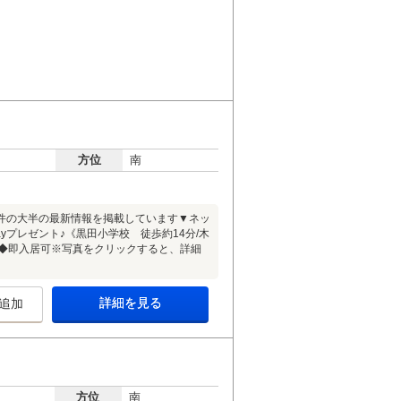
方位
南
件の大半の最新情報を掲載しています▼ネッ
プレゼント♪《黒田小学校 徒歩約14分/木
好◆即入居可※写真をクリックすると、詳細
詳細を見る
追加
方位
南