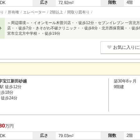
広さ
階数
4階
LDK
72.92m
2
り
所有権
エレベーター
2階以上
間取り図有り
～周辺環境～・イオンモール木曽川店・・徒歩12分・セブンイレブン 一宮北方
ト
店・・徒歩7分・きそがわ不破クリニック・・徒歩8分・北方西保育園・・徒歩
宮市立北方中学校・・徒歩19分
お気に入りに
字宝江新田砂越
築30年8ヶ月
駅 徒歩12分
9階建
歩18分
徒歩24分
80
万円
広さ
階数
2階
LDK
79.03m
2