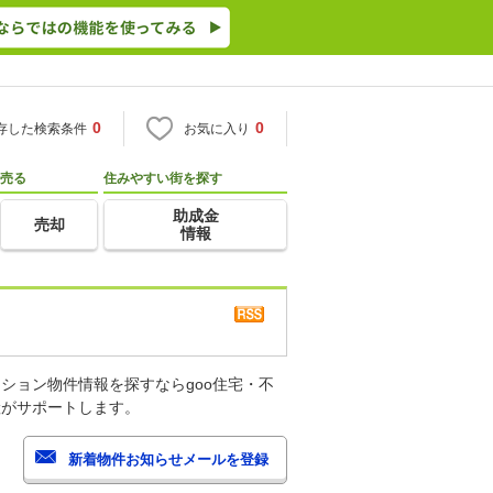
0
0
存した検索条件
お気に入り
売る
住みやすい街を探す
助成金
売却
情報
ション物件情報を探すならgoo住宅・不
産がサポートします。