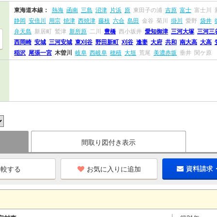
東海道本線：
熱海
函南
三島
沼津
片浜
原
東田子の浦
吉原
富士
富士川
静岡
安倍川
用宗
焼津
西焼津
藤枝
六合
島田
金谷
菊川
掛川
愛野
袋井
弁天島
新居町
鷲津
新所原
二川
豊橋
西小坂井
愛知御津
三河大塚
三河三
西岡崎
安城
三河安城
東刈谷
野田新町
刈谷
逢妻
大府
共和
南大高
大高
稲沢
尾張一宮
木曽川
岐阜
西岐阜
穂積
大垣
荒尾
美濃赤坂
垂井
関ケ原
間取り図付き表示
お気に入りに追加
資料請求