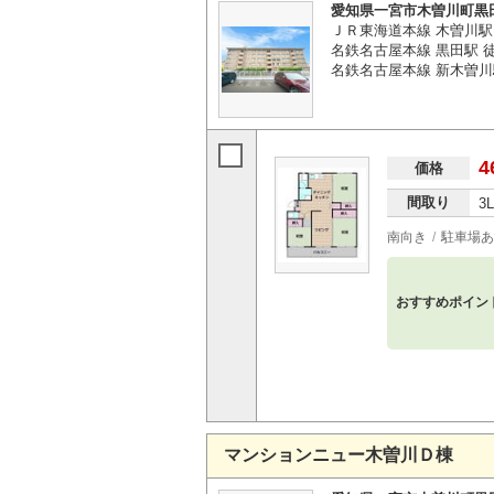
愛知県一宮市木曽川町黒
ＪＲ東海道本線 木曽川駅
名鉄名古屋本線 黒田駅 徒
名鉄名古屋本線 新木曽川
4
価格
間取り
3
南向き
駐車場あ
おすすめポイン
マンションニュー木曽川Ｄ棟