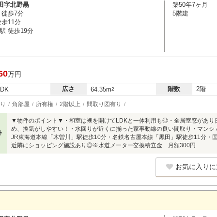
田字北野黒
築50年7ヶ月
 徒歩7分
5階建
歩11分
駅 徒歩19分
60
万円
広さ
階数
2階
LDK
64.35m
2
り
角部屋
所有権
2階以上
間取り図有り
▼物件のポイント▼・和室は襖を開けてLDKと一体利用も◎・全居室窓があり
め、換気がしやすい！・水回りが近くに揃った家事動線の良い間取り・マンシ
ト
JR東海道本線「木曽川」駅徒歩10分・名鉄名古屋本線「黒田」駅徒歩11分・
近隣にショッピング施設あり◎※水道メーター交換積立金 月額300円
お気に入りに