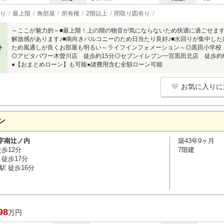
り
最上階
角部屋
所有権
2階以上
間取り図有り
～ここが魅力的～■最上階！上の階の物音が気にならないため快適に過ごせます
解放感があります♪■南向きバルコニーのため日当たり良好♪■水回りが集中した
ト
ため風通しが良くお部屋も明るい～ライフインフォメーション～◎黒田小学校 
◎アピタパワー木曽川店 徒歩約15分◎セブンイレブン一宮黒田北店 徒歩約
●【おまとめローン】も可能●諸費用含む全額ローン可能
お気に入りに
ン
字南辻ノ内
築43年9ヶ月
歩12分
7階建
徒歩17分
駅 徒歩16分
98
万円