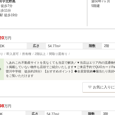
田字北野黒
築50年7ヶ月
 徒歩7分
5階建
歩11分
駅 徒歩19分
20
万円
広さ
階数
2階
LDK
54.77m
2
り
即入居可
所有権
2階以上
間取り図有り
＼あれこれ不動産サイトを見なくても当店で解決／▼当店はエリア内の流通物
ト掲載していない物件も店頭でご紹介いたします▼ご来店予約でQUOカードPay
ト
曽川中学校 徒歩約28分》【おすすめポイント】◆全居室収納◆陽当たり良
をご覧いただけます
お気に入りに
98
万円
広さ
階数
3階
DK
54.77m
2