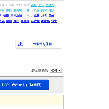
新蒲原
蒲原
由比
興津
清水
草薙
東静岡
御厨
磐田
豊田町
天竜川
浜松
高塚
舞阪
谷
蒲郡
三河塩津
三ケ根
幸田
相見
岡崎
笠寺
熱田
金山
尾頭橋
名古屋
枇杷島
清洲
この条件を保存
表示建物数
・お問い合わせをする(無料)