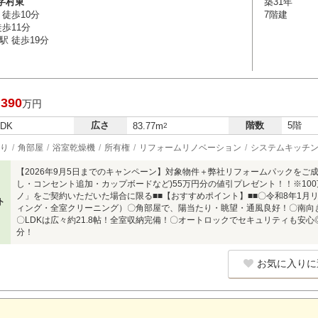
字村東
築31年
徒歩10分
7階建
歩11分
駅 徒歩19分
,390
万円
広さ
階数
5階
LDK
83.77m
2
り
角部屋
浴室乾燥機
所有権
リフォームリノベーション
システムキッチ
【2026年9月5日までのキャンペーン】対象物件＋弊社リフォームパックをご
し・コンセント追加・カップボードなど)55万円分の値引プレゼント！！※10
ノ」をご契約いただいた場合に限る■■【おすすめポイント】■■〇令和8年1月
ト
ィング・全室クリーニング）〇角部屋で、陽当たり・眺望・通風良好！〇南向
〇LDKは広々約21.8帖！全室収納完備！〇オートロックでセキュリティも安心
分！
お気に入りに