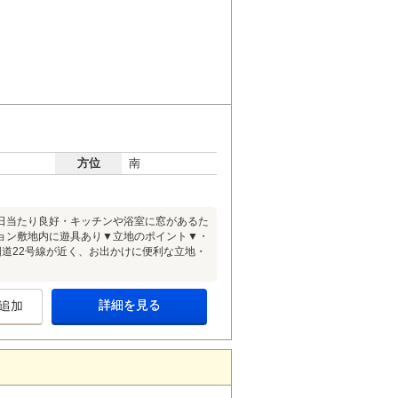
方位
南
日当たり良好・キッチンや浴室に窓があるた
ョン敷地内に遊具あり▼立地のポイント▼・
国道22号線が近く、お出かけに便利な立地・
詳細を見る
追加