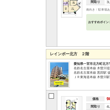
間取り
3
南向き
駐車場あ
おすすめポイン
レインボー北方 ２階
愛知県一宮市北方町北方
名鉄名古屋本線 木曽川堤
名鉄名古屋本線 黒田駅 徒
ＪＲ東海道本線 木曽川駅 
9
価格
間取り
4