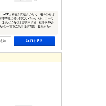
！■DKと和室が間続きのため、襖を外せば
家事導線の良い間取り■2wayバルコニーの
徒歩約16分◎木曽川中学校 徒歩約29分
6分◎一宮市立黒田北保育園 徒歩約3分
詳細を見る
追加