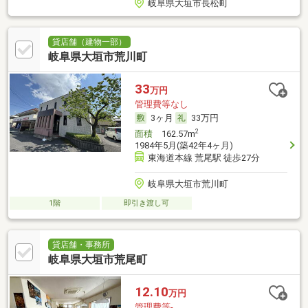
岐阜県大垣市長松町
貸店舗（建物一部）
岐阜県大垣市荒川町
33
万円
管理費等なし
3ヶ月
33万円
2
面積
162.57m
1984年5月(築42年4ヶ月)
東海道本線 荒尾駅 徒歩27分
岐阜県大垣市荒川町
1階
即引き渡し可
貸店舗・事務所
岐阜県大垣市荒尾町
12.10
万円
管理費等-