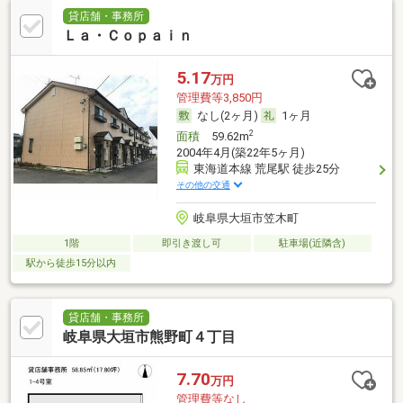
貸店舗・事務所
Ｌａ・Ｃｏｐａｉｎ
5.17
万円
管理費等3,850円
なし(2ヶ月)
1ヶ月
2
面積
59.62m
2004年4月(築22年5ヶ月)
東海道本線 荒尾駅 徒歩25分
その他の交通
岐阜県大垣市笠木町
1階
即引き渡し可
駐車場(近隣含)
駅から徒歩15分以内
貸店舗・事務所
岐阜県大垣市熊野町４丁目
7.70
万円
管理費等なし