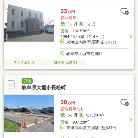
33
万円
管理費等-
3ヶ月
1ヶ月
2
面積
162.57m
1984年5月(築42年4ヶ月)
東海道本線 荒尾駅 徒歩27分
岐阜県大垣市荒川町
即引き渡し可
駐車場(近隣含)
貸地
岐阜県大垣市長松町
20
万円
管理費等なし
5ヶ月
なし(50%)
2
面積
987.22m
東海道本線 荒尾駅 徒歩31分