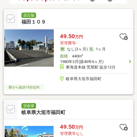
貸店舗
福田１０９
49.50
万円
管理費等-
なし(3ヶ月)
1ヶ月
2
面積
440m
1980年3月(築46年6ヶ月)
東海道本線 荒尾駅 徒歩12分
岐阜県大垣市福田町
駅から徒歩15分以内
貸倉庫
岐阜県大垣市福田町
49.50
万円
管理費等なし