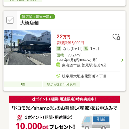
貸店舗（建物一部）
大橋店舗
22
万円
管理費等5,000円
なし(3ヶ月)
1ヶ月
2
面積
73.24m
1996年3月(築30年6ヶ月)
東海道本線 荒尾駅 徒歩9分
岐阜県大垣市熊野町４丁目
1階
駅から徒歩10分以内