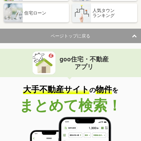
人気タウン
住宅ローン
ランキング
ページトップに戻る
goo住宅・不動産
アプリ
大手不動産サイト
物件
の
を
まとめて検索！