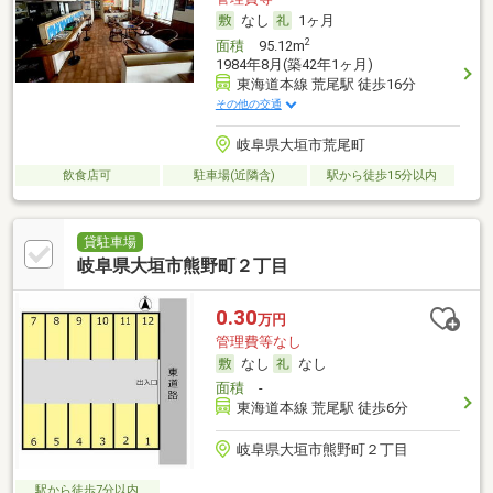
なし
1ヶ月
2
面積
95.12m
1984年8月(築42年1ヶ月)
東海道本線 荒尾駅 徒歩16分
その他の交通
岐阜県大垣市荒尾町
飲食店可
駐車場(近隣含)
駅から徒歩15分以内
貸駐車場
岐阜県大垣市熊野町２丁目
0.30
万円
管理費等なし
なし
なし
面積
-
東海道本線 荒尾駅 徒歩6分
岐阜県大垣市熊野町２丁目
駅から徒歩7分以内