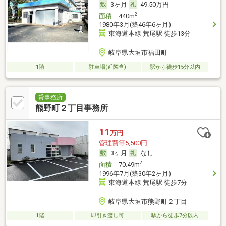
3ヶ月
49.50万円
2
面積
440m
1980年3月(築46年6ヶ月)
東海道本線 荒尾駅 徒歩13分
岐阜県大垣市福田町
1階
駐車場(近隣含)
駅から徒歩15分以内
貸事務所
熊野町２丁目事務所
11
万円
管理費等5,500円
3ヶ月
なし
2
面積
70.49m
1996年7月(築30年2ヶ月)
東海道本線 荒尾駅 徒歩7分
岐阜県大垣市熊野町２丁目
1階
即引き渡し可
駅から徒歩7分以内