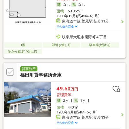
なし
なし
2
面積
58.85m
1980年12月(築45年9ヶ月)
東海道本線 荒尾駅 徒歩11分
その他の交通
岐阜県大垣市熊野町４丁目
1階
即引き渡し可
駐車場(近隣含)
駅から徒歩15分以内
貸事務所
福田町貸事務所倉庫
49.50
万円
管理費等-
3ヶ月
1ヶ月
2
面積
440m
1980年3月(築46年6ヶ月)
東海道本線 荒尾駅 徒歩13分
その他の交通