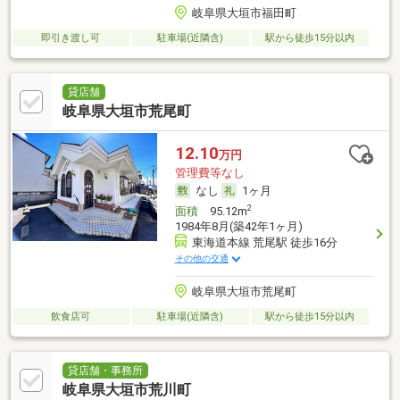
岐阜県大垣市福田町
即引き渡し可
駐車場(近隣含)
駅から徒歩15分以内
貸店舗
岐阜県大垣市荒尾町
12.10
万円
管理費等なし
なし
1ヶ月
2
面積
95.12m
1984年8月(築42年1ヶ月)
東海道本線 荒尾駅 徒歩16分
その他の交通
岐阜県大垣市荒尾町
飲食店可
駐車場(近隣含)
駅から徒歩15分以内
貸店舗・事務所
岐阜県大垣市荒川町