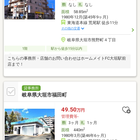
なし
なし
2
面積
58.85m
1980年12月(築45年9ヶ月)
東海道本線 荒尾駅 徒歩11分
その他の交通
岐阜県大垣市熊野町４丁目
1階
駅から徒歩15分以内
こちらの事務所・店舗のお問い合わせはホームメイトFC大垣駅前
店まで！
貸事務所
岐阜県大垣市福田町
49.50
万円
管理費等-
3ヶ月
1ヶ月
2
面積
440m
1980年3月(築46年6ヶ月)