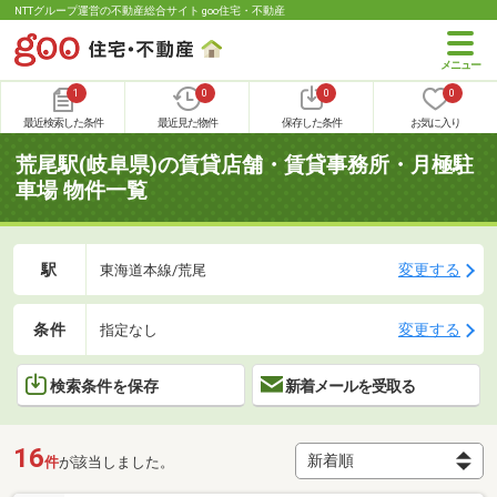
NTTグループ運営の不動産総合サイト goo住宅・不動産
1
0
0
0
最近検索した条件
最近見た物件
保存した条件
お気に入り
荒尾駅(岐阜県)の賃貸店舗・賃貸事務所・月極駐
車場 物件一覧
駅
変更する
東海道本線/荒尾
条件
変更する
指定なし
検索条件を保存
新着メールを受取る
16
件
が該当しました。