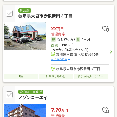
貸店舗
岐阜県大垣市赤坂新田３丁目
22
万円
管理費等-
なし(3ヶ月)
1ヶ月
2
面積
110.3m
1996年3月(築30年6ヶ月)
東海道本線 荒尾駅 徒歩19分
その他の交通
岐阜県大垣市赤坂新田３丁目
1階
駐車場(近隣含)
駅から徒歩15分以内
貸店舗・事務所
メゾンコーエイ
7.70
万円
管理費等-