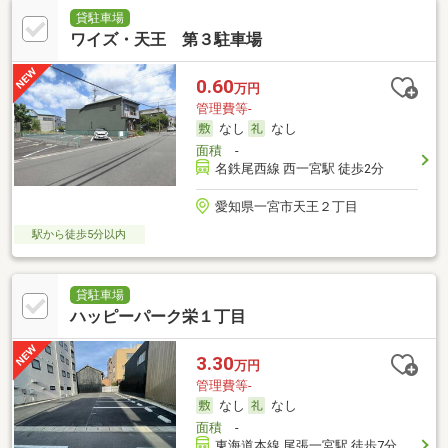
貸駐車場
ワイズ・天王 第３駐車場
0.60
万円
管理費等-
なし
なし
面積
-
名鉄尾西線 西一宮駅 徒歩2分
愛知県一宮市天王２丁目
駅から徒歩5分以内
貸駐車場
ハッピーパーク栄１丁目
3.30
万円
管理費等-
なし
なし
面積
-
東海道本線 尾張一宮駅 徒歩7分