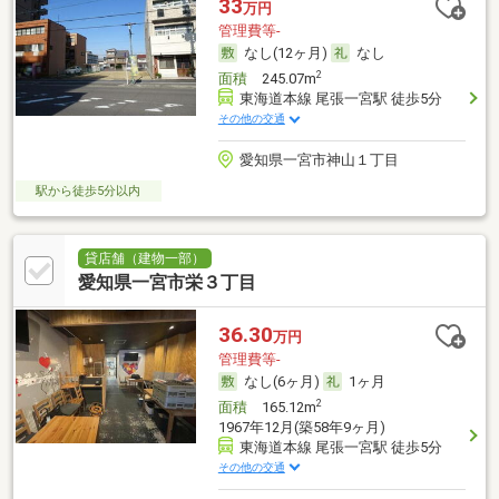
33
万円
管理費等-
なし(12ヶ月)
なし
2
面積
245.07m
東海道本線 尾張一宮駅 徒歩5分
その他の交通
愛知県一宮市神山１丁目
駅から徒歩5分以内
貸店舗（建物一部）
愛知県一宮市栄３丁目
36.30
万円
管理費等-
なし(6ヶ月)
1ヶ月
2
面積
165.12m
1967年12月(築58年9ヶ月)
東海道本線 尾張一宮駅 徒歩5分
その他の交通