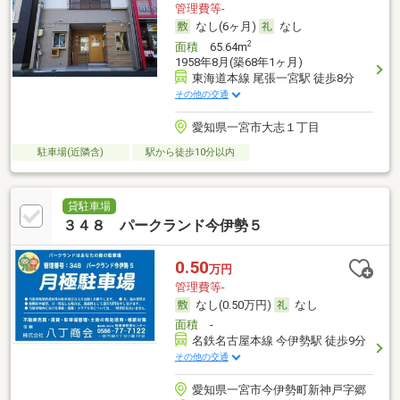
管理費等-
なし(6ヶ月)
なし
2
面積
65.64m
1958年8月(築68年1ヶ月)
東海道本線 尾張一宮駅 徒歩8分
その他の交通
愛知県一宮市大志１丁目
駐車場(近隣含)
駅から徒歩10分以内
貸駐車場
３４８ パークランド今伊勢５
0.50
万円
管理費等-
なし(0.50万円)
なし
面積
-
名鉄名古屋本線 今伊勢駅 徒歩9分
その他の交通
愛知県一宮市今伊勢町新神戸字郷