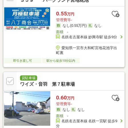
３５９ パークランド宮地花池
0.55
万円
管理費等-
なし(0.55万円)
なし
面積
-
名鉄名古屋本線 妙興寺駅 徒歩9分
愛知県一宮市大和町宮地花池字出
町裏
即引き渡し可
駅から徒歩10分以内
貸駐車場
ワイズ・音羽 第７駐車場
0.60
万円
管理費等-
なし
なし
面積
-
名鉄名古屋本線 名鉄一宮駅 徒歩9
分