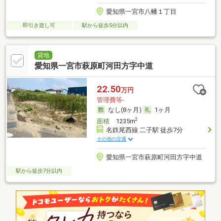
愛知県一宮市八幡１丁目
即引き渡し可
駅から徒歩5分以内
貸地
愛知県一宮市萩原町河田方字中道
22.50
万円
管理費等-
なし(8ヶ月)
1ヶ月
2
面積
1235m
名鉄尾西線 二子駅 徒歩7分
その他の交通
愛知県一宮市萩原町河田方字中道
駅から徒歩7分以内