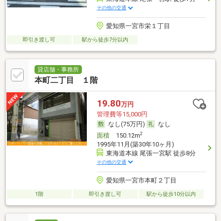
その他の交通
愛知県一宮市栄１丁目
即引き渡し可
駅から徒歩7分以内
貸店舗・事務所
本町二丁目 １階
19.80
万円
管理費等15,000円
なし(75万円)
なし
2
面積
150.12m
1995年11月(築30年10ヶ月)
東海道本線 尾張一宮駅 徒歩8分
その他の交通
愛知県一宮市本町２丁目
1階
即引き渡し可
駅から徒歩10分以内