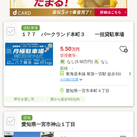
貸駐車場
１７７ パークランド本町３ 一括貸駐車場
5.50
万円
管理費等-
なし(5.50万円)
なし
面積
-
東海道本線 尾張一宮駅 徒歩5分
その他の交通
愛知県一宮市本町４丁目
即引き渡し可
駅から徒歩5分以内
貸地
愛知県一宮市神山１丁目