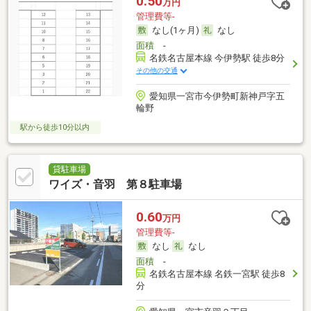
0.50
万円
管理費等-
なし(1ヶ月)
なし
面積
-
名鉄名古屋本線 今伊勢駅 徒歩8分
その他の交通
愛知県一宮市今伊勢町新神戸字五
輪野
駅から徒歩10分以内
貸駐車場
ワイズ・音羽 第８駐車場
0.60
万円
管理費等-
なし
なし
面積
-
名鉄名古屋本線 名鉄一宮駅 徒歩8
分