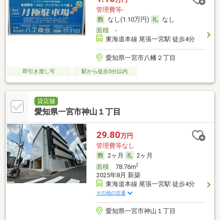
管理費等-
なし(1.10万円)
なし
面積
-
東海道本線 尾張一宮駅 徒歩4分
愛知県一宮市八幡２丁目
即引き渡し可
駅から徒歩5分以内
貸店舗
愛知県一宮市神山１丁目
29.80
万円
管理費等なし
2ヶ月
2ヶ月
2
面積
78.76m
2025年8月 新築
東海道本線 尾張一宮駅 徒歩4分
その他の交通
愛知県一宮市神山１丁目