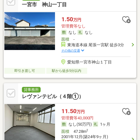
一宮市 神山一丁目
1.50
万円
管理費等なし
なし
なし
面積
-
東海道本線 尾張一宮駅 徒歩3分
その他の交通
愛知県一宮市神山１丁目
即引き渡し可
駅から徒歩5分以内
貸事務所
レヴァンテビル（４階①）
11.50
万円
管理費等43,000円
なし(50万円)
1ヶ月
2
面積
47.28m
2001年12月(築24年9ヶ月)