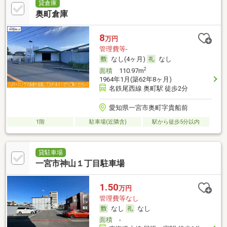
貸倉庫
奥町倉庫
8
万円
管理費等-
なし(4ヶ月)
なし
2
面積
110.97m
1964年1月(築62年8ヶ月)
名鉄尾西線 奥町駅 徒歩2分
愛知県一宮市奥町字貴船前
1階
駐車場(近隣含)
駅から徒歩5分以内
貸駐車場
一宮市神山１丁目駐車場
1.50
万円
管理費等なし
なし
なし
面積
-