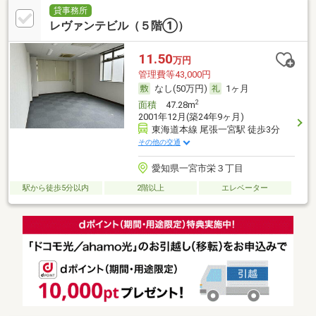
貸事務所
レヴァンテビル（５階①）
11.50
万円
管理費等43,000円
なし(50万円)
1ヶ月
2
面積
47.28m
2001年12月(築24年9ヶ月)
東海道本線 尾張一宮駅 徒歩3分
その他の交通
愛知県一宮市栄３丁目
駅から徒歩5分以内
2階以上
エレベーター