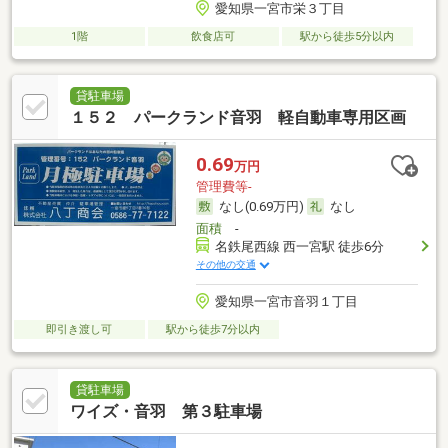
愛知県一宮市栄３丁目
1階
飲食店可
駅から徒歩5分以内
貸駐車場
１５２ パークランド音羽 軽自動車専用区画
0.69
万円
管理費等-
なし(0.69万円)
なし
面積
-
名鉄尾西線 西一宮駅 徒歩6分
その他の交通
愛知県一宮市音羽１丁目
即引き渡し可
駅から徒歩7分以内
貸駐車場
ワイズ・音羽 第３駐車場