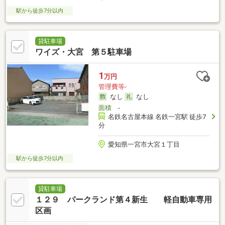
駅から徒歩7分以内
貸駐車場
ワイズ・大宮 第５駐車場
1
万円
管理費等-
なし
なし
面積
-
名鉄名古屋本線 名鉄一宮駅 徒歩7
分
愛知県一宮市大宮１丁目
駅から徒歩7分以内
貸駐車場
１２９ パークランド第４新生 軽自動車専用
区画