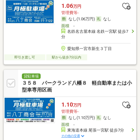
1.06
万円
管理費等-
なし(1.06万円)
なし
面積
-
名鉄名古屋本線 名鉄一宮駅 徒歩7
分
愛知県一宮市新生３丁目
即引き渡し可
駅から徒歩7分以内
貸駐車場
３５８ パークランド八幡８ 軽自動車または小
型車専用区画
1.10
万円
管理費等-
なし(1.10万円)
なし
面積
-
東海道本線 尾張一宮駅 徒歩7分
その他の交通