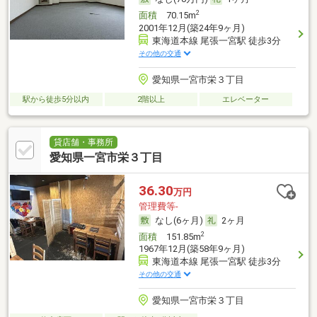
2
面積
70.15m
2001年12月(築24年9ヶ月)
東海道本線 尾張一宮駅 徒歩3分
その他の交通
愛知県一宮市栄３丁目
駅から徒歩5分以内
2階以上
エレベーター
貸店舗・事務所
愛知県一宮市栄３丁目
36.30
万円
管理費等-
なし(6ヶ月)
2ヶ月
2
面積
151.85m
1967年12月(築58年9ヶ月)
東海道本線 尾張一宮駅 徒歩3分
その他の交通
愛知県一宮市栄３丁目