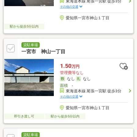
東海道本線 尾張一宮駅 徒歩3分
その他の交通
愛知県一宮市神山１丁目
駅から徒歩5分以内
貸駐車場
一宮市 神山一丁目
1.50
万円
管理費等なし
なし
なし
面積
-
東海道本線 尾張一宮駅 徒歩3分
その他の交通
愛知県一宮市神山１丁目
即引き渡し可
駅から徒歩5分以内
貸駐車場