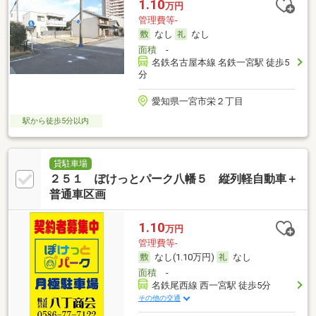
1.10
万円
管理費等-
なし
なし
面積
-
名鉄名古屋本線 名鉄一宮駅 徒歩5
分
愛知県一宮市栄２丁目
駅から徒歩5分以内
貸駐車場
２５１ ぽけっとパーク八幡５ 縦列軽自動車＋
普通車区画
1.10
万円
管理費等-
なし(1.10万円)
なし
面積
-
名鉄尾西線 西一宮駅 徒歩5分
その他の交通