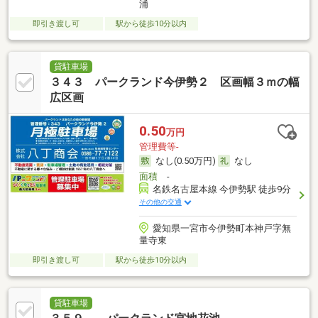
浦
即引き渡し可
駅から徒歩10分以内
貸駐車場
３４３ パークランド今伊勢２ 区画幅３ｍの幅
広区画
0.50
万円
管理費等-
なし(0.50万円)
なし
面積
-
名鉄名古屋本線 今伊勢駅 徒歩9分
その他の交通
愛知県一宮市今伊勢町本神戸字無
量寺東
即引き渡し可
駅から徒歩10分以内
貸駐車場