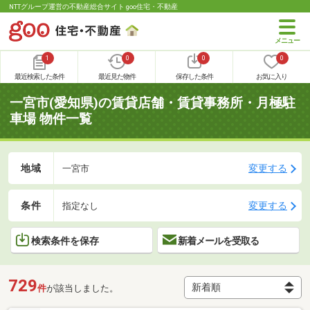
NTTグループ運営の不動産総合サイト goo住宅・不動産
1
0
0
0
最近検索した条件
最近見た物件
保存した条件
お気に入り
一宮市(愛知県)の賃貸店舗・賃貸事務所・月極駐
車場 物件一覧
地域
変更する
一宮市
条件
変更する
指定なし
検索条件を保存
新着メールを受取る
729
件
が該当しました。