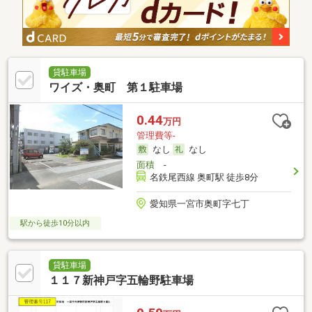
貸駐車場
ワイズ・奥町 第１駐車場
0.44
万円
管理費等-
なし
なし
面積
-
名鉄尾西線 奥町駅 徒歩8分
愛知県一宮市奥町字七丁
駅から徒歩10分以内
貸駐車場
１１７新神戸字五輪野駐車場