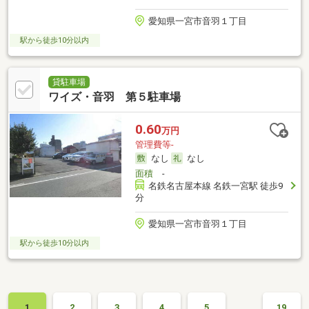
愛知県一宮市音羽１丁目
駅から徒歩10分以内
貸駐車場
ワイズ・音羽 第５駐車場
0.60
万円
管理費等-
なし
なし
面積
-
名鉄名古屋本線 名鉄一宮駅 徒歩9
分
愛知県一宮市音羽１丁目
駅から徒歩10分以内
…
1
2
3
4
5
19