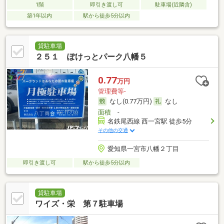
1階
即引き渡し可
駐車場(近隣含)
築1年以内
駅から徒歩5分以内
貸駐車場
２５１ ぽけっとパーク八幡５
0.77
万円
管理費等-
なし(0.77万円)
なし
面積
-
名鉄尾西線 西一宮駅 徒歩5分
その他の交通
愛知県一宮市八幡２丁目
即引き渡し可
駅から徒歩5分以内
貸駐車場
ワイズ・栄 第７駐車場