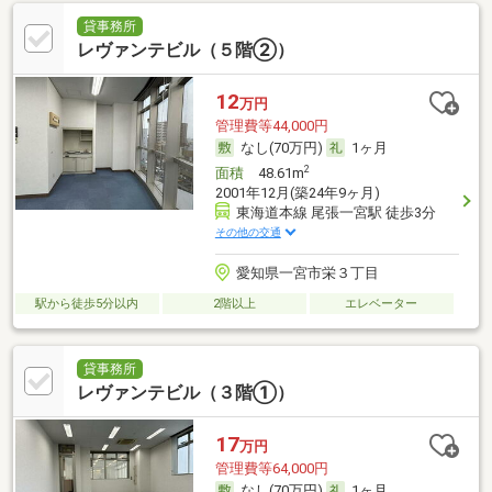
貸事務所
レヴァンテビル（５階②）
12
万円
管理費等44,000円
なし(70万円)
1ヶ月
2
面積
48.61m
2001年12月(築24年9ヶ月)
東海道本線 尾張一宮駅 徒歩3分
その他の交通
愛知県一宮市栄３丁目
駅から徒歩5分以内
2階以上
エレベーター
貸事務所
レヴァンテビル（３階①）
17
万円
管理費等64,000円
なし(70万円)
1ヶ月