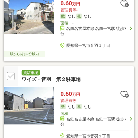
0.60
万円
管理費等-
なし
なし
面積
-
名鉄名古屋本線 名鉄一宮駅 徒歩7
分
愛知県一宮市音羽１丁目
駅から徒歩7分以内
貸駐車場
ワイズ・音羽 第２駐車場
0.60
万円
管理費等-
なし
なし
面積
-
名鉄名古屋本線 名鉄一宮駅 徒歩7
分
愛知県一宮市音羽１丁目