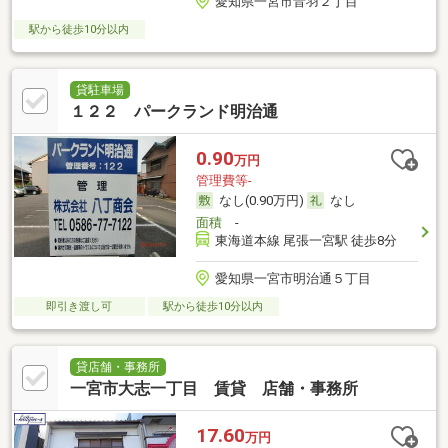
愛知県一宮市音羽２丁目
駅から徒歩10分以内
貸駐車場
１２２ パークランド明治通
0.90
万円
管理費等-
なし(0.90万円)
なし
面積
-
東海道本線 尾張一宮駅 徒歩8分
愛知県一宮市明治通５丁目
即引き渡し可
駅から徒歩10分以内
貸店舗・事務所
一宮市大志一丁目 賃貸 店舗・事務所
17.60
万円