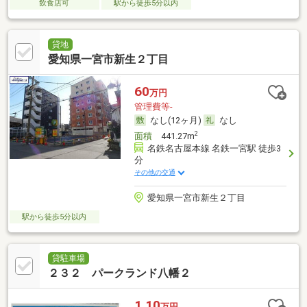
飲食店可
駅から徒歩5分以内
貸地
愛知県一宮市新生２丁目
60
万円
管理費等-
なし(12ヶ月)
なし
2
面積
441.27m
名鉄名古屋本線 名鉄一宮駅 徒歩3
分
その他の交通
愛知県一宮市新生２丁目
駅から徒歩5分以内
貸駐車場
２３２ パークランド八幡２
1.10
万円