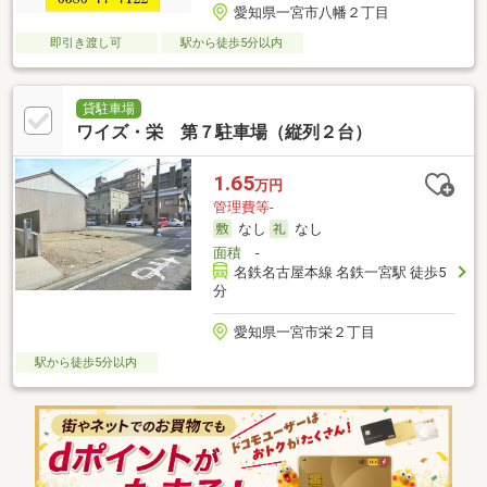
愛知県一宮市八幡２丁目
即引き渡し可
駅から徒歩5分以内
貸駐車場
ワイズ・栄 第７駐車場（縦列２台）
1.65
万円
管理費等-
なし
なし
面積
-
名鉄名古屋本線 名鉄一宮駅 徒歩5
分
愛知県一宮市栄２丁目
駅から徒歩5分以内