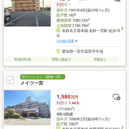
利回り
-
築年月
1991年8月(築35年1ヶ月)
総戸数
18戸
2
建物面積
1080.12m
2
土地面積
2196.79m
名鉄名古屋本線 名鉄一宮駅 徒歩73
分
その他の交通
愛知県一宮市冨田字牛池
RC造SRC造
間取り図あり
写真あり
売マンション（建物一部）
メイツ一宮
1,580
万円
利回り
7.44％
2
- (71.65m
)
4階/6階建
築年月
1996年2月(築30年7ヶ月)
総戸数
106戸