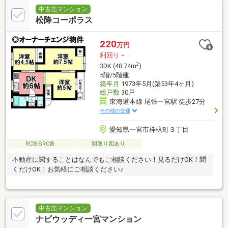
中古売マンション
松降コーポラス
220
万円
利回り
-
2
3DK (48.74m
)
5階/5階建
築年月
1973年5月(築53年4ヶ月)
総戸数
30戸
東海道本線 尾張一宮駅 徒歩27分
その他の交通
愛知県一宮市枠杁町３丁目
RC造SRC造
間取り図あり
不動産に関することはなんでもご相談ください！見るだけOK！聞
くだけOK！お気軽にご相談ください♪
中古売マンション
ナビウッディ一宮マンション