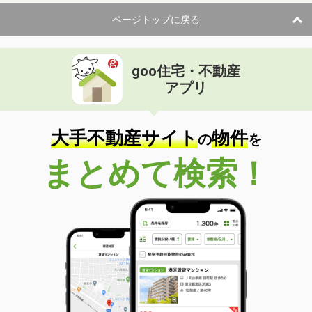
ページトップに戻る
goo住宅・不動産
アプリ
大手不動産サイト
物件
の
を
まとめて検索！