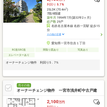
利回り
5.7％
2
2SLDK (70.4m
)
7階/8階建
築年月
1994年7月(築32年2ヶ月)
総戸数
29戸
名鉄名古屋本線 名鉄一宮駅 徒歩15
分
その他の交通
愛知県一宮市住吉１丁目
RC造SRC造
間取り図あり
写真あり
エレベーターあり
オーナーチェンジ物件 利回り5．7％
売その他
オーナーチェンジ物件 一宮市浅井町中古戸建
2,100
万円
利回り
-