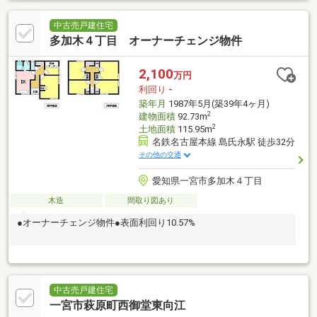
中古売戸建住宅
多加木４丁目 オーナーチェンジ物件
2,100
万円
利回り
-
築年月
1987年5月(築39年4ヶ月)
2
建物面積
92.73m
2
土地面積
115.95m
名鉄名古屋本線 島氏永駅 徒歩32分
その他の交通
愛知県一宮市多加木４丁目
木造
間取り図あり
●オーナーチェンジ物件●表面利回り10.57%
中古売戸建住宅
一宮市萩原町西御堂東向江