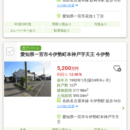
名鉄名古屋本線 妙興寺駅 徒歩10分
その他の交通
愛知県一宮市花池１丁目
RC造SRC造
間取り図あり
写真あり
エレベーターあり
駐車場あり
売アパート
愛知県一宮市今伊勢町本神戸字天王 今伊勢
5,200
万円
利回り
12.05％
築年月
1992年1月(築34年8ヶ月)
総戸数
12戸
2
建物面積
317.98m
2
土地面積
595.04m
名鉄名古屋本線 今伊勢駅 徒歩16分
その他の交通
愛知県一宮市今伊勢町本神戸字天
王
木造
間取り図あり
写真あり