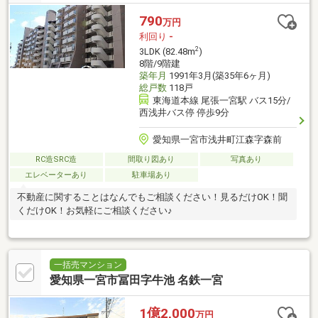
790
万円
利回り
-
2
3LDK (82.48m
)
8階/9階建
築年月
1991年3月(築35年6ヶ月)
総戸数
118戸
東海道本線 尾張一宮駅 バス15分/
西浅井バス停 停歩9分
愛知県一宮市浅井町江森字森前
RC造SRC造
間取り図あり
写真あり
エレベーターあり
駐車場あり
不動産に関することはなんでもご相談ください！見るだけOK！聞
くだけOK！お気軽にご相談ください♪
一括売マンション
愛知県一宮市冨田字牛池 名鉄一宮
1億2,000
万円