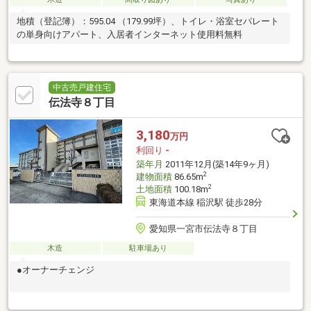
地積（登記簿）：595.04 （179.99坪）、トイレ・浴室セパレート
の単身向けアパート、入居者インターネット使用料無料
中古売戸建住宅
伝法寺８丁目
3,180
万円
利回り
-
築年月
2011年12月(築14年9ヶ月)
2
建物面積
86.65m
2
土地面積
100.18m
東海道本線 稲沢駅 徒歩28分
愛知県一宮市伝法寺８丁目
木造
駐車場あり
●オーナーチェンジ