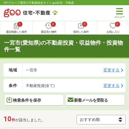
NTTグループ運営の不動産総合サイト goo住宅・不動産
1
0
0
0
最近検索した条件
最近見た物件
保存した条件
お気に入り
一宮市(愛知県)の不動産投資・収益物件・投資物
件一覧
地域
変更する
一宮市
条件
変更する
不動産投資(全て)
検索条件を保存
新着メールを受取る
10
件
が該当しました。