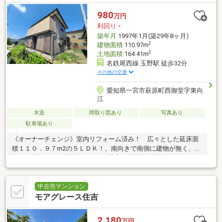
980
万円
利回り
-
築年月
1997年1月(築29年8ヶ月)
2
建物面積
110.97m
2
土地面積
164.41m
名鉄尾西線 玉野駅 徒歩32分
その他の交通
愛知県一宮市萩原町西御堂字東向
江
木造
間取り図あり
写真あり
駐車場あり
《オーナーチェンジ》室内リフォーム済み！ 広々とした延床面
積１１０．９７m2の５ＬＤＫ！、南向きで南側に建物が無く、陽
当たり良好です。収納スペースも豊富！現地でご確認ください！
中古売マンション
モアグレース住吉
2,180
万円