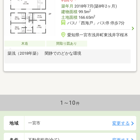
築年月
2018年7月(築8年2ヶ月)
2
建物面積
99.5m
2
土地面積
166.65m
バス/「西海戸」バス停 停歩7分
愛知県一宮市浅井町東浅井字桜木
木造
間取り図あり
築浅（2018年築） 閑静でのどかな環境
1～10
件
地域
変更する
一宮市
条件
変更する
不動産投資(全て)