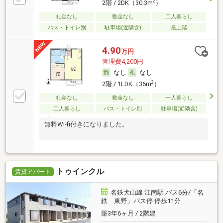
2
2階 / 2DK（30.3m
）
礼金なし
敷金なし
二人暮らし
バス・トイレ別
駐車場(近隣含)
最上階
4.90
万円
管理費4,200円
なし
なし
2
2階 / 1LDK（36m
）
礼金なし
敷金なし
一人暮らし
二人暮らし
バス・トイレ別
駐車場(近隣含)
無料Wi-fi付きになりました。
トゥインクル
賃貸アパート
名鉄犬山線 江南駅 バス6分/「名
鉄 東野」バス停 停歩11分
築3年6ヶ月 / 2階建