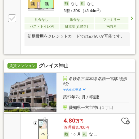
なし
なし
2
3階 / 3DK（43.44m
）
礼金なし
敷金なし
ファミリー
バス・トイレ別
駐車場(近隣含)
南向き
初期費用をクレジットカードでの支払いが可能です。
グレイス神山
賃貸マンション
名鉄名古屋本線 名鉄一宮駅 徒歩
5分
その他の交通
築27年7ヶ月 / 3階建
愛知県一宮市神山１丁目
4.80
万円
管理費3,700円
1ヶ月
なし