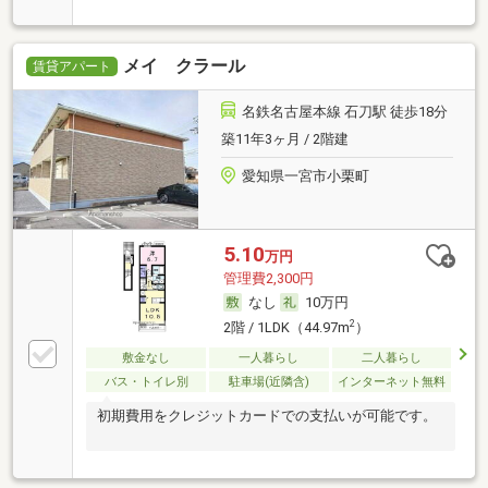
メイ クラール
賃貸アパート
名鉄名古屋本線 石刀駅 徒歩18分
築11年3ヶ月 / 2階建
愛知県一宮市小栗町
5.10
万円
管理費2,300円
なし
10万円
2
2階 / 1LDK（44.97m
）
敷金なし
一人暮らし
二人暮らし
バス・トイレ別
駐車場(近隣含)
インターネット無料
初期費用をクレジットカードでの支払いが可能です。