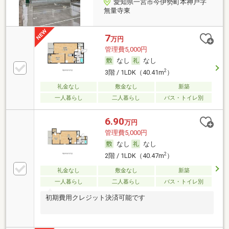
愛知県一宮市今伊勢町本神戸字
無量寺東
7
万円
管理費5,000円
なし
なし
2
3階 / 1LDK（40.41m
）
礼金なし
敷金なし
新築
一人暮らし
二人暮らし
バス・トイレ別
6.90
万円
管理費5,000円
なし
なし
2
2階 / 1LDK（40.47m
）
礼金なし
敷金なし
新築
一人暮らし
二人暮らし
バス・トイレ別
初期費用クレジット決済可能です