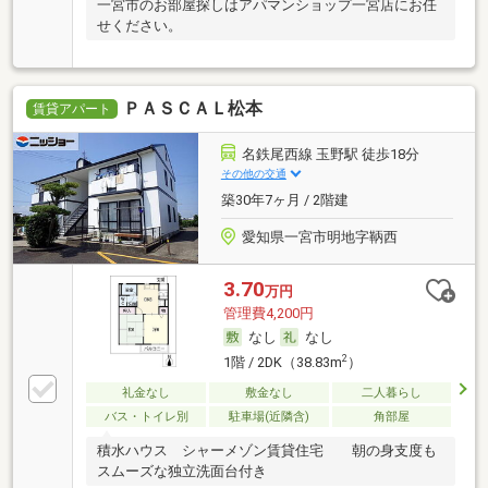
一宮市のお部屋探しはアパマンショップ一宮店にお任
せください。
ＰＡＳＣＡＬ松本
賃貸アパート
名鉄尾西線 玉野駅 徒歩18分
その他の交通
築30年7ヶ月 / 2階建
愛知県一宮市明地字鞆西
3.70
万円
管理費4,200円
なし
なし
2
1階 / 2DK（38.83m
）
礼金なし
敷金なし
二人暮らし
バス・トイレ別
駐車場(近隣含)
角部屋
積水ハウス シャーメゾン賃貸住宅 朝の身支度も
スムーズな独立洗面台付き