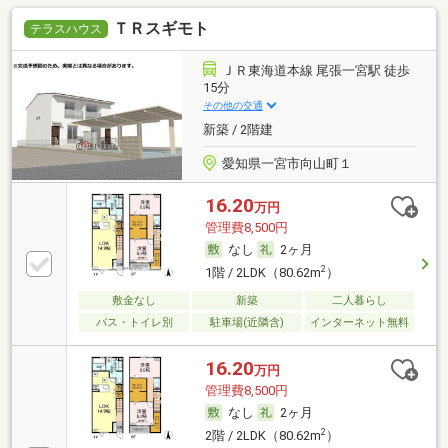
ＴＲスギモト
テラスハウス
ＪＲ東海道本線 尾張一宮駅 徒歩
15分
その他の交通
新築 / 2階建
愛知県一宮市向山町１
16.20
万円
管理費8,500円
なし
2ヶ月
2
1階 / 2LDK（80.62m
）
敷金なし
新築
二人暮らし
バス・トイレ別
駐車場(近隣含)
インターネット無料
16.20
万円
管理費8,500円
なし
2ヶ月
2
2階 / 2LDK（80.62m
）