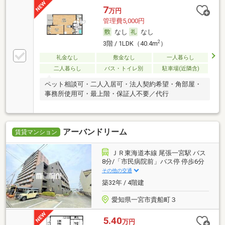
7
万円
管理費5,000円
なし
なし
2
3階 / 1LDK（40.4m
）
礼金なし
敷金なし
一人暮らし
二人暮らし
バス・トイレ別
駐車場(近隣含)
ペット相談可・二人入居可・法人契約希望・角部屋・
事務所使用可・最上階・保証人不要／代行
アーバンドリーム
賃貸マンション
ＪＲ東海道本線 尾張一宮駅 バス
8分/「市民病院前」バス停 停歩6分
その他の交通
築32年 / 4階建
愛知県一宮市貴船町３
5.40
万円