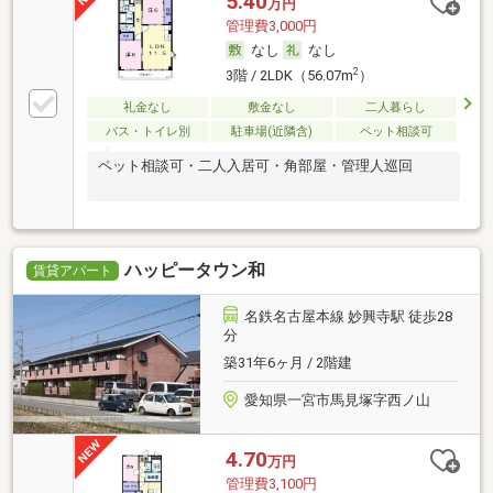
5.40
万円
管理費3,000円
なし
なし
2
3階 / 2LDK（56.07m
）
礼金なし
敷金なし
二人暮らし
バス・トイレ別
駐車場(近隣含)
ペット相談可
ペット相談可・二人入居可・角部屋・管理人巡回
ハッピータウン和
賃貸アパート
名鉄名古屋本線 妙興寺駅 徒歩28
分
築31年6ヶ月 / 2階建
愛知県一宮市馬見塚字西ノ山
4.70
万円
管理費3,100円