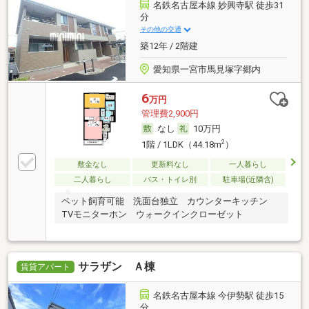
名鉄名古屋本線 妙興寺駅 徒歩31
分
その他の交通
築12年 / 2階建
愛知県一宮市馬見塚字郷内
6
万円
管理費2,900円
なし
10万円
2
1階 / 1LDK（44.18m
）
敷金なし
更新料なし
一人暮らし
二人暮らし
バス・トイレ別
駐車場(近隣含)
ペット飼育可能 洗面台独立 カウンターキッチン
TVモニターホン ウォークインクローゼット
サラザン Ａ棟
賃貸アパート
名鉄名古屋本線 今伊勢駅 徒歩15
分