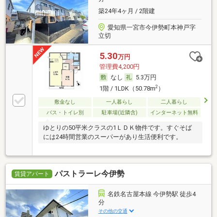
築24年4ヶ月 / 2階建
愛知県一宮市今伊勢町本神戸字
立切
5.30
万円
管理費4,200円
なし
5.3万円
2
1階 / 1LDK（50.78m
）
敷金なし
一人暮らし
二人暮らし
バス・トイレ別
駐車場(近隣含)
インターネット無料
ゆとりの50平米クラスの1ＬＤＫ物件です。すぐそば
には24時間営業のスーパーがあり生活便利です。
パストラーレ今伊勢
賃貸アパート
名鉄名古屋本線 今伊勢駅 徒歩4
分
その他の交通