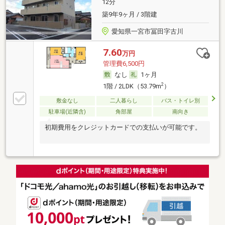
12分
築9年9ヶ月 / 3階建
愛知県一宮市冨田字古川
7.60
万円
管理費6,500円
なし
1ヶ月
2
1階 / 2LDK（53.79m
）
敷金なし
二人暮らし
バス・トイレ別
駐車場(近隣含)
角部屋
南向き
初期費用をクレジットカードでの支払いが可能です。