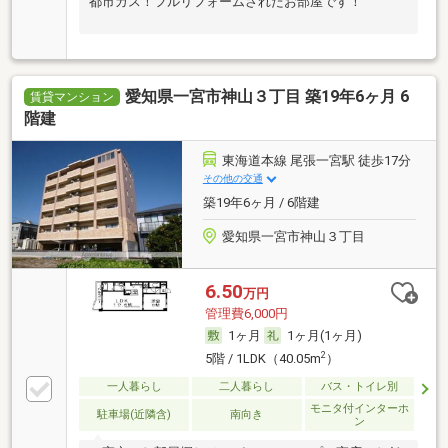
都市ガス！フルリフォームされたお部屋です！
愛知県一宮市神山３丁目 築19年6ヶ月 6
賃貸マンション
階建
東海道本線 尾張一宮駅 徒歩17分
その他の交通
築19年6ヶ月 / 6階建
愛知県一宮市神山３丁目
6.50
万円
管理費6,000円
1ヶ月
1ヶ月(1ヶ月)
2
5階 / 1LDK（40.05m
）
一人暮らし
二人暮らし
バス・トイレ別
モニタ付インターホ
駐車場(近隣含)
南向き
ン