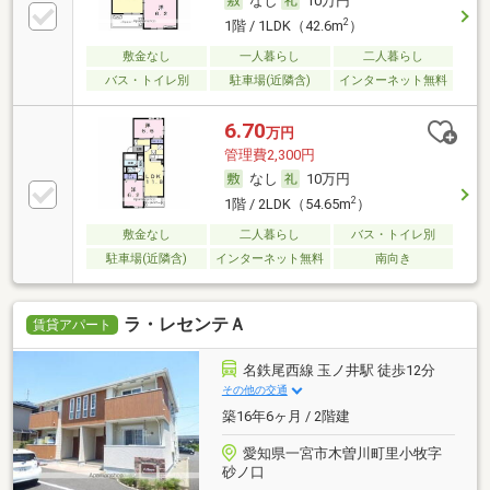
なし
10万円
2
1階 / 1LDK（42.6m
）
敷金なし
一人暮らし
二人暮らし
バス・トイレ別
駐車場(近隣含)
インターネット無料
6.70
万円
管理費2,300円
なし
10万円
2
1階 / 2LDK（54.65m
）
敷金なし
二人暮らし
バス・トイレ別
駐車場(近隣含)
インターネット無料
南向き
ラ・レセンテＡ
賃貸アパート
名鉄尾西線 玉ノ井駅 徒歩12分
その他の交通
築16年6ヶ月 / 2階建
愛知県一宮市木曽川町里小牧字
砂ノ口