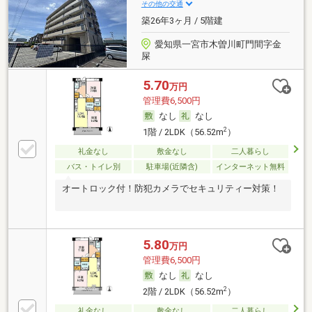
その他の交通
築26年3ヶ月 / 5階建
愛知県一宮市木曽川町門間字金
屎
5.70
万円
管理費6,500円
なし
なし
2
1階 / 2LDK（56.52m
）
礼金なし
敷金なし
二人暮らし
バス・トイレ別
駐車場(近隣含)
インターネット無料
オートロック付！防犯カメラでセキュリティー対策！
5.80
万円
管理費6,500円
なし
なし
2
2階 / 2LDK（56.52m
）
礼金なし
敷金なし
二人暮らし