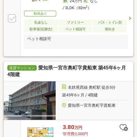
24万円
なし
2
/ 3LDK（82m
）
動画あり
礼金なし
ファミリー
バス・トイレ別
駐車場(近隣含)
ペット相談可
南向き
ペット相談可
愛知県一宮市奥町字貴船東 築45年6ヶ月
賃貸マンション
4階建
名鉄尾西線 奥町駅 徒歩5分
築45年6ヶ月 / 4階建
愛知県一宮市奥町字貴船東
3.80
万円
管理費3,000円