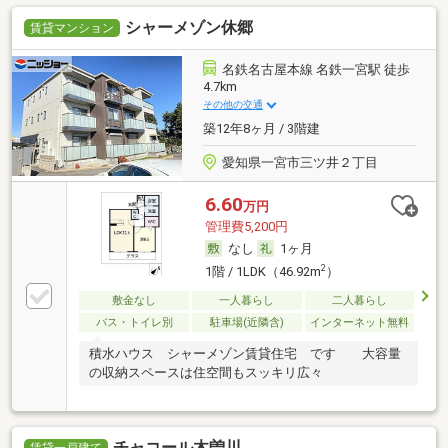
シャーメゾン休郷
賃貸マンション
名鉄名古屋本線 名鉄一宮駅 徒歩
4.7km
その他の交通
築12年8ヶ月 / 3階建
愛知県一宮市三ツ井２丁目
6.60
万円
管理費5,200円
なし
1ヶ月
2
1階 / 1LDK（46.92m
）
敷金なし
一人暮らし
二人暮らし
バス・トイレ別
駐車場(近隣含)
インターネット無料
積水ハウス シャーメゾン賃貸住宅 です 大容量
の収納スペースは住空間もスッキリ広々
チャコール木曽川