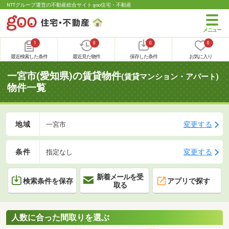
NTTグループ運営の不動産総合サイト goo住宅・不動産
1
0
0
0
最近検索した条件
最近見た物件
保存した条件
お気に入り
一宮市(愛知県)の賃貸物件
(賃貸マンション・アパート)
物件一覧
地域
変更する
一宮市
条件
変更する
指定なし
新着メールを受
検索条件を保存
アプリで探す
取る
人数に合った間取りを選ぶ