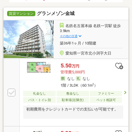
グランメゾン金城
賃貸マンション
名鉄名古屋本線 名鉄一宮駅 徒歩
3.9km
その他の交通
築36年1ヶ月 / 10階建
愛知県一宮市北小渕字大日
5.50
万円
管理費5,000円
なし
なし
2
1階 / 3LDK（60.1m
）
礼金なし
敷金なし
ファミリー
バス・トイレ別
駐車場(近隣含)
ペット相談可
初期費用をクレジットカードでの支払いが可能です。