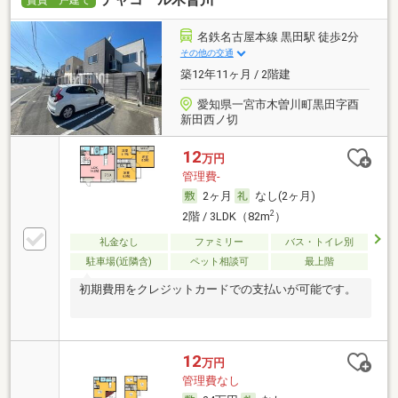
賃貸一戸建て
名鉄名古屋本線 黒田駅 徒歩2分
その他の交通
築12年11ヶ月 / 2階建
愛知県一宮市木曽川町黒田字酉
新田西ノ切
12
万円
管理費-
2ヶ月
なし(2ヶ月)
2
2階 / 3LDK（82m
）
礼金なし
ファミリー
バス・トイレ別
駐車場(近隣含)
ペット相談可
最上階
初期費用をクレジットカードでの支払いが可能です。
12
万円
管理費なし