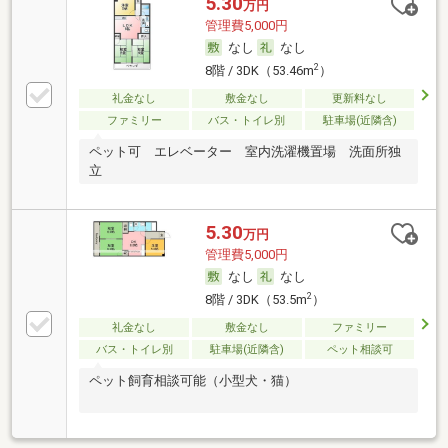
5.30
万円
管理費5,000円
なし
なし
2
8階 / 3DK（53.46m
）
礼金なし
敷金なし
更新料なし
ファミリー
バス・トイレ別
駐車場(近隣含)
ペット可 エレベーター 室内洗濯機置場 洗面所独
立
5.30
万円
管理費5,000円
なし
なし
2
8階 / 3DK（53.5m
）
礼金なし
敷金なし
ファミリー
バス・トイレ別
駐車場(近隣含)
ペット相談可
ペット飼育相談可能（小型犬・猫）