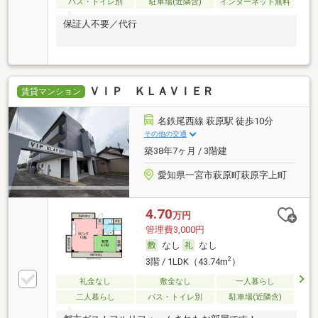
バス・トイレ別
駐車場(近隣含)
インターネット無料
保証人不要／代行
ＶＩＰ ＫＬＡＶＩＥＲ
賃貸マンション
名鉄尾西線 萩原駅 徒歩10分
その他の交通
築38年7ヶ月 / 3階建
愛知県一宮市萩原町萩原字上町
4.70
万円
管理費3,000円
なし
なし
2
3階 / 1LDK（43.74m
）
礼金なし
敷金なし
一人暮らし
二人暮らし
バス・トイレ別
駐車場(近隣含)