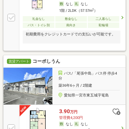
なし
なし
2
1階 / 2LDK（57.57m
）
礼金なし
敷金なし
二人暮らし
バス・トイレ別
南向き
駐輪場
初期費用をクレジットカードでの支払いが可能です。
コーポしうん
賃貸アパート
バス/「尾張中島」バス停 停歩4
分
築36年6ヶ月 / 2階建
愛知県一宮市東五城字篭島
3.90
万円
管理費4,200円
なし
なし