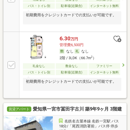
バス・トイレ別
駐車場(近隣含)
インターネット無料
初期費用をクレジットカードでの支払いが可能です。
6.30
万円
管理費6,500円
なし
なし
2
2階 / 3LDK（66.7m
）
礼金なし
敷金なし
ファミリー
バス・トイレ別
駐車場(近隣含)
インターネット無料
初期費用をクレジットカードでの支払いが可能です。
愛知県一宮市冨田字古川 築9年9ヶ月 3階建
賃貸アパート
名鉄名古屋本線 名鉄一宮駅 バス
18分/「尾西消防署前」バス停 停歩