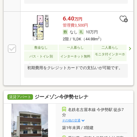
6.40
万円
管理費3,500円
なし
10万円
2
2階 / 1LDK（44.88m
）
敷金なし
一人暮らし
二人暮らし
モニタ付インターホ
バス・トイレ別
インターネット無料
ン
初期費用をクレジットカードでの支払いが可能です。
ジーメゾン今伊勢セレナ
賃貸アパート
名鉄名古屋本線 今伊勢駅 徒歩7
分
その他の交通
築1年未満 / 3階建