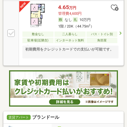
4.65
万円
管理費4,600円
なし
10万円
2
1階 / 2DK（44.75m
）
敷金なし
二人暮らし
バス・トイレ別
駐車場(近隣含)
インターネット無料
角部屋
初期費用をクレジットカードでの支払いが可能です。
ブランドール
賃貸アパート