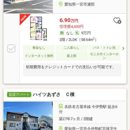
愛知県一宮市瀬部
6.90
万円
管理費4,600円
なし
9万円
2
2階 / 2LDK（58.64m
）
敷金なし
二人暮らし
バス・トイレ別
モニタ付インターホ
インターネット無料
最上階
ン
初期費用をクレジットカードでの支払いが可能です。
ハイツあずさ Ｃ棟
賃貸アパート
名鉄名古屋本線 今伊勢駅 徒歩6
分
築27年7ヶ月 / 2階建
愛知県一宮市今伊勢町宮後字午