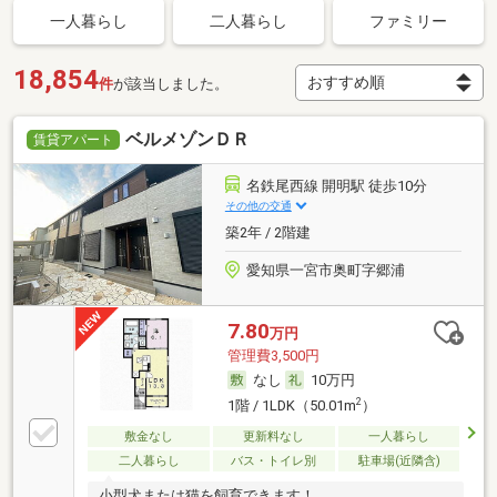
一人暮らし
二人暮らし
ファミリー
18,854
件
が該当しました。
ベルメゾンＤＲ
賃貸アパート
名鉄尾西線 開明駅 徒歩10分
その他の交通
築2年 / 2階建
愛知県一宮市奥町字郷浦
7.80
万円
管理費3,500円
なし
10万円
2
1階 / 1LDK（50.01m
）
敷金なし
更新料なし
一人暮らし
二人暮らし
バス・トイレ別
駐車場(近隣含)
小型犬または猫を飼育できます！