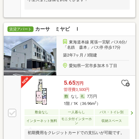
カーサ ミヤビ Ｉ
賃貸アパート
東海道本線 尾張一宮駅 バス6分/
「名鉄 森本」バス停 停歩17分
築2年7ヶ月 / 3階建
愛知県一宮市多加木５丁目
5.65
万円
管理費3,500円
なし
7万円
2
1階 / 1K（36.96m
）
敷金なし
一人暮らし
バス・トイレ別
モニタ付インターホ
インターネット無料
収納スペース
ン
初期費用をクレジットカードでの支払いが可能です。