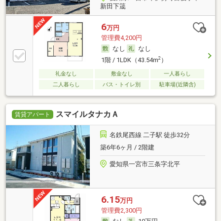
新田下筬
6
万円
管理費4,200円
なし
なし
2
1階 / 1LDK（43.54m
）
礼金なし
敷金なし
一人暮らし
二人暮らし
バス・トイレ別
駐車場(近隣含)
スマイルタナカＡ
賃貸アパート
名鉄尾西線 二子駅 徒歩32分
築6年6ヶ月 / 2階建
愛知県一宮市三条字北平
6.15
万円
管理費2,300円