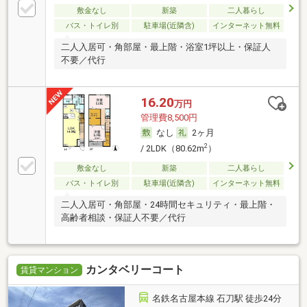
敷金なし
新築
二人暮らし
バス・トイレ別
駐車場(近隣含)
インターネット無料
二人入居可・角部屋・最上階・浴室1坪以上・保証人
不要／代行
16.20
万円
管理費8,500円
なし
2ヶ月
2
/ 2LDK（80.62m
）
敷金なし
新築
二人暮らし
バス・トイレ別
駐車場(近隣含)
インターネット無料
二人入居可・角部屋・24時間セキュリティ・最上階・
高齢者相談・保証人不要／代行
カンタベリーコート
賃貸マンション
名鉄名古屋本線 石刀駅 徒歩24分