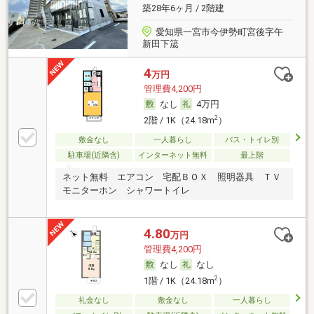
築28年6ヶ月 / 2階建
愛知県一宮市今伊勢町宮後字午
新田下筬
4
万円
管理費4,200円
なし
4万円
2
2階 / 1K（24.18m
）
敷金なし
一人暮らし
バス・トイレ別
駐車場(近隣含)
インターネット無料
最上階
ネット無料 エアコン 宅配ＢＯＸ 照明器具 ＴＶ
モニターホン シャワートイレ
4.80
万円
管理費4,200円
なし
なし
2
1階 / 1K（24.18m
）
礼金なし
敷金なし
一人暮らし