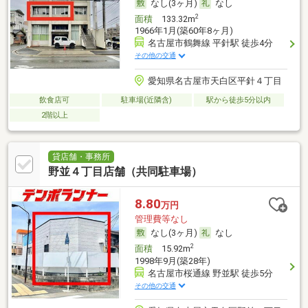
なし(3ヶ月)
なし
2
面積
133.32m
1966年1月(築60年8ヶ月)
名古屋市鶴舞線 平針駅 徒歩4分
その他の交通
愛知県名古屋市天白区平針４丁目
飲食店可
駐車場(近隣含)
駅から徒歩5分以内
2階以上
貸店舗・事務所
野並４丁目店舗（共同駐車場）
8.80
万円
管理費等なし
なし(3ヶ月)
なし
2
面積
15.92m
1998年9月(築28年)
名古屋市桜通線 野並駅 徒歩5分
その他の交通