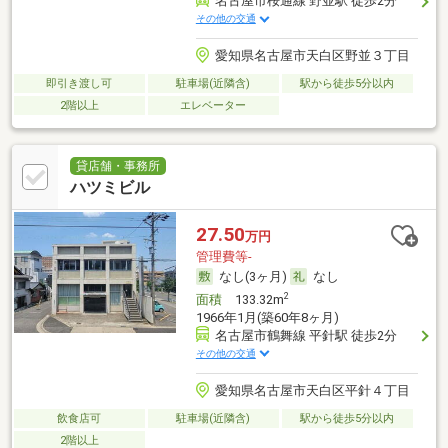
名古屋市桜通線 野並駅 徒歩2分
その他の交通
愛知県名古屋市天白区野並３丁目
即引き渡し可
駐車場(近隣含)
駅から徒歩5分以内
2階以上
エレベーター
貸店舗・事務所
ハツミビル
27.50
万円
管理費等-
なし(3ヶ月)
なし
2
面積
133.32m
1966年1月(築60年8ヶ月)
名古屋市鶴舞線 平針駅 徒歩2分
その他の交通
愛知県名古屋市天白区平針４丁目
飲食店可
駐車場(近隣含)
駅から徒歩5分以内
2階以上