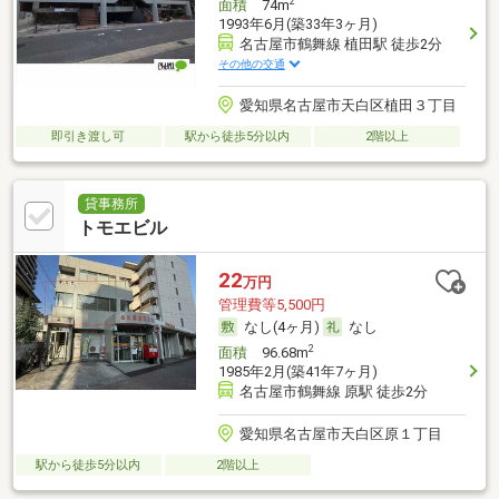
2
面積
74m
1993年6月(築33年3ヶ月)
名古屋市鶴舞線 植田駅 徒歩2分
その他の交通
愛知県名古屋市天白区植田３丁目
即引き渡し可
駅から徒歩5分以内
2階以上
貸事務所
トモエビル
22
万円
管理費等5,500円
なし(4ヶ月)
なし
2
面積
96.68m
1985年2月(築41年7ヶ月)
名古屋市鶴舞線 原駅 徒歩2分
愛知県名古屋市天白区原１丁目
駅から徒歩5分以内
2階以上