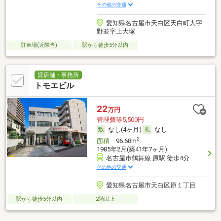
その他の交通
愛知県名古屋市天白区天白町大字
野並字上大塚
駐車場(近隣含)
駅から徒歩5分以内
貸店舗・事務所
トモエビル
22
万円
管理費等5,500円
なし(4ヶ月)
なし
2
面積
96.68m
1985年2月(築41年7ヶ月)
名古屋市鶴舞線 原駅 徒歩4分
その他の交通
愛知県名古屋市天白区原１丁目
駅から徒歩5分以内
2階以上