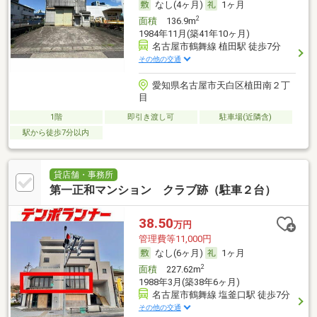
なし(4ヶ月)
1ヶ月
2
面積
136.9m
1984年11月(築41年10ヶ月)
名古屋市鶴舞線 植田駅 徒歩7分
その他の交通
愛知県名古屋市天白区植田南２丁
目
1階
即引き渡し可
駐車場(近隣含)
駅から徒歩7分以内
貸店舗・事務所
第一正和マンション クラブ跡（駐車２台）
38.50
万円
管理費等11,000円
なし(6ヶ月)
1ヶ月
2
面積
227.62m
1988年3月(築38年6ヶ月)
名古屋市鶴舞線 塩釜口駅 徒歩7分
その他の交通