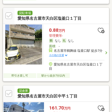
貸駐車場
愛知県名古屋市天白区塩釜口１丁目
0.88
万円
管理費等-
なし
なし
面積
-
名古屋市鶴舞線 塩釜口駅 徒歩7分
その他の交通
愛知県名古屋市天白区塩釜口１丁
目
即引き渡し可
駅から徒歩7分以内
貸倉庫
愛知県名古屋市天白区中平１丁目
161.70
万円