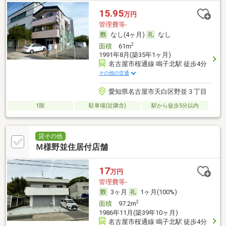
15.95
万円
管理費等-
なし(4ヶ月)
なし
2
面積
61m
1991年8月(築35年1ヶ月)
名古屋市桜通線 鳴子北駅 徒歩4分
その他の交通
愛知県名古屋市天白区野並３丁目
1階
駐車場(近隣含)
駅から徒歩5分以内
貸その他
Ｍ様野並住居付店舗
17
万円
管理費等-
3ヶ月
1ヶ月(100%)
2
面積
97.2m
1986年11月(築39年10ヶ月)
名古屋市桜通線 鳴子北駅 徒歩4分