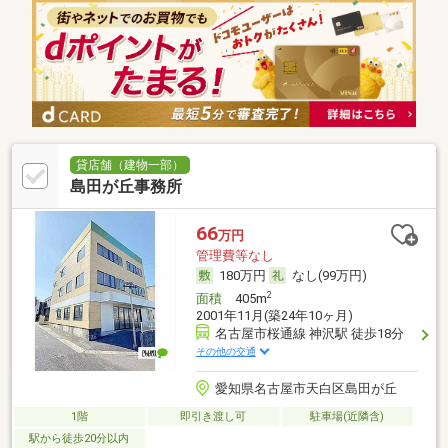
貸店舗（建物一部）
島田が丘事務所
66
万円
管理費等なし
180万円
なし(99万円)
2
面積
405m
2001年11月(築24年10ヶ月)
名古屋市桜通線 神沢駅 徒歩18分
その他の交通
愛知県名古屋市天白区島田が丘
1階
即引き渡し可
駐車場(近隣含)
駅から徒歩20分以内