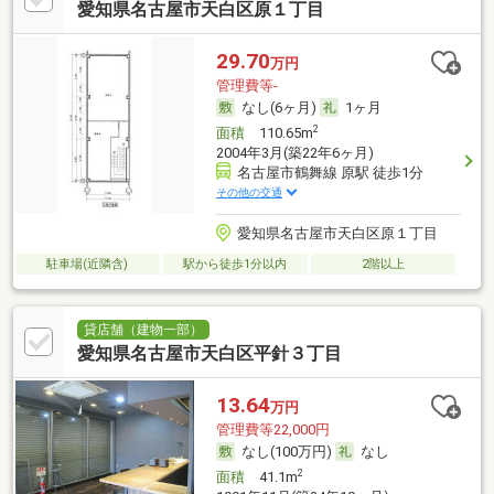
愛知県名古屋市天白区原１丁目
29.70
万円
管理費等-
なし(6ヶ月)
1ヶ月
2
面積
110.65m
2004年3月(築22年6ヶ月)
名古屋市鶴舞線 原駅 徒歩1分
その他の交通
愛知県名古屋市天白区原１丁目
駐車場(近隣含)
駅から徒歩1分以内
2階以上
貸店舗（建物一部）
愛知県名古屋市天白区平針３丁目
13.64
万円
管理費等22,000円
なし(100万円)
なし
2
面積
41.1m