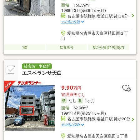
2
面積
156.59m
1988年3月(築38年6ヶ月)
名古屋市鶴舞線 塩釜口駅 徒歩8分
その他の交通
愛知県名古屋市天白区植田西３丁
目
1階
飲食店可
駅から徒歩10分以内
貸店舗・事務所
エスペランサ天白
9.90
万円
管理費等なし
なし
1ヶ月
2
面積
62.96m
1991年4月(築35年5ヶ月)
名古屋市鶴舞線 塩釜口駅 徒歩20分
その他の交通
愛知県名古屋市天白区島田２丁目