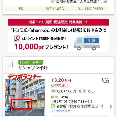
愛知県名古屋市天白区野並４丁目
1階
駐車場(近隣含)
駅から徒歩5分以内
貸店舗・事務所
サンメゾン平針
13.20
万円
管理費等なし
なし(79.20万円)
なし
2
面積
42m
1986年10月(築39年11ヶ月)
名古屋市鶴舞線 平針駅 徒歩5分
その他の交通