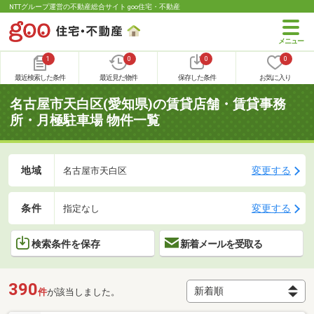
NTTグループ運営の不動産総合サイト goo住宅・不動産
1
0
0
0
最近検索した条件
最近見た物件
保存した条件
お気に入り
名古屋市天白区(愛知県)の賃貸店舗・賃貸事務
所・月極駐車場 物件一覧
地域
変更する
名古屋市天白区
条件
変更する
指定なし
検索条件を保存
新着メールを受取る
390
件
が該当しました。