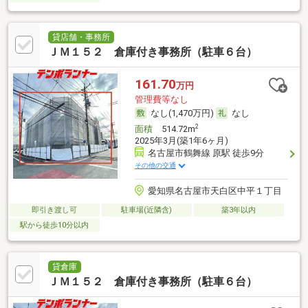
貸店舗・事務所
ＪＭ１５２ 倉庫付き事務所（駐車６台）
161.70
万円
管理費等なし
なし(1,470万円)
なし
2
面積
514.72m
2025年3月(築1年6ヶ月)
名古屋市鶴舞線 原駅 徒歩9分
その他の交通
愛知県名古屋市天白区中平１丁目
即引き渡し可
駐車場(近隣含)
築3年以内
駅から徒歩10分以内
貸倉庫
ＪＭ１５２ 倉庫付き事務所（駐車６台）