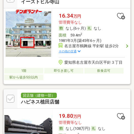
イーストヒル寺山
16.34
万円
管理費等なし
なし(6ヶ月)
なし
2
面積
59.4m
1981年3月(築45年6ヶ月)
名古屋市鶴舞線 平針駅 徒歩2分
その他の交通
愛知県名古屋市天白区平針３丁目
1階
即引き渡し可
飲食店可
駅から徒歩5分以内
貸店舗（建物一部）
ハピネス植田店舗
19.80
万円
管理費等なし
なし(108万円)
なし