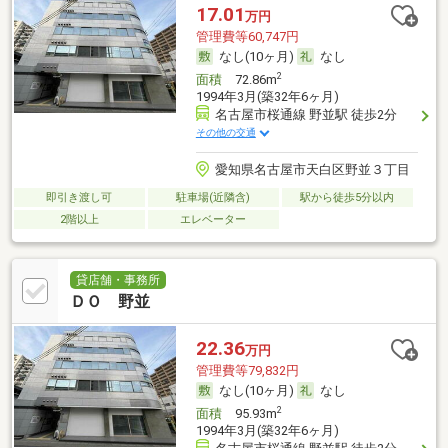
17.01
万円
管理費等60,747円
なし(10ヶ月)
なし
2
面積
72.86m
1994年3月(築32年6ヶ月)
名古屋市桜通線 野並駅 徒歩2分
その他の交通
愛知県名古屋市天白区野並３丁目
即引き渡し可
駐車場(近隣含)
駅から徒歩5分以内
2階以上
エレベーター
貸店舗・事務所
ＤＯ 野並
22.36
万円
管理費等79,832円
なし(10ヶ月)
なし
2
面積
95.93m
1994年3月(築32年6ヶ月)