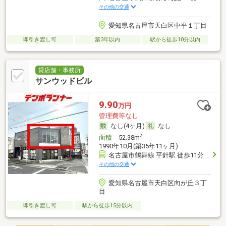
その他の交通
愛知県名古屋市天白区中平１丁目
即引き渡し可
築3年以内
駅から徒歩10分以内
貸店舗・事務所
サンウッドビル
9.90
万円
管理費等なし
なし(4ヶ月)
なし
2
面積
52.38m
1990年10月(築35年11ヶ月)
名古屋市鶴舞線 平針駅 徒歩11分
その他の交通
愛知県名古屋市天白区向が丘３丁
目
即引き渡し可
駅から徒歩15分以内