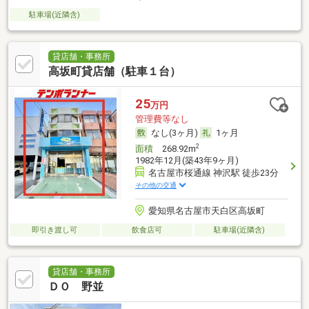
駐車場(近隣含)
貸店舗・事務所
高坂町貸店舗（駐車１台）
25
万円
管理費等なし
なし(3ヶ月)
1ヶ月
2
面積
268.92m
1982年12月(築43年9ヶ月)
名古屋市桜通線 神沢駅 徒歩23分
その他の交通
愛知県名古屋市天白区高坂町
即引き渡し可
飲食店可
駐車場(近隣含)
貸店舗・事務所
ＤＯ 野並