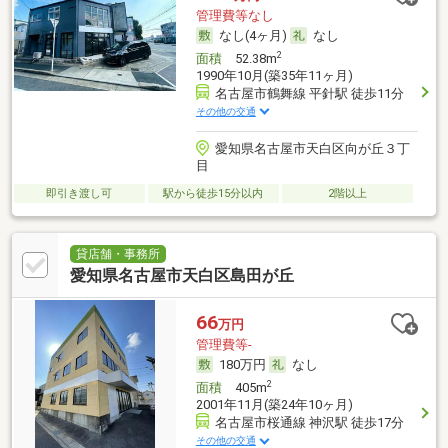
管理費等なし
なし(4ヶ月)
なし
2
面積
52.38m
1990年10月(築35年11ヶ月)
名古屋市鶴舞線 平針駅 徒歩11分
その他の交通
愛知県名古屋市天白区向が丘３丁
目
即引き渡し可
駅から徒歩15分以内
2階以上
貸店舗・事務所
愛知県名古屋市天白区島田が丘
66
万円
管理費等-
180万円
なし
2
面積
405m
2001年11月(築24年10ヶ月)
名古屋市桜通線 神沢駅 徒歩17分
その他の交通