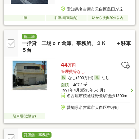
愛知県名古屋市天白区島田が丘
1階
駐車場(近隣含)
駅から徒歩20分以内
貸工場
一括貸 工場ｏｒ倉庫、事務所、２Ｋ ＋駐車
５台
44
万円
管理費等なし
なし(200万円)
なし
2
面積
407.3m
1991年4月(築35年5ヶ月)
名古屋市桜通線野並駅徒歩1300m
愛知県名古屋市天白区中坪町
駐車場(近隣含)
貸店舗・事務所