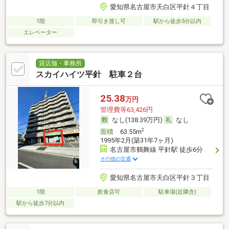
愛知県名古屋市天白区平針４丁目
1階
即引き渡し可
駅から徒歩5分以内
エレベーター
貸店舗・事務所
スカイハイツ平針 駐車２台
25.38
万円
管理費等63,426円
なし(138.39万円)
なし
2
面積
63.55m
1995年2月(築31年7ヶ月)
名古屋市鶴舞線 平針駅 徒歩6分
その他の交通
愛知県名古屋市天白区平針３丁目
1階
飲食店可
駐車場(近隣含)
駅から徒歩7分以内