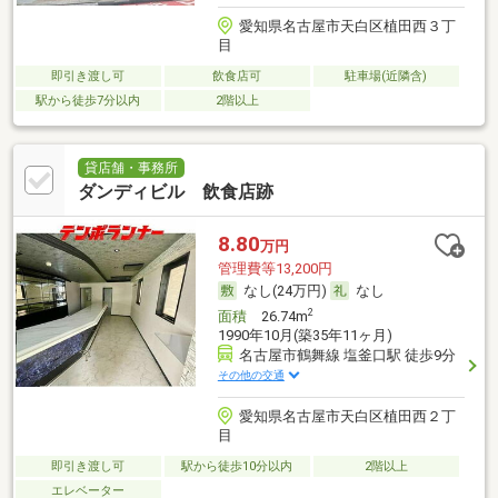
愛知県名古屋市天白区植田西３丁
目
即引き渡し可
飲食店可
駐車場(近隣含)
駅から徒歩7分以内
2階以上
貸店舗・事務所
ダンディビル 飲食店跡
8.80
万円
管理費等13,200円
なし(24万円)
なし
2
面積
26.74m
1990年10月(築35年11ヶ月)
名古屋市鶴舞線 塩釜口駅 徒歩9分
その他の交通
愛知県名古屋市天白区植田西２丁
目
即引き渡し可
駅から徒歩10分以内
2階以上
エレベーター