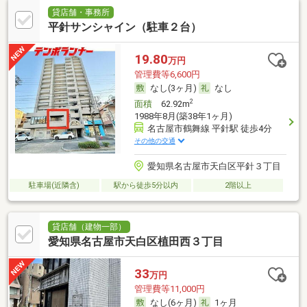
貸店舗・事務所
平針サンシャイン（駐車２台）
19.80
万円
管理費等6,600円
なし(3ヶ月)
なし
2
面積
62.92m
1988年8月(築38年1ヶ月)
名古屋市鶴舞線 平針駅 徒歩4分
その他の交通
愛知県名古屋市天白区平針３丁目
駐車場(近隣含)
駅から徒歩5分以内
2階以上
貸店舗（建物一部）
愛知県名古屋市天白区植田西３丁目
33
万円
管理費等11,000円
なし(6ヶ月)
1ヶ月