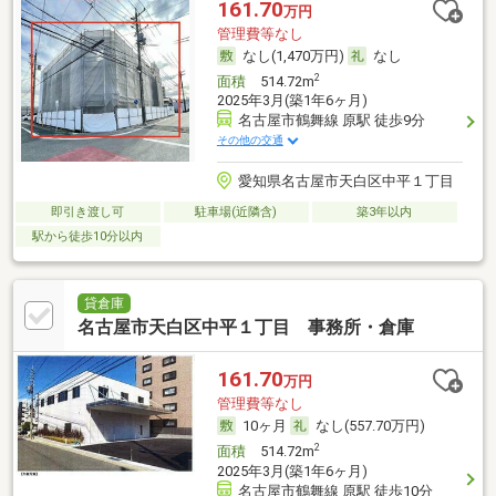
161.70
万円
管理費等なし
なし(1,470万円)
なし
2
面積
514.72m
2025年3月(築1年6ヶ月)
名古屋市鶴舞線 原駅 徒歩9分
その他の交通
愛知県名古屋市天白区中平１丁目
即引き渡し可
駐車場(近隣含)
築3年以内
駅から徒歩10分以内
貸倉庫
名古屋市天白区中平１丁目 事務所・倉庫
161.70
万円
管理費等なし
10ヶ月
なし(557.70万円)
2
面積
514.72m
2025年3月(築1年6ヶ月)
名古屋市鶴舞線 原駅 徒歩10分