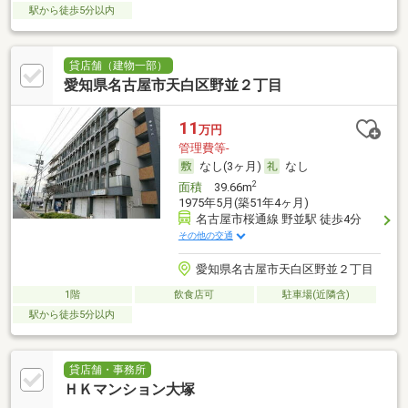
駅から徒歩5分以内
貸店舗（建物一部）
愛知県名古屋市天白区野並２丁目
11
万円
管理費等-
なし(3ヶ月)
なし
2
面積
39.66m
1975年5月(築51年4ヶ月)
名古屋市桜通線 野並駅 徒歩4分
その他の交通
愛知県名古屋市天白区野並２丁目
1階
飲食店可
駐車場(近隣含)
駅から徒歩5分以内
貸店舗・事務所
ＨＫマンション大塚