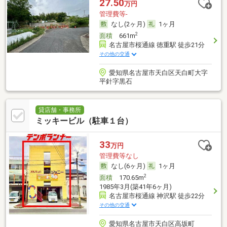
27.50
万円
管理費等-
なし(2ヶ月)
1ヶ月
2
面積
661m
名古屋市桜通線 徳重駅 徒歩21分
その他の交通
愛知県名古屋市天白区天白町大字
平針字黒石
貸店舗・事務所
ミッキービル（駐車１台）
33
万円
管理費等なし
なし(6ヶ月)
1ヶ月
2
面積
170.65m
1985年3月(築41年6ヶ月)
名古屋市桜通線 神沢駅 徒歩22分
その他の交通
愛知県名古屋市天白区高坂町