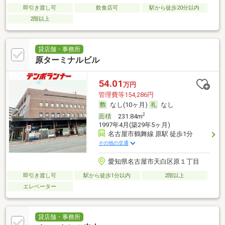
即引き渡し可
飲食店可
駅から徒歩20分以内
2階以上
貸店舗・事務所
原ターミナルビル
54.01
万円
管理費等154,286円
なし(10ヶ月)
なし
2
面積
231.84m
1997年4月(築29年5ヶ月)
名古屋市鶴舞線 原駅 徒歩1分
その他の交通
愛知県名古屋市天白区原１丁目
即引き渡し可
駅から徒歩1分以内
2階以上
エレベーター
貸店舗・事務所