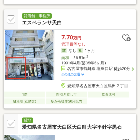
貸店舗・事務所
エスペランサ天白
7.70
万円
管理費等なし
なし
1ヶ月
2
面積
36.81m
1991年4月(築35年5ヶ月)
名古屋市鶴舞線 塩釜口駅 徒歩20分
その他の交通
愛知県名古屋市天白区島田２丁目
1階
即引き渡し可
飲食店可
駐車場(近隣含)
駅から徒歩20分以内
貸地
愛知県名古屋市天白区天白町大字平針字黒石