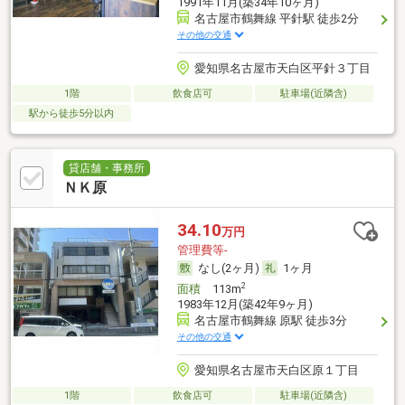
1991年11月(築34年10ヶ月)
名古屋市鶴舞線 平針駅 徒歩2分
その他の交通
愛知県名古屋市天白区平針３丁目
1階
飲食店可
駐車場(近隣含)
駅から徒歩5分以内
貸店舗・事務所
ＮＫ原
34.10
万円
管理費等-
なし(2ヶ月)
1ヶ月
2
面積
113m
1983年12月(築42年9ヶ月)
名古屋市鶴舞線 原駅 徒歩3分
その他の交通
愛知県名古屋市天白区原１丁目
1階
飲食店可
駐車場(近隣含)