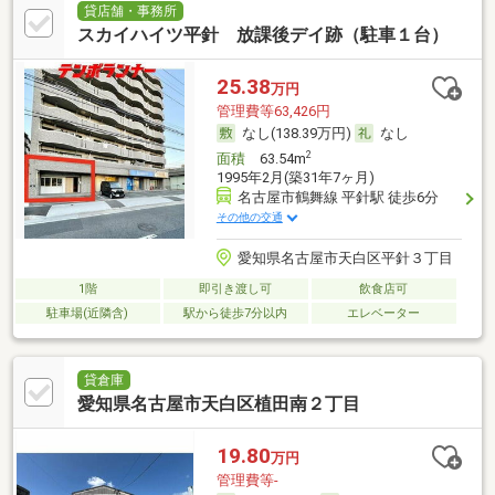
貸店舗・事務所
スカイハイツ平針 放課後デイ跡（駐車１台）
25.38
万円
管理費等63,426円
なし(138.39万円)
なし
2
面積
63.54m
1995年2月(築31年7ヶ月)
名古屋市鶴舞線 平針駅 徒歩6分
その他の交通
愛知県名古屋市天白区平針３丁目
1階
即引き渡し可
飲食店可
駐車場(近隣含)
駅から徒歩7分以内
エレベーター
貸倉庫
愛知県名古屋市天白区植田南２丁目
19.80
万円
管理費等-