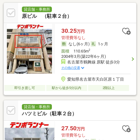
貸店舗・事務所
原ビル （駐車２台）
30.25
万円
管理費等なし
なし(6ヶ月)
1ヶ月
2
面積
110.65m
2004年3月(築22年6ヶ月)
名古屋市鶴舞線 原駅 徒歩3分
その他の交通
愛知県名古屋市天白区原１丁目
即引き渡し可
駅から徒歩5分以内
2階以上
貸店舗・事務所
ハツミビル（駐車２台）
27.50
万円
管理費等なし