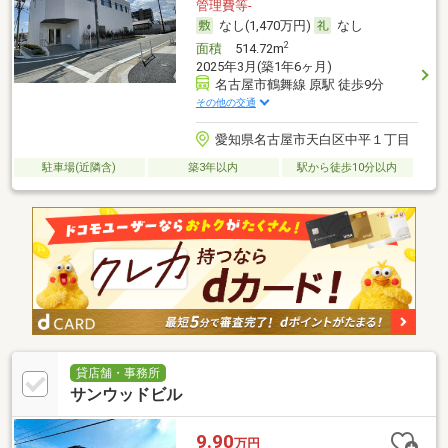
管理費等-
なし(1,470万円)
なし
2
面積
514.72m
2025年3月(築1年6ヶ月)
名古屋市鶴舞線 原駅 徒歩9分
その他の交通
愛知県名古屋市天白区中平１丁目
駐車場(近隣含)
築3年以内
駅から徒歩10分以内
貸店舗・事務所
サンウッドビル
9.90
万円