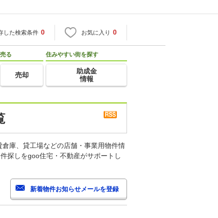
0
0
存した検索条件
お気に入り
売る
住みやすい街を探す
助成金
売却
情報
覧
貸倉庫、貸工場などの店舗・事業用物件情
件探しをgoo住宅・不動産がサポートし