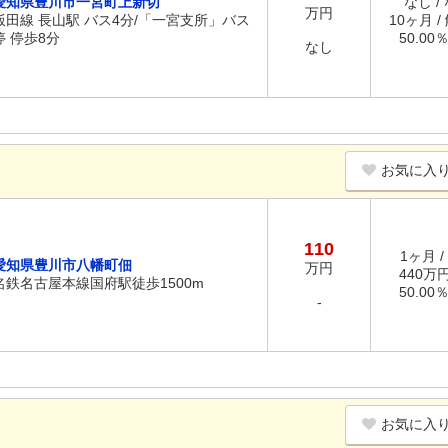
愛知県豊川市一宮町上新切
なし /
万円
飯田線 長山駅 バス4分/「一宮支所」バス
10ヶ月 /
停 停歩8分
50.00
なし
お気に入
110
1ヶ月 /
愛知県豊川市八幡町佃
万円
440万円
名鉄名古屋本線国府駅徒歩1500m
50.00
-
お気に入