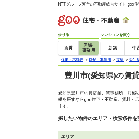
NTTグループ運営の不動産総合サイト goo
借りる
マンションを買う
店舗･
賃貸
新築
中
事業用
住宅・不動産
>
店舗・事業用
>
東海
>
愛知
豊川市(愛知県)の賃
愛知県豊川市の貸店舗、貸事務所、月極
報を探すならgoo住宅・不動産。賃料・
ます。
探したい物件のエリア・検索条件を
エリア