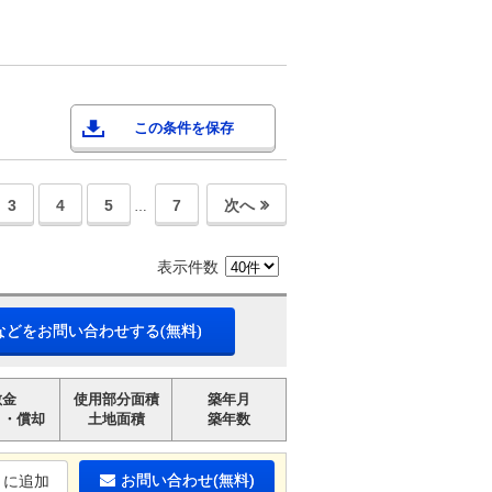
この条件を保存
3
4
5
7
次へ
…
表示件数
などをお問い合わせする(無料)
敷金
使用部分面積
築年月
引・償却
土地面積
築年数
お問い合わせ(無料)
りに追加