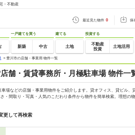
住宅・不動産
0
最近見た物件
保
一戸建てを買う
建てる
投資する
不動産
古
新築
中古
土地
土地活用
投資
県
>
豊川市の店舗・事業用 物件一覧
貸店舗・賃貸事務所・月極駐車場 物件一
駐車場などの店舗・事業用物件をご紹介します。貸オフィス、貸ビル、
広さ・間取り・写真・人気のこだわり条件から物件を簡単検索。理想の物
変更して再検索