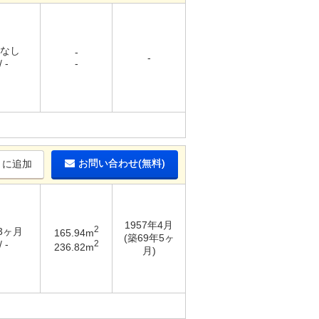
 なし
-
-
 -
-
お問い合わせ(無料)
りに追加
1957年4月
2
 3ヶ月
165.94m
(築69年5ヶ
2
 -
236.82m
月)