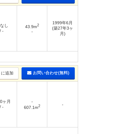
1999年6月
 なし
2
43.9m
(築27年3ヶ
 -
-
月)
お問い合わせ(無料)
りに追加
10ヶ月
-
-
2
 -
607.1m