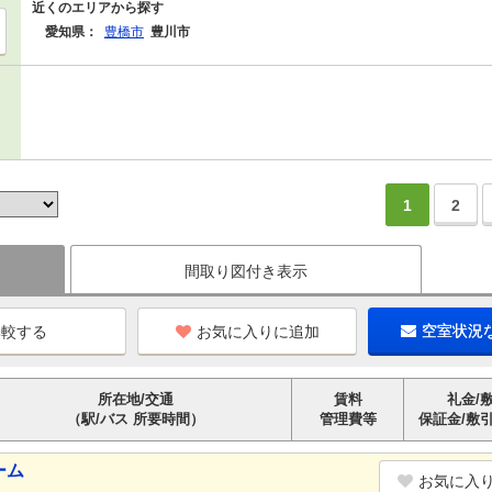
近くのエリアから探す
愛知県：
豊橋市
豊川市
1
2
間取り図付き表示
お気に入りに追加
空室状況
所在地/交通
賃料
礼金/
（駅/バス 所要時間）
管理費等
保証金/敷
ーム
お気に入