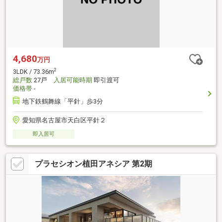
4,680
万円
2
3LDK / 73.36m
総戸数
27戸
入居可能時期
即引渡可
価格帯
-
地下鉄鶴舞線「平針」歩3分
愛知県名古屋市天白区平針２
即入居可
プラセシオン植田アネシア 第2期