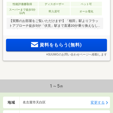
性能評価書取得
ディスポーザー
ペット可
スーパーまで徒歩5分
即入居可
オール電化
以内
【実際のお部屋をご覧いただけます!】「植田」駅よりフラッ
トアプローチ徒歩5分!「伏見」駅まで直通20分!乗り換えなし
の快適アクセス。南東角地・2面接道の開放感。スーパー徒歩
2分(注)!暮らしの「欲しい」が徒歩5分圏内に大集合。柱を外
に出すアウトフレーム工法で家具が美しく収まる住まい。全
資料をもらう(無料)
邸マルチクロゼット完備。
※SUUMOのお問い合わせページへ移動します
1～5
件
地域
変更する
名古屋市天白区