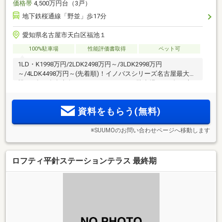
価格帯
4,500万円台（3戸）
地下鉄桜通線「野並」歩17分
愛知県名古屋市天白区福池１
100%駐車場
性能評価書取得
ペット可
1LD・K1998万円/2LDK2498万円～/3LDK2998万円
～/4LDK4498万円～(先着順)！イノバスシリーズ名古屋最大規
模201邸！全邸南向き、1LD・K～4LDK、駐車場100％超。専
用シャトルバスが平日朝夕に「新瑞橋」駅まで送迎予定。専
用ガレージや専用バイク置場付き住戸を用意。低炭素建築物
資料をもらう(無料)
認定×ZEH Oriented。来場予約受付中！
※SUUMOのお問い合わせページへ移動します
ロフティ平針ステーションテラス 最終期