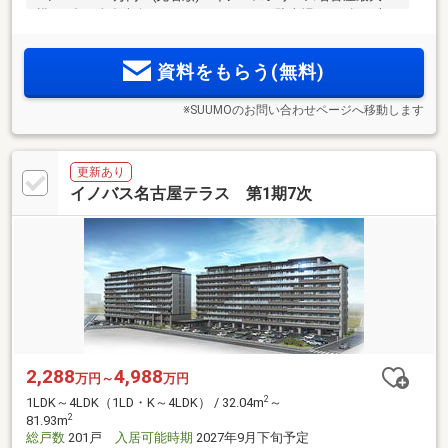
模201邸！全邸南向き、1LD・K～4LDK、駐車場100％超。専
用シャトルバスが平日朝夕に「新瑞橋」駅まで送迎予定。専
用ガレージや専用バイク置場付き住戸を用意。低炭素建築物
資料をもらう(無料)
認定×ZEH Oriented。来場予約受付中！
※SUUMOのお問い合わせページへ移動します
更新あり
イノバス名古屋テラス 第1期7次
2,288
4,988
万円～
万円
2
1LDK～4LDK（1LD・K～4LDK） / 32.04m
～
2
81.93m
総戸数
201戸
入居可能時期
2027年9月下旬予定