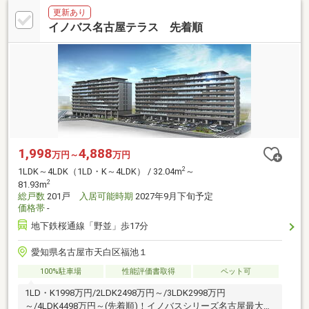
更新あり
イノバス名古屋テラス 先着順
1,998
4,888
万円～
万円
2
1LDK～4LDK（1LD・K～4LDK） / 32.04m
～
2
81.93m
総戸数
201戸
入居可能時期
2027年9月下旬予定
価格帯
-
地下鉄桜通線「野並」歩17分
愛知県名古屋市天白区福池１
100%駐車場
性能評価書取得
ペット可
1LD・K1998万円/2LDK2498万円～/3LDK2998万円
～/4LDK4498万円～(先着順)！イノバスシリーズ名古屋最大規