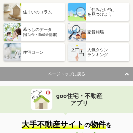
「住みたい街」
住まいのコラム
を見つけよう
暮らしのデータ
家賃相場
(補助金・助成金情報)
人気タウン
住宅ローン
ランキング
ページトップに戻る
goo住宅・不動産
アプリ
大手不動産サイト
物件
の
を