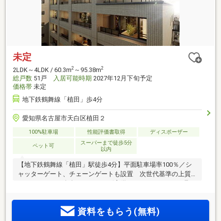
未定
2
2
2LDK～4LDK / 60.3m
～95.38m
総戸数
51戸
入居可能時期
2027年12月下旬予定
価格帯
未定
地下鉄鶴舞線「植田」歩4分
愛知県名古屋市天白区植田２
100%駐車場
性能評価書取得
ディスポーザー
スーパーまで徒歩5分
ペット可
以内
【地下鉄鶴舞線「植田」駅徒歩4分】平面駐車場率100％／シ
ャッターゲート、チェーンゲートも設置 次世代基準の上質
なレジデンス 全邸ディスポーザ完備、ZEH-M Orientedも取
得予定(申請中) 11タイプの多様なプランバリエーション ＜
プラセシオン植田アネシア＞誕生
資料をもらう(無料)