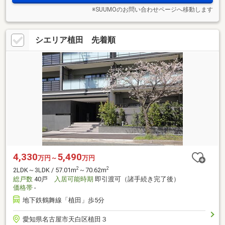
※SUUMOのお問い合わせページへ移動します
シエリア植田 先着順
4,330
5,490
万円～
万円
2
2
2LDK～3LDK / 57.01m
～70.62m
総戸数
40戸
入居可能時期
即引渡可（諸手続き完了後）
価格帯
-
地下鉄鶴舞線「植田」歩5分
愛知県名古屋市天白区植田３