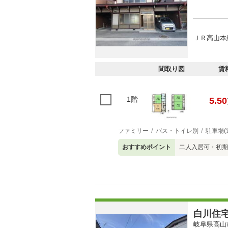
ＪＲ高山本線
間取り図
賃
1階
5.50
ファミリー
バス・トイレ別
駐車場(
おすすめポイント
二人入居可・初期
白川住
岐阜県高山