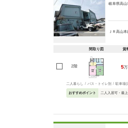
岐阜県高山
ＪＲ高山本
間取り図
賃
2階
5
万
二人暮らし
バス・トイレ別
駐車場(
おすすめポイント
二人入居可・最上