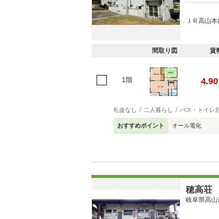
ＪＲ高山本線
間取り図
賃
1階
4.90
礼金なし
二人暮らし
バス・トイレ
おすすめポイント
オール電化
穂高荘
岐阜県高山