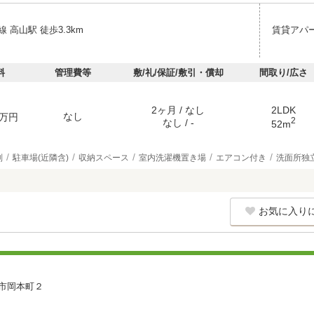
 高山駅 徒歩3.3km
賃貸アパ
料
管理費等
敷/礼/保証/敷引・償却
間取り/広さ
2ヶ月 / なし
2LDK
なし
万円
2
なし / -
52m
別
駐車場(近隣含)
収納スペース
室内洗濯機置き場
エアコン付き
洗面所独
お気に入り
市岡本町２