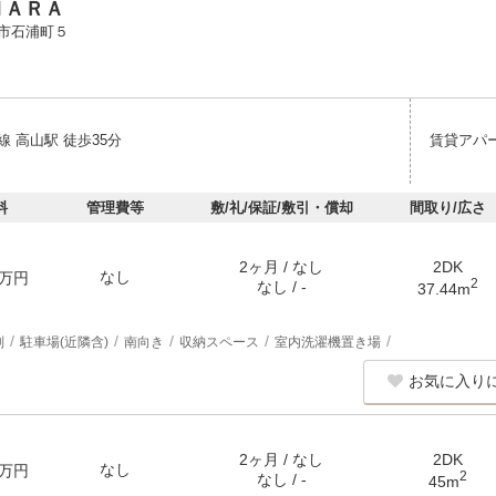
ＮＡＲＡ
市石浦町５
 高山駅 徒歩35分
賃貸アパ
料
管理費等
敷/礼/保証/敷引・償却
間取り/広さ
2ヶ月 / なし
2DK
なし
万円
2
なし / -
37.44m
別
駐車場(近隣含)
南向き
収納スペース
室内洗濯機置き場
お気に入り
2ヶ月 / なし
2DK
なし
万円
2
なし / -
45m