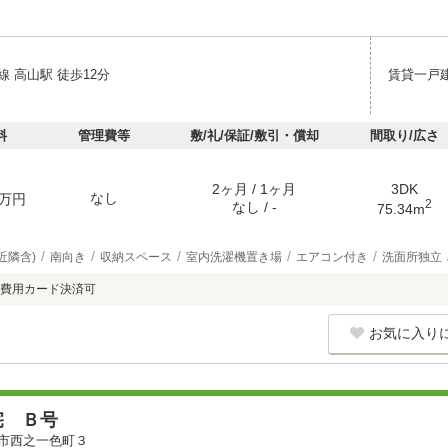
 高山駅 徒歩12分
賃貸一戸
料
管理費等
敷/礼/保証/敷引・償却
間取り/広さ
2ヶ月 / 1ヶ月
3DK
なし
万円
2
なし / -
75.34m
近隣含)
南向き
収納スペース
室内洗濯機置き場
エアコン付き
洗面所独立
費用カード決済可
お気に入り
宅 Ｂ号
市西之一色町３