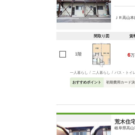
ＪＲ高山本
間取り図
賃
1階
6
万
一人暮らし
二人暮らし
バス・トイ
おすすめポイント
初期費用カード決
荒木住
岐阜県高山