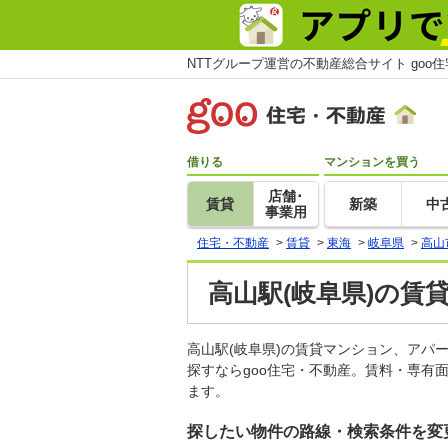
NTTグループ運営の不動産総合サイト goo
借りる
マンションを買う
店舗･
賃貸
新築
中
事業用
住宅・不動産
>
賃貸
>
東海
>
岐阜県
>
高山
高山駅(岐阜県)の賃
高山駅(岐阜県)の賃貸マンション、ア
探すならgoo住宅・不動産。賃料・専有
ます。
探したい物件の路線・検索条件を変