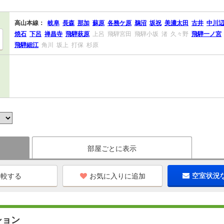
高山本線：
岐阜
長森
那加
蘇原
各務ケ原
鵜沼
坂祝
美濃太田
古井
中川
焼石
下呂
禅昌寺
飛騨萩原
上呂
飛騨宮田
飛騨小坂
渚
久々野
飛騨一ノ宮
飛騨細江
角川
坂上
打保
杉原
部屋ごとに表示
お気に入りに追加
空室状況
ション