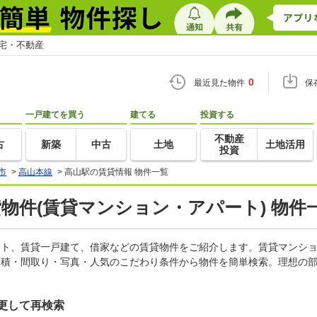
住宅・不動産
0
最近見た物件
保
一戸建てを買う
建てる
投資する
不動産
古
新築
中古
土地
土地活用
投資
市
>
高山本線
>
高山駅の賃貸情報 物件一覧
貸物件(賃貸マンション・アパート) 物件
パート、賃貸一戸建て、借家などの賃貸物件をご紹介します。賃貸マンシ
面積・間取り・写真・人気のこだわり条件から物件を簡単検索。理想の部
更して再検索