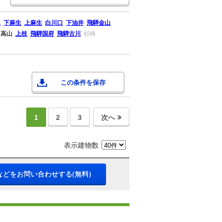
辺
下麻生
上麻生
白川口
下油井
飛騨金山
高山
上枝
飛騨国府
飛騨古川
杉崎
この条件を保存
1
2
3
次へ
表示建物数
などをお問い合わせする(無料)