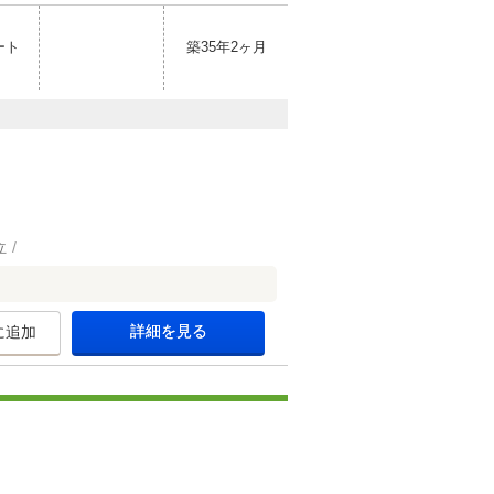
ート
築35年2ヶ月
立
詳細を見る
に追加