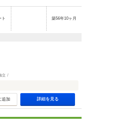
ート
築56年10ヶ月
独立
詳細を見る
に追加