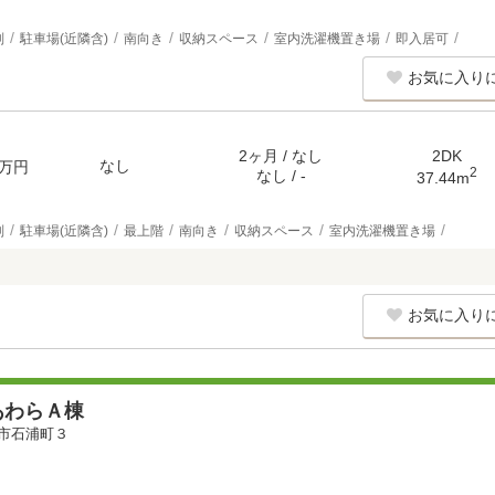
別
駐車場(近隣含)
南向き
収納スペース
室内洗濯機置き場
即入居可
お気に入り
2ヶ月 / なし
2DK
なし
万円
2
なし / -
37.44m
別
駐車場(近隣含)
最上階
南向き
収納スペース
室内洗濯機置き場
お気に入り
あわらＡ棟
市石浦町３