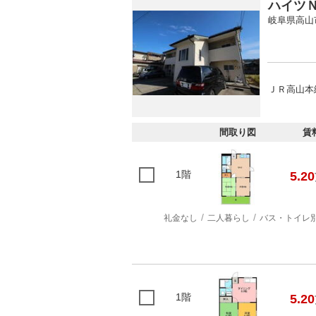
ハイツ
岐阜県高山
ＪＲ高山本線
間取り図
賃
1階
5.20
礼金なし
二人暮らし
バス・トイレ
1階
5.20