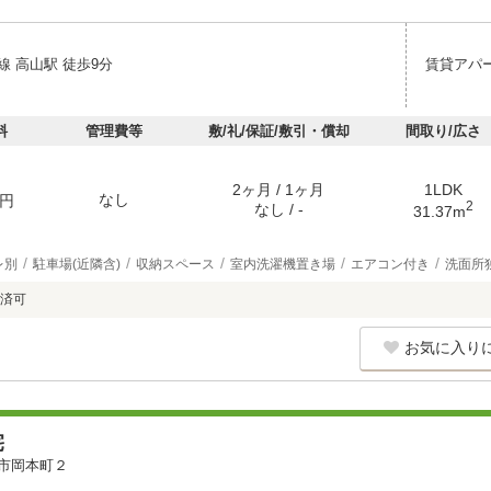
線 高山駅 徒歩9分
賃貸アパ
料
管理費等
敷/礼/保証/敷引・償却
間取り/広さ
2ヶ月 / 1ヶ月
1LDK
なし
円
2
なし / -
31.37m
レ別
駐車場(近隣含)
収納スペース
室内洗濯機置き場
エアコン付き
洗面所
済可
お気に入り
宅
市岡本町２