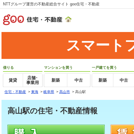
NTTグループ運営の不動産総合サイト goo住宅・不動産
スマート
借りる
マンションを買う
一戸建てを買う
店舗･
賃貸
新築
中古
新築
中古
事業用
住宅・不動産
>
東海
>
岐阜県
>
高山市
>
高山駅
高山駅の住宅・不動産情報