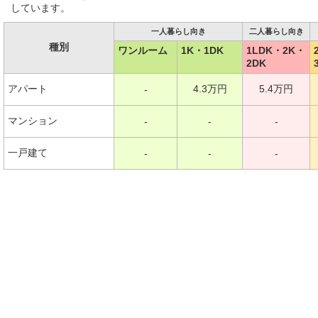
しています。
一人暮らし向き
二人暮らし向き
種別
ワンルーム
1K・1DK
1LDK・2K・
2DK
アパート
4.3万円
5.4万円
-
マンション
-
-
-
一戸建て
-
-
-