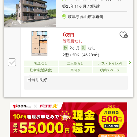
築25年11ヶ月 / 3階建
岐阜県高山市本母町
6
万円
管理費なし
2ヶ月
なし
2
2階 / 2DK（46.28m
）
礼金なし
二人暮らし
バス・トイレ別
駐車場(近隣含)
南向き
収納スペース
日当り良好