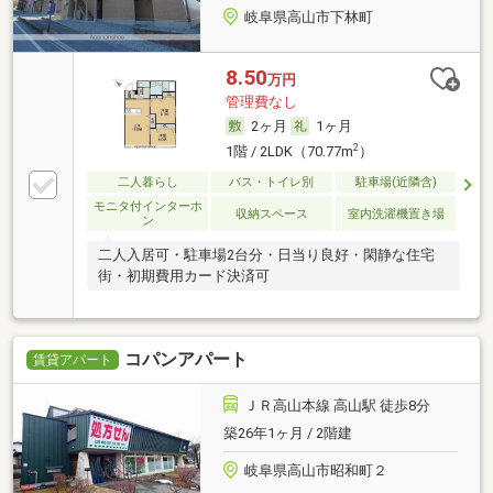
岐阜県高山市下林町
8.50
万円
管理費なし
2ヶ月
1ヶ月
2
1階 / 2LDK（70.77m
）
二人暮らし
バス・トイレ別
駐車場(近隣含)
モニタ付インターホ
収納スペース
室内洗濯機置き場
ン
二人入居可・駐車場2台分・日当り良好・閑静な住宅
街・初期費用カード決済可
コパンアパート
賃貸アパート
ＪＲ高山本線 高山駅 徒歩8分
築26年1ヶ月 / 2階建
岐阜県高山市昭和町２