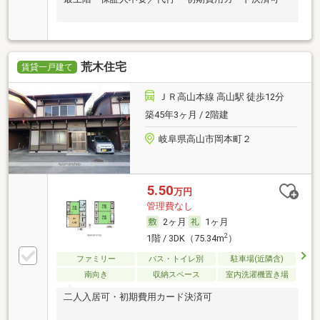
荒木住宅
賃貸一戸建て
ＪＲ高山本線 高山駅 徒歩12分
築45年3ヶ月 / 2階建
岐阜県高山市岡本町２
5.50
万円
管理費なし
2ヶ月
1ヶ月
2
1階 / 3DK（75.34m
）
ファミリー
バス・トイレ別
駐車場(近隣含)
南向き
収納スペース
室内洗濯機置き場
二人入居可・初期費用カード決済可