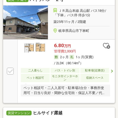
ＪＲ高山本線 高山駅 バス18分/
「下林」バス停 停歩1分
築25年11ヶ月 / 2階建
岐阜県高山市下林町
6.80
万円
管理費2,000円
2ヶ月
1ヶ月(実費)
2
/ 2LDK（80.14m
）
二人暮らし
バス・トイレ別
駐車場(近隣含)
モニタ付インターホ
ペット相談可
収納スペース
ン
ペット相談可・二人入居可・駐車場2台分・事務所使
用可・日当り良好・閑静な住宅街・保証人不要／代行
・ルームシェア可
ヒルサイド露越
賃貸マンション