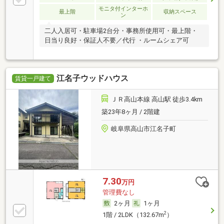
モニタ付インターホ
最上階
収納スペース
ン
二人入居可・駐車場2台分・事務所使用可・最上階・
日当り良好・保証人不要／代行 ・ルームシェア可
江名子ウッドハウス
賃貸一戸建て
ＪＲ高山本線 高山駅 徒歩3.4km
築23年8ヶ月 / 2階建
岐阜県高山市江名子町
7.30
万円
管理費なし
2ヶ月
1ヶ月
2
1階 / 2LDK（132.67m
）