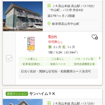
ＪＲ高山本線 高山駅 バス15分/
「中山町」バス停 停歩6分
築27年1ヶ月 / 2階建
岐阜県高山市中山町
5
万円
管理費なし
2ヶ月
1ヶ月
2
1階 / 1LDK（33.54m
）
一人暮らし
二人暮らし
バス・トイレ別
駐車場(近隣含)
収納スペース
室内洗濯機置き場
日当り良好・閑静な住宅街・初期費用カード決済可
サンハイムＹＫ
賃貸マンション
ＪＲ高山本線 高山駅 バス12分/