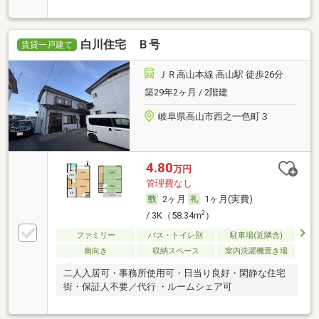
白川住宅 Ｂ号
賃貸一戸建て
ＪＲ高山本線 高山駅 徒歩26分
築29年2ヶ月 / 2階建
岐阜県高山市西之一色町３
4.80
万円
管理費なし
2ヶ月
1ヶ月(実費)
2
/ 3K（58.34m
）
ファミリー
バス・トイレ別
駐車場(近隣含)
南向き
収納スペース
室内洗濯機置き場
二人入居可・事務所使用可・日当り良好・閑静な住宅
街・保証人不要／代行 ・ルームシェア可