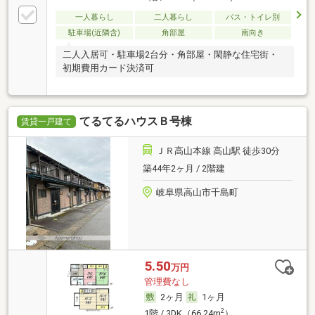
一人暮らし
二人暮らし
バス・トイレ別
駐車場(近隣含)
角部屋
南向き
二人入居可・駐車場2台分・角部屋・閑静な住宅街・
初期費用カード決済可
てるてるハウスＢ号棟
賃貸一戸建て
ＪＲ高山本線 高山駅 徒歩30分
築44年2ヶ月 / 2階建
岐阜県高山市千島町
5.50
万円
管理費なし
2ヶ月
1ヶ月
2
1階 / 3DK（66.24m
）