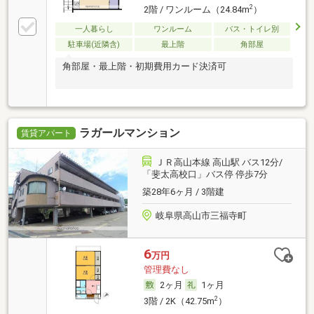
2
2階 / ワンルーム（24.84m
）
一人暮らし
ワンルーム
バス・トイレ別
駐車場(近隣含)
最上階
角部屋
角部屋・最上階・初期費用カード決済可
ラガールマンション
賃貸アパート
ＪＲ高山本線 高山駅 バス12分/
「斐太高校口」バス停 停歩7分
築28年6ヶ月 / 3階建
岐阜県高山市三福寺町
6
万円
管理費なし
2ヶ月
1ヶ月
2
3階 / 2K（42.75m
）