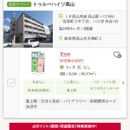
トゥルーハイツ高山
賃貸アパート
ＪＲ高山本線 高山駅 バス9分/
「花里町２中丁目」バス停 停歩1分
築25年6ヶ月 / 5階建
岐阜県高山市天満町２
7
万円
管理費4,000円
2ヶ月
なし
2
5階 / 2LDK（50.37m
）
礼金なし
二人暮らし
バス・トイレ別
モニタ付インターホ
駐車場(近隣含)
最上階
ン
最上階・日当り良好・バリアフリー・初期費用カード
決済可