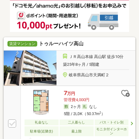
トゥルーハイツ高山
賃貸マンション
ＪＲ高山本線 高山駅 徒歩10分
築25年8ヶ月 / 5階建
岐阜県高山市天満町２
7
万円
管理費4,000円
2ヶ月
なし
2
5階 / 2LDK（50.37m
）
礼金なし
二人暮らし
バス・トイレ別
モニタ付インターホ
駐車場(近隣含)
最上階
ン