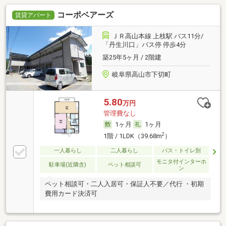
コーポベアーズ
賃貸アパート
ＪＲ高山本線 上枝駅 バス11分/
「丹生川口」バス停 停歩4分
築25年5ヶ月 / 2階建
岐阜県高山市下切町
5.80
万円
管理費なし
1ヶ月
1ヶ月
2
1階 / 1LDK（39.68m
）
一人暮らし
二人暮らし
バス・トイレ別
モニタ付インターホ
駐車場(近隣含)
ペット相談可
ン
ペット相談可・二人入居可・保証人不要／代行 ・初期
費用カード決済可