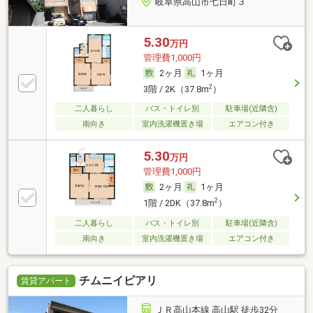
岐阜県高山市七日町３
5.30
万円
管理費1,000円
2ヶ月
1ヶ月
2
3階 / 2K（37.8m
）
二人暮らし
バス・トイレ別
駐車場(近隣含)
南向き
室内洗濯機置き場
エアコン付き
5.30
万円
管理費1,000円
2ヶ月
1ヶ月
2
1階 / 2DK（37.8m
）
二人暮らし
バス・トイレ別
駐車場(近隣含)
南向き
室内洗濯機置き場
エアコン付き
チムニイピアリ
賃貸アパート
ＪＲ高山本線 高山駅 徒歩32分