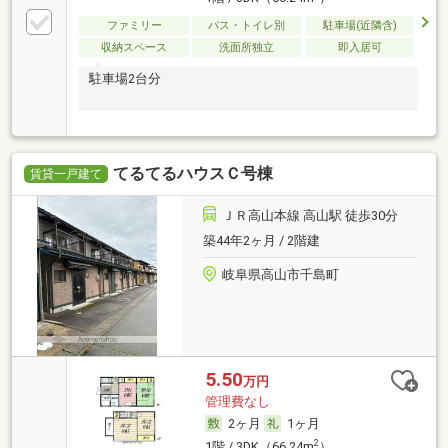
ファミリー
バス・トイレ別
駐車場(近隣含)
収納スペース
洗面所独立
即入居可
駐車場2台分
てるてるハウスＣ号棟
賃貸一戸建て
ＪＲ高山本線 高山駅 徒歩30分
築44年2ヶ月 / 2階建
岐阜県高山市千島町
5.50
万円
管理費なし
2ヶ月
1ヶ月
2
1階 / 3DK（66.24m
）