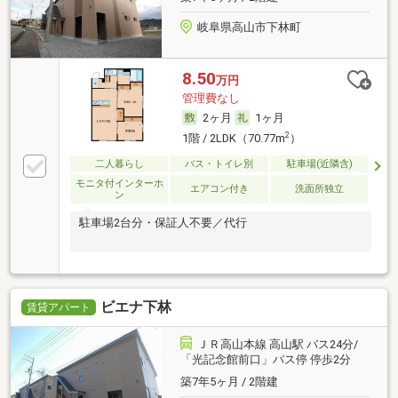
岐阜県高山市下林町
8.50
万円
管理費なし
2ヶ月
1ヶ月
2
1階 / 2LDK（70.77m
）
二人暮らし
バス・トイレ別
駐車場(近隣含)
モニタ付インターホ
エアコン付き
洗面所独立
ン
駐車場2台分・保証人不要／代行
ビエナ下林
賃貸アパート
ＪＲ高山本線 高山駅 バス24分/
「光記念館前口」バス停 停歩2分
築7年5ヶ月 / 2階建