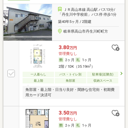
ＪＲ高山本線 高山駅 バス13分/
「丹生川中学校前」バス停 停歩1分
築40年5ヶ月 / 2階建
岐阜県高山市丹生川町町方
3.80
万円
管理費なし
2ヶ月
1ヶ月
2
2階 / 1DK（35.19m
）
一人暮らし
バス・トイレ別
駐車場(近隣含)
最上階
角部屋
収納スペース
角部屋・最上階・日当り良好・閑静な住宅街・初期費
用カード決済可
3.50
万円
管理費なし
2ヶ月
1ヶ月