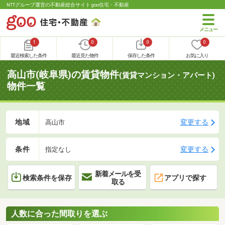
NTTグループ運営の不動産総合サイト goo住宅・不動産
1
0
0
0
最近検索した条件
最近見た物件
保存した条件
お気に入り
高山市(岐阜県)の賃貸物件
(賃貸マンション・アパート)
物件一覧
地域
変更する
高山市
条件
変更する
指定なし
新着メールを受
検索条件を保存
アプリで探す
取る
人数に合った間取りを選ぶ