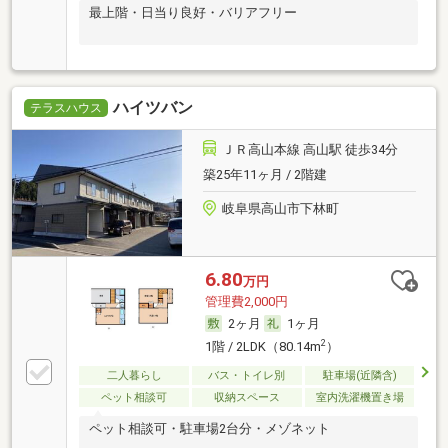
最上階・日当り良好・バリアフリー
ハイツバン
テラスハウス
ＪＲ高山本線 高山駅 徒歩34分
築25年11ヶ月 / 2階建
岐阜県高山市下林町
6.80
万円
管理費2,000円
2ヶ月
1ヶ月
2
1階 / 2LDK（80.14m
）
二人暮らし
バス・トイレ別
駐車場(近隣含)
ペット相談可
収納スペース
室内洗濯機置き場
ペット相談可・駐車場2台分・メゾネット