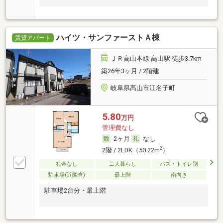
ハイツ・サンファーストＡ棟
賃貸アパート
ＪＲ高山本線 高山駅 徒歩3.7km
築26年3ヶ月 / 2階建
岐阜県高山市江名子町
5.80
万円
管理費なし
2ヶ月
なし
2
2階 / 2LDK（50.22m
）
礼金なし
二人暮らし
バス・トイレ別
駐車場(近隣含)
最上階
南向き
駐車場2台分・最上階