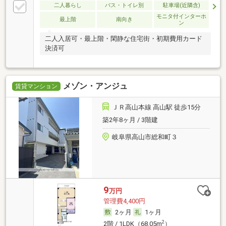
二人暮らし
バス・トイレ別
駐車場(近隣含)
モニタ付インターホ
最上階
南向き
ン
二人入居可・最上階・閑静な住宅街・初期費用カード
決済可
メゾン・アンジュ
賃貸マンション
ＪＲ高山本線 高山駅 徒歩15分
築2年8ヶ月 / 3階建
岐阜県高山市総和町３
9
万円
管理費4,400円
2ヶ月
1ヶ月
2
2階 / 1LDK（68.05m
）