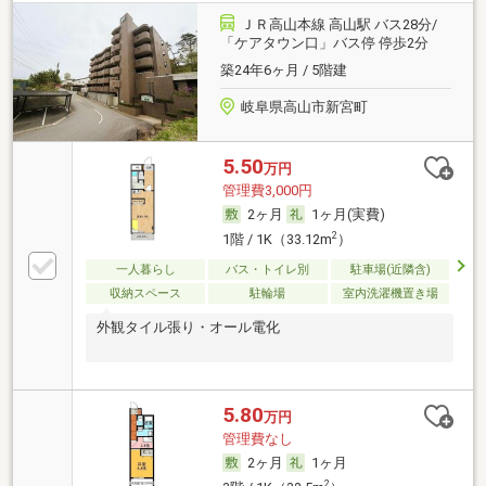
ＪＲ高山本線 高山駅 バス28分/
「ケアタウン口」バス停 停歩2分
築24年6ヶ月 / 5階建
岐阜県高山市新宮町
5.50
万円
管理費3,000円
2ヶ月
1ヶ月(実費)
2
1階 / 1K（33.12m
）
一人暮らし
バス・トイレ別
駐車場(近隣含)
収納スペース
駐輪場
室内洗濯機置き場
外観タイル張り・オール電化
5.80
万円
管理費なし
2ヶ月
1ヶ月
2