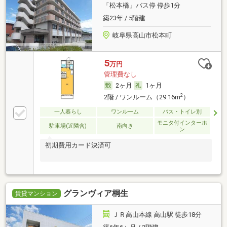
「松本橋」バス停 停歩1分
築23年 / 5階建
岐阜県高山市松本町
5
万円
管理費なし
2ヶ月
1ヶ月
2
2階 / ワンルーム（29.16m
）
一人暮らし
ワンルーム
バス・トイレ別
モニタ付インターホ
駐車場(近隣含)
南向き
ン
初期費用カード決済可
グランヴィア桐生
賃貸マンション
ＪＲ高山本線 高山駅 徒歩18分