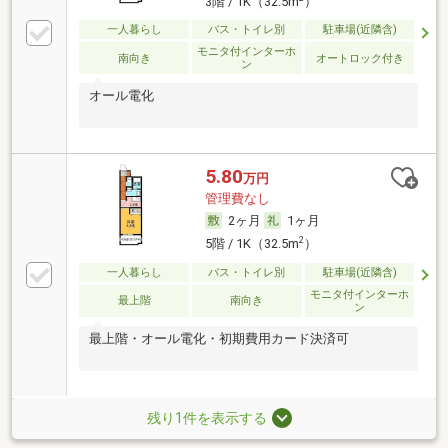
3階 / 1K（32.5m
）
一人暮らし
バス・トイレ別
駐車場(近隣含)
モニタ付インターホ
南向き
オートロック付き
ン
オール電化
5.80
万円
管理費なし
2ヶ月
1ヶ月
2
5階 / 1K（32.5m
）
一人暮らし
バス・トイレ別
駐車場(近隣含)
モニタ付インターホ
最上階
南向き
ン
最上階・オール電化・初期費用カード決済可
残り1件を表示する