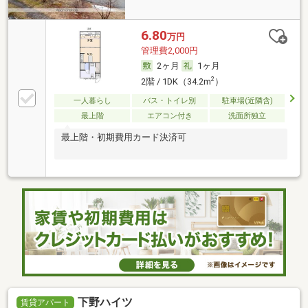
6.80
万円
管理費2,000円
2ヶ月
1ヶ月
2
2階 / 1DK（34.2m
）
一人暮らし
バス・トイレ別
駐車場(近隣含)
最上階
エアコン付き
洗面所独立
最上階・初期費用カード決済可
下野ハイツ
賃貸アパート