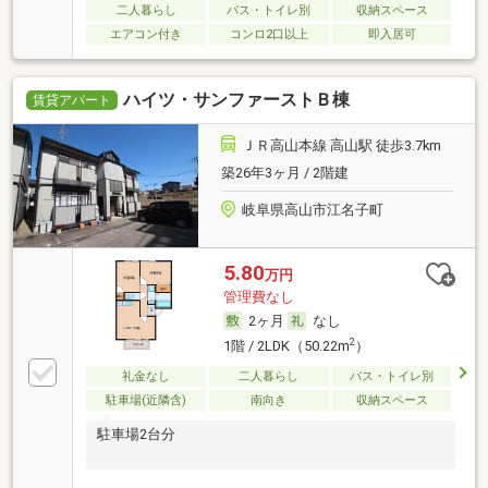
二人暮らし
バス・トイレ別
収納スペース
エアコン付き
コンロ2口以上
即入居可
ハイツ・サンファーストＢ棟
賃貸アパート
ＪＲ高山本線 高山駅 徒歩3.7km
築26年3ヶ月 / 2階建
岐阜県高山市江名子町
5.80
万円
管理費なし
2ヶ月
なし
2
1階 / 2LDK（50.22m
）
礼金なし
二人暮らし
バス・トイレ別
駐車場(近隣含)
南向き
収納スペース
駐車場2台分