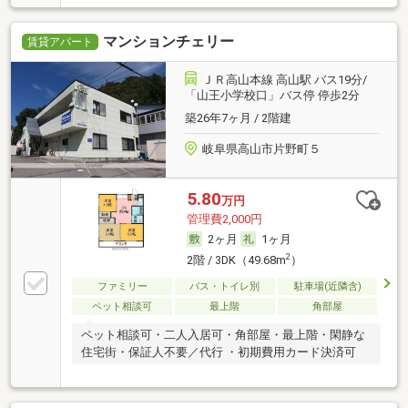
マンションチェリー
賃貸アパート
ＪＲ高山本線 高山駅 バス19分/
「山王小学校口」バス停 停歩2分
築26年7ヶ月 / 2階建
岐阜県高山市片野町５
5.80
万円
管理費2,000円
2ヶ月
1ヶ月
2
2階 / 3DK（49.68m
）
ファミリー
バス・トイレ別
駐車場(近隣含)
ペット相談可
最上階
角部屋
ペット相談可・二人入居可・角部屋・最上階・閑静な
住宅街・保証人不要／代行 ・初期費用カード決済可