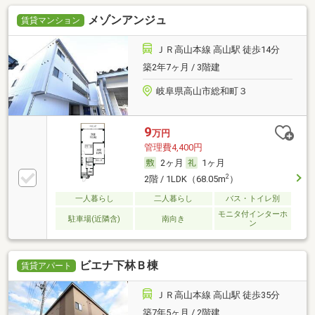
メゾンアンジュ
賃貸マンション
ＪＲ高山本線 高山駅 徒歩14分
築2年7ヶ月 / 3階建
岐阜県高山市総和町３
9
万円
管理費4,400円
2ヶ月
1ヶ月
2
2階 / 1LDK（68.05m
）
一人暮らし
二人暮らし
バス・トイレ別
モニタ付インターホ
駐車場(近隣含)
南向き
ン
ビエナ下林Ｂ棟
賃貸アパート
ＪＲ高山本線 高山駅 徒歩35分
築7年5ヶ月 / 2階建