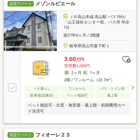
メゾンルビエール
賃貸アパート
ＪＲ高山本線 高山駅 バス19分/
「山王福祉センター前」バス停 停歩
1分
築37年6ヶ月 / 2階建
岐阜県高山市森下町１
3.60
万円
管理費2,000円
2ヶ月
1ヶ月
2
2階 / ワンルーム（22.7m
）
一人暮らし
ワンルーム
バス・トイレ別
駐車場(近隣含)
ペット相談可
最上階
ペット相談可・出窓・角部屋・最上階・初期費用カー
ド決済可
フィオーレ２３
賃貸アパート