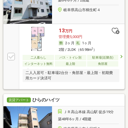
築6年6ヶ月 / 2階建
岐阜県高山市桐生町４
13
万円
管理費5,000円
2ヶ月
1ヶ月
2
2階 / 2LDK（65.98m
）
二人暮らし
バス・トイレ別
駐車場(近隣含)
インターネット無料
最上階
角部屋
二人入居可・駐車場2台分・角部屋・最上階・初期費
用カード決済可
ひらのハイツ
賃貸アパート
ＪＲ高山本線 高山駅 徒歩19分
築48年6ヶ月 / 4階建