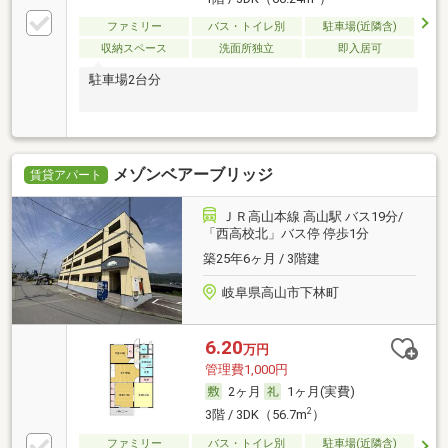
ファミリー
バス・トイレ別
駐車場(近隣含)
収納スペース
洗面所独立
即入居可
駐車場2台分
メゾンベアーブリッジ
賃貸アパート
ＪＲ高山本線 高山駅 バス19分/
「西高校北」バス停 停歩1分
築25年6ヶ月 / 3階建
岐阜県高山市下林町
6.20
万円
管理費1,000円
2ヶ月
1ヶ月(実費)
2
3階 / 3DK（56.7m
）
ファミリー
バス・トイレ別
駐車場(近隣含)