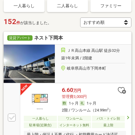
一人暮らし
二人暮らし
ファミリー
152
件
が該当しました。
ネスト下岡本
賃貸アパート
ＪＲ高山本線 高山駅 徒歩32分
築1年未満 / 2階建
岐阜県高山市下岡本町
6.60
万円
管理費3,000円
1ヶ月
1ヶ月
2
2階 / ワンルーム（24.99m
）
一人暮らし
ワンルーム
バス・トイレ別
駐車場(近隣含)
インターネット無料
最上階
最上階・保証人不要／代行 ・初期費用カード決済可