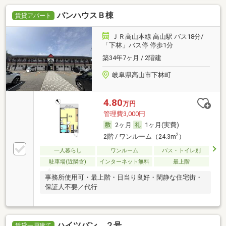
バンハウスＢ棟
賃貸アパート
ＪＲ高山本線 高山駅 バス18分/
「下林」バス停 停歩1分
築34年7ヶ月 / 2階建
岐阜県高山市下林町
4.80
万円
管理費3,000円
2ヶ月
1ヶ月(実費)
2
2階 / ワンルーム（24.3m
）
一人暮らし
ワンルーム
バス・トイレ別
駐車場(近隣含)
インターネット無料
最上階
事務所使用可・最上階・日当り良好・閑静な住宅街・
保証人不要／代行
ハイツバン ２号
賃貸一戸建て