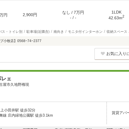
1LDK
なし / 7万円
2,900円
万円
2
- / -
42.63m
バス・トイレ別
駐車場(近隣含)
南向き
モニタ付インターホン
収納スペース
牧店】0568−74−2377
お気に入り
パレェ
古屋市久地野権現
上小田井駅 徒歩32分
賃貸アパ
線 庄内緑地公園駅 徒歩3.1km