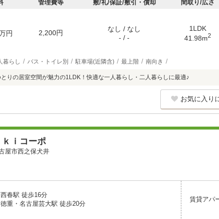
料
管理費等
敷/礼/保証/敷引・償却
間取り/広さ
1LDK
なし / なし
2,200円
万円
2
- / -
41.98m
人暮らし
バス・トイレ別
駐車場(近隣含)
最上階
南向き
ゆとりの居室空間が魅力の1LDK！快適な一人暮らし・二人暮らしに最適♪
お気に入り
ｕｋｉコーポ
古屋市西之保犬井
西春駅 徒歩16分
賃貸アパ
 徳重・名古屋芸大駅 徒歩20分