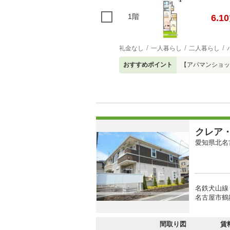
1階
6.10
礼金なし
一人暮らし
二人暮らし
おすすめポイント
【アパマンショップ小
クレア
愛知県北名
名鉄犬山線 
名古屋市鶴
間取り図
賃