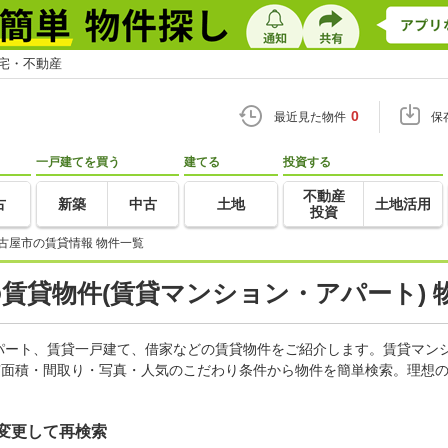
住宅・不動産
0
最近見た物件
保
一戸建てを買う
建てる
投資する
不動産
古
新築
中古
土地
土地活用
投資
古屋市の賃貸情報 物件一覧
の賃貸物件(賃貸マンション・アパート) 
パート、賃貸一戸建て、借家などの賃貸物件をご紹介します。賃貸マン
有面積・間取り・写真・人気のこだわり条件から物件を簡単検索。理想の
変更して再検索