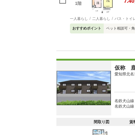
7.40
1階
一人暮らし
二人暮らし
バス・トイ
おすすめポイント
ペット相談可・角
仮称 
愛知県北名
名鉄犬山線
名鉄犬山線 
間取り図
賃