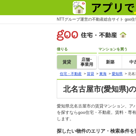
NTTグループ運営の不動産総合サイト goo
借りる
マンションを買う
店舗･
賃貸
新築
中
事業用
住宅・不動産
>
賃貸
>
東海
>
愛知県
>
北名
北名古屋市(愛知県)
愛知県北名古屋市の賃貸マンション、ア
を探すならgoo住宅・不動産。賃料・専
します。
探したい物件のエリア・検索条件を