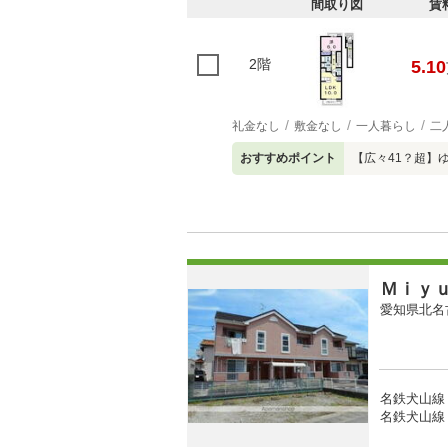
間取り図
賃
2階
5.10
礼金なし
敷金なし
一人暮らし
二
おすすめポイント
【広々41？超】
Ｍｉｙ
愛知県北名
名鉄犬山線 
名鉄犬山線