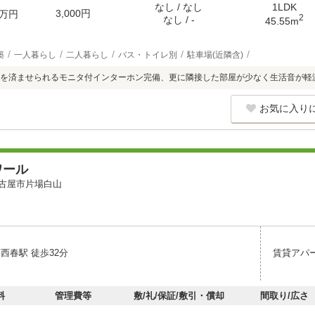
なし / なし
1LDK
3,000円
万円
2
なし / -
45.55m
築
一人暮らし
二人暮らし
バス・トイレ別
駐車場(近隣含)
を済ませられるモニタ付インターホン完備、更に隣接した部屋が少なく生活音が軽
お気に入り
ワール
古屋市片場白山
西春駅 徒歩32分
賃貸アパ
料
管理費等
敷/礼/保証/敷引・償却
間取り/広さ