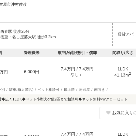
古屋市沖村佐渡
西春駅 徒歩25分
賃貸アパ
徳重・名古屋芸大駅 徒歩3.2km
料
管理費等
敷/礼/保証/敷引・償却
間取り/広さ
7.4万円 / 7.4万円
1LDK
6,000円
万円
2
なし / -
41.13m
レ別
駐車場(近隣含)
ペット相談可
最上階
角部屋
南向き
賃貸◆広々1LDK◆ペット小型犬or猫2匹まで相談可◆ネット無料×Wクローゼット
お気に入り
7.4万円 / 7.4万円
1LDK