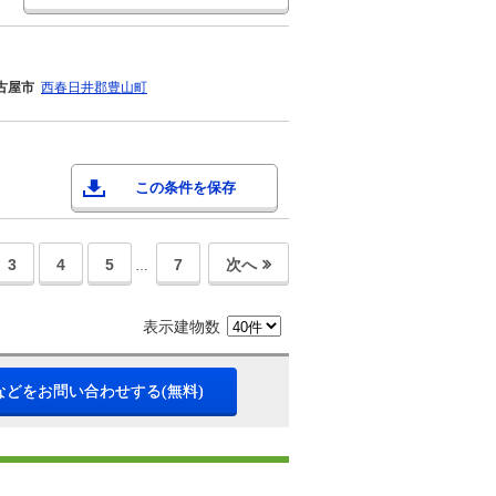
古屋市
西春日井郡豊山町
この条件を保存
3
4
5
7
次へ
…
表示建物数
などをお問い合わせする(無料)