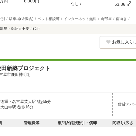
6,000円
万円
2
なし / -
53.86m
レ別
駐車場(近隣含)
ペット相談可
インターネット無料
角部屋
南向き
部屋・保証人不要／代行
お気に入り
鹿田新築プロジェクト
古屋市鹿田神明附
 徳重・名古屋芸大駅 徒歩5分
賃貸アパ
大山寺駅 徒歩16分
料
管理費等
敷/礼/保証/敷引・償却
間取り/広さ