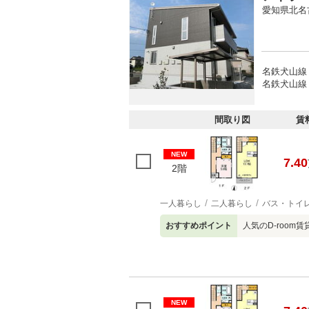
愛知県北名
名鉄犬山線 
名鉄犬山線 
間取り図
賃
NEW
7.40
2階
一人暮らし
二人暮らし
バス・トイ
おすすめポイント
人気のD-room
NEW