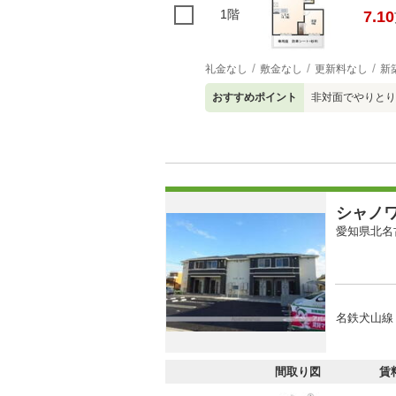
1階
7.10
礼金なし
敷金なし
更新料なし
新
おすすめポイント
非対面でやりとり
シャノ
愛知県北名
名鉄犬山線 
間取り図
賃