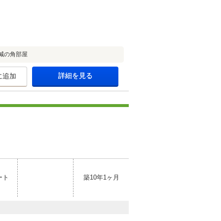
減の角部屋
詳細を見る
に追加
ート
築10年1ヶ月