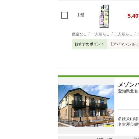
1階
5.40
敷金なし
一人暮らし
二人暮らし
おすすめポイント
【アパマンショップ小
メゾン
愛知県北名
名鉄犬山線 
名古屋市鶴舞