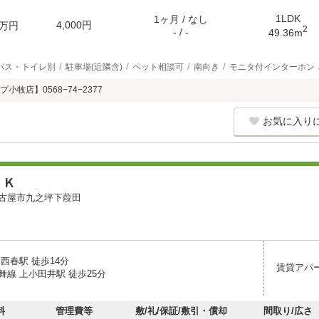
1LDK
1ヶ月 / なし
4,000円
万円
2
- / -
49.36m
バス・トイレ別
駐車場(近隣含)
ペット相談可
南向き
モニタ付インターホン
牧店】0568−74−2377
お気に入り
・Ｋ
古屋市九之坪下葭田
西春駅 徒歩14分
賃貸アパ
舞線 上小田井駅 徒歩25分
料
管理費等
敷/礼/保証/敷引・償却
間取り/広さ