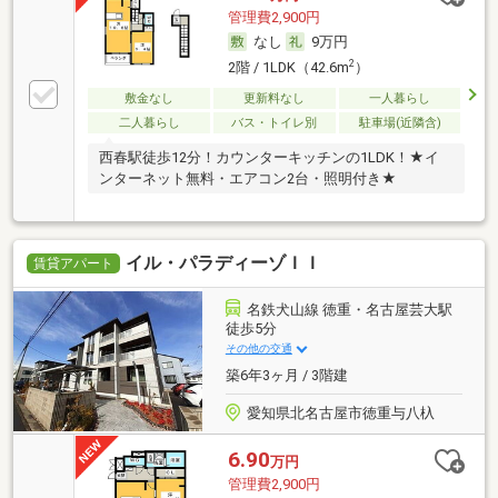
管理費2,900円
なし
9万円
2
2階 / 1LDK（42.6m
）
敷金なし
更新料なし
一人暮らし
二人暮らし
バス・トイレ別
駐車場(近隣含)
西春駅徒歩12分！カウンターキッチンの1LDK！★イ
ンターネット無料・エアコン2台・照明付き★
イル・パラディーゾＩＩ
賃貸アパート
名鉄犬山線 徳重・名古屋芸大駅
徒歩5分
その他の交通
築6年3ヶ月 / 3階建
愛知県北名古屋市徳重与八杁
6.90
万円
管理費2,900円