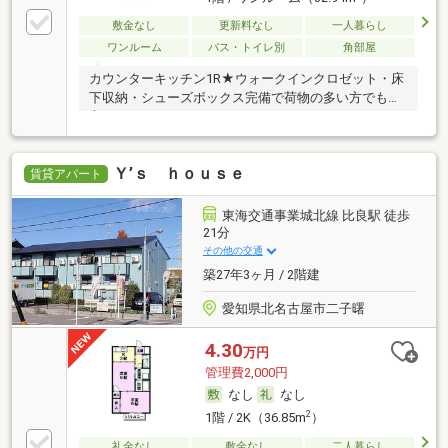
敷金なし
更新料なし
一人暮らし
ワンルーム
バス・トイレ別
角部屋
カウンターキッチン1R★ウォークインクロゼット・床
下収納・シューズボックス完備で荷物の多い方でも安
心
Ｙ’ｓ ｈｏｕｓｅ
賃貸アパート
東海交通事業城北線 比良駅 徒歩
21分
その他の交通
築27年3ヶ月 / 2階建
愛知県北名古屋市二子曙
4.30
万円
管理費2,000円
なし
なし
2
1階 / 2K（36.85m
）
礼金なし
敷金なし
二人暮らし