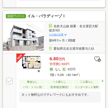
イル・パラディーゾＩ
賃貸アパート
名鉄犬山線 徳重・名古屋芸大駅
徒歩5分
その他の交通
築6年3ヶ月 / 3階建
愛知県北名古屋市徳重与八杁
6.80
万円
管理費2,900円
なし
9万円
2
1階 / 1LDK（40.14m
）
敷金なし
一人暮らし
二人暮らし
バス・トイレ別
駐車場(近隣含)
インターネット無料
ネット無料なのでテレワークにもおすすめです。