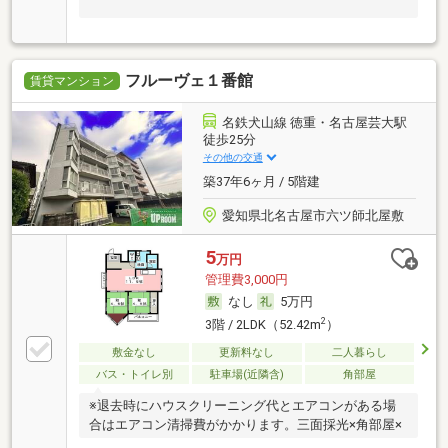
フルーヴェ１番館
賃貸マンション
名鉄犬山線 徳重・名古屋芸大駅
徒歩25分
その他の交通
築37年6ヶ月 / 5階建
愛知県北名古屋市六ツ師北屋敷
5
万円
管理費3,000円
なし
5万円
2
3階 / 2LDK（52.42m
）
敷金なし
更新料なし
二人暮らし
バス・トイレ別
駐車場(近隣含)
角部屋
※退去時にハウスクリーニング代とエアコンがある場
合はエアコン清掃費がかかります。三面採光×角部屋×