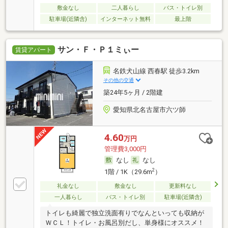
敷金なし
二人暮らし
バス・トイレ別
駐車場(近隣含)
インターネット無料
最上階
サン・Ｆ・Ｐ１ミぃー
賃貸アパート
名鉄犬山線 西春駅 徒歩3.2km
その他の交通
築24年5ヶ月 / 2階建
愛知県北名古屋市六ツ師
4.60
万円
管理費3,000円
なし
なし
2
1階 / 1K（29.6m
）
礼金なし
敷金なし
更新料なし
一人暮らし
バス・トイレ別
駐車場(近隣含)
トイレも綺麗で独立洗面有りでなんといっても収納が
ＷＣＬ！トイレ・お風呂別だし、単身様にオススメ！