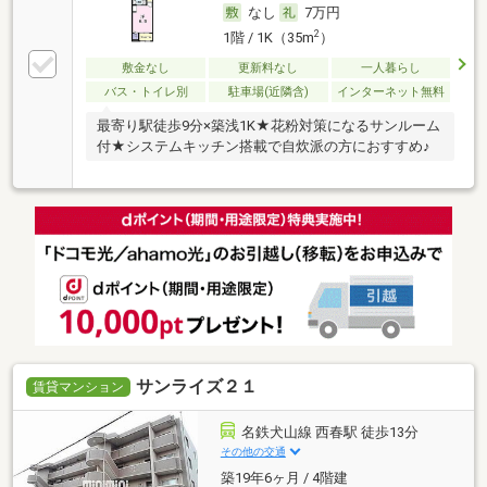
なし
7万円
2
1階 / 1K（35m
）
敷金なし
更新料なし
一人暮らし
バス・トイレ別
駐車場(近隣含)
インターネット無料
最寄り駅徒歩9分×築浅1K★花粉対策になるサンルーム
付★システムキッチン搭載で自炊派の方におすすめ♪
サンライズ２１
賃貸マンション
名鉄犬山線 西春駅 徒歩13分
その他の交通
築19年6ヶ月 / 4階建