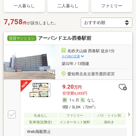
一人暮らし
二人暮らし
ファミリー
7,758
件
が該当しました。
アーバンドエル西春駅前
賃貸マンション
名鉄犬山線 西春駅 徒歩1分
その他の交通
築32年 / 13階建
愛知県北名古屋市鹿田若宮
9.20
万円
管理費6,000円
1ヶ月
なし
2
9階 / 3LDK（72m
）
礼金なし
ファミリー
バス・トイレ別
駐車場(近隣含)
インターネット無料
南向き
Web掲載禁止