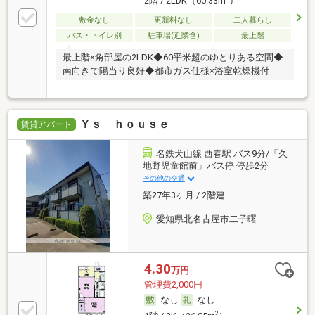
2階 / 2LDK（60.33m
）
敷金なし
更新料なし
二人暮らし
バス・トイレ別
駐車場(近隣含)
最上階
最上階×角部屋の2LDK◆60平米超のゆとりある空間◆
南向きで陽当り良好◆都市ガス仕様×浴室乾燥機付
Ｙｓ ｈｏｕｓｅ
賃貸アパート
名鉄犬山線 西春駅 バス9分/「久
地野児童館前」バス停 停歩2分
その他の交通
築27年3ヶ月 / 2階建
愛知県北名古屋市二子曙
4.30
万円
管理費2,000円
なし
なし
2