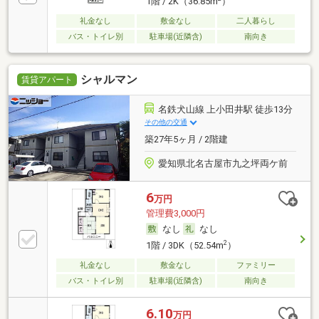
1階 / 2K（36.85m
）
礼金なし
敷金なし
二人暮らし
バス・トイレ別
駐車場(近隣含)
南向き
シャルマン
賃貸アパート
名鉄犬山線 上小田井駅 徒歩13分
その他の交通
築27年5ヶ月 / 2階建
愛知県北名古屋市九之坪両ケ前
6
万円
管理費3,000円
なし
なし
2
1階 / 3DK（52.54m
）
礼金なし
敷金なし
ファミリー
バス・トイレ別
駐車場(近隣含)
南向き
6.10
万円