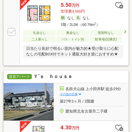
5.50
万円
管理費4,500円
なし
なし
2
1階 / 2LDK（60.76m
）
礼金なし
敷金なし
更新料なし
二人暮らし
バス・トイレ別
駐車場(近隣含)
日当たり良好で明るい室内が魅力的★受け取りに心配
なしの宅配BOX付でネット通販大好き派におすすめ★
Ｙ´ｓ ｈｏｕｓｅ
賃貸アパート
名鉄犬山線 上小田井駅 徒歩29分
その他の交通
築27年2ヶ月 / 2階建
愛知県北名古屋市二子曙
4.30
万円