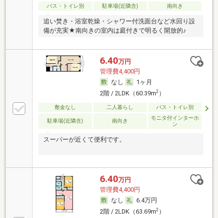
バス・トイレ別
駐車場(近隣含)
南向き
追い焚き・浴室乾燥・シャワー付洗面台など水回り設
備が充実★南向きの室内は庭付きで明るく開放的♪
6.40
万円
管理費4,400円
なし
1ヶ月
2
2階 / 2LDK（60.39m
）
敷金なし
二人暮らし
バス・トイレ別
モニタ付インターホ
駐車場(近隣含)
南向き
ン
スーパーが近くて便利です。
6.40
万円
管理費4,400円
なし
6.4万円
2
2階 / 2LDK（63.69m
）