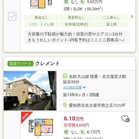
なし
5.65万円
2
2階 / 2LDK（56.26m
）
敷金なし
更新料なし
二人暮らし
バス・トイレ別
駐車場(近隣含)
最上階
大容量の下駄箱が魅力的！浴室の窓やエアコン2台付
きもうれしいポイント♪内覧予約はミニミニ西春店へ♪
クレメント
賃貸アパート
名鉄犬山線 徳重・名古屋芸大駅
徒歩26分
その他の交通
築15年6ヶ月 / 2階建
愛知県北名古屋市熊之庄六の坪
6.10
万円
管理費4,600円
なし
6.1万円
2