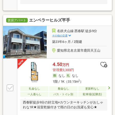
エンペラーヒルズ平手
賃貸アパート
名鉄犬山線 西春駅 徒歩9分
その他の交通
築23年6ヶ月 / 2階建
愛知県北名古屋市鹿田天王山
4.50
万円
管理費3,300円
なし
なし
2
1階 / 1K（33.15m
）
礼金なし
敷金なし
更新料なし
一人暮らし
バス・トイレ別
駐車場(近隣含)
西春駅徒歩9分の好立地×カウンターキッチンがおしゃ
れな1R★浴室乾燥付きで雨の日のお洗濯も安心★