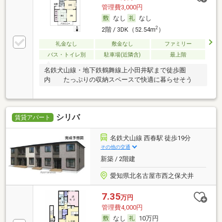
管理費3,000円
なし
なし
2
2階 / 3DK（52.54m
）
礼金なし
敷金なし
ファミリー
バス・トイレ別
駐車場(近隣含)
最上階
名鉄犬山線・地下鉄鶴舞線上小田井駅まで徒歩圏
内 たっぷりの収納スペースで快適に暮らせそう
シリバ
賃貸アパート
名鉄犬山線 西春駅 徒歩19分
その他の交通
新築 / 2階建
愛知県北名古屋市西之保犬井
7.35
万円
管理費4,000円
なし
10万円