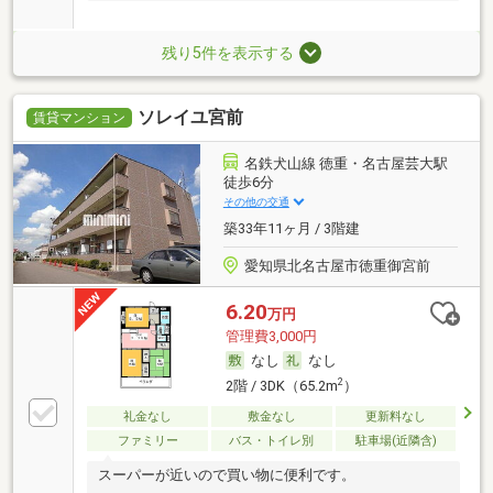
残り5件を表示する
ソレイユ宮前
賃貸マンション
名鉄犬山線 徳重・名古屋芸大駅
徒歩6分
その他の交通
築33年11ヶ月 / 3階建
愛知県北名古屋市徳重御宮前
6.20
万円
管理費3,000円
なし
なし
2
2階 / 3DK（65.2m
）
礼金なし
敷金なし
更新料なし
ファミリー
バス・トイレ別
駐車場(近隣含)
スーパーが近いので買い物に便利です。