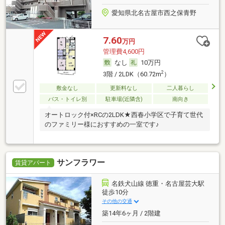
愛知県北名古屋市西之保青野
7.60
万円
管理費4,600円
なし
10万円
2
3階 / 2LDK（60.72m
）
敷金なし
更新料なし
二人暮らし
バス・トイレ別
駐車場(近隣含)
南向き
オートロック付×RCの2LDK★西春小学区で子育て世代
のファミリー様におすすめの一室です♪
サンフラワー
賃貸アパート
名鉄犬山線 徳重・名古屋芸大駅
徒歩10分
その他の交通
築14年6ヶ月 / 2階建