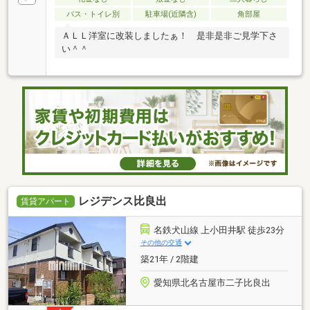
バス・トイレ別
駐車場(近隣含)
角部屋
ＡＬＬ洋室に改装しましたぁ！ 是非是非ご見学下さ
い＾＾
レジデンス比良出
賃貸アパート
名鉄犬山線 上小田井駅 徒歩23分
その他の交通
築21年 / 2階建
愛知県北名古屋市二子比良出