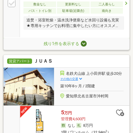
敷金なし
更新料なし
二人暮らし
バス・トイレ別
駐車場(近隣含)
南向き
追焚・浴室乾燥・温水洗浄便座など水回り設備も充実
★専用キッチンでお料理に集中したい方にオススメで
す★
残り1件を表示する
ＪＵＡＳ
賃貸アパート
名鉄犬山線 上小田井駅 徒歩20分
その他の交通
築10年8ヶ月 / 2階建
愛知県北名古屋市沖村岡
5
万円
管理費4,600円
なし
8万円
2
1階 / ワンルーム（32.94m
）