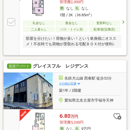
管理費2,000円
なし
なし
2
1階 / 2K（36.85m
）
礼金なし
敷金なし
更新料なし
二人暮らし
バス・トイレ別
駐車場(近隣含)
部屋を分けたい！荷物が多い！という単身様にオスス
メ！不在時でも荷物が受取れる宅配ＢＯＸ付が便利♪
グレイスフル レジデンス
賃貸アパート
名鉄犬山線 西春駅 徒歩32分
その他の交通
築1年 / 2階建
愛知県北名古屋市宇福寺天神
6.80
万円
管理費5,200円
なし
9万円