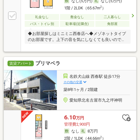
なし(5万円)
なし(5万円)
2
1階 / 2LDK（65.67m
）
礼金なし
敷金なし
二人暮らし
バス・トイレ別
駐車場(近隣含)
角部屋
◆お部屋探しはミニミニ西春店へ◆メゾネットタイプ
のお部屋です。上下の音を気にしなくても良いので、
小さ
プリマベラ
賃貸アパート
名鉄犬山線 西春駅 徒歩17分
その他の交通
築8年1ヶ月 / 2階建
愛知県北名古屋市九之坪神明
6.10
万円
管理費2,900円
なし
8万円
2
2階 / 1LDK（44.66m
）