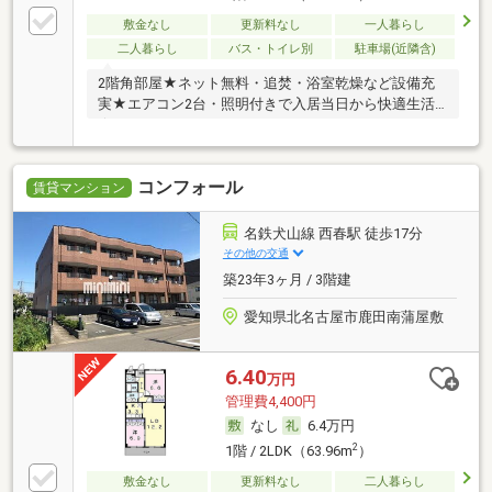
敷金なし
更新料なし
一人暮らし
二人暮らし
バス・トイレ別
駐車場(近隣含)
2階角部屋★ネット無料・追焚・浴室乾燥など設備充
実★エアコン2台・照明付きで入居当日から快適生活
★
コンフォール
賃貸マンション
名鉄犬山線 西春駅 徒歩17分
その他の交通
築23年3ヶ月 / 3階建
愛知県北名古屋市鹿田南蒲屋敷
6.40
万円
管理費4,400円
なし
6.4万円
2
1階 / 2LDK（63.96m
）
敷金なし
更新料なし
二人暮らし