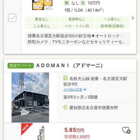
なし
10万円
2
1階 / 1LDK（40.14m
）
敷金なし
更新料なし
一人暮らし
二人暮らし
バス・トイレ別
駐車場(近隣含)
徳重名古屋芸大駅徒歩5分の好立地★オートロック・
防犯カメラ・TVモニターホンなどセキュリティーも充
実
ＡＤＯＭＡＮＩ（アドマーニ）
賃貸アパート
名鉄犬山線 徳重・名古屋芸大駅
徒歩9分
その他の交通
築3年2ヶ月 / 2階建
愛知県北名古屋市徳重米野
5.85
万円
管理費3,500円