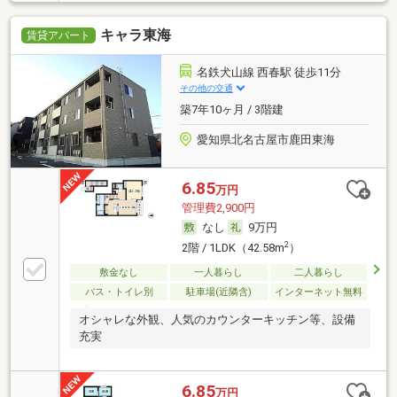
キャラ東海
賃貸アパート
名鉄犬山線 西春駅 徒歩11分
その他の交通
築7年10ヶ月 / 3階建
愛知県北名古屋市鹿田東海
6.85
万円
管理費2,900円
なし
9万円
2
2階 / 1LDK（42.58m
）
敷金なし
一人暮らし
二人暮らし
バス・トイレ別
駐車場(近隣含)
インターネット無料
オシャレな外観、人気のカウンターキッチン等、設備
充実
6.85
万円