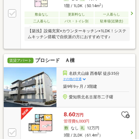
2
1階 / 1LDK（50.14m
）
敷金なし
更新料なし
一人暮らし
二人暮らし
バス・トイレ別
駐車場(近隣含)
【築浅】設備充実×カウンターキッチン×1LDK！システ
ムキッチン搭載で自炊派の方におすすめです♪
プロシード Ａ棟
賃貸アパート
名鉄犬山線 西春駅 徒歩35分
その他の交通
築9年9ヶ月 / 3階建
愛知県北名古屋市二子曙
8.60
万円
管理費6,000円
なし
12万円
2
3階 / 2LDK（61.4m
）