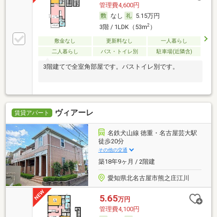
管理費4,600円
なし
5.15万円
2
3階 / 1LDK（53m
）
敷金なし
更新料なし
一人暮らし
二人暮らし
バス・トイレ別
駐車場(近隣含)
3階建てで全室角部屋です。バストイレ別です。
ヴィアーレ
賃貸アパート
名鉄犬山線 徳重・名古屋芸大駅
徒歩20分
その他の交通
築18年9ヶ月 / 2階建
愛知県北名古屋市熊之庄江川
5.65
万円
管理費4,100円