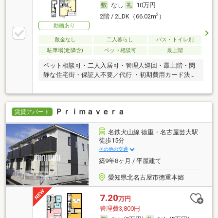
なし
10万円
2
2階 / 2LDK（66.02m
）
動画あり
敷金なし
二人暮らし
バス・トイレ別
駐車場(近隣含)
ペット相談可
最上階
ペット相談可・二人入居可・管理人巡回・最上階・閑
静な住宅街・保証人不要／代行 ・初期費用カード決済
可・家賃カード決済可
Ｐｒｉｍａｖｅｒａ
賃貸アパート
名鉄犬山線 徳重・名古屋芸大駅
徒歩15分
その他の交通
築9年8ヶ月 / 平屋建て
愛知県北名古屋市徳重本郷
7.20
万円
管理費3,800円