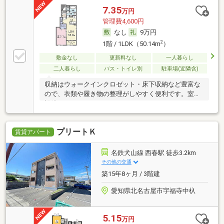
7.35
万円
管理費4,600円
なし
9万円
2
1階 / 1LDK（50.14m
）
敷金なし
更新料なし
一人暮らし
二人暮らし
バス・トイレ別
駐車場(近隣含)
収納はウォークインクロゼット・床下収納など豊富な
ので、衣類や履き物の整理がしやすく便利です。室内
設備
プリートＫ
賃貸アパート
名鉄犬山線 西春駅 徒歩3.2km
その他の交通
築15年8ヶ月 / 3階建
愛知県北名古屋市宇福寺中杁
5.15
万円