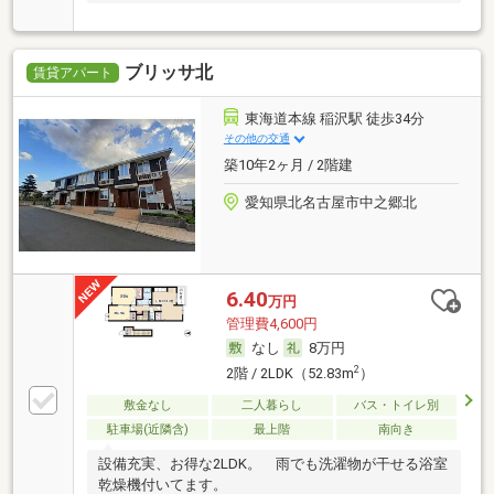
ブリッサ北
賃貸アパート
東海道本線 稲沢駅 徒歩34分
その他の交通
築10年2ヶ月 / 2階建
愛知県北名古屋市中之郷北
6.40
万円
管理費4,600円
なし
8万円
2
2階 / 2LDK（52.83m
）
敷金なし
二人暮らし
バス・トイレ別
駐車場(近隣含)
最上階
南向き
設備充実、お得な2LDK。 雨でも洗濯物が干せる浴室
乾燥機付いてます。