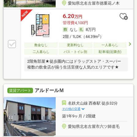
愛知県北名古屋市徳重花ノ木
6.20
万円
管理費4,100円
なし
8万円
2
2階 / 1LDK（44.39m
）
敷金なし
更新料なし
一人暮らし
二人暮らし
バス・トイレ別
駐車場(近隣含)
2階角部屋★徒歩圏内にはドラッグストア・スーパー
複数の飲食店が揃う生活至便な人気のエリアです★
アルドールＭ
賃貸アパート
名鉄犬山線 西春駅 徒歩32分
その他の交通
築1年9ヶ月 / 2階建
愛知県北名古屋市六ツ師道毛