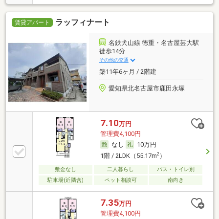
ラッフィナート
賃貸アパート
名鉄犬山線 徳重・名古屋芸大駅
徒歩14分
その他の交通
築11年6ヶ月 / 2階建
愛知県北名古屋市鹿田永塚
7.10
万円
管理費4,100円
なし
10万円
2
1階 / 2LDK（55.17m
）
敷金なし
二人暮らし
バス・トイレ別
駐車場(近隣含)
ペット相談可
南向き
7.35
万円
管理費4,100円