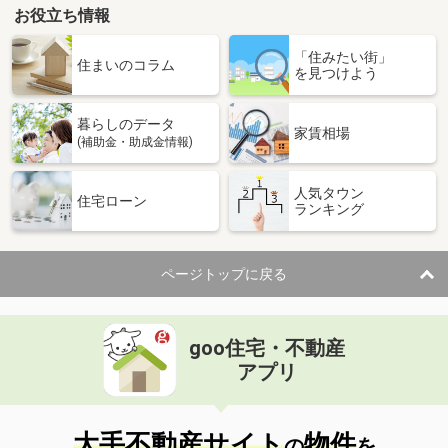
お役立ち情報
「住みたい街」
住まいのコラム
を見つけよう
暮らしのデータ
家賃相場
(補助金・助成金情報)
人気タウン
住宅ローン
ランキング
ページトップに戻る
goo住宅・不動産
アプリ
大手不動産サイト
物件
の
を