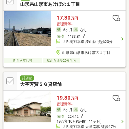
山形県山形市あけぼの１丁目
17.30
万円
管理費等-
5ヶ月
なし
2
面積
1133.81m
ＪＲ奥羽本線 漆山駅 徒歩20分
山形県山形市あけぼの１丁目
即引き渡し可
駅から徒歩20分以内
貸店舗
大字芳賀ＳＧ貸店舗
19.80
万円
管理費等-
2ヶ月
なし
2
面積
224.12m
1977年10月(築48年11ヶ月)
ＪＲ奥羽本線 天童南駅 徒歩17分