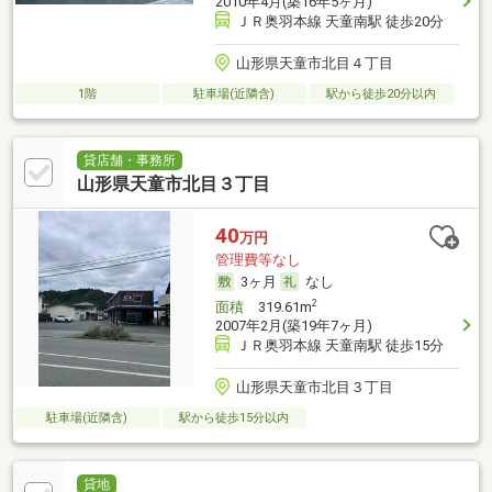
2010年4月(築16年5ヶ月)
ＪＲ奥羽本線 天童南駅 徒歩20分
山形県天童市北目４丁目
1階
駐車場(近隣含)
駅から徒歩20分以内
貸店舗・事務所
山形県天童市北目３丁目
40
万円
管理費等なし
3ヶ月
なし
2
面積
319.61m
2007年2月(築19年7ヶ月)
ＪＲ奥羽本線 天童南駅 徒歩15分
山形県天童市北目３丁目
駐車場(近隣含)
駅から徒歩15分以内
貸地