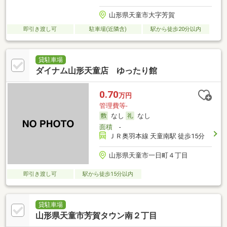
山形県天童市大字芳賀
即引き渡し可
駐車場(近隣含)
駅から徒歩20分以内
貸駐車場
ダイナム山形天童店 ゆったり館
0.70
万円
管理費等-
なし
なし
面積
-
ＪＲ奥羽本線 天童南駅 徒歩15分
山形県天童市一日町４丁目
即引き渡し可
駅から徒歩15分以内
貸駐車場
山形県天童市芳賀タウン南２丁目