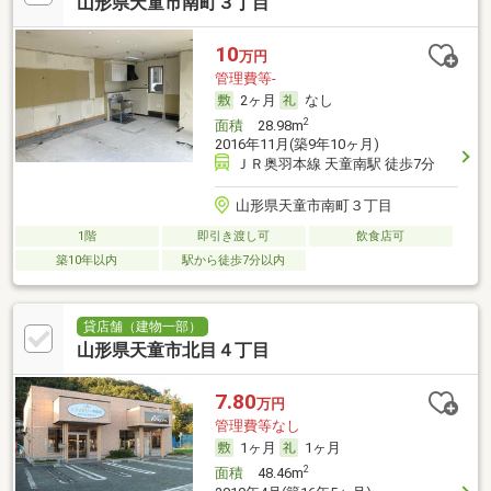
山形県天童市南町３丁目
10
万円
管理費等-
2ヶ月
なし
2
面積
28.98m
2016年11月(築9年10ヶ月)
ＪＲ奥羽本線 天童南駅 徒歩7分
山形県天童市南町３丁目
1階
即引き渡し可
飲食店可
築10年以内
駅から徒歩7分以内
貸店舗（建物一部）
山形県天童市北目４丁目
7.80
万円
管理費等なし
1ヶ月
1ヶ月
2
面積
48.46m