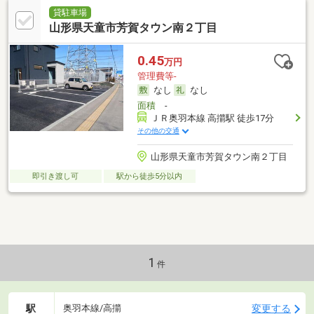
貸駐車場
山形県天童市芳賀タウン南２丁目
0.45
万円
管理費等-
なし
なし
面積
-
ＪＲ奥羽本線 高擶駅 徒歩17分
その他の交通
山形県天童市芳賀タウン南２丁目
即引き渡し可
駅から徒歩5分以内
1
件
駅
変更する
奥羽本線/高擶