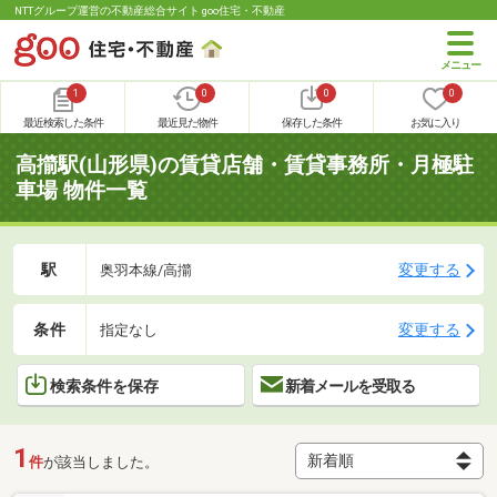
NTTグループ運営の不動産総合サイト goo住宅・不動産
1
0
0
0
最近検索した条件
最近見た物件
保存した条件
お気に入り
高擶駅(山形県)の賃貸店舗・賃貸事務所・月極駐
車場 物件一覧
駅
変更する
奥羽本線/高擶
条件
変更する
指定なし
検索条件を保存
新着メールを受取る
1
件
が該当しました。