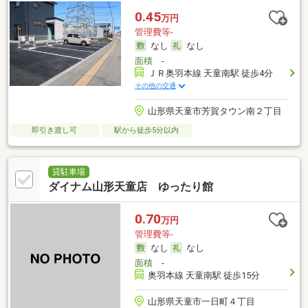
0.45
万円
管理費等-
なし
なし
面積
-
ＪＲ奥羽本線 天童南駅 徒歩4分
その他の交通
山形県天童市芳賀タウン南２丁目
即引き渡し可
駅から徒歩5分以内
貸駐車場
ダイナム山形天童店 ゆったり館
0.70
万円
管理費等-
なし
なし
面積
-
奥羽本線 天童南駅 徒歩15分
山形県天童市一日町４丁目