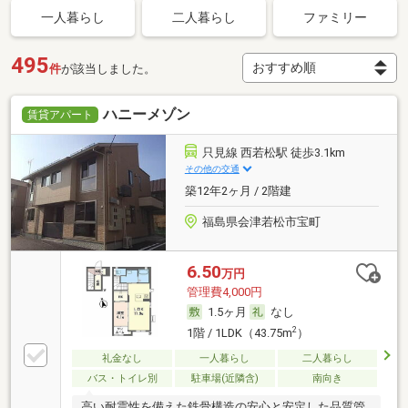
一人暮らし
二人暮らし
ファミリー
495
件
が該当しました。
ハニーメゾン
賃貸アパート
只見線 西若松駅 徒歩3.1km
その他の交通
築12年2ヶ月 / 2階建
福島県会津若松市宝町
6.50
万円
管理費4,000円
1.5ヶ月
なし
2
1階 / 1LDK（43.75m
）
礼金なし
一人暮らし
二人暮らし
バス・トイレ別
駐車場(近隣含)
南向き
高い耐震性を備えた鉄骨構造の安心と安定した品質管