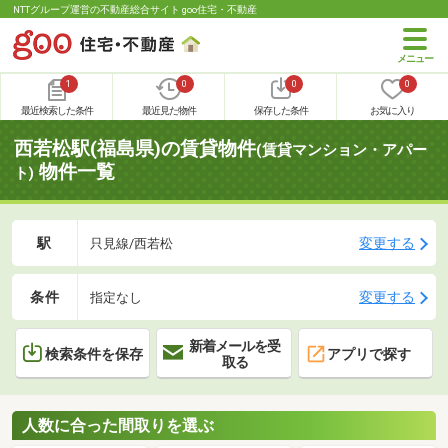
NTTグループ運営の不動産総合サイト goo住宅・不動産
1
0
0
0
最近検索した条件
最近見た物件
保存した条件
お気に入り
西若松駅(福島県)の賃貸物件
(賃貸マンション・アパー
物件一覧
ト)
駅
変更する
只見線/西若松
条件
変更する
指定なし
新着メールを受
検索条件を保存
アプリで探す
取る
人数に合った間取りを選ぶ