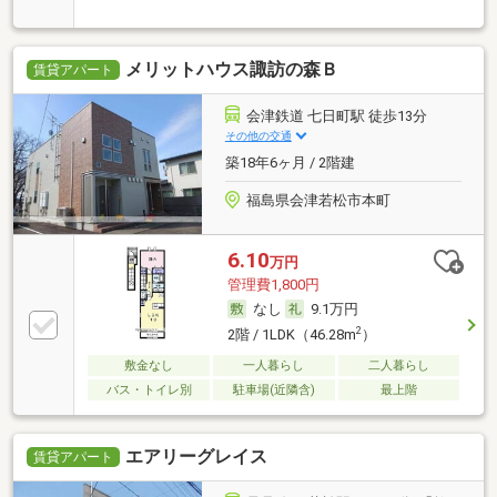
メリットハウス諏訪の森Ｂ
賃貸アパート
会津鉄道 七日町駅 徒歩13分
その他の交通
築18年6ヶ月 / 2階建
福島県会津若松市本町
6.10
万円
管理費1,800円
なし
9.1万円
2
2階 / 1LDK（46.28m
）
敷金なし
一人暮らし
二人暮らし
バス・トイレ別
駐車場(近隣含)
最上階
エアリーグレイス
賃貸アパート