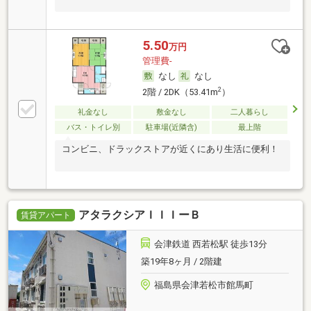
5.50
万円
管理費-
なし
なし
2
2階 / 2DK（53.41m
）
礼金なし
敷金なし
二人暮らし
バス・トイレ別
駐車場(近隣含)
最上階
コンビニ、ドラックストアが近くにあり生活に便利！
アタラクシアＩＩＩーＢ
賃貸アパート
会津鉄道 西若松駅 徒歩13分
築19年8ヶ月 / 2階建
福島県会津若松市館馬町