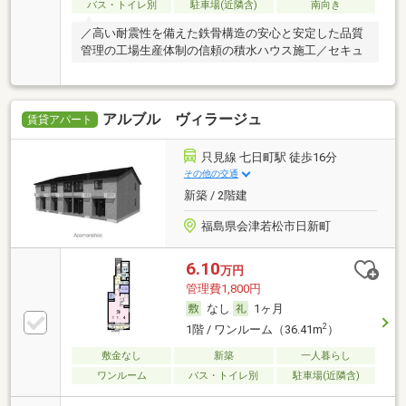
バス・トイレ別
駐車場(近隣含)
南向き
／高い耐震性を備えた鉄骨構造の安心と安定した品質
管理の工場生産体制の信頼の積水ハウス施工／セキュ
アルブル ヴィラージュ
賃貸アパート
只見線 七日町駅 徒歩16分
その他の交通
新築 / 2階建
福島県会津若松市日新町
6.10
万円
管理費1,800円
なし
1ヶ月
2
1階 / ワンルーム（36.41m
）
敷金なし
新築
一人暮らし
ワンルーム
バス・トイレ別
駐車場(近隣含)