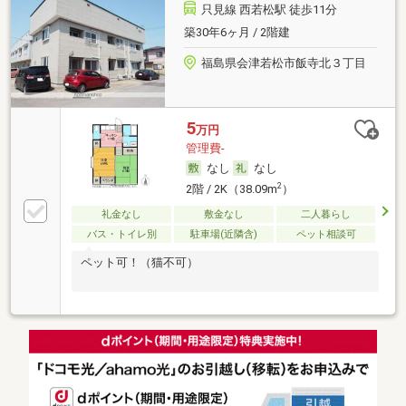
只見線 西若松駅 徒歩11分
築30年6ヶ月 / 2階建
福島県会津若松市飯寺北３丁目
5
万円
管理費-
なし
なし
2
2階 / 2K（38.09m
）
礼金なし
敷金なし
二人暮らし
バス・トイレ別
駐車場(近隣含)
ペット相談可
ペット可！（猫不可）