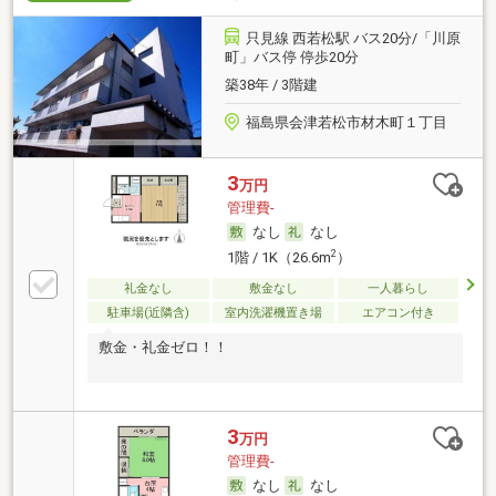
只見線 西若松駅 バス20分/「川原
町」バス停 停歩20分
築38年 / 3階建
福島県会津若松市材木町１丁目
3
万円
管理費-
なし
なし
2
1階 / 1K（26.6m
）
礼金なし
敷金なし
一人暮らし
駐車場(近隣含)
室内洗濯機置き場
エアコン付き
敷金・礼金ゼロ！！
3
万円
管理費-
なし
なし