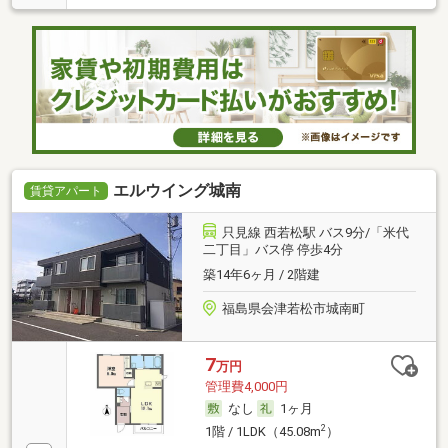
エルウイング城南
賃貸アパート
只見線 西若松駅 バス9分/「米代
二丁目」バス停 停歩4分
築14年6ヶ月 / 2階建
福島県会津若松市城南町
7
万円
管理費4,000円
なし
1ヶ月
2
1階 / 1LDK（45.08m
）