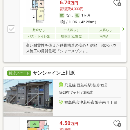
6.70
万円
管理費4,000円
なし
1ヶ月
2
1階 / 1LDK（42.25m
）
敷金なし
一人暮らし
二人暮らし
バス・トイレ別
駐車場(近隣含)
南向き
高い耐震性を備えた鉄骨構造の安心と信頼 積水ハウ
ス施工の賃貸住宅『シャーメゾン』。
サンシャイン上川原
賃貸アパート
只見線 西若松駅 徒歩12分
築29年7ヶ月 / 2階建
福島県会津若松市飯寺南４丁目
4.50
万円
管理費-