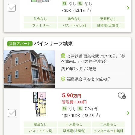
なし
なし
2
/ 3DK（52.17m
）
礼金なし
敷金なし
更新料なし
ファミリー
バス・トイレ別
駐車場(近隣含)
パインリーフ城東
賃貸アパート
会津鉄道 西若松駅 バス10分/「鶴
ケ城南口」バス停 停歩3分
築19年7ヶ月 / 2階建
福島県会津若松市城東町
5.90
万円
管理費1,800円
なし
7.9万円
2
1階 / 1LDK（48.58m
）
敷金なし
一人暮らし
二人暮らし
バス・トイレ別
駐車場(近隣含)
インターネット無料