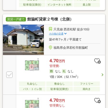
駐車場(近隣含)
インターネット無料
最上階
館脇町貸家２号棟（北側）
賃貸一戸建て
只見線 西若松駅 徒歩10分
その他の交通
築41年7ヶ月 / 平屋建て
福島県会津若松市館脇町
4.70
万円
管理費-
なし
なし
2
1階 / 3DK（52.17m
）
礼金なし
敷金なし
ファミリー
バス・トイレ別
駐車場(近隣含)
南向き
4.70
万円
管理費なし