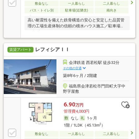
敷金なし
一人暮らし
二人暮らし
バス・トイレ別
駐車場(近隣含)
南向き
高い耐震性を備えた鉄骨構造の安心と安定した品質管
理の工場生産体制の信頼の積水ハウス施工／駐車場
（縦列
レフィシアＩＩ
賃貸アパート
会津鉄道 西若松駅 徒歩32分
その他の交通
築8年6ヶ月 / 2階建
福島県会津若松市門田町大字中
野字屋敷
6.90
万円
管理費4,000円
なし
1ヶ月
2
1階 / 1LDK（45.13m
）
敷金なし
一人暮らし
二人暮らし