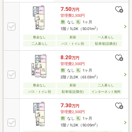
7.50
万円
管理費2,300円
なし
1ヶ月
2
1階 / 1LDK（50.01m
）
敷金なし
新築
一人暮らし
二人暮らし
バス・トイレ別
駐車場(近隣含)
8.20
万円
管理費2,300円
なし
1ヶ月
2
2階 / 2LDK（63.03m
）
敷金なし
新築
二人暮らし
バス・トイレ別
駐車場(近隣含)
インターネット無料
7.30
万円
管理費2,300円
なし
1ヶ月
2
1階 / 1LDK（50.05m
）