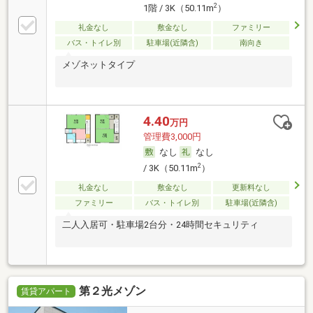
2
1階 / 3K（50.11m
）
礼金なし
敷金なし
ファミリー
バス・トイレ別
駐車場(近隣含)
南向き
メゾネットタイプ
4.40
万円
管理費3,000円
なし
なし
2
/ 3K（50.11m
）
礼金なし
敷金なし
更新料なし
ファミリー
バス・トイレ別
駐車場(近隣含)
二人入居可・駐車場2台分・24時間セキュリティ
第２光メゾン
賃貸アパート