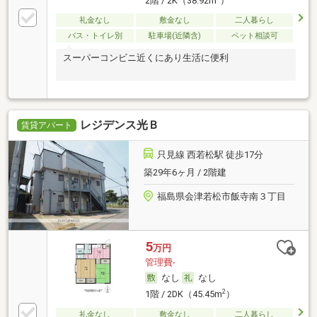
2階 / 2K（38.92m
）
礼金なし
敷金なし
二人暮らし
バス・トイレ別
駐車場(近隣含)
ペット相談可
スーパーコンビニ近くにあり生活に便利
レジデンス光Ｂ
賃貸アパート
只見線 西若松駅 徒歩17分
築29年6ヶ月 / 2階建
福島県会津若松市飯寺南３丁目
5
万円
管理費-
なし
なし
2
1階 / 2DK（45.45m
）
礼金なし
敷金なし
二人暮らし