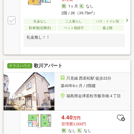
1ヶ月
なし
2
2階 / 2K（39.75m
）
礼金なし
二人暮らし
バス・トイレ別
駐車場(近隣含)
ペット相談可
最上階
礼金無し！！
歌川アパート
テラスハウス
只見線 西若松駅 徒歩22分
築43年6ヶ月 / 2階建
福島県会津若松市飯寺南４丁目
4.40
万円
管理費3,000円
なし
なし