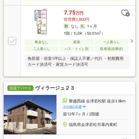
7.75
万円
管理費2,800円
なし
1ヶ月
2
1階 / 1LDK（50.01m
）
敷金なし
新築
一人暮らし
二人暮らし
バス・トイレ別
駐車場(近隣含)
角部屋・浴室1坪以上・保証人不要／代行 ・初期費用
カード決済可・家賃カード決済可
ヴィラージュ２３
賃貸アパート
磐越西線 会津若松駅 徒歩3.8km
その他の交通
築12年7ヶ月 / 2階建
福島県会津若松市幕内東町