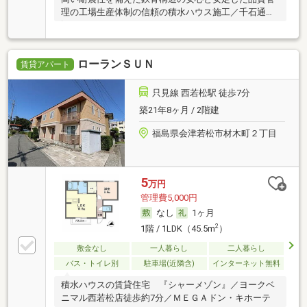
理の工場生産体制の信頼の積水ハウス施工／千石通り
沿い
ローランＳＵＮ
賃貸アパート
只見線 西若松駅 徒歩7分
築21年8ヶ月 / 2階建
福島県会津若松市材木町２丁目
5
万円
管理費5,000円
なし
1ヶ月
2
1階 / 1LDK（45.5m
）
敷金なし
一人暮らし
二人暮らし
バス・トイレ別
駐車場(近隣含)
インターネット無料
積水ハウスの賃貸住宅 『シャーメゾン』／ヨークベ
ニマル西若松店徒歩約7分／ＭＥＧＡドン・キホーテ