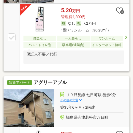
5.20
万円
管理費1,800円
なし
7.2万円
2
1階 / ワンルーム（36.28m
）
敷金なし
一人暮らし
ワンルーム
バス・トイレ別
駐車場(近隣含)
インターネット無料
保証人不要／代行
アグリーアブル
賃貸アパート
ＪＲ只見線 七日町駅 徒歩9分
その他の交通
築35年6ヶ月 / 2階建
福島県会津若松市八日町