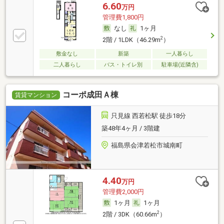
6.60
万円
管理費1,800円
なし
1ヶ月
2
2階 / 1LDK（46.29m
）
敷金なし
新築
一人暮らし
二人暮らし
バス・トイレ別
駐車場(近隣含)
コーポ成田Ａ棟
賃貸マンション
只見線 西若松駅 徒歩18分
築48年4ヶ月 / 3階建
福島県会津若松市城南町
4.40
万円
管理費2,000円
1ヶ月
1ヶ月
2
2階 / 3DK（60.66m
）