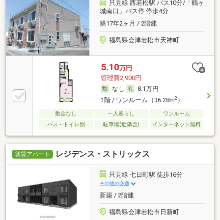
只見線 西若松駅 バス10分/「鶴ヶ
城南口」バス停 停歩4分
築17年2ヶ月 / 2階建
福島県会津若松市天神町
5.10
万円
管理費2,900円
なし
8.1万円
2
1階 / ワンルーム（36.28m
）
敷金なし
一人暮らし
ワンルーム
バス・トイレ別
駐車場(近隣含)
インターネット無料
レジデンス・ストリックス
賃貸アパート
只見線 七日町駅 徒歩16分
その他の交通
新築 / 2階建
福島県会津若松市日新町