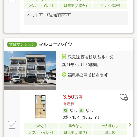
バス・トイレ別
駐車場(近隣含)
ペット相談可
ペット可 猫の飼育不可
マルコーハイツ
賃貸マンション
只見線 西若松駅 徒歩17分
築41年4ヶ月 / 3階建
福島県会津若松市表町
3.50
万円
管理費-
なし
なし
2
3階 / 1DK（30.23m
）
礼金なし
敷金なし
一人暮らし
バス・トイレ別
駐車場(近隣含)
最上階