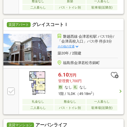
敷金なし
新築
一人暮らし
二人暮らし
バス・トイレ別
駐車場(近隣含)
グレイスコートＩ
賃貸アパート
磐越西線 会津若松駅 バス15分/
「会津高校入口」バス停 停歩3分
その他の交通
築20年 / 2階建
福島県会津若松市錦町
6.10
万円
管理費1,700円
なし
なし
2
1階 / 1LDK（49.18m
）
礼金なし
敷金なし
一人暮らし
二人暮らし
バス・トイレ別
駐車場(近隣含)
アーバンライフ
賃貸マンション