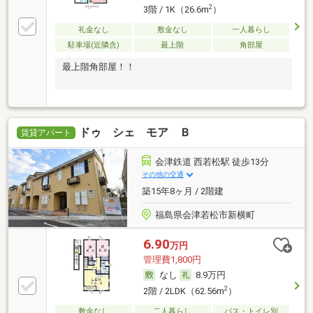
2
3階 / 1K（26.6m
）
礼金なし
敷金なし
一人暮らし
駐車場(近隣含)
最上階
角部屋
最上階角部屋！！
ドゥ シェ モア Ｂ
賃貸アパート
会津鉄道 西若松駅 徒歩13分
その他の交通
築15年8ヶ月 / 2階建
福島県会津若松市新横町
6.90
万円
管理費1,800円
なし
8.9万円
2
2階 / 2LDK（62.56m
）
敷金なし
二人暮らし
バス・トイレ別