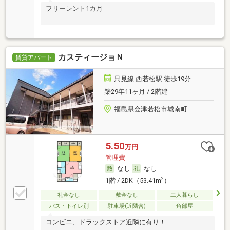
フリーレント1カ月
カスティージョＮ
賃貸アパート
只見線 西若松駅 徒歩19分
築29年11ヶ月 / 2階建
福島県会津若松市城南町
5.50
万円
管理費-
なし
なし
2
1階 / 2DK（53.41m
）
礼金なし
敷金なし
二人暮らし
バス・トイレ別
駐車場(近隣含)
角部屋
コンビニ、ドラックストア近隣に有り！