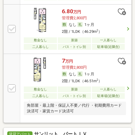
6.80
万円
管理費2,800円
なし
1ヶ月
2
2階 / 1LDK（46.29m
）
敷金なし
新築
一人暮らし
二人暮らし
バス・トイレ別
駐車場(近隣含)
7
万円
管理費2,800円
なし
1ヶ月
2
2階 / 1LDK（46.51m
）
敷金なし
新築
一人暮らし
二人暮らし
バス・トイレ別
駐車場(近隣含)
角部屋・最上階・保証人不要／代行 ・初期費用カード
決済可・家賃カード決済可
サンリット パートＩＶ
賃貸アパート