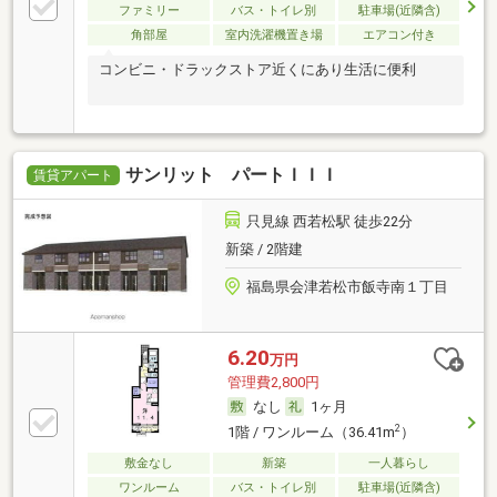
ファミリー
バス・トイレ別
駐車場(近隣含)
角部屋
室内洗濯機置き場
エアコン付き
コンビニ・ドラックストア近くにあり生活に便利
サンリット パートＩＩＩ
賃貸アパート
只見線 西若松駅 徒歩22分
新築 / 2階建
福島県会津若松市飯寺南１丁目
6.20
万円
管理費2,800円
なし
1ヶ月
2
1階 / ワンルーム（36.41m
）
敷金なし
新築
一人暮らし
ワンルーム
バス・トイレ別
駐車場(近隣含)