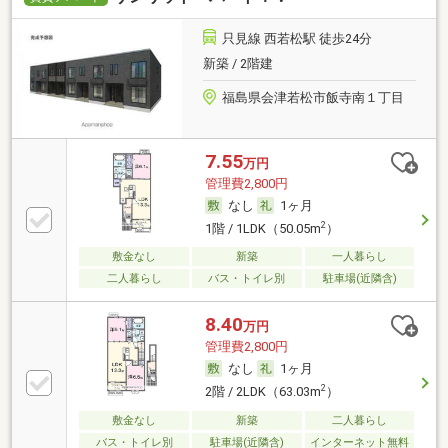
只見線 西若松駅 徒歩24分
新築 / 2階建
福島県会津若松市飯寺南１丁目
7.55
万円
管理費2,800円
なし
1ヶ月
2
1階 / 1LDK（50.05m
）
敷金なし
新築
一人暮らし
二人暮らし
バス・トイレ別
駐車場(近隣含)
8.40
万円
管理費2,800円
なし
1ヶ月
2
2階 / 2LDK（63.03m
）
敷金なし
新築
二人暮らし
バス・トイレ別
駐車場(近隣含)
インターネット無料