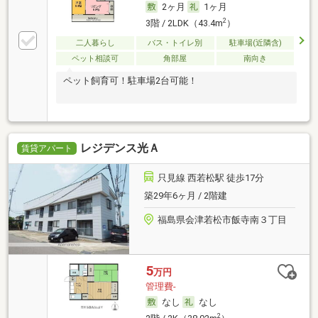
2ヶ月
1ヶ月
2
3階 / 2LDK（43.4m
）
二人暮らし
バス・トイレ別
駐車場(近隣含)
ペット相談可
角部屋
南向き
ペット飼育可！駐車場2台可能！
レジデンス光Ａ
賃貸アパート
只見線 西若松駅 徒歩17分
築29年6ヶ月 / 2階建
福島県会津若松市飯寺南３丁目
5
万円
管理費-
なし
なし
2