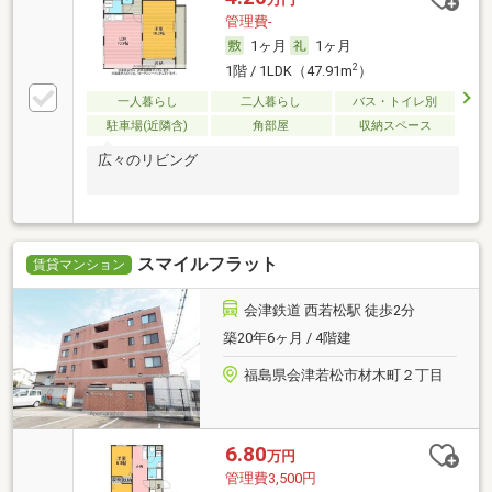
管理費-
1ヶ月
1ヶ月
2
1階 / 1LDK（47.91m
）
一人暮らし
二人暮らし
バス・トイレ別
駐車場(近隣含)
角部屋
収納スペース
広々のリビング
スマイルフラット
賃貸マンション
会津鉄道 西若松駅 徒歩2分
築20年6ヶ月 / 4階建
福島県会津若松市材木町２丁目
6.80
万円
管理費3,500円