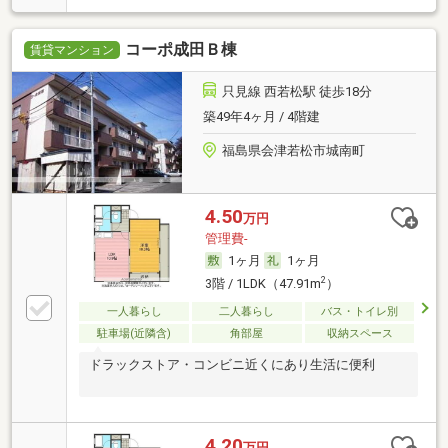
コーポ成田Ｂ棟
賃貸マンション
只見線 西若松駅 徒歩18分
築49年4ヶ月 / 4階建
福島県会津若松市城南町
4.50
万円
管理費-
1ヶ月
1ヶ月
2
3階 / 1LDK（47.91m
）
一人暮らし
二人暮らし
バス・トイレ別
駐車場(近隣含)
角部屋
収納スペース
ドラックストア・コンビニ近くにあり生活に便利
4.20
万円