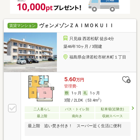
ヴォンメゾンＺＡＩＭＯＫＵＩＩ
賃貸マンション
只見線 西若松駅 徒歩4分
築46年10ヶ月 / 3階建
福島県会津若松市材木町１丁目
5.60
万円
管理費-
1ヶ月
1ヶ月
2
3階 / 2LDK（53.4m
）
二人暮らし
バス・トイレ別
駐車場(近隣含)
最上階
南向き
収納スペース
最上階 追い焚き付き！ スーパー近く生活に便利