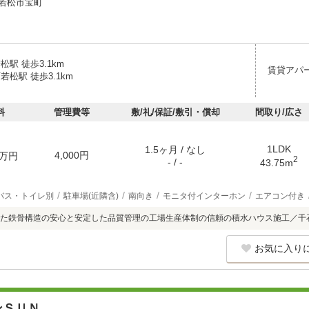
若松市宝町
松駅 徒歩3.1km
賃貸アパ
若松駅 徒歩3.1km
料
管理費等
敷/礼/保証/敷引・償却
間取り/広さ
1LDK
1.5ヶ月 / なし
4,000円
万円
2
- / -
43.75m
バス・トイレ別
駐車場(近隣含)
南向き
モニタ付インターホン
エアコン付き
た鉄骨構造の安心と安定した品質管理の工場生産体制の信頼の積水ハウス施工／千
お気に入り
ンＳＵＮ