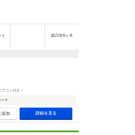
ート
築21年8ヶ月
エアコン付き
ホーテ
詳細を見る
に追加