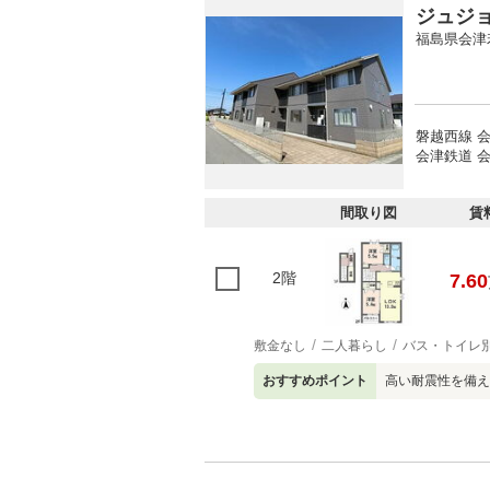
ジュジ
福島県会津
磐越西線 
会津鉄道 会
間取り図
賃
2階
7.60
敷金なし
二人暮らし
バス・トイレ
おすすめポイント
高い耐震性を備え