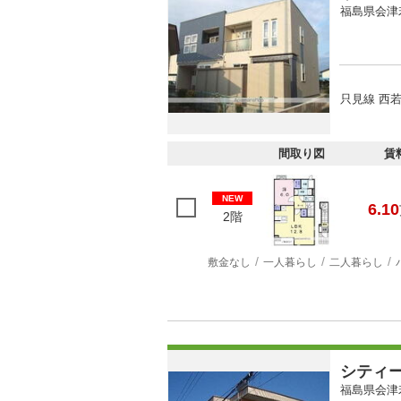
福島県会津
只見線 西若
間取り図
賃
NEW
6.10
2階
敷金なし
一人暮らし
二人暮らし
シティ
福島県会津