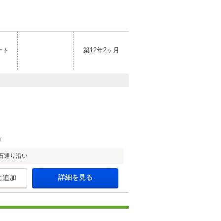
ート
築12年2ヶ月
石通り沿い
詳細を見る
に追加