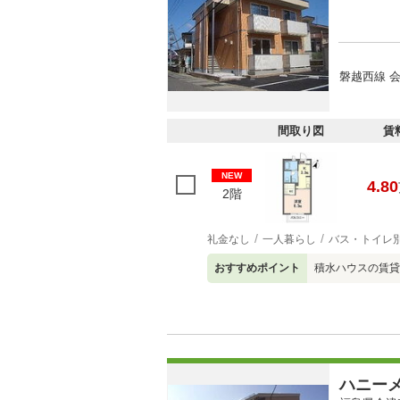
磐越西線 会
間取り図
賃
NEW
4.80
2階
礼金なし
一人暮らし
バス・トイレ
おすすめポイント
積水ハウスの賃貸
ハニー