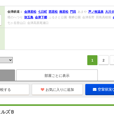
会津鉄道：
会津若松
七日町
西若松
南若松
門田
あまや
芦ノ牧温泉
大川
塔のへつり
弥五島
会津下郷
ふるさと公園
養鱒公園
会津長野
田島高校前
七ヶ岳登山口
会津高原尾瀬口
1
2
部屋ごとに表示
お気に入りに追加
空室状況
ヒルズＢ