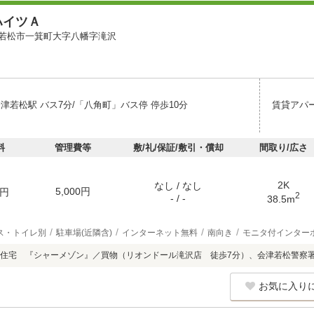
ハイツＡ
若松市一箕町大字八幡字滝沢
津若松駅 バス7分/「八角町」バス停 停歩10分
賃貸アパ
料
管理費等
敷/礼/保証/敷引・償却
間取り/広さ
2K
なし / なし
5,000円
円
2
- / -
38.5m
ス・トイレ別
駐車場(近隣含)
インターネット無料
南向き
モニタ付インター
住宅 『シャーメゾン』／買物（リオンドール滝沢店 徒歩7分）、会津若松警察署
お気に入り