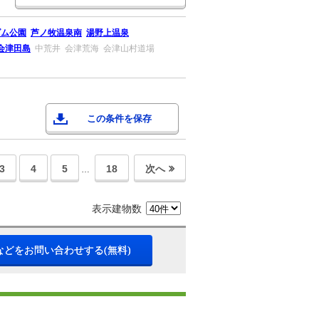
ダム公園
芦ノ牧温泉南
湯野上温泉
会津田島
中荒井
会津荒海
会津山村道場
この条件を保存
3
4
5
18
次へ
…
表示建物数
などをお問い合わせする(無料)