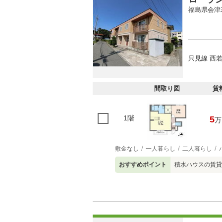
福島県会津
只見線 西若
間取り図
賃
1階
5
万
敷金なし
一人暮らし
二人暮らし
おすすめポイント
積水ハウスの賃貸