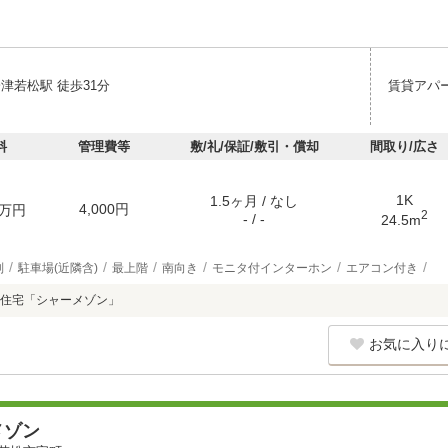
津若松駅 徒歩31分
賃貸アパ
料
管理費等
敷/礼/保証/敷引・償却
間取り/広さ
1K
1.5ヶ月 / なし
4,000円
万円
2
- / -
24.5m
別
駐車場(近隣含)
最上階
南向き
モニタ付インターホン
エアコン付き
住宅「シャーメゾン」
お気に入り
メゾン