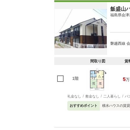
飯盛山
福島県会津
磐越西線 会
間取り図
賃
1階
5
万
礼金なし
敷金なし
二人暮らし
バ
おすすめポイント
積水ハウスの賃貸