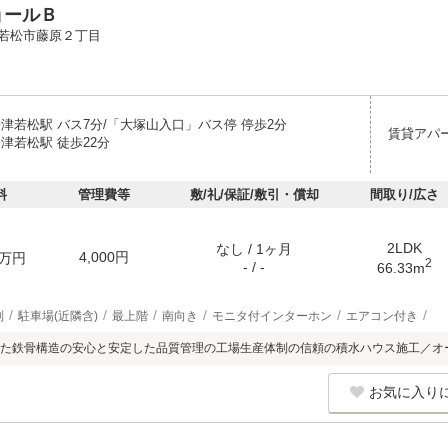
ョールＢ
若松市藤原２丁目
会津若松駅 バス7分/「大塚山入口」バス停 停歩2分
賃貸アパ
津若松駅 徒歩22分
料
管理費等
敷/礼/保証/敷引・償却
間取り/広さ
2LDK
なし / 1ヶ月
4,000円
万円
2
- / -
66.33m
別
駐車場(近隣含)
最上階
南向き
モニタ付インターホン
エアコン付き
た鉄骨構造の安心と安定した品質管理の工場生産体制の信頼の積水ハウス施工／オ
お気に入り