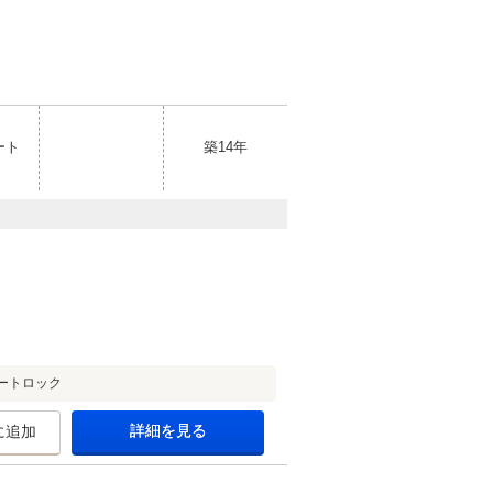
ート
築14年
ートロック
詳細を見る
に追加