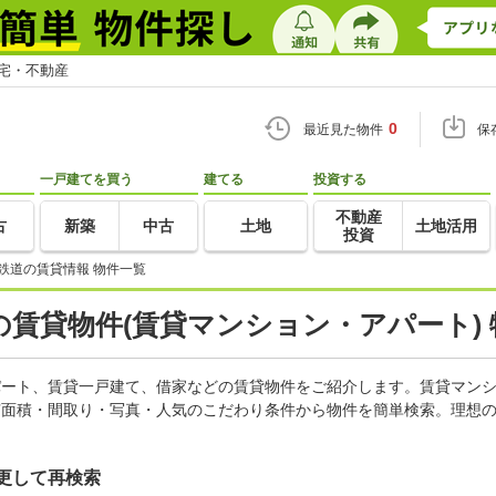
住宅・不動産
0
最近見た物件
保
一戸建てを買う
建てる
投資する
不動産
古
新築
中古
土地
土地活用
投資
鉄道の賃貸情報 物件一覧
賃貸物件(賃貸マンション・アパート) 
アパート、賃貸一戸建て、借家などの賃貸物件をご紹介します。賃貸マン
有面積・間取り・写真・人気のこだわり条件から物件を簡単検索。理想の
更して再検索