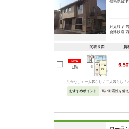
福島県会津
只見線 西若
会津鉄道 西
間取り図
賃
NEW
6.50
1階
礼金なし
一人暮らし
二人暮らし
おすすめポイント
高い耐震性を備え
ローラ