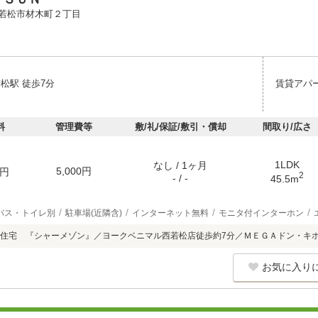
若松市材木町２丁目
松駅 徒歩7分
賃貸アパ
料
管理費等
敷/礼/保証/敷引・償却
間取り/広さ
1LDK
なし / 1ヶ月
5,000円
円
2
- / -
45.5m
バス・トイレ別
駐車場(近隣含)
インターネット無料
モニタ付インターホン
住宅 『シャーメゾン』／ヨークベニマル西若松店徒歩約7分／ＭＥＧＡドン・キ
お気に入り