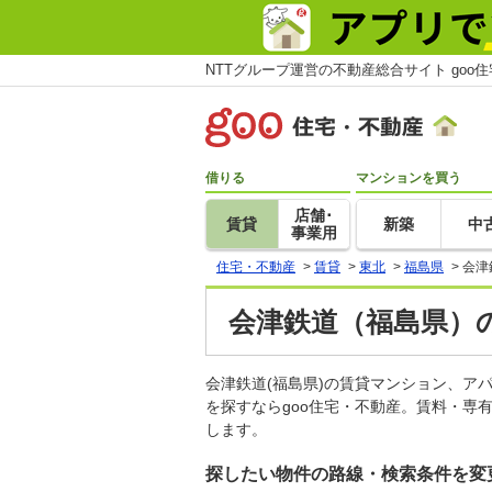
NTTグループ運営の不動産総合サイト goo
借りる
マンションを買う
店舗･
賃貸
新築
中
事業用
住宅・不動産
>
賃貸
>
東北
>
福島県
>
会津
会津鉄道（福島県）の
会津鉄道(福島県)の賃貸マンション、
を探すならgoo住宅・不動産。賃料・専
します。
探したい物件の路線・検索条件を変