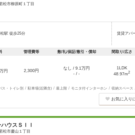
若松市柳原町１丁目
松駅 徒歩25分
賃貸アパ
料
管理費等
敷/礼/保証/敷引・償却
間取り/広さ
1LDK
なし / 9.1万円
2,300円
万円
2
- / -
48.97m
バス・トイレ別
駐車場(近隣含)
最上階
モニタ付インターホン
収納スペース
お気に入り
ーハウスＳＩＩ
若松市慶山１丁目