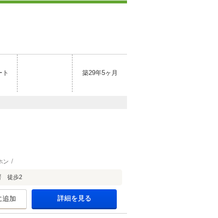
ート
築29年5ヶ月
ホン
 徒歩2
詳細を見る
に追加