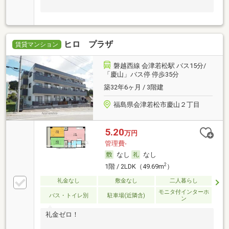
ヒロ プラザ
賃貸マンション
磐越西線 会津若松駅 バス15分/
「慶山」バス停 停歩35分
築32年6ヶ月 / 3階建
福島県会津若松市慶山２丁目
5.20
万円
管理費-
なし
なし
2
1階 / 2LDK（49.69m
）
礼金なし
敷金なし
二人暮らし
モニタ付インターホ
バス・トイレ別
駐車場(近隣含)
ン
礼金ゼロ！