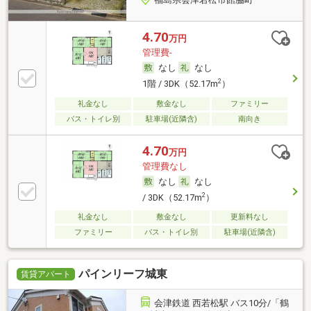
4.70
万円
管理費-
なし
なし
2
1階 / 3DK（52.17m
）
礼金なし
敷金なし
ファミリー
バス・トイレ別
駐車場(近隣含)
南向き
4.70
万円
管理費なし
なし
なし
2
/ 3DK（52.17m
）
礼金なし
敷金なし
更新料なし
ファミリー
バス・トイレ別
駐車場(近隣含)
パインリーフ城東
賃貸アパート
会津鉄道 西若松駅 バス10分/「鶴