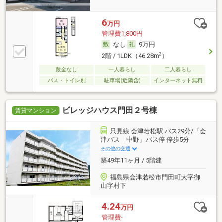
6
万円
管理費1,800円
なし
9万円
2
2階 / 1LDK（46.28m
）
敷金なし
一人暮らし
二人暮らし
バス・トイレ別
駐車場(近隣含)
インターネット無料
ビレッジハウス門田２号棟
賃貸マンション
只見線 会津若松駅 バス29分/「会
津バス 中野」バス停 停歩5分
その他の交通
築49年11ヶ月 / 5階建
福島県会津若松市門田町大字御
山字村下
4.24
万円
管理費-