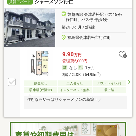
シャーメゾン行仁
賃貸アパート
磐越西線 会津若松駅 バス16分/
「行仁町」バス停 停歩4分
築2年3ヶ月 / 2階建
福島県会津若松市行仁町
9.90
万円
管理費5,000円
なし
1ヶ月
2
2階 / 2LDK（64.95m
）
敷金なし
二人暮らし
バス・トイレ別
駐車場(近隣含)
インターネット無料
最上階
住むならやっぱりシャーメゾンの新築！／