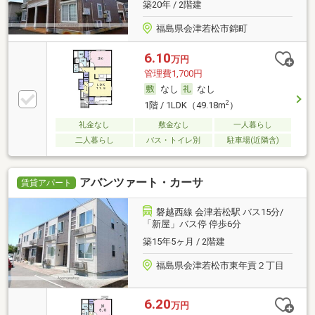
築20年 / 2階建
福島県会津若松市錦町
6.10
万円
管理費1,700円
なし
なし
2
1階 / 1LDK（49.18m
）
礼金なし
敷金なし
一人暮らし
二人暮らし
バス・トイレ別
駐車場(近隣含)
アバンツァート・カーサ
賃貸アパート
磐越西線 会津若松駅 バス15分/
「新屋」バス停 停歩6分
築15年5ヶ月 / 2階建
福島県会津若松市東年貢２丁目
6.20
万円