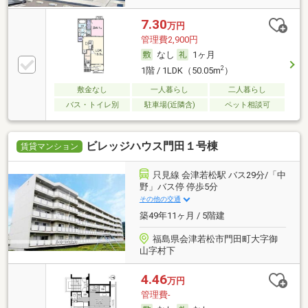
7.30
万円
管理費2,900円
なし
1ヶ月
2
1階 / 1LDK（50.05m
）
敷金なし
一人暮らし
二人暮らし
バス・トイレ別
駐車場(近隣含)
ペット相談可
ビレッジハウス門田１号棟
賃貸マンション
只見線 会津若松駅 バス29分/「中
野」バス停 停歩5分
その他の交通
築49年11ヶ月 / 5階建
福島県会津若松市門田町大字御
山字村下
4.46
万円
管理費-