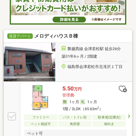
メロディハウスＢ棟
賃貸アパート
磐越西線 会津若松駅 徒歩26分
築31年6ヶ月 / 2階建
福島県会津若松市北滝沢１丁目
5.50
万円
管理費-
1ヶ月
1ヶ月
2
1階 / 3LDK（65.63m
）
ファミリー
バス・トイレ別
駐車場(近隣含)
ペット相談可
角部屋
南向き
ペット可