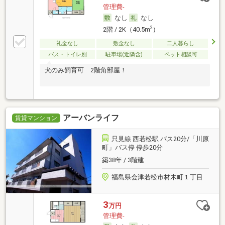
管理費-
なし
なし
2
2階 / 2K（40.5m
）
礼金なし
敷金なし
二人暮らし
バス・トイレ別
駐車場(近隣含)
ペット相談可
犬のみ飼育可 2階角部屋！
アーバンライフ
賃貸マンション
只見線 西若松駅 バス20分/「川原
町」バス停 停歩20分
築38年 / 3階建
福島県会津若松市材木町１丁目
3
万円
管理費-