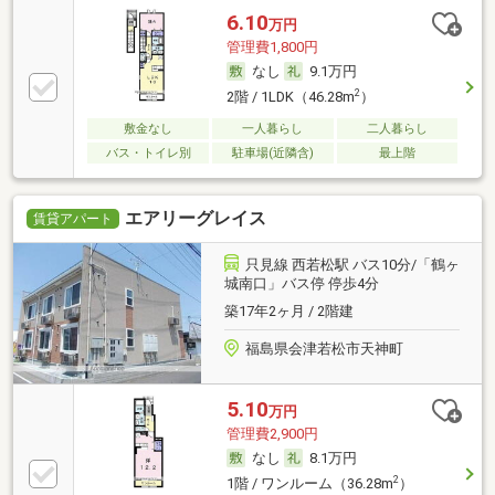
6.10
万円
管理費1,800円
なし
9.1万円
2
2階 / 1LDK（46.28m
）
敷金なし
一人暮らし
二人暮らし
バス・トイレ別
駐車場(近隣含)
最上階
エアリーグレイス
賃貸アパート
只見線 西若松駅 バス10分/「鶴ヶ
城南口」バス停 停歩4分
築17年2ヶ月 / 2階建
福島県会津若松市天神町
5.10
万円
管理費2,900円
なし
8.1万円
2
1階 / ワンルーム（36.28m
）