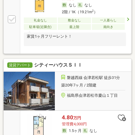
なし
なし
2
2階 / 1K（19.21m
）
礼金なし
敷金なし
一人暮らし
駐車場(近隣含)
最上階
南向き
家賃1ヶ月フリーレント！
シティーハウスＳＩＩ
賃貸アパート
磐越西線 会津若松駅 徒歩31分
築20年7ヶ月 / 2階建
福島県会津若松市慶山１丁目
4.80
万円
管理費4,000円
1.5ヶ月
なし