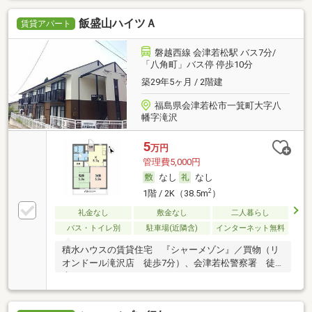
飯盛山ハイツＡ
賃貸アパート
磐越西線 会津若松駅 バス7分/
「八角町」バス停 停歩10分
築29年5ヶ月 / 2階建
福島県会津若松市一箕町大字八
幡字滝沢
5
万円
管理費5,000円
なし
なし
2
1階 / 2K（38.5m
）
礼金なし
敷金なし
二人暮らし
バス・トイレ別
駐車場(近隣含)
インターネット無料
積水ハウスの賃貸住宅 『シャーメゾン』／買物（リ
オンドール滝沢店 徒歩7分）、会津若松警察署 徒
歩2