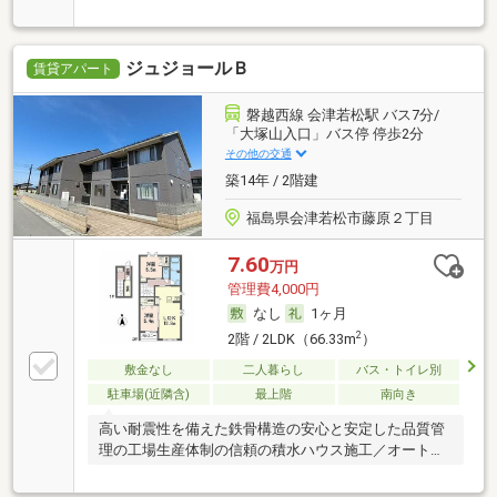
ジュジョールＢ
賃貸アパート
磐越西線 会津若松駅 バス7分/
「大塚山入口」バス停 停歩2分
その他の交通
築14年 / 2階建
福島県会津若松市藤原２丁目
7.60
万円
管理費4,000円
なし
1ヶ月
2
2階 / 2LDK（66.33m
）
敷金なし
二人暮らし
バス・トイレ別
駐車場(近隣含)
最上階
南向き
高い耐震性を備えた鉄骨構造の安心と安定した品質管
理の工場生産体制の信頼の積水ハウス施工／オートロ
ック