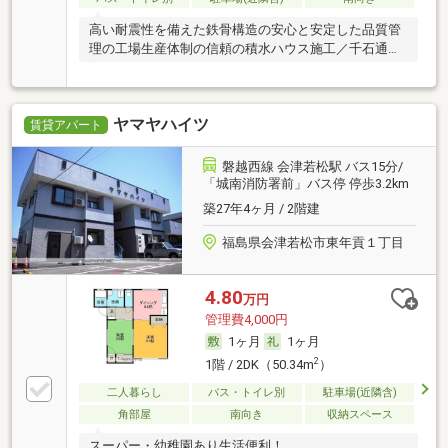
高い耐震性を備えた鉄骨構造の安心と安定した品質管
理の工場生産体制の信頼の積水ハウス施工／千石通り
沿い
ヤマヤハイツ
賃貸アパート
磐越西線 会津若松駅 バス15分/
「城南消防署前」バス停 停歩3.2km
築27年4ヶ月 / 2階建
福島県会津若松市東年貢１丁目
4.80
万円
管理費4,000円
1ヶ月
1ヶ月
2
1階 / 2DK（50.34m
）
二人暮らし
バス・トイレ別
駐車場(近隣含)
角部屋
南向き
収納スペース
スーパー・幼稚園あり生活便利！