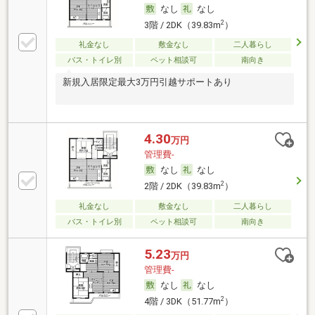
なし
なし
2
3階 / 2DK（39.83m
）
礼金なし
敷金なし
二人暮らし
バス・トイレ別
ペット相談可
南向き
新規入居限定最大3万円引越サポートあり
4.30
万円
管理費-
なし
なし
2
2階 / 2DK（39.83m
）
礼金なし
敷金なし
二人暮らし
バス・トイレ別
ペット相談可
南向き
5.23
万円
管理費-
なし
なし
2
4階 / 3DK（51.77m
）