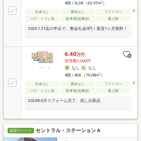
2
4階 / 3LDK（63.97m
）
礼金なし
敷金なし
ファミリー
バス・トイレ別
駐車場(近隣含)
最上階
2026.1.31迄の申込で、敷金礼金0円！家賃1ヶ月無料！
6.40
万円
管理費3,000円
なし
なし
2
4階 / 4DK（79.08m
）
礼金なし
敷金なし
ファミリー
バス・トイレ別
駐車場(近隣含)
最上階
2024年6月リフォーム完了。流し台新品
セントラル・ステーションＡ
賃貸アパート