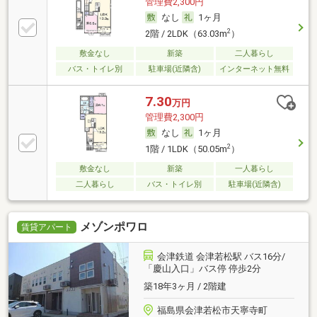
管理費2,300円
なし
1ヶ月
2
2階 / 2LDK（63.03m
）
敷金なし
新築
二人暮らし
バス・トイレ別
駐車場(近隣含)
インターネット無料
7.30
万円
管理費2,300円
なし
1ヶ月
2
1階 / 1LDK（50.05m
）
敷金なし
新築
一人暮らし
二人暮らし
バス・トイレ別
駐車場(近隣含)
メゾンポワロ
賃貸アパート
会津鉄道 会津若松駅 バス16分/
「慶山入口」バス停 停歩2分
築18年3ヶ月 / 2階建
福島県会津若松市天寧寺町