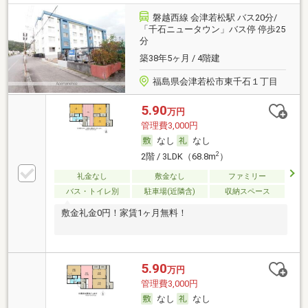
磐越西線 会津若松駅 バス20分/
「千石ニュータウン」バス停 停歩25
分
築38年5ヶ月 / 4階建
福島県会津若松市東千石１丁目
5.90
万円
管理費3,000円
なし
なし
2
2階 / 3LDK（68.8m
）
礼金なし
敷金なし
ファミリー
バス・トイレ別
駐車場(近隣含)
収納スペース
敷金礼金0円！家賃1ヶ月無料！
5.90
万円
管理費3,000円
なし
なし