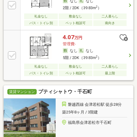
なし
なし
2
2階 / 2DK（39.83m
）
礼金なし
敷金なし
二人暮らし
バス・トイレ別
ペット相談可
南向き
4.07
万円
管理費-
なし
なし
2
5階 / 2DK（39.83m
）
礼金なし
敷金なし
二人暮らし
バス・トイレ別
ペット相談可
最上階
プティシャトウ・千石町
賃貸マンション
磐越西線 会津若松駅 徒歩28分
築25年8ヶ月 / 3階建
福島県会津若松市千石町