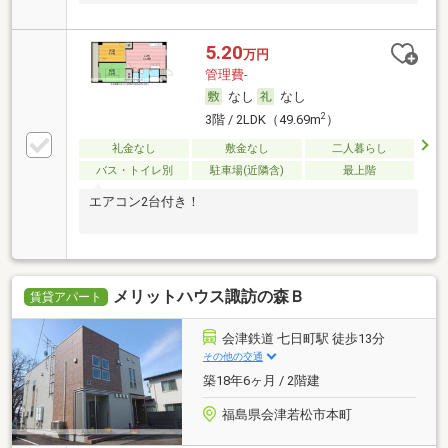
5.20
万円
管理費-
なし
なし
2
3階 / 2LDK（49.69m
）
礼金なし
敷金なし
二人暮らし
バス・トイレ別
駐車場(近隣含)
最上階
エアコン2台付き！
メリットハウス諏訪の森Ｂ
賃貸アパート
会津鉄道 七日町駅 徒歩13分
その他の交通
築18年6ヶ月 / 2階建
福島県会津若松市本町