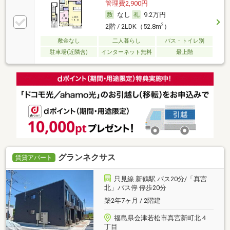
管理費2,900円
なし
9.2万円
2
2階 / 2LDK（52.8m
）
敷金なし
二人暮らし
バス・トイレ別
駐車場(近隣含)
インターネット無料
最上階
グランネクサス
賃貸アパート
只見線 新鶴駅 バス20分/「真宮
北」バス停 停歩20分
築2年7ヶ月 / 2階建
福島県会津若松市真宮新町北４
丁目