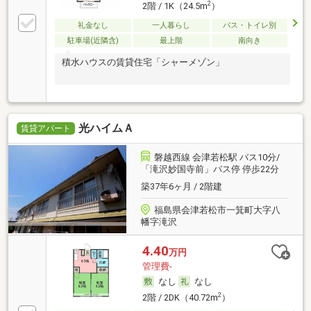
2
2階 / 1K（24.5m
）
礼金なし
一人暮らし
バス・トイレ別
駐車場(近隣含)
最上階
南向き
積水ハウスの賃貸住宅「シャーメゾン」
光ハイムＡ
賃貸アパート
磐越西線 会津若松駅 バス10分/
「滝沢妙国寺前」バス停 停歩22分
築37年6ヶ月 / 2階建
福島県会津若松市一箕町大字八
幡字滝沢
4.40
万円
管理費-
なし
なし
2
2階 / 2DK（40.72m
）