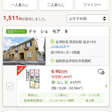
一人暮らし
二人暮らし
ファミリー
1,511
件
が該当しました。
ドゥ シェ モア Ｂ
賃貸アパート
会津鉄道 西若松駅 徒歩13分
その他の交通
築15年8ヶ月 / 2階建
福島県会津若松市新横町
6.90
万円
管理費1,800円
なし
8.9万円
2
2階 / 2LDK（62.56m
）
敷金なし
二人暮らし
バス・トイレ別
駐車場(近隣含)
インターネット無料
最上階