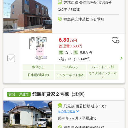
磐越西線 会津若松駅 徒歩5分
築2年 / 3階建
福島県会津若松市石堂町
6.80
万円
管理費3,500円
なし
9.8万円
2
2階 / 1K（36.14m
）
敷金なし
一人暮らし
バス・トイレ別
モニタ付インターホ
駐車場(近隣含)
インターネット無料
ン
館脇町貸家２号棟（北側）
賃貸一戸建て
只見線 西若松駅 徒歩10分
その他の交通
築41年7ヶ月 / 平屋建て
福島県会津若松市館脇町