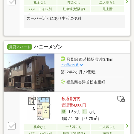
礼金なし
敷金なし
二人暮らし
バス・トイレ別
駐車場(近隣含)
最上階
スーパー近くにあり生活に便利
ハニーメゾン
賃貸アパート
只見線 西若松駅 徒歩3.1km
その他の交通
築12年2ヶ月 / 2階建
福島県会津若松市宝町
6.50
万円
管理費4,000円
1.5ヶ月
なし
2
1階 / 1LDK（43.75m
）
礼金なし
一人暮らし
二人暮らし
バス・トイレ別
駐車場(近隣含)
南向き