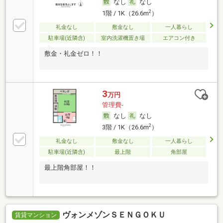
なし
なし
2
1階 / 1K（26.6m
）
礼金なし
敷金なし
一人暮らし
駐車場(近隣含)
室内洗濯機置き場
エアコン付き
敷金・礼金ゼロ！！
3
万円
管理費-
なし
なし
2
3階 / 1K（26.6m
）
礼金なし
敷金なし
一人暮らし
駐車場(近隣含)
最上階
角部屋
最上階角部屋！！
ヴォンメゾンＳＥＮＧＯＫＵ
賃貸マンション