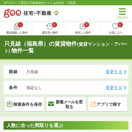
NTTグループ運営の不動産総合サイト goo住宅・不動産
1
0
0
0
最近検索した条件
最近見た物件
保存した条件
お気に入り
只見線（福島県）の賃貸物件
(賃貸マンション・アパー
物件一覧
ト)
路線
変更する
只見線
条件
変更する
指定なし
新着メールを受
検索条件を保存
アプリで探す
取る
人数に合った間取りを選ぶ