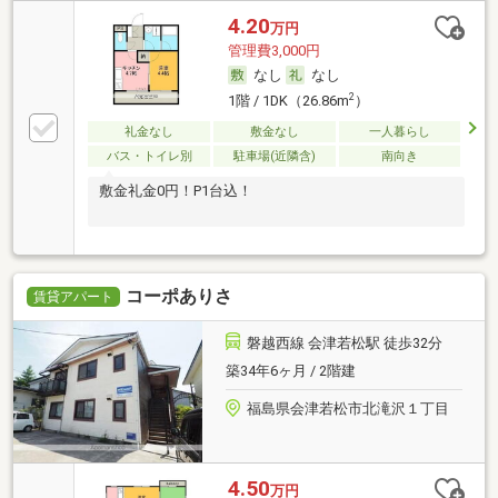
4.20
万円
管理費3,000円
なし
なし
2
1階 / 1DK（26.86m
）
礼金なし
敷金なし
一人暮らし
バス・トイレ別
駐車場(近隣含)
南向き
敷金礼金0円！P1台込！
コーポありさ
賃貸アパート
磐越西線 会津若松駅 徒歩32分
築34年6ヶ月 / 2階建
福島県会津若松市北滝沢１丁目
4.50
万円