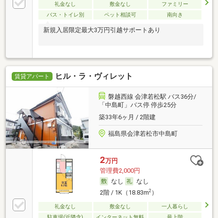
礼金なし
敷金なし
ファミリー
バス・トイレ別
ペット相談可
南向き
新規入居限定最大3万円引越サポートあり
ヒル・ラ・ヴィレット
賃貸アパート
磐越西線 会津若松駅 バス36分/
「中島町」バス停 停歩25分
築33年6ヶ月 / 2階建
福島県会津若松市中島町
2
万円
管理費2,000円
なし
なし
2
2階 / 1K（18.83m
）
礼金なし
敷金なし
一人暮らし
駐車場(近隣含)
インターネット無料
最上階