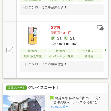
一口コンロ・ミニ冷蔵庫付き！
2
万円
管理費2,000円
なし
なし
2
1階 / 1K（18.83m
）
礼金なし
敷金なし
一人暮らし
駐車場(近隣含)
インターネット無料
角部屋
一口コンロ・ミニ冷蔵庫付き！
グレイスコートＩ
賃貸アパート
磐越西線 会津若松駅 バス15分/
「会津高校入口」バス停 停歩3分
その他の交通