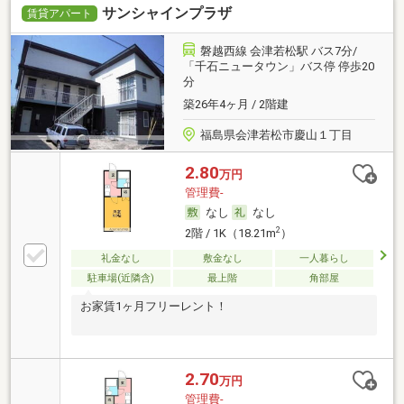
サンシャインプラザ
賃貸アパート
磐越西線 会津若松駅 バス7分/
「千石ニュータウン」バス停 停歩20
分
築26年4ヶ月 / 2階建
福島県会津若松市慶山１丁目
2.80
万円
管理費-
なし
なし
2
2階 / 1K（18.21m
）
礼金なし
敷金なし
一人暮らし
駐車場(近隣含)
最上階
角部屋
お家賃1ヶ月フリーレント！
2.70
万円
管理費-