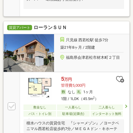
ローランＳＵＮ
賃貸アパート
只見線 西若松駅 徒歩7分
築21年8ヶ月 / 2階建
福島県会津若松市材木町２丁目
5
万円
管理費5,000円
なし
1ヶ月
2
1階 / 1LDK（45.5m
）
敷金なし
一人暮らし
二人暮らし
バス・トイレ別
駐車場(近隣含)
インターネット無料
積水ハウスの賃貸住宅 『シャーメゾン』／ヨークベ
ニマル西若松店徒歩約7分／ＭＥＧＡドン・キホーテ