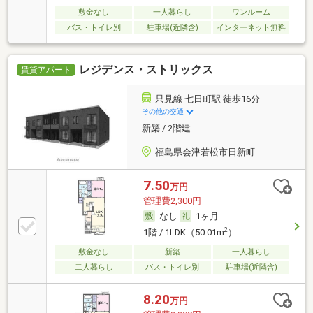
敷金なし
一人暮らし
ワンルーム
バス・トイレ別
駐車場(近隣含)
インターネット無料
レジデンス・ストリックス
賃貸アパート
只見線 七日町駅 徒歩16分
その他の交通
新築 / 2階建
福島県会津若松市日新町
7.50
万円
管理費2,300円
なし
1ヶ月
2
1階 / 1LDK（50.01m
）
敷金なし
新築
一人暮らし
二人暮らし
バス・トイレ別
駐車場(近隣含)
8.20
万円