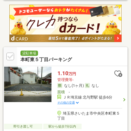
貸駐車場
本町東５丁目パーキング
1.10
万円
管理費等-
なし(1ヶ月)
なし
面積
-
ＪＲ埼京線 北与野駅 徒歩6分
その他の交通
埼玉県さいたま市中央区本町東５
丁目
即引き渡し可
駅から徒歩7分以内