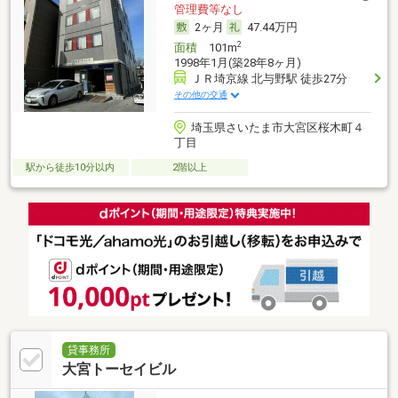
管理費等なし
2ヶ月
47.44万円
2
面積
101m
1998年1月(築28年8ヶ月)
ＪＲ埼京線 北与野駅 徒歩27分
その他の交通
埼玉県さいたま市大宮区桜木町４
丁目
駅から徒歩10分以内
2階以上
貸事務所
大宮トーセイビル