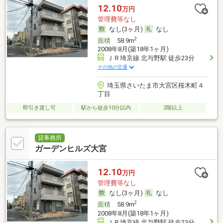
12.10
万円
管理費等なし
なし(3ヶ月)
なし
2
面積
58.9m
2008年8月(築18年1ヶ月)
ＪＲ埼京線 北与野駅 徒歩23分
その他の交通
埼玉県さいたま市大宮区桜木町４
丁目
即引き渡し可
駅から徒歩10分以内
2階以上
貸事務所
ガーデンヒルズ大宮
12.10
万円
管理費等なし
なし(3ヶ月)
なし
2
面積
58.9m
2008年8月(築18年1ヶ月)
ＪＲ埼京線 北与野駅 徒歩23分