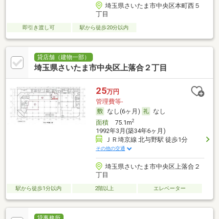
埼玉県さいたま市中央区本町西５
丁目
即引き渡し可
駅から徒歩20分以内
貸店舗（建物一部）
埼玉県さいたま市中央区上落合２丁目
25
万円
管理費等-
なし(6ヶ月)
なし
2
面積
75.1m
1992年3月(築34年6ヶ月)
ＪＲ埼京線 北与野駅 徒歩1分
その他の交通
埼玉県さいたま市中央区上落合２
丁目
駅から徒歩1分以内
2階以上
エレベーター
貸事務所