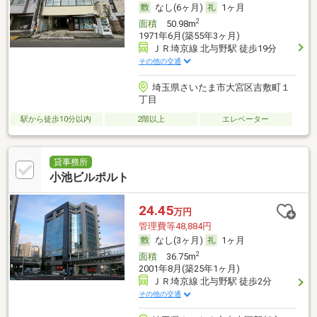
なし(6ヶ月)
1ヶ月
2
面積
50.98m
1971年6月(築55年3ヶ月)
ＪＲ埼京線 北与野駅 徒歩19分
その他の交通
埼玉県さいたま市大宮区吉敷町１
丁目
駅から徒歩10分以内
2階以上
エレベーター
貸事務所
小池ビルポルト
24.45
万円
管理費等48,884円
なし(3ヶ月)
1ヶ月
2
面積
36.75m
2001年8月(築25年1ヶ月)
ＪＲ埼京線 北与野駅 徒歩2分
その他の交通