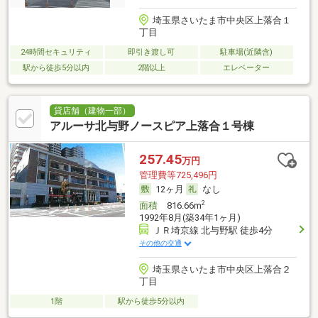
埼玉県さいたま市中央区上落合１
丁目
24時間セキュリティ
即引き渡し可
駐車場(近隣含)
駅から徒歩5分以内
2階以上
エレベーター
貸店舗（建物一部）
アルーサ北与野ノースピア上落合１号棟
257.45
万円
管理費等725,496円
12ヶ月
なし
2
面積
816.66m
1992年8月(築34年1ヶ月)
ＪＲ埼京線 北与野駅 徒歩4分
その他の交通
埼玉県さいたま市中央区上落合２
丁目
1階
駅から徒歩5分以内