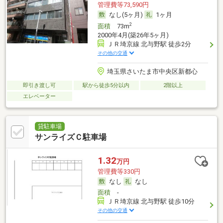
管理費等73,590円
なし(5ヶ月)
1ヶ月
2
面積
73m
2000年4月(築26年5ヶ月)
ＪＲ埼京線 北与野駅 徒歩2分
その他の交通
埼玉県さいたま市中央区新都心
即引き渡し可
駅から徒歩5分以内
2階以上
エレベーター
貸駐車場
サンライズＣ駐車場
1.32
万円
管理費等330円
なし
なし
面積
-
ＪＲ埼京線 北与野駅 徒歩10分
その他の交通