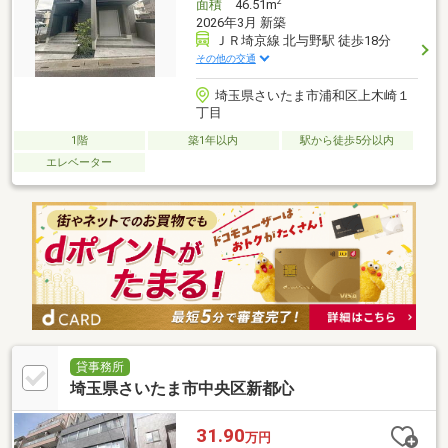
2
面積
46.51m
2026年3月 新築
ＪＲ埼京線 北与野駅 徒歩18分
その他の交通
埼玉県さいたま市浦和区上木崎１
丁目
1階
築1年以内
駅から徒歩5分以内
エレベーター
貸事務所
埼玉県さいたま市中央区新都心
31.90
万円