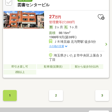
図書センタービル
27
万円
管理費等27,000円
2ヶ月
1ヶ月
2
面積
88.16m
1988年9月(築38年)
ＪＲ埼京線 北与野駅 徒歩5分
その他の交通
埼玉県さいたま市中央区上落合３
丁目
即引き渡し可
駐車場(近隣含)
駅から徒歩5分以内
2階以上
1
2
3