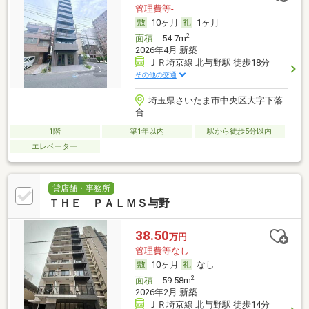
管理費等-
10ヶ月
1ヶ月
2
面積
54.7m
2026年4月 新築
ＪＲ埼京線 北与野駅 徒歩18分
その他の交通
埼玉県さいたま市中央区大字下落
合
1階
築1年以内
駅から徒歩5分以内
エレベーター
貸店舗・事務所
ＴＨＥ ＰＡＬＭＳ与野
38.50
万円
管理費等なし
10ヶ月
なし
2
面積
59.58m
2026年2月 新築
ＪＲ埼京線 北与野駅 徒歩14分