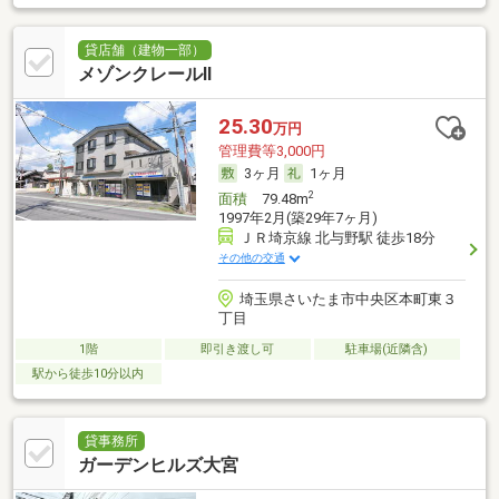
貸店舗（建物一部）
メゾンクレールⅡ
25.30
万円
管理費等3,000円
3ヶ月
1ヶ月
2
面積
79.48m
1997年2月(築29年7ヶ月)
ＪＲ埼京線 北与野駅 徒歩18分
その他の交通
埼玉県さいたま市中央区本町東３
丁目
1階
即引き渡し可
駐車場(近隣含)
駅から徒歩10分以内
貸事務所
ガーデンヒルズ大宮