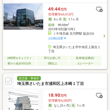
49.44
万円
管理費等65,912円
6ヶ月
1.1ヶ月
2
面積
99.05m
2013年9月(築13年)
ＪＲ埼京線 北与野駅 徒歩2分
その他の交通
埼玉県さいたま市中央区上落合１
丁目
24時間セキュリティ
即引き渡し可
駐車場(近隣含)
駅から徒歩5分以内
2階以上
エレベーター
貸店舗・事務所
埼玉県さいたま市浦和区上木崎１丁目
18.90
万円
管理費等6,000円
なし(3ヶ月)
1ヶ月