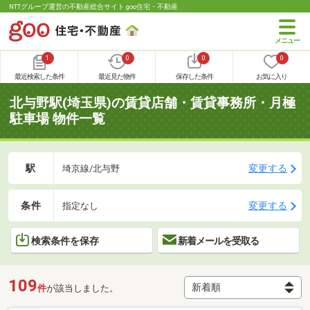
NTTグループ運営の不動産総合サイト goo住宅・不動産
1
0
0
0
最近検索した条件
最近見た物件
保存した条件
お気に入り
北与野駅(埼玉県)の賃貸店舗・賃貸事務所・月極
駐車場 物件一覧
駅
変更する
埼京線/北与野
条件
変更する
指定なし
検索条件を保存
新着メールを受取る
109
件
が該当しました。