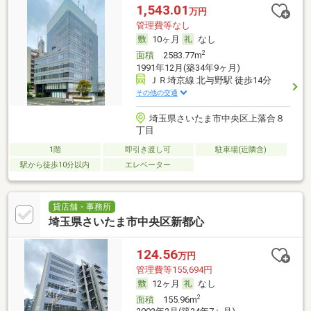
1,543.01
万円
管理費等なし
10ヶ月
なし
2
面積
2583.77m
1991年12月(築34年9ヶ月)
ＪＲ埼京線 北与野駅 徒歩14分
その他の交通
埼玉県さいたま市中央区上落合８
丁目
1階
即引き渡し可
駐車場(近隣含)
駅から徒歩10分以内
エレベーター
貸店舗・事務所
埼玉県さいたま市中央区新都心
124.56
万円
管理費等155,694円
12ヶ月
なし
2
面積
155.96m