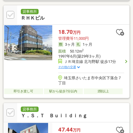
貸事務所
ＲＨＫビル
18.70
万円
管理費等11,000円
3ヶ月
1ヶ月
2
面積
50.12m
1997年6月(築29年3ヶ月)
ＪＲ埼京線 北与野駅 徒歩17分
その他の交通
埼玉県さいたま市中央区下落合７
丁目
即引き渡し可
駅から徒歩7分以内
2階以上
貸事務所
Ｙ．Ｓ．Ｔ Ｂｕｉｌｄｉｎｇ
47.44
万円