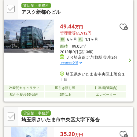
貸店舗・事務所
アスク新都心ビル
49.44
万円
管理費等65,912円
6ヶ月
1.1ヶ月
2
面積
99.05m
2013年9月(築13年)
ＪＲ埼京線 北与野駅 徒歩2分
その他の交通
埼玉県さいたま市中央区上落合１
丁目
24時間セキュリティ
即引き渡し可
駐車場(近隣含)
駅から徒歩5分以内
2階以上
エレベーター
貸店舗・事務所
埼玉県さいたま市中央区大字下落合
35.20
万円