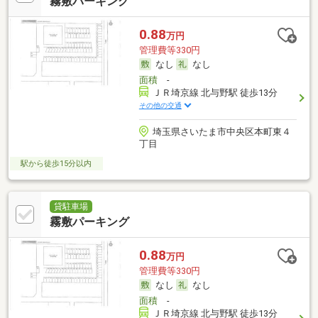
霧敷パーキング
0.88
万円
管理費等330円
なし
なし
面積
-
ＪＲ埼京線 北与野駅 徒歩13分
その他の交通
埼玉県さいたま市中央区本町東４
丁目
駅から徒歩15分以内
貸駐車場
霧敷パーキング
0.88
万円
管理費等330円
なし
なし
面積
-
ＪＲ埼京線 北与野駅 徒歩13分