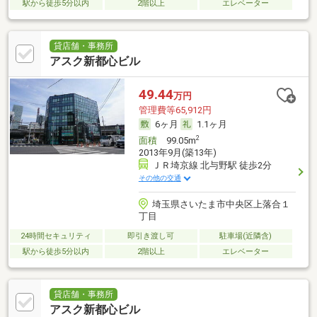
駅から徒歩5分以内
2階以上
エレベーター
貸店舗・事務所
アスク新都心ビル
49.44
万円
管理費等65,912円
6ヶ月
1.1ヶ月
2
面積
99.05m
2013年9月(築13年)
ＪＲ埼京線 北与野駅 徒歩2分
その他の交通
埼玉県さいたま市中央区上落合１
丁目
24時間セキュリティ
即引き渡し可
駐車場(近隣含)
駅から徒歩5分以内
2階以上
エレベーター
貸店舗・事務所
アスク新都心ビル