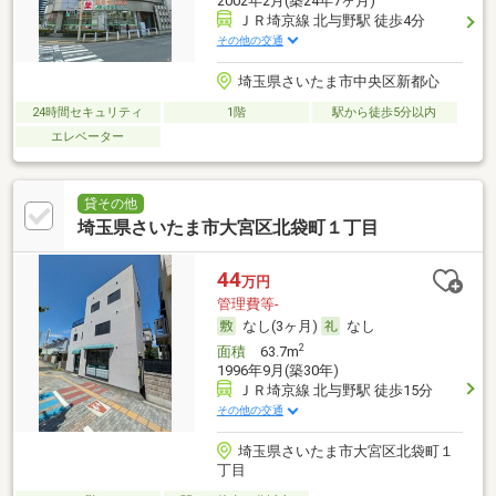
2002年2月(築24年7ヶ月)
ＪＲ埼京線 北与野駅 徒歩4分
その他の交通
埼玉県さいたま市中央区新都心
24時間セキュリティ
1階
駅から徒歩5分以内
エレベーター
貸その他
埼玉県さいたま市大宮区北袋町１丁目
44
万円
管理費等-
なし(3ヶ月)
なし
2
面積
63.7m
1996年9月(築30年)
ＪＲ埼京線 北与野駅 徒歩15分
その他の交通
埼玉県さいたま市大宮区北袋町１
丁目