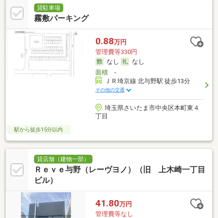
貸駐車場
霧敷パーキング
0.88
万円
管理費等330円
なし
なし
面積
-
ＪＲ埼京線 北与野駅 徒歩13分
その他の交通
埼玉県さいたま市中央区本町東４
丁目
駅から徒歩15分以内
貸店舗（建物一部）
Ｒｅｖｅ与野（レーヴヨノ）（旧 上木崎一丁目
ビル）
41.80
万円
管理費等なし