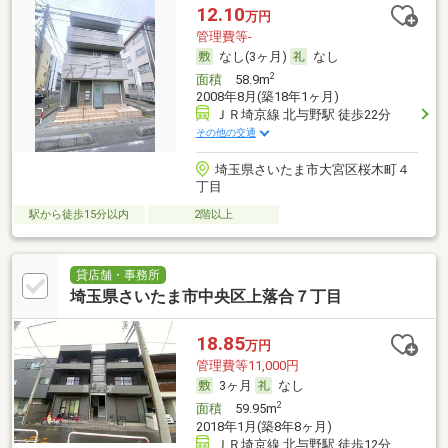
12.10
万円
管理費等-
なし(3ヶ月)
なし
2
面積
58.9m
2008年8月(築18年1ヶ月)
ＪＲ埼京線 北与野駅 徒歩22分
その他の交通
埼玉県さいたま市大宮区桜木町４
丁目
駅から徒歩15分以内
2階以上
貸店舗・事務所
埼玉県さいたま市中央区上落合７丁目
18.85
万円
管理費等11,000円
3ヶ月
なし
2
面積
59.95m
2018年1月(築8年8ヶ月)
ＪＲ埼京線 北与野駅 徒歩12分