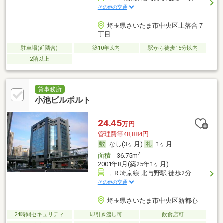
その他の交通
埼玉県さいたま市中央区上落合７
丁目
駐車場(近隣含)
築10年以内
駅から徒歩15分以内
2階以上
貸事務所
小池ビルポルト
24.45
万円
管理費等48,884円
なし(3ヶ月)
1ヶ月
2
面積
36.75m
2001年8月(築25年1ヶ月)
ＪＲ埼京線 北与野駅 徒歩2分
その他の交通
埼玉県さいたま市中央区新都心
24時間セキュリティ
即引き渡し可
飲食店可