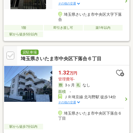
その他の交通
埼玉県さいたま市中央区大字下落
合
1階
即引き渡し可
築1年以内
駅から徒歩5分以内
貸駐車場
埼玉県さいたま市中央区下落合６丁目
1.32
万円
管理費等-
3ヶ月
なし
面積
-
ＪＲ埼京線 北与野駅 徒歩14分
その他の交通
埼玉県さいたま市中央区下落合６
丁目
駅から徒歩7分以内