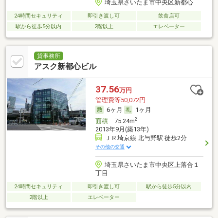
埼玉県さいたま市中央区新都心
24時間セキュリティ
即引き渡し可
飲食店可
駅から徒歩5分以内
2階以上
エレベーター
貸事務所
アスク新都心ビル
37.56
万円
管理費等50,072円
6ヶ月
1ヶ月
2
面積
75.24m
2013年9月(築13年)
ＪＲ埼京線 北与野駅 徒歩2分
その他の交通
埼玉県さいたま市中央区上落合１
丁目
24時間セキュリティ
即引き渡し可
駅から徒歩5分以内
2階以上
エレベーター