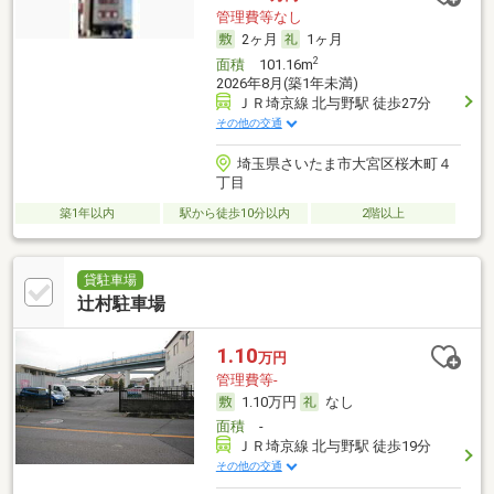
管理費等なし
2ヶ月
1ヶ月
2
面積
101.16m
2026年8月(築1年未満)
ＪＲ埼京線 北与野駅 徒歩27分
その他の交通
埼玉県さいたま市大宮区桜木町４
丁目
築1年以内
駅から徒歩10分以内
2階以上
貸駐車場
辻村駐車場
1.10
万円
管理費等-
1.10万円
なし
面積
-
ＪＲ埼京線 北与野駅 徒歩19分
その他の交通