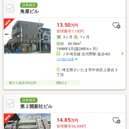
貸事務所
角屋ビル
13.50
万円
管理費等7,150円
3ヶ月
1ヶ月
2
面積
36.36m
1998年3月(築28年6ヶ月)
ＪＲ埼京線 北与野駅 徒歩4分
その他の交通
埼玉県さいたま市中央区上落合３
丁目
駅から徒歩5分以内
2階以上
貸事務所
第２開新社ビル
14.85
万円
管理費等36,300円