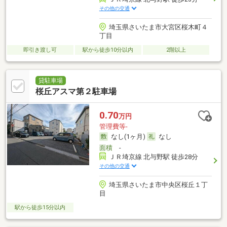
その他の交通
埼玉県さいたま市大宮区桜木町４
丁目
即引き渡し可
駅から徒歩10分以内
2階以上
貸駐車場
桜丘アスマ第２駐車場
0.70
万円
管理費等-
なし(1ヶ月)
なし
面積
-
ＪＲ埼京線 北与野駅 徒歩28分
その他の交通
埼玉県さいたま市中央区桜丘１丁
目
駅から徒歩15分以内