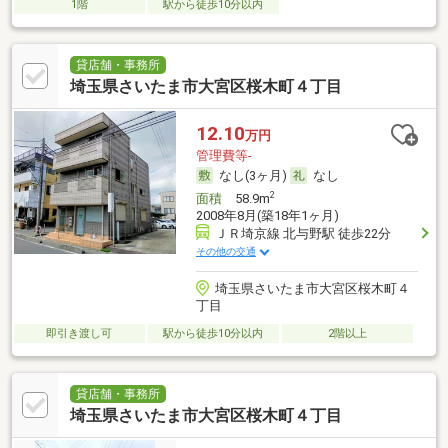
1階
駅から徒歩10分以内
貸店舗・事務所
埼玉県さいたま市大宮区桜木町４丁目
12.10
万円
管理費等-
なし(3ヶ月)
なし
2
面積
58.9m
2008年8月(築18年1ヶ月)
ＪＲ埼京線 北与野駅 徒歩22分
その他の交通
埼玉県さいたま市大宮区桜木町４
丁目
即引き渡し可
駅から徒歩10分以内
2階以上
貸店舗・事務所
埼玉県さいたま市大宮区桜木町４丁目