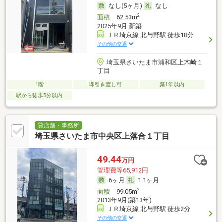
なし(5ヶ月)
なし
2
面積
62.53m
2025年9月 新築
ＪＲ埼京線 北与野駅 徒歩18分
その他の交通
埼玉県さいたま市浦和区上木崎１
丁目
1階
即引き渡し可
築1年以内
駅から徒歩5分以内
貸店舗・事務所
埼玉県さいたま市中央区上落合１丁目
49.44
万円
管理費等65,912円
6ヶ月
1.1ヶ月
2
面積
99.05m
2013年9月(築13年)
ＪＲ埼京線 北与野駅 徒歩2分
その他の交通