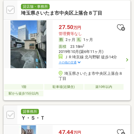
貸店舗・事務所
埼玉県さいたま市中央区上落合８丁目
27.50
万円
管理費等なし
2ヶ月
1ヶ月
2
面積
23.18m
2019年10月(築6年11ヶ月)
ＪＲ埼京線 北与野駅 徒歩14分
その他の交通
埼玉県さいたま市中央区上落合８
丁目
1階
駐車場(近隣含)
築10年以内
駅から徒歩15分以内
貸事務所
Ｙ・Ｓ・Ｔ
47.44
万円