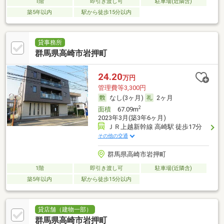
1階
即引き渡し可
駐車場(近隣含)
築5年以内
駅から徒歩15分以内
貸事務所
群馬県高崎市岩押町
24.20
万円
管理費等3,300円
なし(3ヶ月)
2ヶ月
2
面積
67.09m
2023年3月(築3年6ヶ月)
ＪＲ上越新幹線 高崎駅 徒歩17分
その他の交通
群馬県高崎市岩押町
1階
即引き渡し可
駐車場(近隣含)
築5年以内
駅から徒歩15分以内
貸店舗（建物一部）
群馬県高崎市岩押町