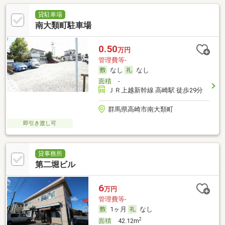
貸駐車場
南大類町駐車場
0.50
万円
管理費等-
なし
なし
面積
-
ＪＲ上越新幹線 高崎駅 徒歩29分
群馬県高崎市南大類町
即引き渡し可
貸事務所
第二堀ビル
6
万円
管理費等-
1ヶ月
なし
2
面積
42.12m