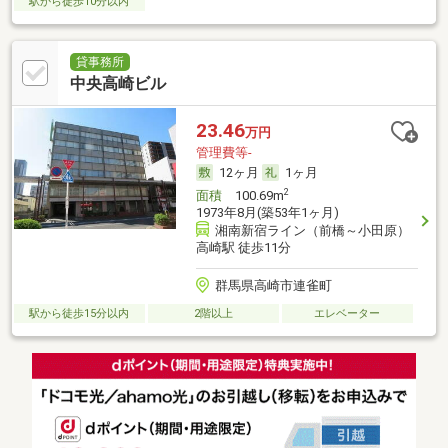
駅から徒歩10分以内
貸事務所
中央高崎ビル
23.46
万円
管理費等-
12ヶ月
1ヶ月
2
面積
100.69m
1973年8月(築53年1ヶ月)
湘南新宿ライン（前橋～小田原）
高崎駅 徒歩11分
群馬県高崎市連雀町
駅から徒歩15分以内
2階以上
エレベーター