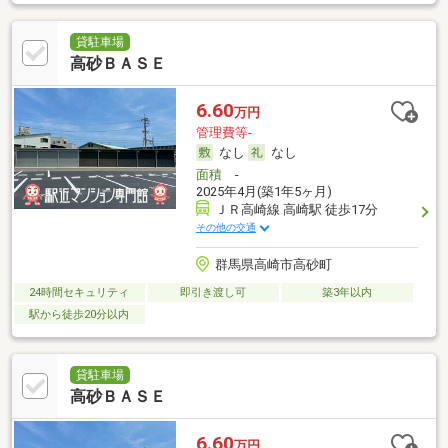
貸駐車場
高砂ＢＡＳＥ
6.60
万円
管理費等-
なし
なし
面積
-
2025年4月(築1年5ヶ月)
ＪＲ高崎線 高崎駅 徒歩17分
その他の交通
群馬県高崎市高砂町
24時間セキュリティ
即引き渡し可
築3年以内
駅から徒歩20分以内
貸駐車場
高砂ＢＡＳＥ
6.60
万円