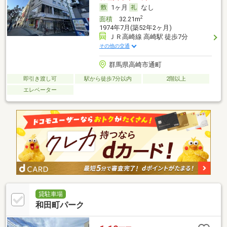
1ヶ月
なし
2
面積
32.21m
1974年7月(築52年2ヶ月)
ＪＲ高崎線 高崎駅 徒歩7分
その他の交通
群馬県高崎市通町
即引き渡し可
駅から徒歩7分以内
2階以上
エレベーター
貸駐車場
和田町パーク