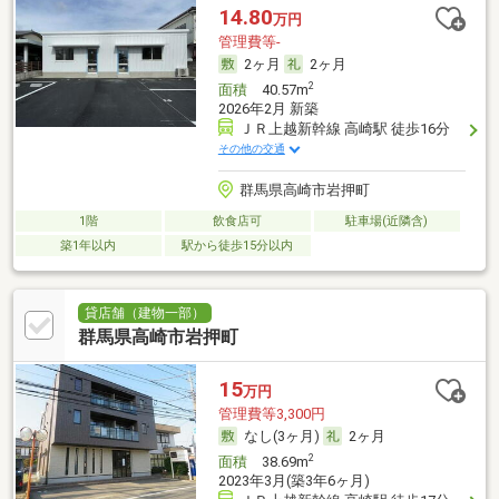
14.80
万円
管理費等-
2ヶ月
2ヶ月
2
面積
40.57m
2026年2月 新築
ＪＲ上越新幹線 高崎駅 徒歩16分
その他の交通
群馬県高崎市岩押町
1階
飲食店可
駐車場(近隣含)
築1年以内
駅から徒歩15分以内
貸店舗（建物一部）
群馬県高崎市岩押町
15
万円
管理費等3,300円
なし(3ヶ月)
2ヶ月
2
面積
38.69m
2023年3月(築3年6ヶ月)