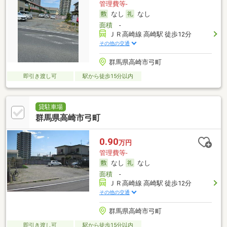
管理費等-
なし
なし
面積
-
ＪＲ高崎線 高崎駅 徒歩12分
その他の交通
群馬県高崎市弓町
即引き渡し可
駅から徒歩15分以内
貸駐車場
群馬県高崎市弓町
0.90
万円
管理費等-
なし
なし
面積
-
ＪＲ高崎線 高崎駅 徒歩12分
その他の交通
群馬県高崎市弓町
即引き渡し可
駅から徒歩15分以内