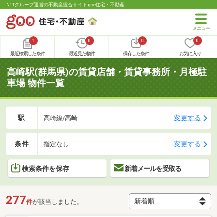
NTTグループ運営の不動産総合サイト goo住宅・不動産
1
0
0
0
最近検索した条件
最近見た物件
保存した条件
お気に入り
高崎駅(群馬県)の賃貸店舗・賃貸事務所・月極駐
車場 物件一覧
駅
変更する
高崎線/高崎
条件
変更する
指定なし
検索条件を保存
新着メールを受取る
277
件
が該当しました。