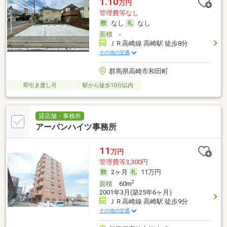
1.10
万円
管理費等なし
なし
なし
面積
-
ＪＲ高崎線 高崎駅 徒歩8分
その他の交通
群馬県高崎市和田町
即引き渡し可
駅から徒歩10分以内
貸店舗・事務所
アーバンハイツ事務所
11
万円
管理費等3,300円
2ヶ月
11万円
2
面積
60m
2001年3月(築25年6ヶ月)
ＪＲ高崎線 高崎駅 徒歩9分
その他の交通