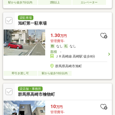
駅から徒歩7分以内
2階以上
エレベーター
貸駐車場
旭町第一駐車場
1.30
万円
管理費等-
なし
なし
面積
-
ＪＲ高崎線 高崎駅 徒歩8分
群馬県高崎市旭町
即引き渡し可
駅から徒歩10分以内
貸店舗・事務所
群馬県高崎市檜物町
10
万円
管理費等-