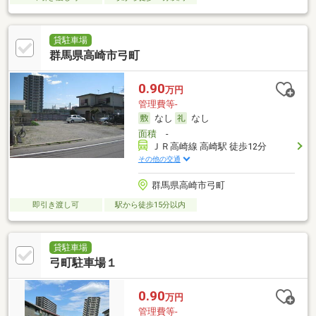
貸駐車場
群馬県高崎市弓町
0.90
万円
管理費等-
なし
なし
面積
-
ＪＲ高崎線 高崎駅 徒歩12分
その他の交通
群馬県高崎市弓町
即引き渡し可
駅から徒歩15分以内
貸駐車場
弓町駐車場１
0.90
万円
管理費等-