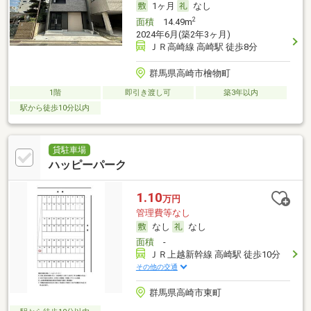
1ヶ月
なし
2
面積
14.49m
2024年6月(築2年3ヶ月)
ＪＲ高崎線 高崎駅 徒歩8分
群馬県高崎市檜物町
1階
即引き渡し可
築3年以内
駅から徒歩10分以内
貸駐車場
ハッピーパーク
1.10
万円
管理費等なし
なし
なし
面積
-
ＪＲ上越新幹線 高崎駅 徒歩10分
その他の交通
群馬県高崎市東町