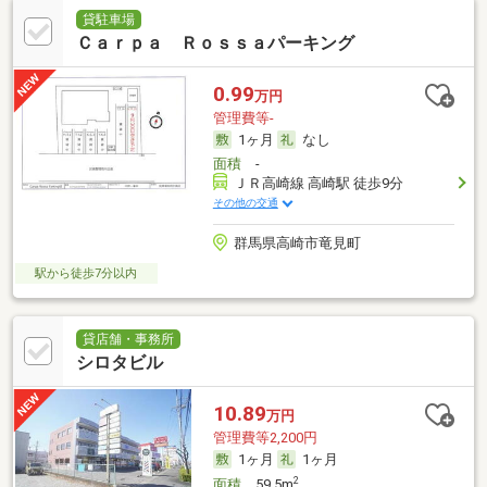
貸駐車場
Ｃａｒｐａ Ｒｏｓｓａパーキング
0.99
万円
管理費等-
1ヶ月
なし
面積
-
ＪＲ高崎線 高崎駅 徒歩9分
その他の交通
群馬県高崎市竜見町
駅から徒歩7分以内
貸店舗・事務所
シロタビル
10.89
万円
管理費等2,200円
1ヶ月
1ヶ月
2
面積
59.5m