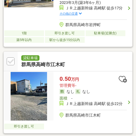
2023年3月(築3年6ヶ月)
ＪＲ上越新幹線 高崎駅 徒歩17分
その他の交通
群馬県高崎市岩押町
1階
即引き渡し可
駐車場(近隣含)
築5年以内
駅から徒歩15分以内
貸駐車場
群馬県高崎市江木町
0.50
万円
管理費等-
なし
なし
面積
-
ＪＲ上越新幹線 高崎駅 徒歩22分
群馬県高崎市江木町
即引き渡し可