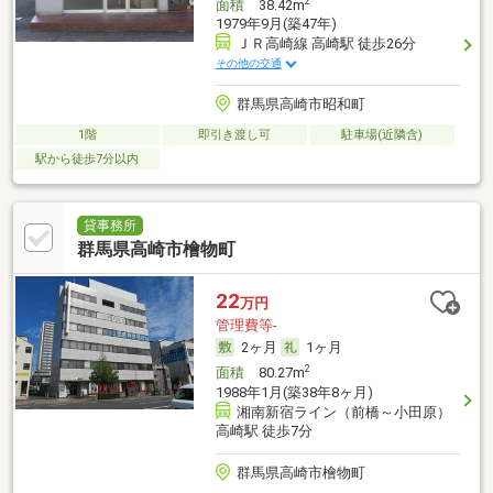
2
面積
38.42m
1979年9月(築47年)
ＪＲ高崎線 高崎駅 徒歩26分
その他の交通
群馬県高崎市昭和町
1階
即引き渡し可
駐車場(近隣含)
駅から徒歩7分以内
貸事務所
群馬県高崎市檜物町
22
万円
管理費等-
2ヶ月
1ヶ月
2
面積
80.27m
1988年1月(築38年8ヶ月)
湘南新宿ライン（前橋～小田原）
高崎駅 徒歩7分
群馬県高崎市檜物町