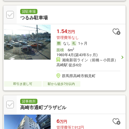
貸駐車場
つるみ駐車場
1.54
万円
管理費等なし
なし
1ヶ月
2
面積
6m
1983年4月(築43年5ヶ月)
湘南新宿ライン（前橋～小田原）
高崎駅 徒歩6分
群馬県高崎市鶴見町
即引き渡し可
駅から徒歩7分以内
貸事務所
高崎市通町プラザビル
6
万円
管理費等7,912円