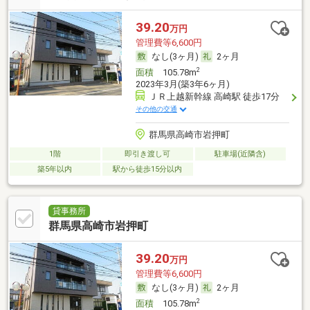
39.20
万円
管理費等6,600円
なし(3ヶ月)
2ヶ月
2
面積
105.78m
2023年3月(築3年6ヶ月)
ＪＲ上越新幹線 高崎駅 徒歩17分
その他の交通
群馬県高崎市岩押町
1階
即引き渡し可
駐車場(近隣含)
築5年以内
駅から徒歩15分以内
貸事務所
群馬県高崎市岩押町
39.20
万円
管理費等6,600円
なし(3ヶ月)
2ヶ月
2
面積
105.78m