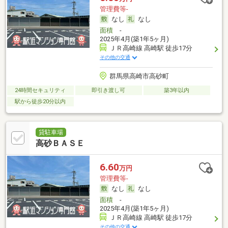
管理費等-
なし
なし
面積
-
2025年4月(築1年5ヶ月)
ＪＲ高崎線 高崎駅 徒歩17分
その他の交通
群馬県高崎市高砂町
24時間セキュリティ
即引き渡し可
築3年以内
駅から徒歩20分以内
貸駐車場
高砂ＢＡＳＥ
6.60
万円
管理費等-
なし
なし
面積
-
2025年4月(築1年5ヶ月)
ＪＲ高崎線 高崎駅 徒歩17分
その他の交通