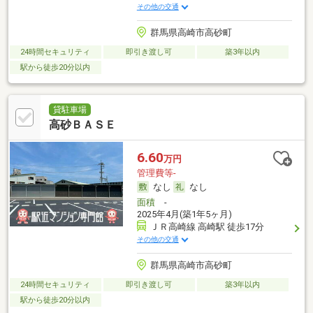
その他の交通
群馬県高崎市高砂町
24時間セキュリティ
即引き渡し可
築3年以内
駅から徒歩20分以内
貸駐車場
高砂ＢＡＳＥ
6.60
万円
管理費等-
なし
なし
面積
-
2025年4月(築1年5ヶ月)
ＪＲ高崎線 高崎駅 徒歩17分
その他の交通
群馬県高崎市高砂町
24時間セキュリティ
即引き渡し可
築3年以内
駅から徒歩20分以内