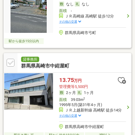
なし
なし
面積
-
ＪＲ高崎線 高崎駅 徒歩12分
その他の交通
群馬県高崎市弓町
駅から徒歩15分以内
貸事務所
群馬県高崎市中紺屋町
13.75
万円
管理費等5,500円
2ヶ月
1ヶ月
2
面積
39.03m
1995年5月(築31年4ヶ月)
ＪＲ上越新幹線 高崎駅 徒歩14分
その他の交通
群馬県高崎市中紺屋町