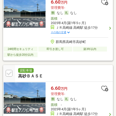
6.60
万円
管理費等-
なし
なし
面積
-
2025年4月(築1年5ヶ月)
ＪＲ高崎線 高崎駅 徒歩17分
その他の交通
群馬県高崎市高砂町
24時間セキュリティ
即引き渡し可
築3年以内
駅から徒歩20分以内
貸駐車場
高砂ＢＡＳＥ
6.60
万円
管理費等-
なし
なし
面積
-
2025年4月(築1年5ヶ月)
ＪＲ高崎線 高崎駅 徒歩17分