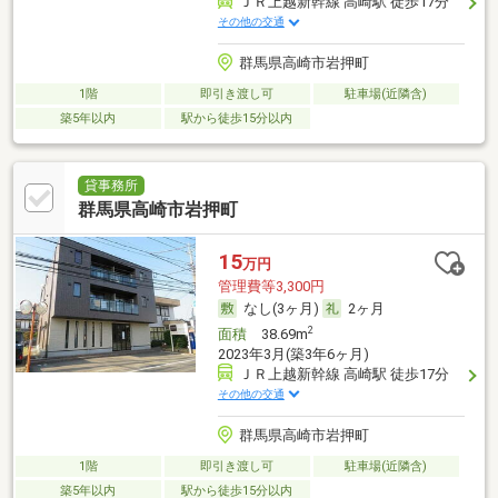
ＪＲ上越新幹線 高崎駅 徒歩17分
その他の交通
群馬県高崎市岩押町
1階
即引き渡し可
駐車場(近隣含)
築5年以内
駅から徒歩15分以内
貸事務所
群馬県高崎市岩押町
15
万円
管理費等3,300円
なし(3ヶ月)
2ヶ月
2
面積
38.69m
2023年3月(築3年6ヶ月)
ＪＲ上越新幹線 高崎駅 徒歩17分
その他の交通
群馬県高崎市岩押町
1階
即引き渡し可
駐車場(近隣含)
築5年以内
駅から徒歩15分以内