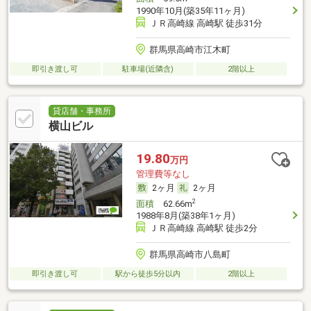
1990年10月(築35年11ヶ月)
ＪＲ高崎線 高崎駅 徒歩31分
群馬県高崎市江木町
即引き渡し可
駐車場(近隣含)
2階以上
貸店舗・事務所
横山ビル
19.80
万円
管理費等なし
2ヶ月
2ヶ月
2
面積
62.66m
1988年8月(築38年1ヶ月)
ＪＲ高崎線 高崎駅 徒歩2分
群馬県高崎市八島町
即引き渡し可
駅から徒歩5分以内
2階以上