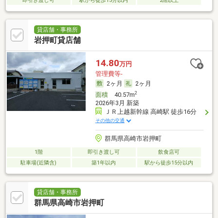
即引き渡し可
駅から徒歩15分以内
2階以上
貸店舗・事務所
岩押町貸店舗
14.80
万円
管理費等-
2ヶ月
2ヶ月
2
面積
40.57m
2026年3月 新築
ＪＲ上越新幹線 高崎駅 徒歩16分
その他の交通
群馬県高崎市岩押町
1階
即引き渡し可
飲食店可
駐車場(近隣含)
築1年以内
駅から徒歩15分以内
貸店舗・事務所
群馬県高崎市岩押町