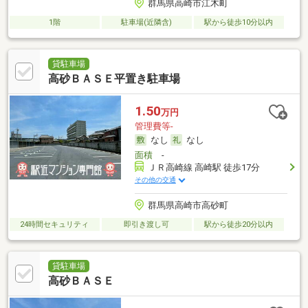
群馬県高崎市江木町
1階
駐車場(近隣含)
駅から徒歩10分以内
貸駐車場
高砂ＢＡＳＥ平置き駐車場
1.50
万円
管理費等-
なし
なし
面積
-
ＪＲ高崎線 高崎駅 徒歩17分
その他の交通
群馬県高崎市高砂町
24時間セキュリティ
即引き渡し可
駅から徒歩20分以内
貸駐車場
高砂ＢＡＳＥ