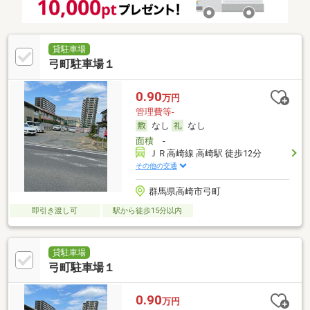
貸駐車場
弓町駐車場１
0.90
万円
管理費等-
なし
なし
面積
-
ＪＲ高崎線 高崎駅 徒歩12分
その他の交通
群馬県高崎市弓町
即引き渡し可
駅から徒歩15分以内
貸駐車場
弓町駐車場１
0.90
万円