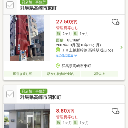
貸店舗・事務所
群馬県高崎市東町
27.50
万円
管理費等なし
2ヶ月
1ヶ月
2
面積
85.18m
2007年10月(築18年11ヶ月)
ＪＲ上越新幹線 高崎駅 徒歩5分
その他の交通
群馬県高崎市東町
即引き渡し可
駅から徒歩5分以内
2階以上
貸店舗・事務所
群馬県高崎市昭和町
8.80
万円
管理費等なし
1ヶ月
1ヶ月