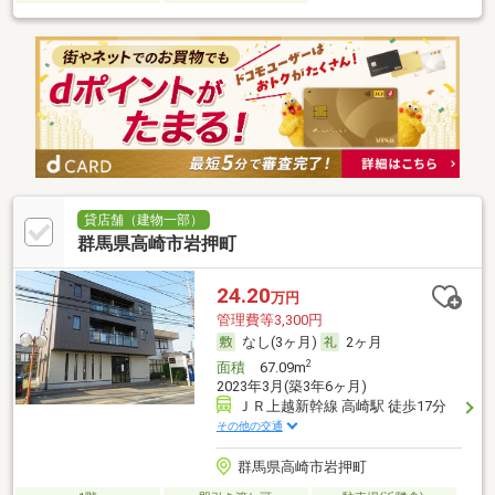
貸店舗（建物一部）
群馬県高崎市岩押町
24.20
万円
管理費等3,300円
なし(3ヶ月)
2ヶ月
2
面積
67.09m
2023年3月(築3年6ヶ月)
ＪＲ上越新幹線 高崎駅 徒歩17分
その他の交通
群馬県高崎市岩押町