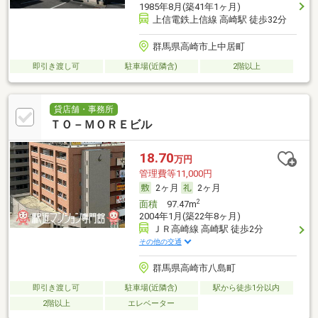
1985年8月(築41年1ヶ月)
上信電鉄上信線 高崎駅 徒歩32分
群馬県高崎市上中居町
即引き渡し可
駐車場(近隣含)
2階以上
貸店舗・事務所
ＴＯ－ＭＯＲＥビル
18.70
万円
管理費等11,000円
2ヶ月
2ヶ月
2
面積
97.47m
2004年1月(築22年8ヶ月)
ＪＲ高崎線 高崎駅 徒歩2分
その他の交通
群馬県高崎市八島町
即引き渡し可
駐車場(近隣含)
駅から徒歩1分以内
2階以上
エレベーター