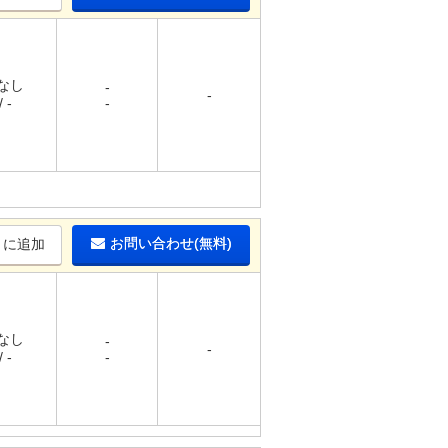
 なし
-
-
 -
-
お問い合わせ(無料)
りに追加
 なし
-
-
 -
-