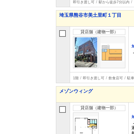
即引き渡し可
駅から徒歩7分以内
埼玉県熊谷市美土里町１丁目
貸店舗（建物一部）
1階
即引き渡し可
飲食店可
駐車
メゾンウィング
貸店舗（建物一部）