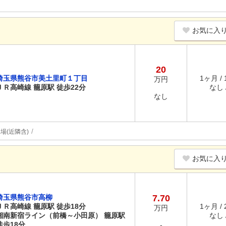
お気に入
20
埼玉県熊谷市美土里町１丁目
1ヶ月 /
万円
ＪＲ高崎線 籠原駅 徒歩22分
なし /
なし
場(近隣含)
お気に入
埼玉県熊谷市高柳
7.70
ＪＲ高崎線 籠原駅 徒歩18分
1ヶ月 /
万円
湘南新宿ライン（前橋～小田原） 籠原駅
なし /
徒歩18分
-