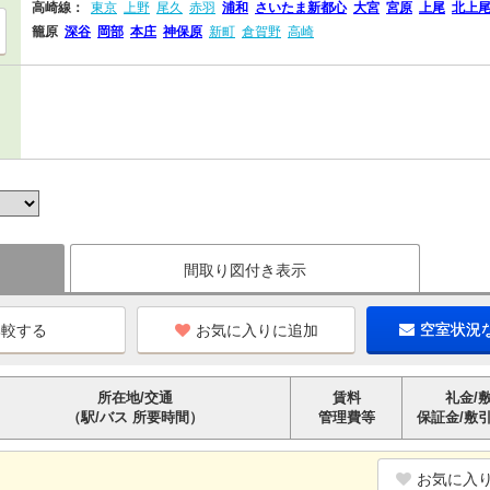
高崎線：
東京
上野
尾久
赤羽
浦和
さいたま新都心
大宮
宮原
上尾
北上
籠原
深谷
岡部
本庄
神保原
新町
倉賀野
高崎
間取り図付き表示
お気に入りに追加
空室状況
所在地/交通
賃料
礼金/
（駅/バス 所要時間）
管理費等
保証金/敷
お気に入