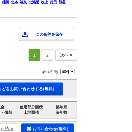
尾
桶川
北本
鴻巣
北鴻巣
吹上
行田
熊谷
この条件を保存
1
2
次へ
表示件数
などをお問い合わせする(無料)
敷金
使用部分面積
築年月
引・償却
土地面積
築年数
お問い合わせ(無料)
りに追加