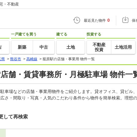
住宅・不動産
0
最近見た物件
保
一戸建てを買う
建てる
投資する
不動産
古
新築
中古
土地
土地活用
投資
玉県
>
熊谷市
>
高崎線
>
籠原駅の店舗・事業用 物件一覧
貸店舗・賃貸事務所・月極駐車場 物件一
月極駐車場などの店舗・事業用物件をご紹介します。貸オフィス、貸ビル
・広さ・間取り・写真・人気のこだわり条件から物件を簡単検索。理想の
更して再検索