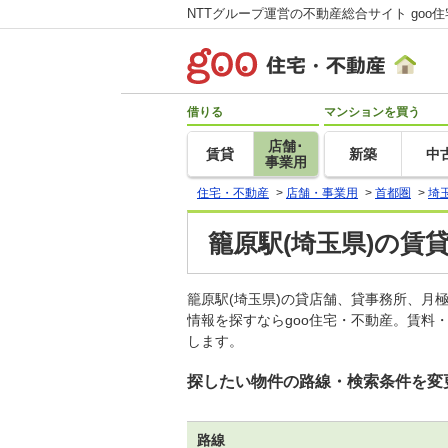
NTTグループ運営の不動産総合サイト goo
借りる
マンションを買う
店舗･
賃貸
新築
中
事業用
住宅・不動産
>
店舗・事業用
>
首都圏
>
埼
籠原駅(埼玉県)の賃
籠原駅(埼玉県)の貸店舗、貸事務所、
情報を探すならgoo住宅・不動産。賃料
します。
探したい物件の路線・検索条件を変
路線