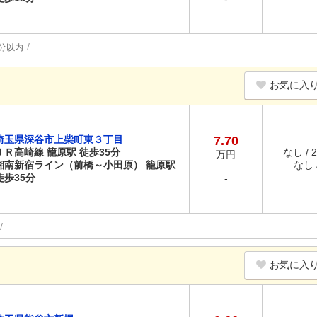
分以内
お気に入
埼玉県深谷市上柴町東３丁目
7.70
ＪＲ高崎線 籠原駅 徒歩35分
なし / 
万円
湘南新宿ライン（前橋～小田原） 籠原駅
なし /
徒歩35分
-
お気に入