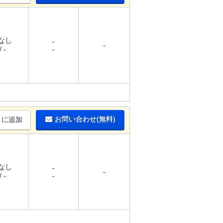
 なし
-
-
 -
-
お問い合わせ(無料)
りに追加
 なし
-
-
 -
-