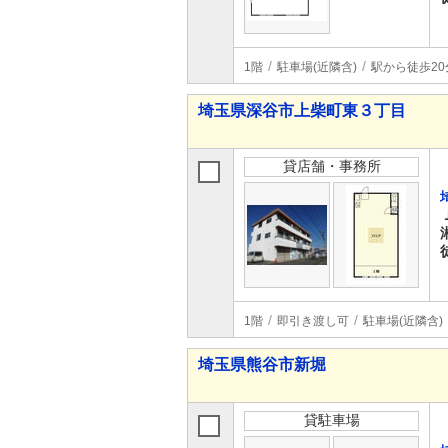
1階
駐車場(近隣含)
駅から徒歩20
埼玉県深谷市上柴町東３丁目
貸店舗・事務所
1階
即引き渡し可
駐車場(近隣含)
埼玉県熊谷市新堀
貸駐車場