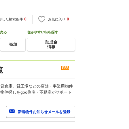
0
0
存した検索条件
お気に入り
売る
住みやすい街を探す
助成金
売却
情報
覧
、貸倉庫、貸工場などの店舗・事業用物件
物件探しをgoo住宅・不動産がサポート