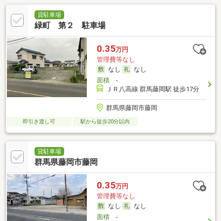
貸駐車場
緑町 第２ 駐車場
0.35
万円
管理費等なし
なし
なし
面積
-
ＪＲ八高線 群馬藤岡駅 徒歩17分
群馬県藤岡市藤岡
即引き渡し可
駅から徒歩20分以内
貸駐車場
群馬県藤岡市藤岡
0.35
万円
管理費等なし
なし
なし
面積
-