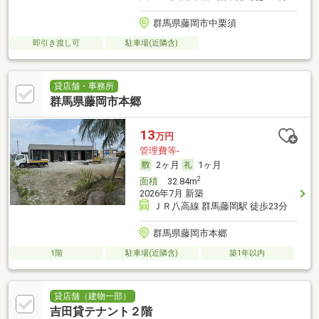
群馬県藤岡市中栗須
即引き渡し可
駐車場(近隣含)
貸店舗・事務所
群馬県藤岡市本郷
13
万円
管理費等-
2ヶ月
1ヶ月
2
面積
32.84m
2026年7月 新築
ＪＲ八高線 群馬藤岡駅 徒歩23分
群馬県藤岡市本郷
1階
駐車場(近隣含)
築1年以内
貸店舗（建物一部）
吉田貸テナント２階