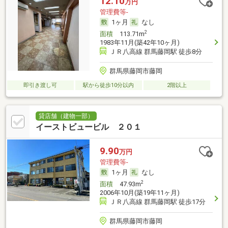
12.10
万円
管理費等-
1ヶ月
なし
2
面積
113.71m
1983年11月(築42年10ヶ月)
ＪＲ八高線 群馬藤岡駅 徒歩8分
群馬県藤岡市藤岡
即引き渡し可
駅から徒歩10分以内
2階以上
貸店舗（建物一部）
イーストビュービル ２０１
9.90
万円
管理費等-
1ヶ月
なし
2
面積
47.93m
2006年10月(築19年11ヶ月)
ＪＲ八高線 群馬藤岡駅 徒歩17分
群馬県藤岡市藤岡