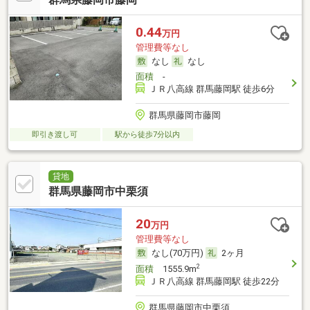
0.44
万円
管理費等なし
なし
なし
面積
-
ＪＲ八高線 群馬藤岡駅 徒歩6分
群馬県藤岡市藤岡
即引き渡し可
駅から徒歩7分以内
貸地
群馬県藤岡市中栗須
20
万円
管理費等なし
なし(70万円)
2ヶ月
2
面積
1555.9m
ＪＲ八高線 群馬藤岡駅 徒歩22分
群馬県藤岡市中栗須