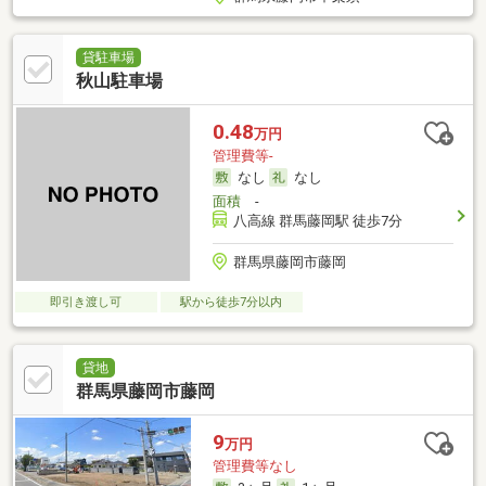
貸駐車場
秋山駐車場
0.48
万円
管理費等-
なし
なし
面積
-
八高線 群馬藤岡駅 徒歩7分
群馬県藤岡市藤岡
即引き渡し可
駅から徒歩7分以内
貸地
群馬県藤岡市藤岡
9
万円
管理費等なし