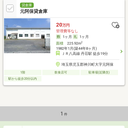
貸倉庫
元阿保貸倉庫
20
万円
管理費等なし
1ヶ月
1ヶ月
2
面積
225.92m
1982年1月(築44年8ヶ月)
ＪＲ八高線 丹荘駅 徒歩19分
埼玉県児玉郡神川町大字元阿保
1階
飲食店可
駐車場(近隣含)
駅から徒歩20分以内
1
件