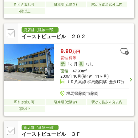
即引き渡し可
駐車場(近隣含)
駅から徒歩20分以内
2階以上
貸店舗（建物一部）
イーストビュービル ２０２
9.90
万円
管理費等-
1ヶ月
なし
2
面積
47.93m
2006年10月(築19年11ヶ月)
ＪＲ八高線 群馬藤岡駅 徒歩17分
群馬県藤岡市藤岡
即引き渡し可
駐車場(近隣含)
駅から徒歩20分以内
2階以上
貸店舗（建物一部）
イーストビュービル ３Ｆ