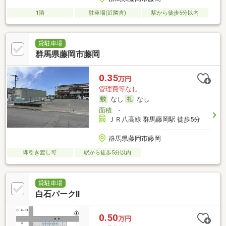
1階
駐車場(近隣含)
駅から徒歩5分以内
貸駐車場
群馬県藤岡市藤岡
0.35
万円
管理費等なし
なし
なし
面積
-
ＪＲ八高線 群馬藤岡駅 徒歩5分
群馬県藤岡市藤岡
即引き渡し可
駅から徒歩5分以内
貸駐車場
白石パークⅡ
0.50
万円