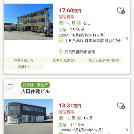
17.60
万円
管理費等-
1ヶ月
なし
2
面積
95.86m
2006年10月(築19年11ヶ月)
ＪＲ八高線 群馬藤岡駅 徒歩17分
群馬県藤岡市藤岡
即引き渡し可
駐車場(近隣含)
駅から徒歩20分以内
2階以上
貸店舗・事務所
吉田住建ビル
13.31
万円
管理費等-
1ヶ月
1ヶ月
2
面積
133.5m
1988年12月(築37年9ヶ月)