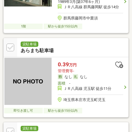
1989年3月(築37年6ヶ月)
ＪＲ八高線 群馬藤岡駅 徒歩14分
群馬県藤岡市中栗須
1階
駅から徒歩15分以内
貸駐車場
あらまち駐車場
0.39
万円
管理費等-
なし
なし
面積
-
ＪＲ八高線 児玉駅 徒歩11分
埼玉県本庄市児玉町児玉
即引き渡し可
駅から徒歩15分以内
貸駐車場