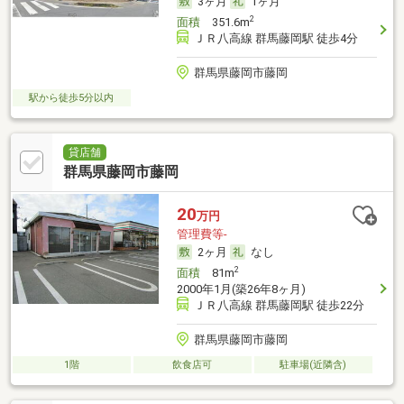
3ヶ月
1ヶ月
2
面積
351.6m
ＪＲ八高線 群馬藤岡駅 徒歩4分
群馬県藤岡市藤岡
駅から徒歩5分以内
貸店舗
群馬県藤岡市藤岡
20
万円
管理費等-
2ヶ月
なし
2
面積
81m
2000年1月(築26年8ヶ月)
ＪＲ八高線 群馬藤岡駅 徒歩22分
群馬県藤岡市藤岡
1階
飲食店可
駐車場(近隣含)