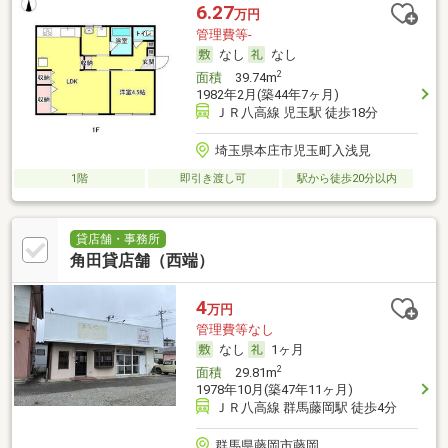
6.27
万円
管理費等-
なし
なし
2
面積
39.74m
1982年2月(築44年7ヶ月)
ＪＲ八高線 児玉駅 徒歩18分
埼玉県本庄市児玉町入浅見
1階
即引き渡し可
駅から徒歩20分以内
貸店舗・事務所
角田貸店舗（西端）
4
万円
管理費等なし
なし
1ヶ月
2
面積
29.81m
1978年10月(築47年11ヶ月)
ＪＲ八高線 群馬藤岡駅 徒歩4分
群馬県藤岡市藤岡