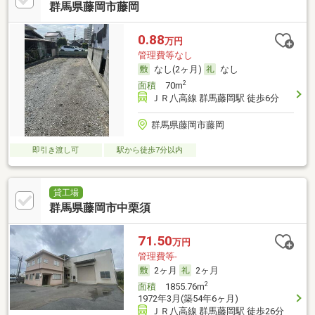
群馬県藤岡市藤岡
0.88
万円
管理費等なし
なし(2ヶ月)
なし
2
面積
70m
ＪＲ八高線 群馬藤岡駅 徒歩6分
群馬県藤岡市藤岡
即引き渡し可
駅から徒歩7分以内
貸工場
群馬県藤岡市中栗須
71.50
万円
管理費等-
2ヶ月
2ヶ月
2
面積
1855.76m
1972年3月(築54年6ヶ月)
ＪＲ八高線 群馬藤岡駅 徒歩26分