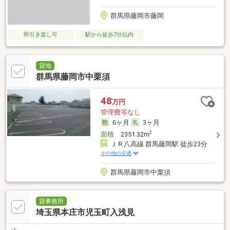
群馬県藤岡市藤岡
即引き渡し可
駅から徒歩7分以内
貸地
群馬県藤岡市中栗須
48
万円
管理費等なし
6ヶ月
3ヶ月
2
面積
2351.32m
ＪＲ八高線 群馬藤岡駅 徒歩23分
その他の交通
群馬県藤岡市中栗須
貸事務所
埼玉県本庄市児玉町入浅見