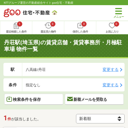
NTTグループ運営の不動産総合サイト goo住宅・不動産
1
0
0
0
最近検索した条件
最近見た物件
保存した条件
お気に入り
丹荘駅(埼玉県)の賃貸店舗・賃貸事務所・月極駐
車場 物件一覧
駅
変更する
八高線/丹荘
条件
変更する
指定なし
検索条件を保存
新着メールを受取る
1
件
が該当しました。