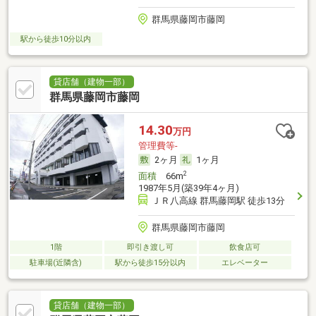
群馬県藤岡市藤岡
駅から徒歩10分以内
貸店舗（建物一部）
群馬県藤岡市藤岡
14.30
万円
管理費等-
2ヶ月
1ヶ月
2
面積
66m
1987年5月(築39年4ヶ月)
ＪＲ八高線 群馬藤岡駅 徒歩13分
群馬県藤岡市藤岡
1階
即引き渡し可
飲食店可
駐車場(近隣含)
駅から徒歩15分以内
エレベーター
貸店舗（建物一部）