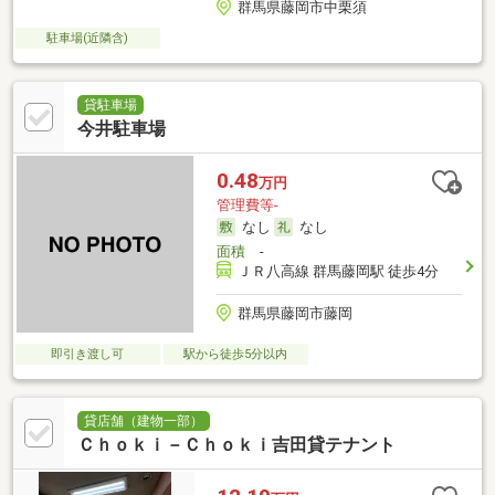
群馬県藤岡市中栗須
駐車場(近隣含)
貸駐車場
今井駐車場
0.48
万円
管理費等-
なし
なし
面積
-
ＪＲ八高線 群馬藤岡駅 徒歩4分
群馬県藤岡市藤岡
即引き渡し可
駅から徒歩5分以内
貸店舗（建物一部）
Ｃｈｏｋｉ－Ｃｈｏｋｉ吉田貸テナント