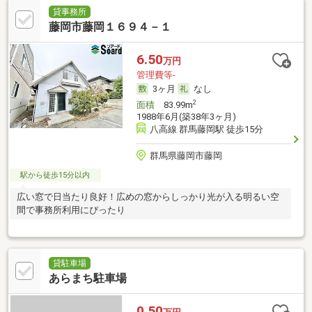
貸事務所
藤岡市藤岡１６９４－１
6.50
万円
管理費等-
3ヶ月
なし
2
面積
83.99m
1988年6月(築38年3ヶ月)
八高線 群馬藤岡駅 徒歩15分
群馬県藤岡市藤岡
駅から徒歩15分以内
広い窓で日当たり良好！広めの窓からしっかり光が入る明るい空
間で事務所利用にぴったり
貸駐車場
あらまち駐車場
0.50