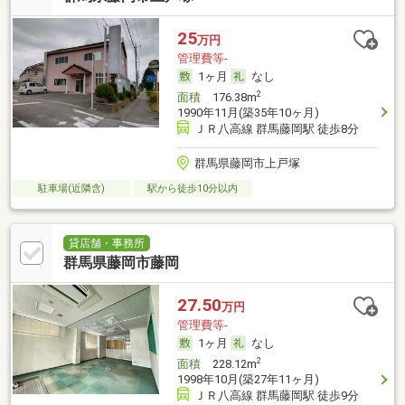
25
万円
管理費等-
1ヶ月
なし
2
面積
176.38m
1990年11月(築35年10ヶ月)
ＪＲ八高線 群馬藤岡駅 徒歩8分
群馬県藤岡市上戸塚
駐車場(近隣含)
駅から徒歩10分以内
貸店舗・事務所
群馬県藤岡市藤岡
27.50
万円
管理費等-
1ヶ月
なし
2
面積
228.12m
1998年10月(築27年11ヶ月)
ＪＲ八高線 群馬藤岡駅 徒歩9分