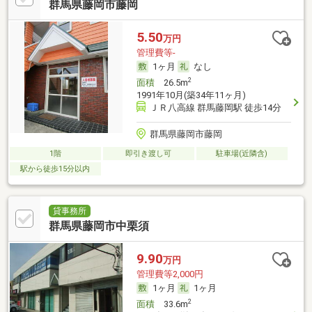
群馬県藤岡市藤岡
5.50
万円
管理費等-
1ヶ月
なし
2
面積
26.5m
1991年10月(築34年11ヶ月)
ＪＲ八高線 群馬藤岡駅 徒歩14分
群馬県藤岡市藤岡
1階
即引き渡し可
駐車場(近隣含)
駅から徒歩15分以内
貸事務所
群馬県藤岡市中栗須
9.90
万円
管理費等2,000円
1ヶ月
1ヶ月
2
面積
33.6m