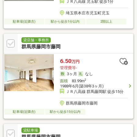
ＪＲ八高線 児玉駅 徒歩1分
埼玉県本庄市児玉町児玉
駐車場(近隣含)
駅から徒歩1分以内
2階以上
貸店舗・事務所
群馬県藤岡市藤岡
6.50
万円
管理費等-
3ヶ月
なし
2
面積
83.99m
1988年6月(築38年3ヶ月)
ＪＲ八高線 群馬藤岡駅 徒歩15分
群馬県藤岡市藤岡
駐車場(近隣含)
駅から徒歩15分以内
貸駐車場
群馬県藤岡市藤岡