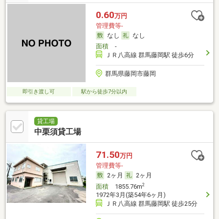
0.60
万円
管理費等-
なし
なし
面積
-
ＪＲ八高線 群馬藤岡駅 徒歩6分
群馬県藤岡市藤岡
即引き渡し可
駅から徒歩7分以内
貸工場
中栗須貸工場
71.50
万円
管理費等-
2ヶ月
2ヶ月
2
面積
1855.76m
1972年3月(築54年6ヶ月)
ＪＲ八高線 群馬藤岡駅 徒歩25分