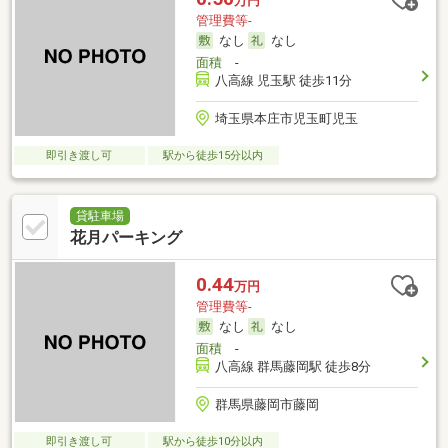
万円
管理費等-
なし
なし
面積
-
八高線 児玉駅 徒歩11分
埼玉県本庄市児玉町児玉
即引き渡し可
駅から徒歩15分以内
貸駐車場
花月パーキング
0.44
万円
管理費等-
なし
なし
面積
-
八高線 群馬藤岡駅 徒歩8分
群馬県藤岡市藤岡
即引き渡し可
駅から徒歩10分以内