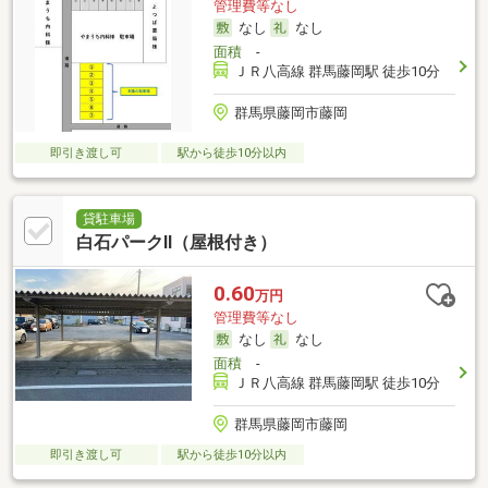
管理費等なし
なし
なし
面積
-
ＪＲ八高線 群馬藤岡駅 徒歩10分
群馬県藤岡市藤岡
即引き渡し可
駅から徒歩10分以内
貸駐車場
白石パークⅡ（屋根付き）
0.60
万円
管理費等なし
なし
なし
面積
-
ＪＲ八高線 群馬藤岡駅 徒歩10分
群馬県藤岡市藤岡
即引き渡し可
駅から徒歩10分以内