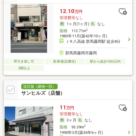
12.10
万円
管理費等なし
1ヶ月(1ヶ月)
なし
2
面積
113.71m
1983年11月(築42年10ヶ月)
ＪＲ八高線 群馬藤岡駅 徒歩8分
群馬県藤岡市藤岡
即引き渡し可
駐車場(近隣含)
駅から徒歩10分以内
2階以上
貸店舗（建物一部）
サンヒルズ（店舗）
11
万円
管理費等なし
3ヶ月
なし
2
面積
93.39m
1990年3月(築36年6ヶ月)