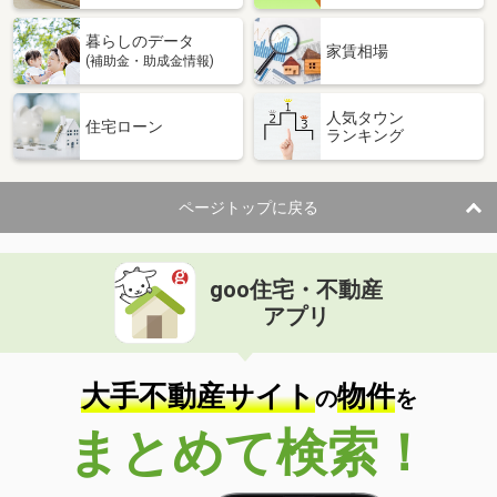
暮らしのデータ
家賃相場
(補助金・助成金情報)
人気タウン
住宅ローン
ランキング
ページトップに戻る
goo住宅・不動産
アプリ
大手不動産サイト
物件
の
を
まとめて検索！