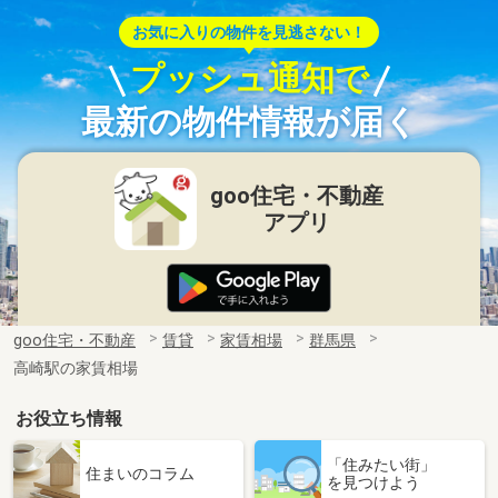
お気に入りの物件を見逃さない！
プッシュ通知で
最新の物件情報が届く
goo住宅・不動産
アプリ
goo住宅・不動産
賃貸
家賃相場
群馬県
高崎駅の家賃相場
お役立ち情報
「住みたい街」
住まいのコラム
を見つけよう