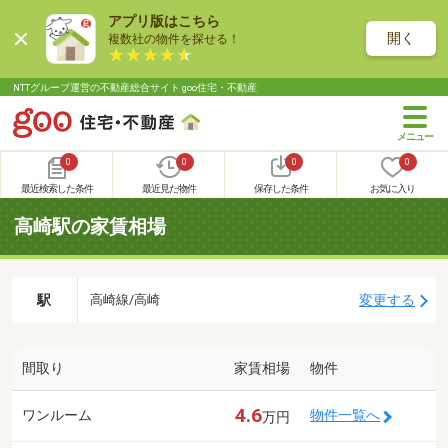
アプリ版はこちら
開く
複数社の物件を探せる！
NTTグループ運営の不動産総合サイト goo住宅・不動産
0
0
0
0
最近検索した条件
最近見た物件
保存した条件
お気に入り
高崎駅の家賃相場
駅
変更する
高崎線/高崎
間取り
家賃相場
物件
4.6
ワンルーム
物件一覧へ
万円