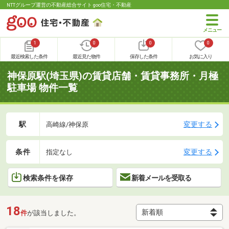
NTTグループ運営の不動産総合サイト goo住宅・不動産
1
0
0
0
最近検索した条件
最近見た物件
保存した条件
お気に入り
神保原駅(埼玉県)の賃貸店舗・賃貸事務所・月極
駐車場 物件一覧
駅
変更する
高崎線/神保原
条件
変更する
指定なし
検索条件を保存
新着メールを受取る
18
件
が該当しました。