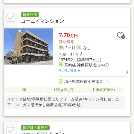
貸事務所
コーエイマンション
7.70
万円
管理費等-
3ヶ月
なし
2
面積
34.9m
1974年2月(築52年7ヶ月)
高崎線 神保原駅 徒歩34分
その他の交通
埼玉県本庄市小島南２丁目
1階
即引き渡し可
駐車場(近隣含)
スナック跡地/事務所仕様にリフォーム済み/キッチン流し台、エ
アコン、ガス湯沸かし器新品/駐車場3台込
貸店舗・事務所