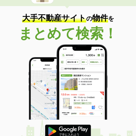
大手不動産サイト
物件
の
を
まとめて検索！