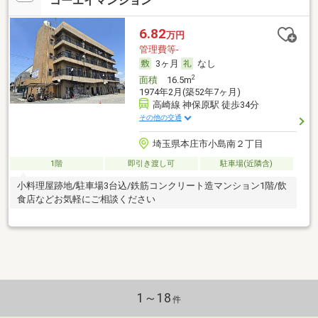
コーエイマンション
6.82
万円
管理費等-
3ヶ月
なし
2
面積
16.5m
1974年2月(築52年7ヶ月)
高崎線 神保原駅 徒歩34分
その他の交通
埼玉県本庄市小島南２丁目
1階
即引き渡し可
駐車場(近隣含)
小料理屋跡地/駐車場3台込/鉄筋コンクリート造マンション1階/飲
食店などお気軽にご相談ください
1～18
件