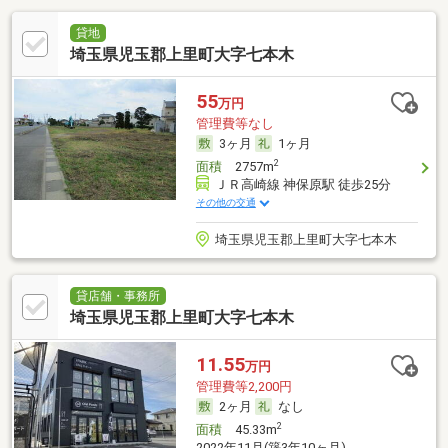
貸地
埼玉県児玉郡上里町大字七本木
55
万円
管理費等なし
3ヶ月
1ヶ月
2
面積
2757m
ＪＲ高崎線 神保原駅 徒歩25分
その他の交通
埼玉県児玉郡上里町大字七本木
貸店舗・事務所
埼玉県児玉郡上里町大字七本木
11.55
万円
管理費等2,200円
2ヶ月
なし
2
面積
45.33m
2022年11月(築3年10ヶ月)