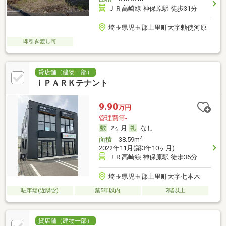
ＪＲ高崎線 神保原駅 徒歩31分
埼玉県児玉郡上里町大字勅使河原
即引き渡し可
貸店舗（建物一部）
ｉＰＡＲＫテナント
9.90
万円
管理費等-
2ヶ月
なし
2
面積
38.59m
2022年11月(築3年10ヶ月)
ＪＲ高崎線 神保原駅 徒歩36分
埼玉県児玉郡上里町大字七本木
駐車場(近隣含)
築5年以内
2階以上
貸店舗（建物一部）