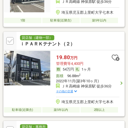
ＪＲ高崎線 神保原駅 徒歩36分
埼玉県児玉郡上里町大字七本木
1階
駐車場(近隣含)
築5年以内
貸店舗（建物一部）
ｉＰＡＲＫテナント（２）
19.80
万円
管理費等4,400円
54万円
1ヶ月
2
面積
96.88m
2022年11月(築3年10ヶ月)
ＪＲ高崎線 神保原駅 徒歩36分
その他の交通
埼玉県児玉郡上里町大字七本木
駐車場(近隣含)
築5年以内
2階以上
貸店舗・事務所