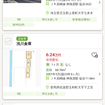
ＪＲ高崎線 神保原駅 徒歩36分
埼玉県児玉郡上里町大字七本木
1階
即引き渡し可
駐車場(近隣含)
築5年以内
貸倉庫
浅川倉庫
6.24
万円
管理費等-
1ヶ月
なし
2
面積
68.76m
2001年5月(築25年4ヶ月)
ＪＲ高崎線 神保原駅 徒歩11.6km
群馬県佐波郡玉村町大字下之宮
1階
即引き渡し可