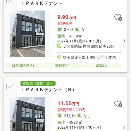
ｉＰＡＲＫテナント
9.90
万円
管理費等-
2ヶ月
なし
2
面積
41.19m
2022年11月(築3年10ヶ月)
ＪＲ高崎線 神保原駅 徒歩36分
埼玉県児玉郡上里町大字七本木
駐車場(近隣含)
築5年以内
2階以上
貸店舗（建物一部）
ｉＰＡＲＫテナント（Ｂ）
11.55
万円
管理費等2,200円
21万円
なし
2
面積
45.33m
2022年11月(築3年10ヶ月)