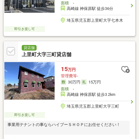
面積
-
高崎線 神保原駅 徒歩36分
埼玉県児玉郡上里町大字七本木
即引き渡し可
貸店舗
上里町大字三町貸店舗
15
万円
管理費等-
30万円
15万円
面積
-
高崎線 神保原駅 徒歩3.2km
埼玉県児玉郡上里町大字三町
即引き渡し可
事業用テナントの事ならハイブーＳＨＯＰにお任せください！