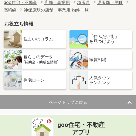
goo住宅・不動産
店舗・事業用
埼玉県
児玉郡上里町
高崎線
神保原駅の店舗・事業用 物件一覧
お役立ち情報
「住みたい街」
住まいのコラム
を見つけよう
暮らしのデータ
家賃相場
(補助金・助成金情報)
人気タウン
住宅ローン
ランキング
ページトップに戻る
goo住宅・不動産
アプリ