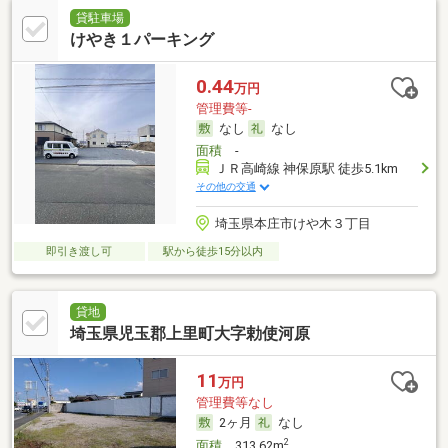
貸駐車場
けやき１パーキング
0.44
万円
管理費等-
なし
なし
面積
-
ＪＲ高崎線 神保原駅 徒歩5.1km
その他の交通
埼玉県本庄市けや木３丁目
即引き渡し可
駅から徒歩15分以内
貸地
埼玉県児玉郡上里町大字勅使河原
11
万円
管理費等なし
2ヶ月
なし
2
面積
313.62m