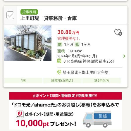
貸事務所
上里町堤 貸事務所・倉庫
30.80
万円
管理費等なし
1ヶ月
1ヶ月
2
面積
39.09m
2024年6月(築2年3ヶ月)
ＪＲ高崎線 神保原駅 徒歩25分
埼玉県児玉郡上里町大字堤
1階
駐車場(近隣含)
築3年以内