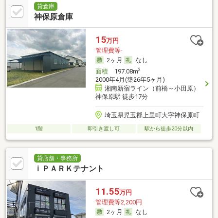
貸倉庫
神保原倉庫
15
万円
管理費等-
2ヶ月
なし
2
面積
197.08m
2000年4月(築26年5ヶ月)
湘南新宿ライン（前橋～小田原）
神保原駅 徒歩17分
埼玉県児玉郡上里町大字神保原町
1階
即引き渡し可
駅から徒歩20分以内
貸店舗・事務所
ｉＰＡＲＫテナント
11.55
万円
管理費等2,200円
2ヶ月
なし