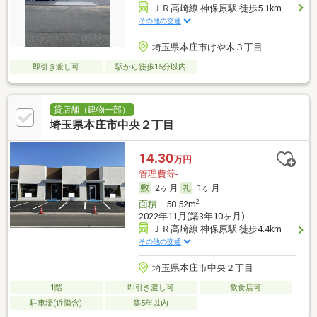
ＪＲ高崎線 神保原駅 徒歩5.1km
その他の交通
埼玉県本庄市けや木３丁目
即引き渡し可
駅から徒歩15分以内
貸店舗（建物一部）
埼玉県本庄市中央２丁目
14.30
万円
管理費等-
2ヶ月
1ヶ月
2
面積
58.52m
2022年11月(築3年10ヶ月)
ＪＲ高崎線 神保原駅 徒歩4.4km
その他の交通
埼玉県本庄市中央２丁目
1階
即引き渡し可
飲食店可
駐車場(近隣含)
築5年以内