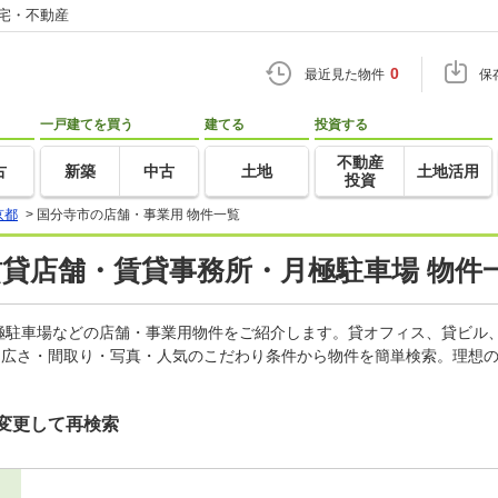
住宅・不動産
0
最近見た物件
保
一戸建てを買う
建てる
投資する
不動産
古
新築
中古
土地
土地活用
投資
京都
>
国分寺市の店舗・事業用 物件一覧
賃貸店舗・賃貸事務所・月極駐車場 物件
極駐車場などの店舗・事業用物件をご紹介します。貸オフィス、貸ビル
・広さ・間取り・写真・人気のこだわり条件から物件を簡単検索。理想の
変更して再検索