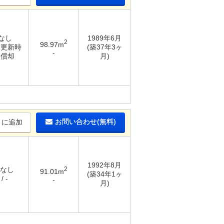
 なし
1989年6月
2
98.97m
/ 更新時
(築37年3ヶ
-
％償却
月)
お問い合わせ(無料)
りに追加
1992年8月
 なし
2
91.01m
(築34年1ヶ
/ -
-
月)