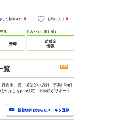
0
0
存した検索条件
お気に入り
売る
住みやすい街を探す
助成金
売却
情報
一覧
、貸倉庫、貸工場などの店舗・事業用物件
物件探しをgoo住宅・不動産がサポート