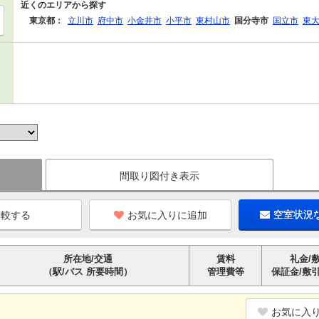
近くのエリアから探す
東京都：
立川市
府中市
小金井市
小平市
東村山市
国分寺市
国立市
東
間取り図付き表示
お気に入りに追加
空室状況
所在地/交通
賃料
礼金/
（駅/バス 所要時間）
管理費等
保証金/敷
お気に入