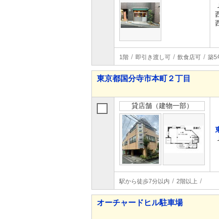
1階
即引き渡し可
飲食店可
築5
東京都国分寺市本町２丁目
貸店舗（建物一部）
駅から徒歩7分以内
2階以上
オーチャードヒル駐車場