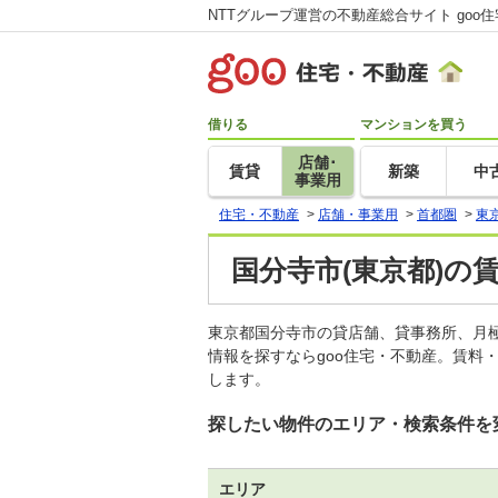
NTTグループ運営の不動産総合サイト goo
借りる
マンションを買う
店舗･
賃貸
新築
中
事業用
住宅・不動産
>
店舗・事業用
>
首都圏
>
東
国分寺市(東京都)の
東京都国分寺市の貸店舗、貸事務所、月
情報を探すならgoo住宅・不動産。賃料
します。
探したい物件のエリア・検索条件を
エリア