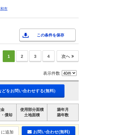
大和市
この条件を保存
1
2
3
4
次へ
表示件数
などをお問い合わせする(無料)
敷金
使用部分面積
築年月
引・償却
土地面積
築年数
お問い合わせ(無料)
りに追加