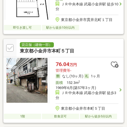
ＪＲ中央本線 武蔵小金井駅 徒歩10
分
東京都小金井市貫井北町１丁目
即引き渡し可
駅から徒歩10分以内
貸店舗（建物一部）
東京都小金井市本町５丁目
76.04
万円
管理費等-
なし(10ヶ月)
1ヶ月
2
面積
152.3m
1969年6月(築57年3ヶ月)
ＪＲ中央本線 武蔵小金井駅 徒歩3
分
東京都小金井市本町５丁目
1階
飲食店可
駅から徒歩5分以内