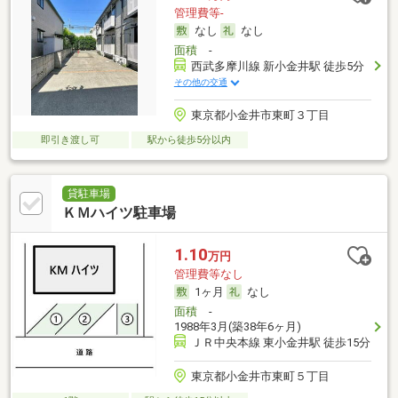
管理費等-
なし
なし
面積
-
西武多摩川線 新小金井駅 徒歩5分
その他の交通
東京都小金井市東町３丁目
即引き渡し可
駅から徒歩5分以内
貸駐車場
ＫＭハイツ駐車場
1.10
万円
管理費等なし
1ヶ月
なし
面積
-
1988年3月(築38年6ヶ月)
ＪＲ中央本線 東小金井駅 徒歩15分
東京都小金井市東町５丁目