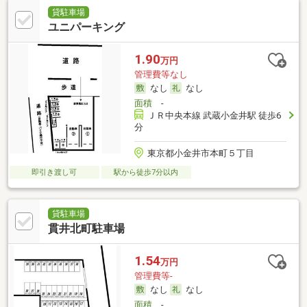
貸駐車場
ユニパーキング
1.90
万円
管理費等なし
なし
なし
面積
-
ＪＲ中央本線 武蔵小金井駅 徒歩6
分
東京都小金井市本町５丁目
即引き渡し可
駅から徒歩7分以内
貸駐車場
貫井北町駐車場
1.54
万円
管理費等-
なし
なし
面積
-