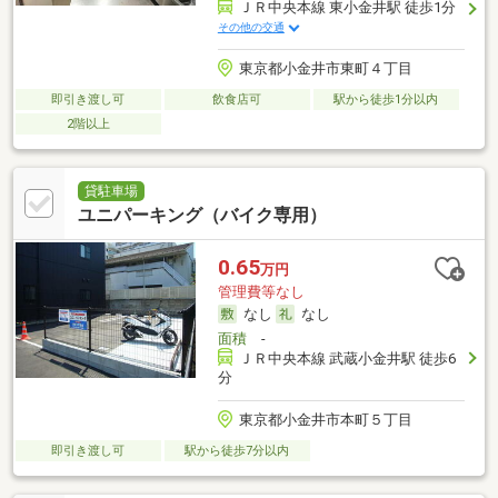
ＪＲ中央本線 東小金井駅 徒歩1分
その他の交通
東京都小金井市東町４丁目
即引き渡し可
飲食店可
駅から徒歩1分以内
2階以上
貸駐車場
ユニパーキング（バイク専用）
0.65
万円
管理費等なし
なし
なし
面積
-
ＪＲ中央本線 武蔵小金井駅 徒歩6
分
東京都小金井市本町５丁目
即引き渡し可
駅から徒歩7分以内