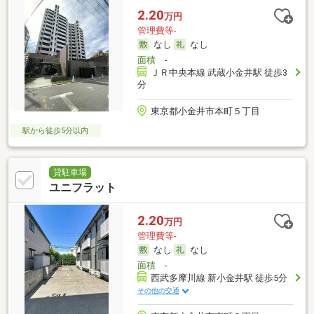
2.20
万円
管理費等-
なし
なし
面積
-
ＪＲ中央本線 武蔵小金井駅 徒歩3
分
東京都小金井市本町５丁目
駅から徒歩5分以内
貸駐車場
ユニフラット
2.20
万円
管理費等-
なし
なし
面積
-
西武多摩川線 新小金井駅 徒歩5分
その他の交通