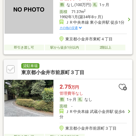
なし(100万円)
1ヶ月
2
面積
71.37m
1992年1月(築34年8ヶ月)
ＪＲ中央本線 東小金井駅 徒歩1分
その他の交通
東京都小金井市東町４丁目
即引き渡し可
駅から徒歩1分以内
2階以上
貸駐車場
東京都小金井市前原町３丁目
2.75
万円
管理費等なし
1ヶ月
なし
面積
-
ＪＲ中央本線 武蔵小金井駅 徒歩6
分
東京都小金井市前原町３丁目