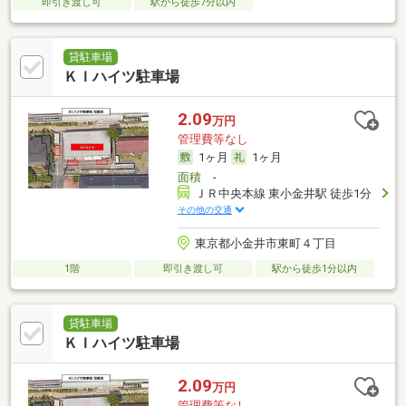
即引き渡し可
駅から徒歩7分以内
貸駐車場
ＫＩハイツ駐車場
2.09
万円
管理費等なし
1ヶ月
1ヶ月
面積
-
ＪＲ中央本線 東小金井駅 徒歩1分
その他の交通
東京都小金井市東町４丁目
1階
即引き渡し可
駅から徒歩1分以内
貸駐車場
ＫＩハイツ駐車場
2.09
万円
管理費等なし