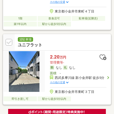
その他の交通
東京都小金井市東町４丁目
1階
飲食店可
駐車場(近隣含)
築1年以内
駅から徒歩5分以内
貸駐車場
ユニフラット
2.20
万円
管理費等-
なし
なし
面積
-
西武多摩川線 新小金井駅 徒歩5分
その他の交通
東京都小金井市東町３丁目
即引き渡し可
駅から徒歩5分以内