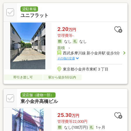
貸駐車場
ユニフラット
2.20
万円
管理費等-
なし
なし
面積
-
西武多摩川線 新小金井駅 徒歩5分
その他の交通
東京都小金井市東町３丁目
即引き渡し可
駅から徒歩5分以内
貸店舗（建物一部）
東小金井高橋ビル
25.30
万円
管理費等22,000円
なし(100万円)
1ヶ月