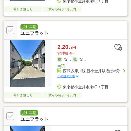
東京都小金井市東町３丁目
即引き渡し可
駅から徒歩5分以内
貸駐車場
ユニフラット
2.20
万円
管理費等-
なし
なし
面積
-
西武多摩川線 新小金井駅 徒歩5分
その他の交通
東京都小金井市東町３丁目
即引き渡し可
駅から徒歩5分以内
貸駐車場
ユニフラット