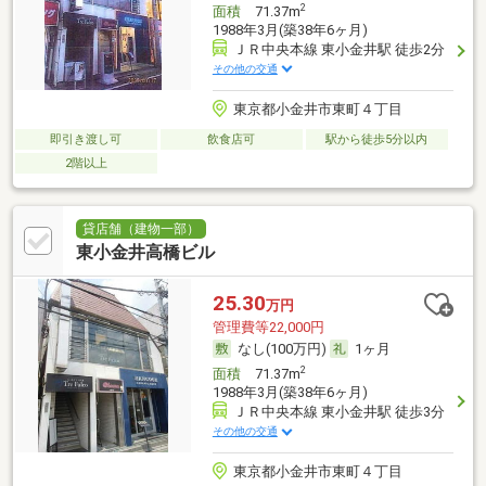
2
面積
71.37m
1988年3月(築38年6ヶ月)
ＪＲ中央本線 東小金井駅 徒歩2分
その他の交通
東京都小金井市東町４丁目
即引き渡し可
飲食店可
駅から徒歩5分以内
2階以上
貸店舗（建物一部）
東小金井高橋ビル
25.30
万円
管理費等22,000円
なし(100万円)
1ヶ月
2
面積
71.37m
1988年3月(築38年6ヶ月)
ＪＲ中央本線 東小金井駅 徒歩3分
その他の交通
東京都小金井市東町４丁目