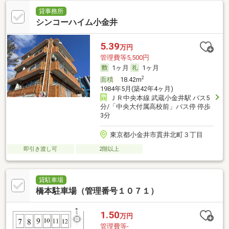
貸事務所
シンコーハイム小金井
5.39
万円
管理費等5,500円
1ヶ月
1ヶ月
2
面積
18.42m
1984年5月(築42年4ヶ月)
ＪＲ中央本線 武蔵小金井駅 バス5
分/「中央大付属高校前」バス停 停歩
3分
東京都小金井市貫井北町３丁目
即引き渡し可
2階以上
貸駐車場
橋本駐車場（管理番号１０７１）
1.50
万円
管理費等-