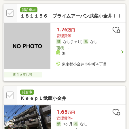
貸駐車場
１８１１５６ プライムアーバン武蔵小金井ＩＩ
1.76
万円
管理費等-
なし(1ヶ月)
なし
面積
-
無
東京都小金井市中町４丁目
即引き渡し可
貸倉庫
ＫｅｅｐＬ武蔵小金井
1.65
万円
管理費等-
1ヶ月
なし