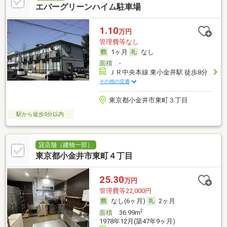
エバーグリーンハイム駐車場
1.10
万円
管理費等なし
1ヶ月
なし
面積
-
ＪＲ中央本線 東小金井駅 徒歩8分
その他の交通
東京都小金井市東町３丁目
駅から徒歩5分以内
貸店舗（建物一部）
東京都小金井市東町４丁目
25.30
万円
管理費等22,000円
なし(6ヶ月)
2ヶ月
2
面積
36.99m
1978年12月(築47年9ヶ月)