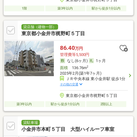
1階
築3年以内
駅から徒歩1分以内
貸店舗（建物一部）
東京都小金井市梶野町５丁目
86.40
万円
管理費等5,500円
なし(6ヶ月)
1ヶ月
2
面積
136.76m
2025年2月(築1年7ヶ月)
ＪＲ中央本線 東小金井駅 徒歩1分
その他の交通
東京都小金井市梶野町５丁目
築3年以内
駅から徒歩1分以内
2階以上
貸駐車場
小金井市本町５丁目 大型ハイルーフ車室