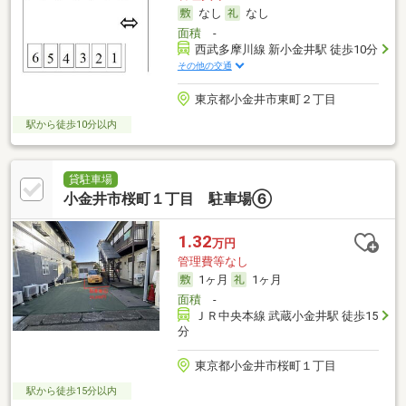
なし
なし
面積
-
西武多摩川線 新小金井駅 徒歩10分
その他の交通
東京都小金井市東町２丁目
駅から徒歩10分以内
貸駐車場
小金井市桜町１丁目 駐車場⑥
1.32
万円
管理費等なし
1ヶ月
1ヶ月
面積
-
ＪＲ中央本線 武蔵小金井駅 徒歩15
分
東京都小金井市桜町１丁目
駅から徒歩15分以内