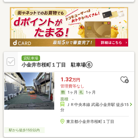
貸駐車場
小金井市桜町１丁目 駐車場⑥
1.32
万円
管理費等なし
1ヶ月
1ヶ月
面積
-
ＪＲ中央本線 武蔵小金井駅 徒歩15
分
東京都小金井市桜町１丁目
駅から徒歩15分以内