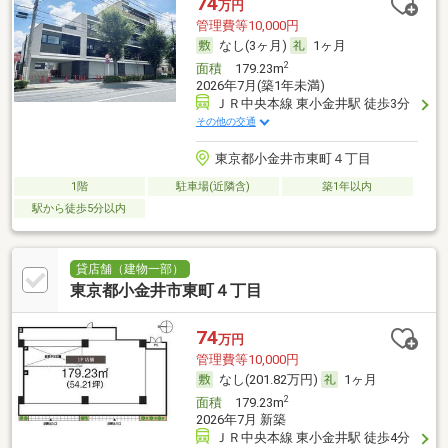
74
万円
管理費等10,000円
なし(3ヶ月)
1ヶ月
2
面積
179.23m
2026年7月(築1年未満)
ＪＲ中央本線 東小金井駅 徒歩3分
その他の交通
東京都小金井市東町４丁目
1階
駐車場(近隣含)
築1年以内
駅から徒歩5分以内
貸店舗（建物一部）
東京都小金井市東町４丁目
74
万円
管理費等10,000円
なし(201.82万円)
1ヶ月
2
面積
179.23m
2026年7月 新築
ＪＲ中央本線 東小金井駅 徒歩4分