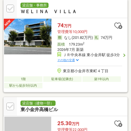
貸店舗・事務所
ＷＥＬＩＮＡ ＶＩＬＬＡ
74
万円
管理費等10,000円
なし(201.82万円)
74万円
2
面積
179.23m
2026年7月 新築
ＪＲ中央本線 東小金井駅 徒歩3分
その他の交通
東京都小金井市東町４丁目
1階
駐車場(近隣含)
築1年以内
駅から徒歩5分以内
貸店舗（建物一部）
東小金井高橋ビル
25.30
万円
管理費等22,000円