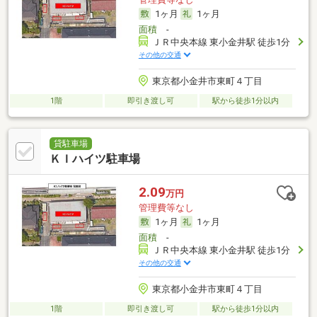
1ヶ月
1ヶ月
面積
-
ＪＲ中央本線 東小金井駅 徒歩1分
その他の交通
東京都小金井市東町４丁目
1階
即引き渡し可
駅から徒歩1分以内
貸駐車場
ＫＩハイツ駐車場
2.09
万円
管理費等なし
1ヶ月
1ヶ月
面積
-
ＪＲ中央本線 東小金井駅 徒歩1分
その他の交通
東京都小金井市東町４丁目
1階
即引き渡し可
駅から徒歩1分以内