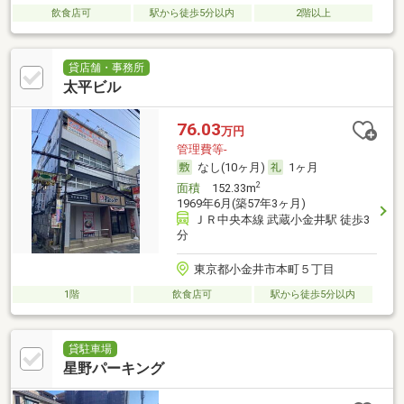
飲食店可
駅から徒歩5分以内
2階以上
貸店舗・事務所
太平ビル
76.03
万円
管理費等-
なし(10ヶ月)
1ヶ月
2
面積
152.33m
1969年6月(築57年3ヶ月)
ＪＲ中央本線 武蔵小金井駅 徒歩3
分
東京都小金井市本町５丁目
1階
飲食店可
駅から徒歩5分以内
貸駐車場
星野パーキング