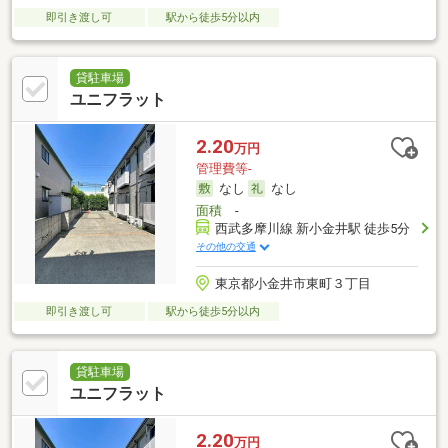
即引き渡し可
駅から徒歩5分以内
貸駐車場
ユニフラット
2.20
万円
管理費等-
なし
なし
面積
-
西武多摩川線 新小金井駅 徒歩5分
その他の交通
東京都小金井市東町３丁目
即引き渡し可
駅から徒歩5分以内
貸駐車場
ユニフラット
2.20
万円