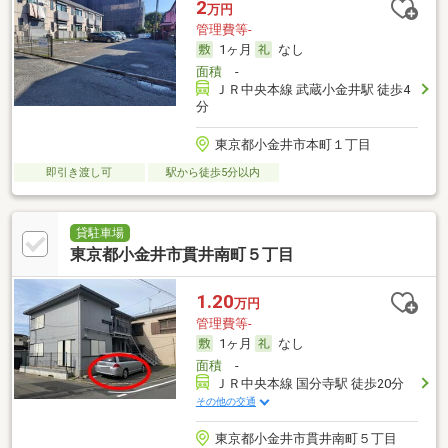
2
万円
管理費等-
1ヶ月
なし
面積
-
ＪＲ中央本線 武蔵小金井駅 徒歩4
分
東京都小金井市本町１丁目
即引き渡し可
駅から徒歩5分以内
貸駐車場
東京都小金井市貫井南町５丁目
1.20
万円
管理費等-
1ヶ月
なし
面積
-
ＪＲ中央本線 国分寺駅 徒歩20分
その他の交通
東京都小金井市貫井南町５丁目