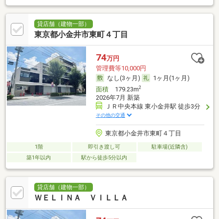
貸店舗（建物一部）
東京都小金井市東町４丁目
74
万円
管理費等10,000円
なし(3ヶ月)
1ヶ月(1ヶ月)
2
面積
179.23m
2026年7月 新築
ＪＲ中央本線 東小金井駅 徒歩3分
その他の交通
東京都小金井市東町４丁目
1階
即引き渡し可
駐車場(近隣含)
築1年以内
駅から徒歩5分以内
貸店舗（建物一部）
ＷＥＬＩＮＡ ＶＩＬＬＡ