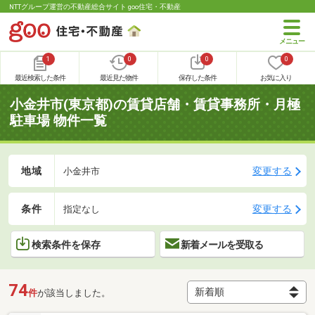
NTTグループ運営の不動産総合サイト goo住宅・不動産
1
0
0
0
最近検索した条件
最近見た物件
保存した条件
お気に入り
小金井市(東京都)の賃貸店舗・賃貸事務所・月極
駐車場 物件一覧
地域
変更する
小金井市
条件
変更する
指定なし
検索条件を保存
新着メールを受取る
74
件
が該当しました。