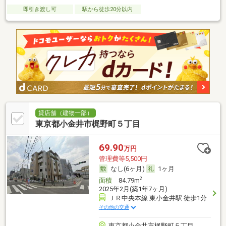
即引き渡し可
駅から徒歩20分以内
貸店舗（建物一部）
東京都小金井市梶野町５丁目
69.90
万円
管理費等5,500円
なし(6ヶ月)
1ヶ月
2
面積
84.79m
2025年2月(築1年7ヶ月)
ＪＲ中央本線 東小金井駅 徒歩1分
その他の交通
東京都小金井市梶野町５丁目