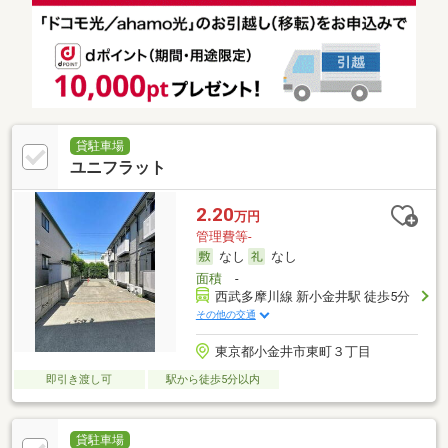
貸駐車場
ユニフラット
2.20
万円
管理費等-
なし
なし
面積
-
西武多摩川線 新小金井駅 徒歩5分
その他の交通
東京都小金井市東町３丁目
即引き渡し可
駅から徒歩5分以内
貸駐車場