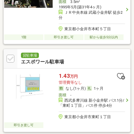
2
面積
3.5m
1995年5月(築31年4ヶ月)
ＪＲ中央本線 武蔵小金井駅 徒歩2
分
東京都小金井市本町５丁目
1階
即引き渡し可
駅から徒歩5分以内
貸駐車場
エスポワール駐車場
1.43
万円
管理費等なし
なし(1ヶ月)
1ヶ月
面積
-
西武多摩川線 新小金井駅 バス1分/
「東町１丁目」バス停 停歩4分
東京都小金井市東町１丁目
即引き渡し可