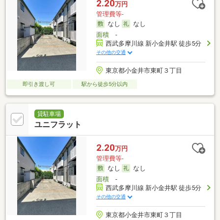
2.20
万円
管理費等-
なし
なし
面積
-
西武多摩川線 新小金井駅 徒歩5分
その他の交通
東京都小金井市東町３丁目
即引き渡し可
駅から徒歩5分以内
貸駐車場
ユニフラット
2.20
万円
管理費等-
なし
なし
面積
-
西武多摩川線 新小金井駅 徒歩5分
その他の交通
東京都小金井市東町３丁目