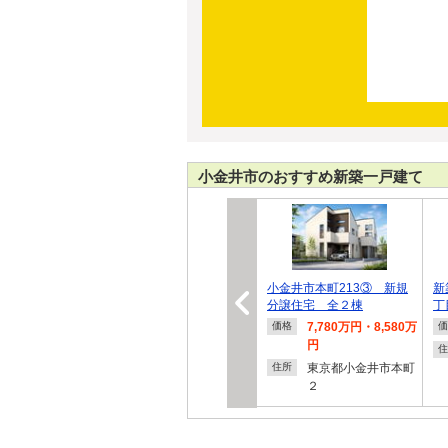
小金井市のおすすめ新築一戸建て
小金井市本町213③ 新規
新
分譲住宅 全２棟
丁
7,780万円・8,580万
価格
価
円
住
東京都小金井市本町
住所
２