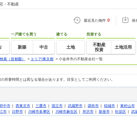
住宅・不動産
0
最近見た物件
保
一戸建てを買う
建てる
投資する
不動産
古
新築
中古
土地
土地活用
投資
検索（首都圏）
>
エリア/東京都
>
小金井市の不動産会社一覧
際の所要時間とは異なる場合があります。目安としてご利用ください。
府中市
|
西東京市
|
三鷹市
|
国立市
|
武蔵野市
|
調布市
|
稲城市
|
東村山市
江市
|
日野市
|
川崎市多摩区
|
川崎市麻生区
|
所沢市
|
新座市
|
杉並区
|
武