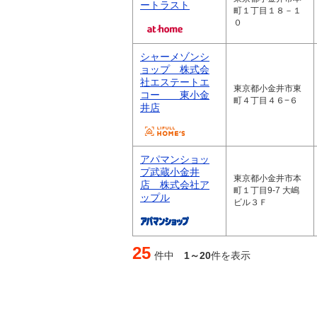
ートラスト
町１丁目１８－１
０
シャーメゾンシ
ョップ 株式会
社エステートエ
東京都小金井市東
コー 東小金
町４丁目４６−６
井店
アパマンショッ
プ武蔵小金井
東京都小金井市本
店 株式会社ア
町１丁目9-7 大嶋
ップル
ビル３Ｆ
25
件中
1～20
件を表示