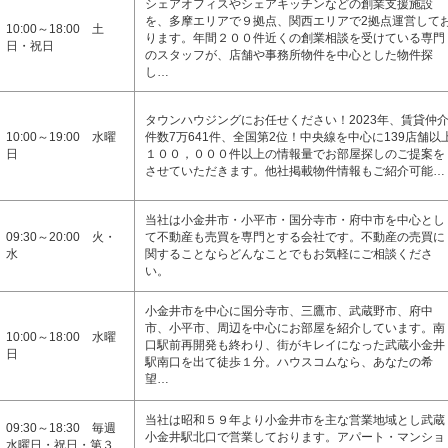
シェアオフィスやシェアキッチンなどの創業支援施設
を、多摩エリアで９拠点、関西エリアで2拠点運営して
10:00～18:00 土
ります。年間２００件近くの創業相談を受けている専門
日・祝日
のスタッフが、店舗や事務所物件を中心とした物件探
し…
タウンハウジングにお任せください！2023年、賃貸仲
10:00～19:00 水曜
件数7万641件、全国第2位！中央線を中心に139店舗以
日
１００，０００件以上の情報量でお部屋探しのご提案を
させていただきます。他社掲載物件情報もご紹介可能…
当社は小金井市・小平市・国分寺市・府中市を中心とし
09:30～20:00 火・
て不動産も売買を専門とする会社です。不動産の売買に
水
関することならどんなことでもお気軽にご相談くださ
い。
小金井市を中心に国分寺市、三鷹市、武蔵野市、府中
市、小平市、周辺を中心にお部屋を紹介しています。南
10:00～18:00 水曜
口駅前再開発も終わり、街がキレイになった武蔵小金井
日
駅南口を出て徒歩１分。ハウスコムなら、あなたの希
望…
当社は昭和５９年より小金井市を主な営業地域とし武蔵
09:30～18:30 毎週
小金井駅北口で営業しております。アパート・マンショ
水曜日・祝日・第３