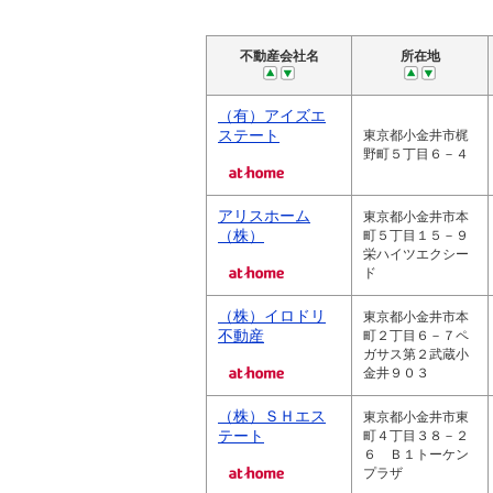
不動産会社名
所在地
（有）アイズエ
ステート
東京都小金井市梶
野町５丁目６－４
アリスホーム
東京都小金井市本
（株）
町５丁目１５－９
栄ハイツエクシー
ド
（株）イロドリ
東京都小金井市本
不動産
町２丁目６－７ペ
ガサス第２武蔵小
金井９０３
（株）ＳＨエス
東京都小金井市東
テート
町４丁目３８－２
６ Ｂ１トーケン
プラザ