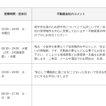
営業時間・定休日
不動産会社のコメント
府中市出身のため府中市についてとても詳しいです！自
10:00～18:00 火・
社の管理物件を中心に営業しております！不動産業20年
水曜日
のプロにお任せください！
地元・小金井や多摩エリア近郊都内を中心とした「住ま
09:30～19:00 火曜
いの情報館」です。不動産の事ならどんな事でもお任せ
（2月・3月隔週営
下さい。どこよりも地域密着とお客様第一主義をお約束
業）・水曜
致します。ご来店、メールや電話でのお問合せ、社員…
10:00～18:00 火・
"安心して機能的に過ごせる"こだわった住まいで生活を
水
かにするお手伝いをします
08:30～17:30 土・
日・祝