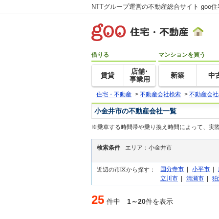
NTTグループ運営の不動産総合サイト goo
借りる
マンションを買う
店舗･
賃貸
新築
中
事業用
住宅・不動産
>
不動産会社検索
>
不動産会社
小金井市の不動産会社一覧
※乗車する時間帯や乗り換え時間によって、実
検索条件
エリア：小金井市
国分寺市
|
小平市
|
近辺の市区から探す：
立川市
|
清瀬市
|
狛
25
件中
1～20
件を表示