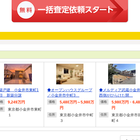
築戸建 小金井市東町1
◆オープンハウスグループ
◆メルディア武蔵小金
目 新築分譲
／小金井市中町3…
西側がひらけた開…
9,249万円
5,480万円～5,980万
5,980万円・6,4
格
価格
価格
円
円
東京都小金井市東町
所
１
東京都小金井市中町
東京都小金井市
住所
住所
３
町４