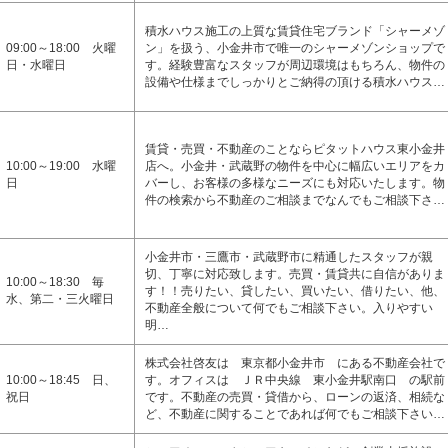
積水ハウス施工の上質な賃貸住宅ブランド「シャーメゾ
09:00～18:00 火曜
ン」を扱う、小金井市で唯一のシャーメゾンショップで
日・水曜日
す。経験豊富なスタッフが周辺環境はもちろん、物件の
設備や仕様までしっかりとご納得の頂ける積水ハウス…
賃貸・売買・不動産のことならピタットハウス東小金井
10:00～19:00 水曜
店へ。小金井・武蔵野の物件を中心に幅広いエリアをカ
日
バーし、お客様の多様なニーズにも対応いたします。物
件の検索から不動産のご相談までなんでもご相談下さ…
小金井市・三鷹市・武蔵野市に精通したスタッフが親
切、丁寧に対応致します。売買・賃貸共に自信がありま
10:00～18:30 毎
す！！売りたい、貸したい、買いたい、借りたい、他、
水、第二・三火曜日
不動産全般について何でもご相談下さい。入りやすい
明…
株式会社啓友は 東京都小金井市 にある不動産会社で
10:00～18:45 日、
す。オフィスは ＪＲ中央線 東小金井駅南口 の駅前
祝日
です。不動産の売買・貸借から、ローンの返済、相続な
ど、不動産に関することであれば何でもご相談下さい…