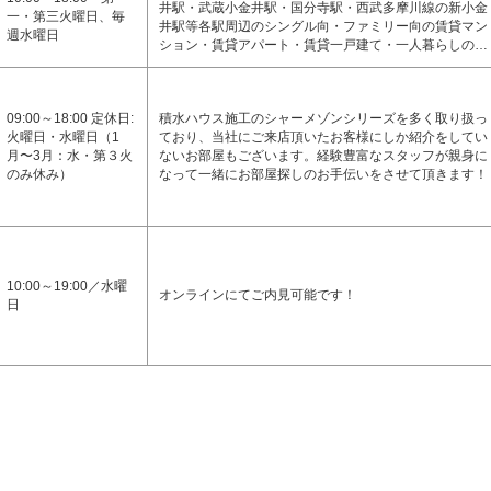
井駅・武蔵小金井駅・国分寺駅・西武多摩川線の新小金
一・第三火曜日、毎
井駅等各駅周辺のシングル向・ファミリー向の賃貸マン
週水曜日
ション・賃貸アパート・賃貸一戸建て・一人暮らしの…
09:00～18:00 定休日:
積水ハウス施工のシャーメゾンシリーズを多く取り扱っ
火曜日・水曜日（1
ており、当社にご来店頂いたお客様にしか紹介をしてい
月〜3月：水・第３火
ないお部屋もございます。経験豊富なスタッフが親身に
のみ休み）
なって一緒にお部屋探しのお手伝いをさせて頂きます！
10:00～19:00／水曜
オンラインにてご内見可能です！
日