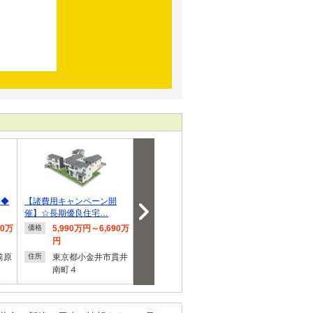
井◆
【諸費用キャンペーン開
【諸費用キャンペーン開
小金井市緑町
催】☆長期優良住宅…
催】☆LDK18.75帖☆…
戸建 全3棟
80万
5,990万円～6,690万
6,090万円
6,780
価格
価格
価格
円
円
東京都小金井市前原
住所
前原
東京都小金井市貫井
町４
東京都
住所
住所
南町４
３