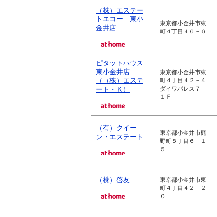
（株）エステー
トエコー 東小
東京都小金井市東
金井店
町４丁目４６－６
ピタットハウス
東小金井店
東京都小金井市東
（（株）エステ
町４丁目４２－４
ート・Ｋ）
ダイワパレス７－
１Ｆ
（有）クイー
東京都小金井市梶
ン・エステート
野町５丁目６－１
５
（株）啓友
東京都小金井市東
町４丁目４２－２
０