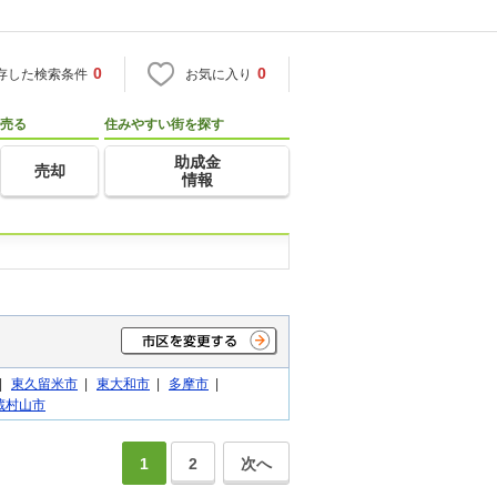
0
0
存した検索条件
お気に入り
売る
住みやすい街を探す
助成金
売却
情報
|
東久留米市
|
東大和市
|
多摩市
|
蔵村山市
1
2
次へ