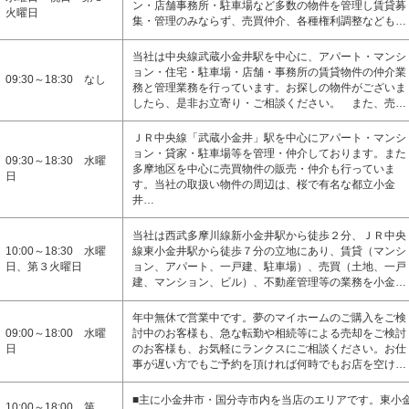
ン・店舗事務所・駐車場など多数の物件を管理し賃貸募
火曜日
集・管理のみならず、売買仲介、各種権利調整なども…
当社は中央線武蔵小金井駅を中心に、アパート・マンシ
ョン・住宅・駐車場・店舗・事務所の賃貸物件の仲介業
09:30～18:30 なし
務と管理業務を行っています。お探しの物件がございま
したら、是非お立寄り・ご相談ください。 また、売…
ＪＲ中央線「武蔵小金井」駅を中心にアパート・マンシ
ョン・貸家・駐車場等を管理・仲介しております。また
09:30～18:30 水曜
多摩地区を中心に売買物件の販売・仲介も行っていま
日
す。当社の取扱い物件の周辺は、桜で有名な都立小金
井…
当社は西武多摩川線新小金井駅から徒歩２分、ＪＲ中央
10:00～18:30 水曜
線東小金井駅から徒歩７分の立地にあり、賃貸（マンシ
日、第３火曜日
ョン、アパート、一戸建、駐車場）、売買（土地、一戸
建、マンション、ビル）、不動産管理等の業務を小金…
年中無休で営業中です。夢のマイホームのご購入をご検
09:00～18:00 水曜
討中のお客様も、急な転勤や相続等による売却をご検討
日
のお客様も、お気軽にランクスにご相談ください。お仕
事が遅い方でもご予約を頂ければ何時でもお店を空け…
■主に小金井市・国分寺市内を当店のエリアです。東小
10:00～18:00 第