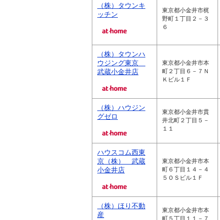
（株）タウンキ
東京都小金井市梶
ッチン
野町１丁目２－３
６
（株）タウンハ
ウジング東京
東京都小金井市本
武蔵小金井店
町２丁目６－７Ｎ
Ｋビル１Ｆ
（株）ハウジン
東京都小金井市貫
グゼロ
井北町２丁目５－
１１
ハウスコム西東
京（株） 武蔵
東京都小金井市本
小金井店
町６丁目１４－４
５ＯＳビル１Ｆ
（株）ほり不動
東京都小金井市本
産
町５丁目１１－７