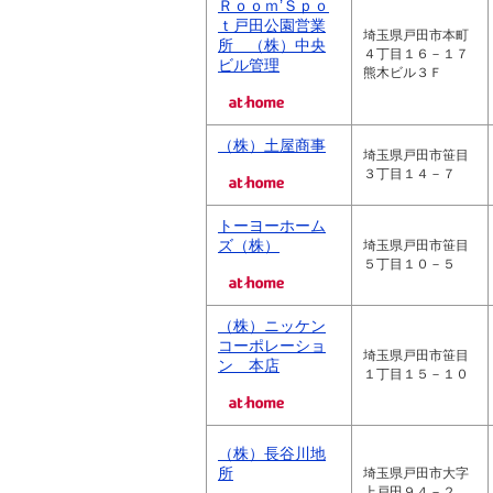
Ｒｏｏｍ’Ｓｐｏ
ｔ戸田公園営業
埼玉県戸田市本町
所 （株）中央
４丁目１６－１７
ビル管理
熊木ビル３Ｆ
（株）土屋商事
埼玉県戸田市笹目
３丁目１４－７
トーヨーホーム
ズ（株）
埼玉県戸田市笹目
５丁目１０－５
（株）ニッケン
コーポレーショ
埼玉県戸田市笹目
ン 本店
１丁目１５－１０
（株）長谷川地
所
埼玉県戸田市大字
上戸田９４－２