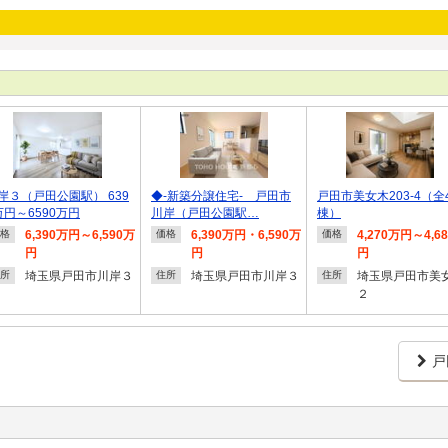
岸３（戸田公園駅） 639
◆-新築分譲住宅- 戸田市
戸田市美女木203-4（全
万円～6590万円
川岸（戸田公園駅…
棟）
6,390万円～6,590万
6,390万円・6,590万
4,270万円～4,6
格
価格
価格
円
円
円
埼玉県戸田市川岸３
埼玉県戸田市川岸３
埼玉県戸田市美
所
住所
住所
２
戸