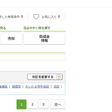
0
0
存した検索条件
お気に入り
売る
住みやすい街を探す
助成金
売却
情報
板橋区
|
朝霞市
|
さいたま市中央区
|
北区
|
1
2
3
次へ