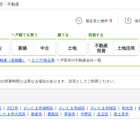
住宅・不動産
0
最近見た物件
保
一戸建てを買う
建てる
投資する
不動産
古
新築
中古
土地
土地活用
投資
検索（首都圏）
>
エリア/埼玉県
>
戸田市の不動産会社一覧
際の所要時間とは異なる場合があります。目安としてご利用ください。
区
|
川口市
|
さいたま市浦和区
|
さいたま市緑区
|
さいたま市桜区
|
和光市
|
いたま市大宮区
|
新座市
|
豊島区
|
草加市
|
中野区
|
足立区
|
富士見市