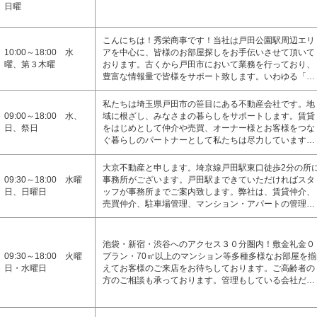
日曜
こんにちは！秀栄商事です！当社は戸田公園駅周辺エリ
10:00～18:00 水
アを中心に、皆様のお部屋探しをお手伝いさせて頂いて
曜、第３木曜
おります。古くから戸田市において業務を行っており、
豊富な情報量で皆様をサポート致します。いわゆる「…
私たちは埼玉県戸田市の笹目にある不動産会社です。地
09:00～18:00 水、
域に根ざし、みなさまの暮らしをサポートします。賃貸
日、祭日
をはじめとして仲介や売買、オーナー様とお客様をつな
ぐ暮らしのパートナーとして私たちは尽力しています…
大京不動産と申します。埼京線戸田駅東口徒歩2分の所
09:30～18:00 水曜
事務所がございます。戸田駅まできていただければスタ
日、日曜日
ッフが事務所までご案内致します。弊社は、賃貸仲介、
売買仲介、駐車場管理、マンション・アパートの管理…
池袋・新宿・渋谷へのアクセス３０分圏内！敷金礼金０
09:30～18:00 火曜
プラン・70㎡以上のマンション等多種多様なお部屋を揃
日・水曜日
えてお客様のご来店をお待ちしております。ご高齢者の
方のご相談も承っております。管理もしている会社だ…