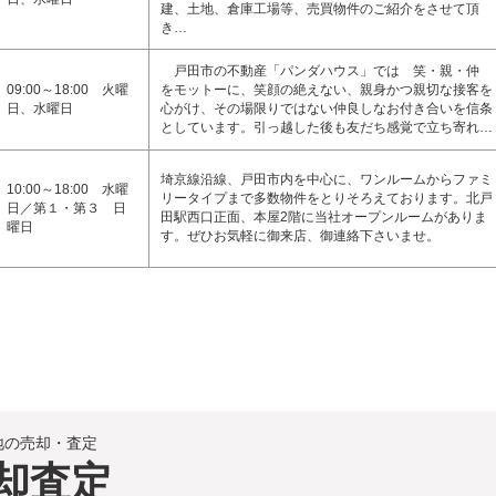
建、土地、倉庫工場等、売買物件のご紹介をさせて頂
き…
戸田市の不動産「パンダハウス」では 笑・親・仲
09:00～18:00 火曜
をモットーに、笑顔の絶えない、親身かつ親切な接客を
日、水曜日
心がけ、その場限りではない仲良しなお付き合いを信条
としています。引っ越した後も友だち感覚で立ち寄れ…
埼京線沿線、戸田市内を中心に、ワンルームからファミ
10:00～18:00 水曜
リータイプまで多数物件をとりそろえております。北戸
日／第１・第３ 日
田駅西口正面、本屋2階に当社オープンルームがありま
曜日
す。ぜひお気軽に御来店、御連絡下さいませ。
地の売却・査定
却査定