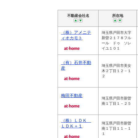
不動産会社名
所在地
（株）アメニテ
埼玉県戸田市大字
ィオカモト
新曽２１７８フル
ール ドゥ ソレ
イユ１０１
（有）石井不動
埼玉県戸田市美女
産
木２丁目１２－１
２
梅田不動産
埼玉県戸田市新曽
南１丁目１－２５
（株）ＬＤＫ
埼玉県戸田市新曽
ＬＤＫ＋１
南１丁目１１－１
１