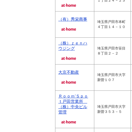
１丁目２４－２３
（有）秀栄商事
埼玉県戸田市本町
４丁目１４－１０
（株）ｚｅｎハ
ウジング
埼玉県戸田市笹目
８丁目２－２
大京不動産
埼玉県戸田市大字
新曽１０７
Ｒｏｏｍ’Ｓｐｏ
ｔ戸田営業所
（株）中央ビル
埼玉県戸田市大字
管理
新曽３５３－５