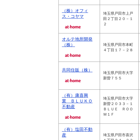
（株）オフィ
埼玉県戸田市上戸
ス・コヤマ
田２丁目２０－１
２
オルテ地所開発
（株）
埼玉県戸田市本町
４丁目１７－２８
共同住販（株）
埼玉県戸田市大字
新曽７５５
（有）康喜興
埼玉県戸田市大字
業 ＢＬＵＫＯ
新曽２０３３－１
不動産
ＢＬＵＥ ＲＯＯ
Ｍ１Ｆ
（有）塩田不動
産
埼玉県戸田市喜沢