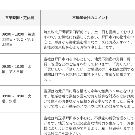
営業時間・定休日
不動産会社のコメント
埼京線北戸田駅東口駅前です。土・日も営業しておりま
09:00～18:00 毎週
すので、お気軽にお越しください。戸田市内の物件を中
水曜日・第２・第３
心に、単身から御家族迄様々なニーズにお応えすべく、
木曜日
皆様の御来店を心よりお待ち申し上げます。
当社は戸田市内を中心として、地元不動産の売買・賃
貸・管理などのご紹介を行っております。「売りたい」
09:00～18:00 水
「買いたい」「借りたい」ご希望の方、不動産に関する
曜、第３日曜
質問は何でもお気軽にご相談下さい。豊富な情報力で
お…
当店は地元戸田に店を構えて今年で創業５２年となりま
09:00～18:00 火
す。地域密着で業務を営んでおり親身な対応を心掛け続
曜、水曜
けて数々のお客様から信頼を得る事ができました。長年
かけて培った不動産のノウハウは弊社の財産でありま…
当社は埼玉県戸田市を中心に、不動産の賃貸管理をして
います。地元ならではの豊富な情報力を生かして、お客
様によりよいご提案ができるよう、精一杯頑張ります！
お気軽にご相談下さい。