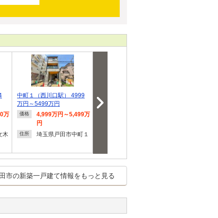
4
中町１（西川口駅） 4999
◆メルディア戸田公園◆駅
戸田市川岸３丁
万円～5499万円
徒歩8分の利便性！…
80万
4,999万円～5,499万
6,180万円
6,390
価格
価格
価格
円
円
埼玉県戸田市南町
住所
女木
埼玉県戸田市中町１
埼玉県
住所
住所
田市の新築一戸建て情報をもっと見る