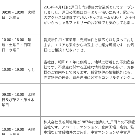
2014年4月1日に戸田市内2番目の営業所としてオープン
09:30～18:00 火曜
しました。戸田公園西口ロータリー沿いにあり、駅から
日 水曜日
のアクセスは抜群です♪広いキッズルームがあり、お子
がいらっしゃるファミリーのお客様でも安心してお部…
10:00～18:00 毎
賃貸居住用・事業用・売買物件と幅広く取り扱っており
週・土曜日・日曜
ます。エリアも東京から埼玉までご紹介可能です！お気
日・水曜日
軽にご相談くださいませ。
当社は、昭和６１年に創業し、地域に密着した不動産会
社です。不動産に関する正確な情報提供を心掛け、お客
10:00～19:00 なし
様のご案内をしております。賃貸物件の情報以外にも、
売買物件の仲介、資産運用に関するコンサルティング…
09:30～18:00 水曜
日及び第２・第４木
曜日
株式会社長谷川地所は1987年に創業した戸田市の不動
会社です。アパート、マンション、倉庫工場、店舗、駐
10:00～19:00 火曜
車場など賃貸物件のご紹介、中古マンションや中古戸
日、水曜日