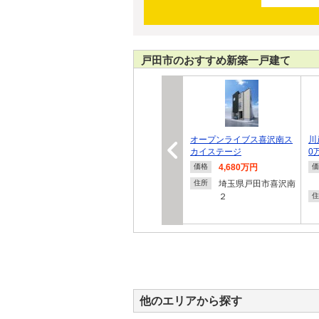
戸田市のおすすめ新築一戸建て
オープンライブス喜沢南ス
川
カイステージ
0
4,680万円
価格
価
埼玉県戸田市喜沢南
住所
２
住
他のエリアから探す