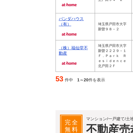
パンダハウス
（有）
埼玉県戸田市大字
新曽９８－２
埼玉県戸田市大字
（株）福仙堂不
新曽２２２９－１
動産
Ｆ．Ｐａｒｋ Ｒ
ｅｓｉｄｅｎｃｅ
北戸田２Ｆ
53
件中
1～20
件を表示
マンション/一戸建て/土
完全
不動産売
無料