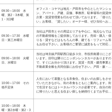
オフィス・コヤマは地元・戸田市を中心としたマンショ
09:30～18:00 水
ン、アパート、戸建、店舗、事務所、駐車場等の賃貸仲
曜、第2・3木曜、第
介業・賃貸管理業を行わせて頂いております。「借りた
1・3日曜
い」お客様、「貸したい」オーナー様、ぜひ当社へお…
当社は戸田市とその周辺エリアを中心に、地元ならでは
09:30～17:30 水曜
の不動産情報をご提供致しております。売却・購入・借
日・第三木曜日
りる・貸すなどはもちろんの事、建てる・リフォーム等
もお任せ下さい。お客様のご要望に誠意をもって対応…
当社は埼京線戸田駅西口徒歩３分、市役所南通りにござ
09:00～18:00 火曜
います。目印は隣りにニッポンレンタカーがありますの
日、水曜日
で、すぐにお分かり頂けます。賃貸・売買・建売事業と
不動産業全般を共同住販にお任せ下さい。戸田・蕨・…
人生において基盤となる衣食住。住まいのお探しをさせ
10:00～17:00 その
ていただきながら、街の衣食をともにご案内します。街
他不定休
で生活するにはトータルバランスが必要です。自分の街
に帰りたいと思える住まい探しを納得行くまでお手伝…
10:00～18:00 木
曜・第2水曜・第2・3