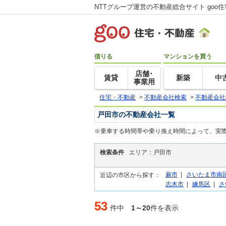
NTTグループ運営の不動産総合サイト goo
借りる
マンションを買う
店舗･
賃貸
新築
中
事業用
住宅・不動産
>
不動産会社検索
>
不動産会社
戸田市の不動産会社一覧
※乗車する時間帯や乗り換え時間によって、実
検索条件
エリア：戸田市
蕨市
|
さいたま市南
近辺の市区から探す：
志木市
|
練馬区
|
さ
53
件中
1～20
件を表示