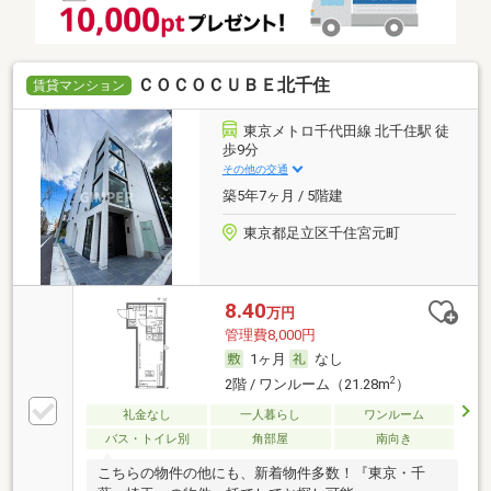
ＣＯＣＯＣＵＢＥ北千住
賃貸マンション
東京メトロ千代田線 北千住駅 徒
歩9分
その他の交通
築5年7ヶ月 / 5階建
東京都足立区千住宮元町
8.40
万円
管理費8,000円
1ヶ月
なし
2
2階 / ワンルーム（21.28m
）
礼金なし
一人暮らし
ワンルーム
バス・トイレ別
角部屋
南向き
こちらの物件の他にも、新着物件多数！『東京・千