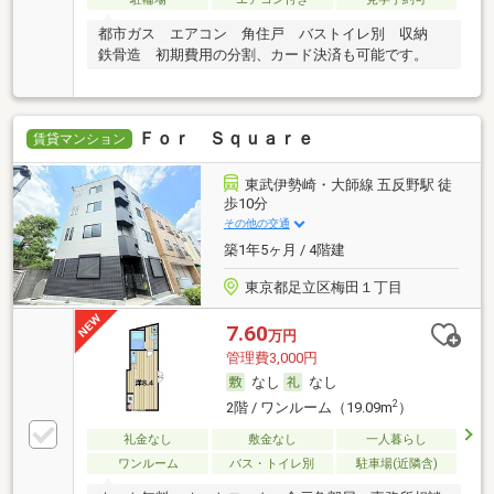
都市ガス エアコン 角住戸 バストイレ別 収納
鉄骨造 初期費用の分割、カード決済も可能です。
Ｆｏｒ Ｓｑｕａｒｅ
賃貸マンション
東武伊勢崎・大師線 五反野駅 徒
歩10分
その他の交通
築1年5ヶ月 / 4階建
東京都足立区梅田１丁目
7.60
万円
管理費3,000円
なし
なし
2
2階 / ワンルーム（19.09m
）
礼金なし
敷金なし
一人暮らし
ワンルーム
バス・トイレ別
駐車場(近隣含)