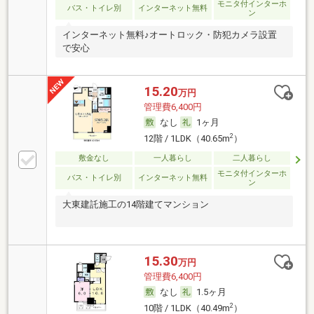
モニタ付インターホ
バス・トイレ別
インターネット無料
ン
インターネット無料♪オートロック・防犯カメラ設置
で安心
15.20
万円
管理費6,400円
なし
1ヶ月
2
12階 / 1LDK（40.65m
）
敷金なし
一人暮らし
二人暮らし
モニタ付インターホ
バス・トイレ別
インターネット無料
ン
大東建託施工の14階建てマンション
15.30
万円
管理費6,400円
なし
1.5ヶ月
2
10階 / 1LDK（40.49m
）