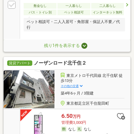
敷金なし
一人暮らし
二人暮らし
バス・トイレ別
ペット相談可
インターネット無料
ペット相談可・二人入居可・角部屋・保証人不要／代
行
残り1件を表示する
ノーザンロード北千住２
賃貸アパート
東京メトロ千代田線 北千住駅 徒
歩13分
その他の交通
築4年6ヶ月 / 3階建
東京都足立区千住龍田町
6.50
万円
管理費3,000円
なし
なし