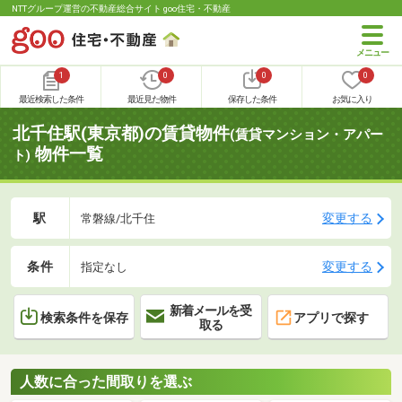
NTTグループ運営の不動産総合サイト goo住宅・不動産
1
0
0
0
最近検索した条件
最近見た物件
保存した条件
お気に入り
北千住駅(東京都)の賃貸物件
(賃貸マンション・アパー
物件一覧
ト)
駅
変更する
常磐線/北千住
条件
変更する
指定なし
新着メールを受
検索条件を保存
アプリで探す
取る
人数に合った間取りを選ぶ