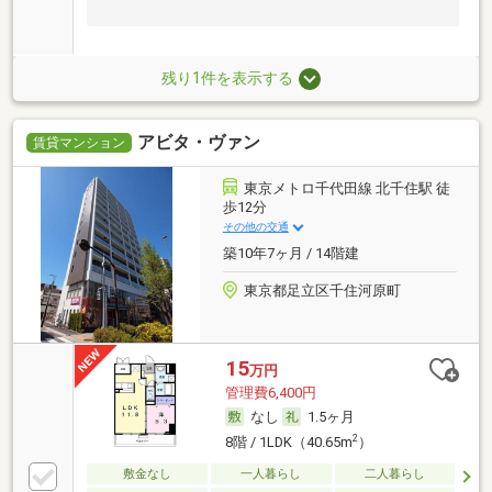
残り1件を表示する
アビタ・ヴァン
賃貸マンション
東京メトロ千代田線 北千住駅 徒
歩12分
その他の交通
築10年7ヶ月 / 14階建
東京都足立区千住河原町
15
万円
管理費6,400円
なし
1.5ヶ月
2
8階 / 1LDK（40.65m
）
敷金なし
一人暮らし
二人暮らし