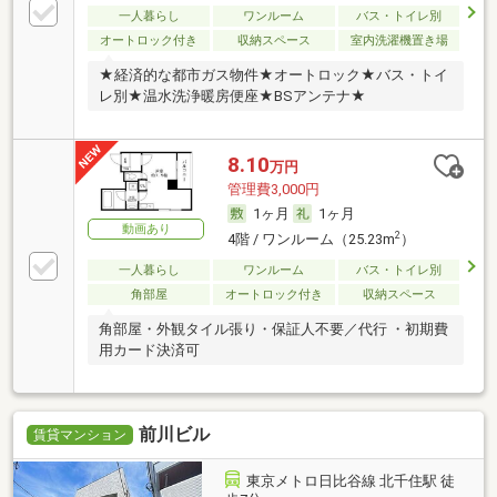
一人暮らし
ワンルーム
バス・トイレ別
オートロック付き
収納スペース
室内洗濯機置き場
★経済的な都市ガス物件★オートロック★バス・トイ
レ別★温水洗浄暖房便座★BSアンテナ★
8.10
万円
管理費3,000円
1ヶ月
1ヶ月
動画あり
2
4階 / ワンルーム（25.23m
）
一人暮らし
ワンルーム
バス・トイレ別
角部屋
オートロック付き
収納スペース
角部屋・外観タイル張り・保証人不要／代行 ・初期費
用カード決済可
前川ビル
賃貸マンション
東京メトロ日比谷線 北千住駅 徒