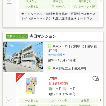
礼金なし
敷金なし
更新料なし
一人暮らし
ワンルーム
インターネット無料
★インターネット無料★敷金礼金・更新料ゼロ★バス
トイレ別★IHキッチン★温水洗浄便座★オートロック
★
寺田マンション
賃貸マンション
東京メトロ千代田線 北千住駅 徒
歩10分
その他の交通
築37年4ヶ月 / 3階建
東京都足立区千住河原町
7
万円
管理費3,000円
1ヶ月
1ヶ月
2
1階 / 1DK（25.7m
）
一人暮らし
バス・トイレ別
角部屋
駐輪場
エアコン付き
見学予約可