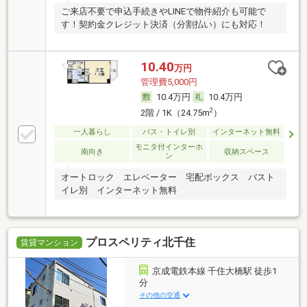
ご来店不要で申込手続きやLINEで物件紹介も可能で
す！契約金クレジット決済（分割払い）にも対応！
10.40
万円
管理費5,000円
10.4万円
10.4万円
2
2階 / 1K（24.75m
）
一人暮らし
バス・トイレ別
インターネット無料
モニタ付インターホ
南向き
収納スペース
ン
オートロック エレベーター 宅配ボックス バスト
イレ別 インターネット無料
プロスペリティ北千住
賃貸マンション
京成電鉄本線 千住大橋駅 徒歩1
分
その他の交通