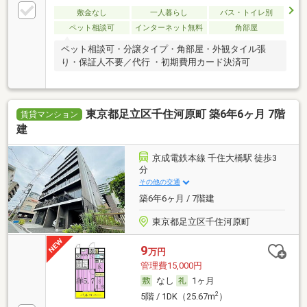
敷金なし
一人暮らし
バス・トイレ別
ペット相談可
インターネット無料
角部屋
ペット相談可・分譲タイプ・角部屋・外観タイル張
り・保証人不要／代行 ・初期費用カード決済可
東京都足立区千住河原町 築6年6ヶ月 7階
賃貸マンション
建
京成電鉄本線 千住大橋駅 徒歩3
分
その他の交通
築6年6ヶ月 / 7階建
東京都足立区千住河原町
9
万円
管理費15,000円
なし
1ヶ月
2
5階 / 1DK（25.67m
）