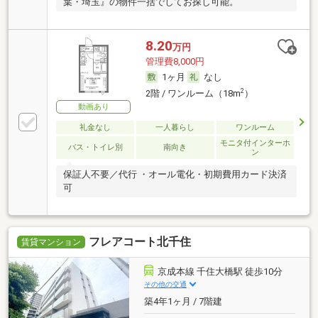
葉・埼玉』の物件一括でしてお探し可能。
8.20
万円
管理費8,000円
1ヶ月
なし
2
2階 / ワンルーム（18m
）
動画あり
礼金なし
一人暮らし
ワンルーム
モニタ付インターホ
バス・トイレ別
南向き
ン
保証人不要／代行 ・オール電化・初期費用カード決済
可
フレアコート北千住
賃貸マンション
京成本線 千住大橋駅 徒歩10分
その他の交通
築4年1ヶ月 / 7階建