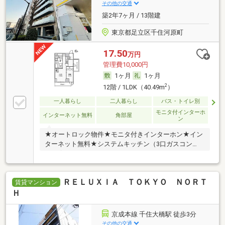
その他の交通
築2年7ヶ月 / 13階建
東京都足立区千住河原町
17.50
万円
管理費10,000円
1ヶ月
1ヶ月
2
12階 / 1LDK（40.49m
）
一人暮らし
二人暮らし
バス・トイレ別
モニタ付インターホ
インターネット無料
角部屋
ン
★オートロック物件★モニタ付きインターホン★イン
ターネット無料★システムキッチン（3口ガスコン
ロ）★
ＲＥＬＵＸＩＡ ＴＯＫＹＯ ＮＯＲＴ
賃貸マンション
Ｈ
京成本線 千住大橋駅 徒歩3分
その他の交通