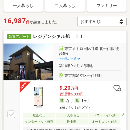
一人暮らし
二人暮らし
ファミリー
16,987
件
が該当しました。
レジデンシァル旭 ＩＩ
賃貸アパート
東京メトロ日比谷線 北千住駅 徒
歩5分
その他の交通
築16年9ヶ月 / 2階建
東京都足立区千住旭町
9.20
万円
管理費6,000円
なし
1ヶ月
2
2階 / 1K（24.5m
）
敷金なし
一人暮らし
バス・トイレ別
インターネット無料
最上階
オートロック付き