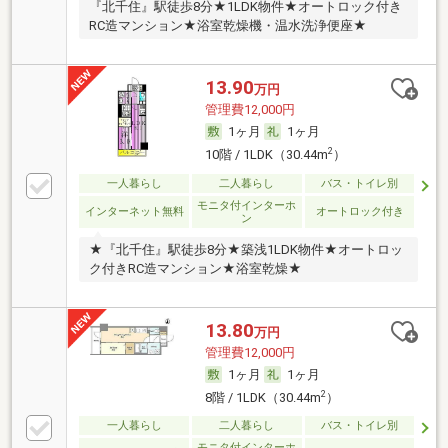
『北千住』駅徒歩8分★1LDK物件★オートロック付き
RC造マンション★浴室乾燥機・温水洗浄便座★
13.90
万円
管理費12,000円
1ヶ月
1ヶ月
2
10階 / 1LDK（30.44m
）
一人暮らし
二人暮らし
バス・トイレ別
モニタ付インターホ
インターネット無料
オートロック付き
ン
★『北千住』駅徒歩8分★築浅1LDK物件★オートロッ
ク付きRC造マンション★浴室乾燥★
13.80
万円
管理費12,000円
1ヶ月
1ヶ月
2
8階 / 1LDK（30.44m
）
一人暮らし
二人暮らし
バス・トイレ別
モニタ付インターホ