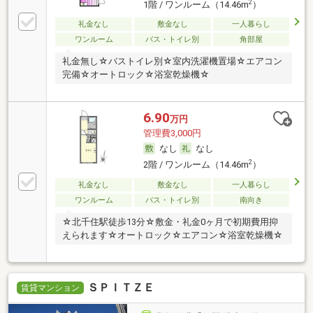
2
1階 / ワンルーム（14.46m
）
礼金なし
敷金なし
一人暮らし
ワンルーム
バス・トイレ別
角部屋
礼金無し☆バストイレ別☆室内洗濯機置場☆エアコン
完備☆オートロック☆浴室乾燥機☆
6.90
万円
管理費3,000円
なし
なし
2
2階 / ワンルーム（14.46m
）
礼金なし
敷金なし
一人暮らし
ワンルーム
バス・トイレ別
南向き
☆北千住駅徒歩13分☆敷金・礼金0ヶ月で初期費用抑
えられます☆オートロック☆エアコン☆浴室乾燥機☆
ＳＰＩＴＺＥ
賃貸マンション