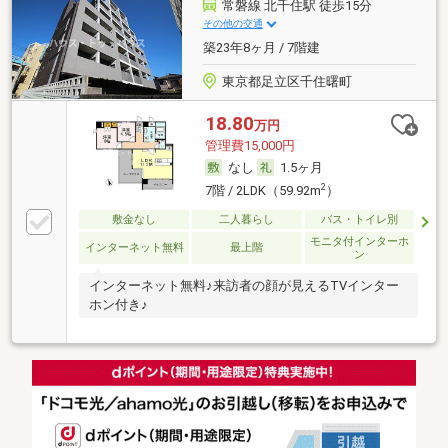
常磐線 北千住駅 徒歩15分
その他の交通
築23年8ヶ月 / 7階建
東京都足立区千住曙町
18.80
万円
管理費15,000円
なし
1.5ヶ月
2
7階 / 2LDK（59.92m
）
敷金なし
二人暮らし
バス・トイレ別
モニタ付インターホ
インターネット無料
最上階
ン
インターネット無料♪来訪者の顔が見えるTVインター
ホン付き♪