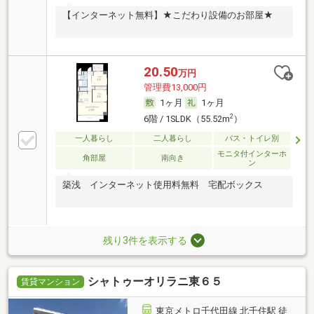
【インターネット無料】★こだわり設備のお部屋★
20.50
万円
管理費13,000円
1ヶ月
1ヶ月
2
6階 / 1SLDK（55.52m
）
一人暮らし
二人暮らし
バス・トイレ別
モニタ付インターホ
角部屋
南向き
ン
築浅 インターネット使用料無料 宅配ボックス
残り3件を表示する
シャトゥーオリラニ東６５
賃貸マンション
東京メトロ千代田線 北千住駅 徒