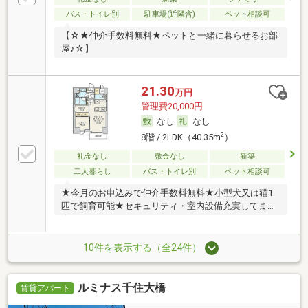
バス・トイレ別
駐車場(近隣含)
ペット相談可
【☆★仲介手数料無料★ペットと一緒に暮らせるお部
屋♪☆】
21.30
万円
管理費20,000円
なし
なし
2
8階 / 2LDK（40.35m
）
礼金なし
敷金なし
新築
二人暮らし
バス・トイレ別
ペット相談可
★今月のお申込みで仲介手数料無料★小型犬又は猫1
匹で飼育可能★セキュリティ・室内設備充実してます
★
10件を表示する（全24件）
ルミナス千住大橋
賃貸アパート