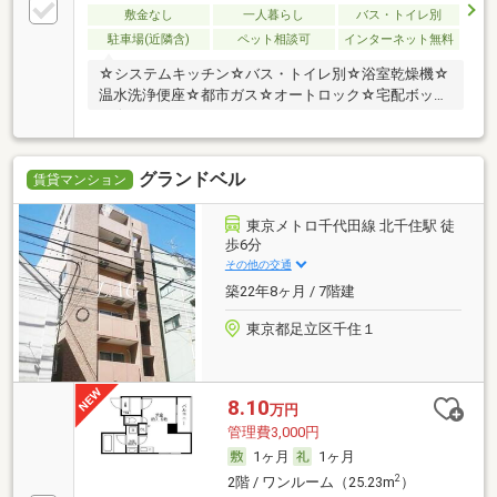
敷金なし
一人暮らし
バス・トイレ別
駐車場(近隣含)
ペット相談可
インターネット無料
☆システムキッチン☆バス・トイレ別☆浴室乾燥機☆
温水洗浄便座☆都市ガス☆オートロック☆宅配ボック
ス☆
グランドベル
賃貸マンション
東京メトロ千代田線 北千住駅 徒
歩6分
その他の交通
築22年8ヶ月 / 7階建
東京都足立区千住１
8.10
万円
管理費3,000円
1ヶ月
1ヶ月
2
2階 / ワンルーム（25.23m
）