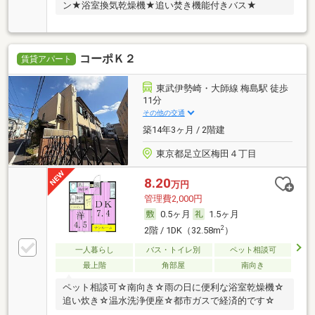
ン★浴室換気乾燥機★追い焚き機能付きバス★
コーポＫ２
賃貸アパート
東武伊勢崎・大師線 梅島駅 徒歩
11分
その他の交通
築14年3ヶ月 / 2階建
東京都足立区梅田４丁目
8.20
万円
管理費2,000円
0.5ヶ月
1.5ヶ月
2
2階 / 1DK（32.58m
）
一人暮らし
バス・トイレ別
ペット相談可
最上階
角部屋
南向き
ペット相談可☆南向き☆雨の日に便利な浴室乾燥機☆
追い炊き☆温水洗浄便座☆都市ガスで経済的です☆