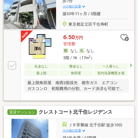
歩7分
その他の交通
築33年11ヶ月 / 3階建
東京都足立区千住寿町
6.50
万円
管理費-
なし
なし
2
3階 / 1K（17m
）
礼金なし
敷金なし
一人暮らし
最上階
角部屋
室内洗濯機置き場
最上階角部屋 南西2面採光 都市ガス エアコン
ガスコンロ 初期費用の分割、カード決済も可能で
す。
クレストコート北千住レジデンス
賃貸マンション
ＪＲ常磐線 北千住駅 徒歩10分
その他の交通
築1年未満 / 11階建