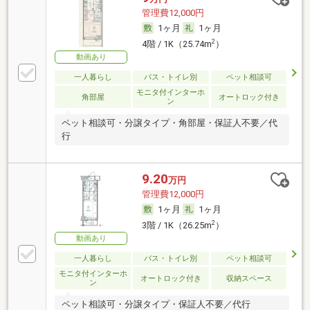
管理費12,000円
1ヶ月
1ヶ月
2
4階 / 1K（25.74m
）
動画あり
一人暮らし
バス・トイレ別
ペット相談可
モニタ付インターホ
角部屋
オートロック付き
ン
ペット相談可・分譲タイプ・角部屋・保証人不要／代
行
9.20
万円
管理費12,000円
1ヶ月
1ヶ月
2
3階 / 1K（26.25m
）
動画あり
一人暮らし
バス・トイレ別
ペット相談可
モニタ付インターホ
オートロック付き
収納スペース
ン
ペット相談可・分譲タイプ・保証人不要／代行