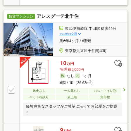
アレスグーテ北千住
賃貸マンション
東武伊勢崎線 牛田駅 徒歩11分
その他の交通
築6年4ヶ月 / 6階建
東京都足立区千住関屋町
10
万円
管理費5,000円
なし
1ヶ月
2
6階 / 1K（26.62m
）
敷金なし
一人暮らし
バス・トイレ別
ペット相談可
最上階
角部屋
経験豊富なスタッフがご希望に沿ってお部屋をご提案
♪
9
万円