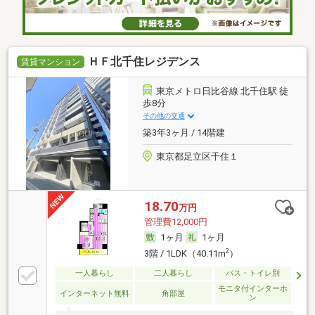
ＨＦ北千住レジデンス
賃貸マンション
東京メトロ日比谷線 北千住駅 徒
歩8分
その他の交通
築3年3ヶ月 / 14階建
東京都足立区千住１
18.70
万円
管理費12,000円
1ヶ月
1ヶ月
2
3階 / 1LDK（40.11m
）
一人暮らし
二人暮らし
バス・トイレ別
モニタ付インターホ
インターネット無料
角部屋
ン