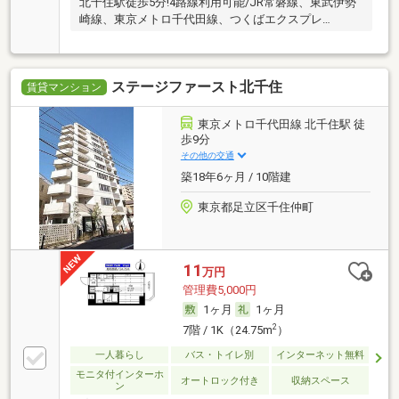
北千住駅徒歩5分!4路線利用可能/JR常磐線、東武伊勢
崎線、東京メトロ千代田線、つくばエクスプレ…
ステージファースト北千住
賃貸マンション
東京メトロ千代田線 北千住駅 徒
歩9分
その他の交通
築18年6ヶ月 / 10階建
東京都足立区千住仲町
11
万円
管理費5,000円
1ヶ月
1ヶ月
2
7階 / 1K（24.75m
）
一人暮らし
バス・トイレ別
インターネット無料
モニタ付インターホ
オートロック付き
収納スペース
ン