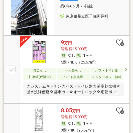
築6年6ヶ月 / 7階建
東京都足立区千住河原町
9
万円
管理費15,000円
なし
1ヶ月
2
5階 / 1DK（25.67m
）
敷金なし
一人暮らし
バス・トイレ別
駐車場(近隣含)
ペット相談可
インターネット無料
☆システムキッチン☆バス・トイレ別☆浴室乾燥機☆
温水洗浄便座☆都市ガス☆オートロック☆宅配ボック
ス☆
8.05
万円
管理費15,000円
なし
1ヶ月
2
3階 / 1K（25.62m
）