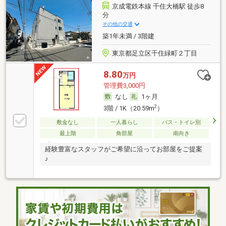
京成電鉄本線 千住大橋駅 徒歩8
分
その他の交通
築1年未満 / 3階建
東京都足立区千住緑町２丁目
8.80
万円
管理費3,000円
なし
1ヶ月
2
3階 / 1K（20.59m
）
敷金なし
一人暮らし
バス・トイレ別
最上階
角部屋
南向き
経験豊富なスタッフがご希望に沿ってお部屋をご提案
♪