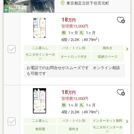
東京都足立区千住宮元町
18
万円
管理費13,000円
1ヶ月
1ヶ月
2
6階 / 2LDK（49.79m
）
二人暮らし
バス・トイレ別
南向き
モニタ付インターホ
オートロック付き
収納スペース
ン
お電話でのお問合せがスムーズです オンライン相談
も可能です
18
万円
管理費13,000円
1ヶ月
1ヶ月
2
4階 / 2LDK（49.79m
）
二人暮らし
バス・トイレ別
インターネット無料
モニタ付インターホ
角部屋
南向き
ン