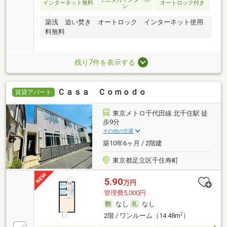
インターネット無料
オートロック付き
ン
築浅 追い焚き オートロック インターネット使用
料無料
残り7件を表示する
Ｃａｓａ Ｃｏｍｏｄｏ
賃貸アパート
東京メトロ千代田線 北千住駅 徒
歩9分
その他の交通
築10年6ヶ月 / 2階建
東京都足立区千住寿町
5.90
万円
管理費5,000円
なし
なし
2
2階 / ワンルーム（14.48m
）