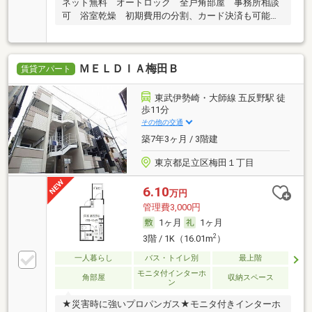
ネット無料 オートロック 全戸角部屋 事務所相談
可 浴室乾燥 初期費用の分割、カード決済も可能で
す。
ＭＥＬＤＩＡ梅田Ｂ
賃貸アパート
東武伊勢崎・大師線 五反野駅 徒
歩11分
その他の交通
築7年3ヶ月 / 3階建
東京都足立区梅田１丁目
6.10
万円
管理費3,000円
1ヶ月
1ヶ月
2
3階 / 1K（16.01m
）
一人暮らし
バス・トイレ別
最上階
モニタ付インターホ
角部屋
収納スペース
ン
★災害時に強いプロパンガス★モニタ付きインターホ