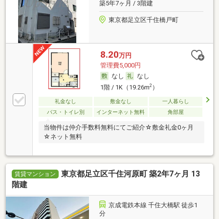
築5年7ヶ月 / 3階建
東京都足立区千住橋戸町
8.20
万円
管理費5,000円
なし
なし
2
1階 / 1K（19.26m
）
礼金なし
敷金なし
一人暮らし
バス・トイレ別
インターネット無料
角部屋
当物件は仲介手数料無料にてご紹介☆敷金礼金0ヶ月
☆ネット無料
東京都足立区千住河原町 築2年7ヶ月 13
賃貸マンション
階建
京成電鉄本線 千住大橋駅 徒歩1
分