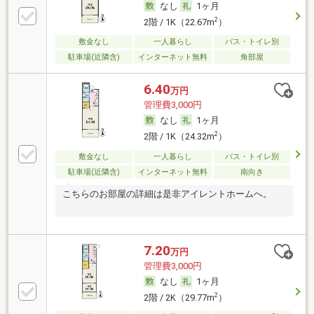
なし
1ヶ月
2
2階 / 1K（22.67m
）
敷金なし
一人暮らし
バス・トイレ別
駐車場(近隣含)
インターネット無料
角部屋
6.40
万円
管理費3,000円
なし
1ヶ月
2
2階 / 1K（24.32m
）
敷金なし
一人暮らし
バス・トイレ別
駐車場(近隣含)
インターネット無料
南向き
こちらのお部屋の詳細は是非アイレントホームへ。
7.20
万円
管理費3,000円
なし
1ヶ月
2
2階 / 2K（29.77m
）