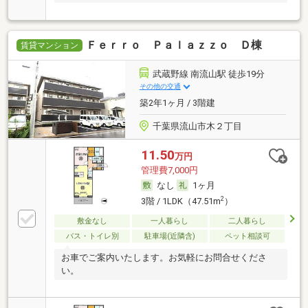
Ｆｅｒｒｏ Ｐａｌａｚｚｏ Ｄ棟
賃貸マンション
武蔵野線 南流山駅 徒歩19分
その他の交通
築2年1ヶ月 / 3階建
千葉県流山市木２丁目
11.50
万円
管理費7,000円
なし
1ヶ月
2
3階 / 1LDK（47.51m
）
敷金なし
一人暮らし
二人暮らし
バス・トイレ別
駐車場(近隣含)
ペット相談可
お車でご案内いたします。お気軽にお問合せくださ
い。