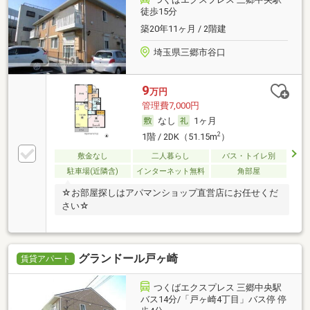
徒歩15分
築20年11ヶ月 / 2階建
埼玉県三郷市谷口
9
万円
管理費7,000円
なし
1ヶ月
2
1階 / 2DK（51.15m
）
敷金なし
二人暮らし
バス・トイレ別
駐車場(近隣含)
インターネット無料
角部屋
☆お部屋探しはアパマンショップ直営店にお任せくだ
さい☆
グランドール戸ヶ崎
賃貸アパート
つくばエクスプレス 三郷中央駅
バス14分/「戸ヶ崎4丁目」バス停 停