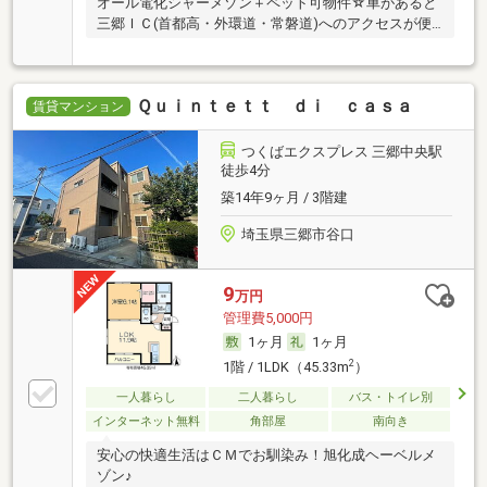
オール電化シャーメゾン＋ペット可物件☆車があると
三郷ＩＣ(首都高・外環道・常磐道)へのアクセスが便…
Ｑｕｉｎｔｅｔｔ ｄｉ ｃａｓａ
賃貸マンション
つくばエクスプレス 三郷中央駅
徒歩4分
築14年9ヶ月 / 3階建
埼玉県三郷市谷口
9
万円
管理費5,000円
1ヶ月
1ヶ月
2
1階 / 1LDK（45.33m
）
一人暮らし
二人暮らし
バス・トイレ別
インターネット無料
角部屋
南向き
安心の快適生活はＣＭでお馴染み！旭化成ヘーベルメ
ゾン♪