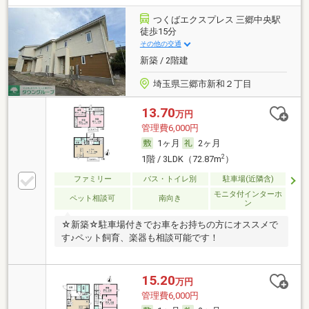
つくばエクスプレス 三郷中央駅
徒歩15分
その他の交通
新築 / 2階建
埼玉県三郷市新和２丁目
13.70
万円
管理費6,000円
1ヶ月
2ヶ月
2
1階 / 3LDK（72.87m
）
ファミリー
バス・トイレ別
駐車場(近隣含)
モニタ付インターホ
ペット相談可
南向き
ン
☆新築☆駐車場付きでお車をお持ちの方にオススメで
す♪ペット飼育、楽器も相談可能です！
15.20
万円
管理費6,000円