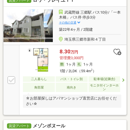
ロワ・ソレイユＩＩ
賃貸アパート
武蔵野線 三郷駅 バス10分/「一本
木橋」バス停 停歩3分
その他の交通
築22年4ヶ月 / 2階建
埼玉県三郷市新和４丁目
8.30
万円
管理費3,000円
1ヶ月
1ヶ月
2
1階 / 2LDK（59.4m
）
二人暮らし
バス・トイレ別
駐車場(近隣含)
モニタ付インターホ
角部屋
南向き
ン
☆お部屋探しはアパマンショップ直営店にお任せくだ
さい☆
メゾンボヌール
賃貸アパート