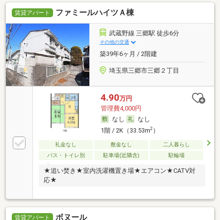
ファミールハイツＡ棟
賃貸アパート
武蔵野線 三郷駅 徒歩6分
その他の交通
築39年6ヶ月 / 2階建
埼玉県三郷市三郷２丁目
4.90
万円
管理費4,000円
なし
なし
2
1階 / 2K（33.53m
）
礼金なし
敷金なし
二人暮らし
バス・トイレ別
駐車場(近隣含)
駐輪場
★追い焚き★室内洗濯機置き場★エアコン★CATV対
応★
ボヌール
賃貸アパート