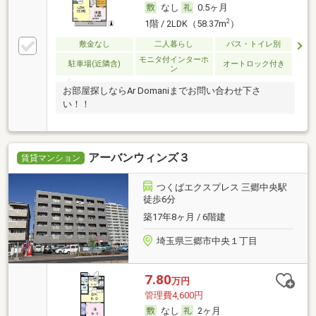
なし
0.5ヶ月
2
1階 / 2LDK（58.37m
）
敷金なし
二人暮らし
バス・トイレ別
モニタ付インターホ
駐車場(近隣含)
オートロック付き
ン
お部屋探しならAr Domaniまでお問い合わせ下さ
い！！
アーバンウィンズ３
賃貸マンション
つくばエクスプレス 三郷中央駅
徒歩6分
築17年8ヶ月 / 6階建
埼玉県三郷市中央１丁目
7.80
万円
管理費4,600円
なし
2ヶ月