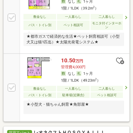
なし
1ヶ月
2
1階 / 1LDK（39.2m
）
敷金なし
一人暮らし
二人暮らし
モニタ付インターホ
バス・トイレ別
ペット相談可
ン
★都市ガスで経済的な生活★ペット飼育相談可（小型
犬又は猫1匹迄）★太陽光発電システム★
10.50
万円
管理費4,000円
なし
1ヶ月
2
1階 / 1LDK（49.23m
）
敷金なし
一人暮らし
二人暮らし
バス・トイレ別
駐車場(近隣含)
ペット相談可
★小型犬・猫ちゃん飼育★角部屋★
レオネクストＨＯＳＯＹＡＩＩＩ
賃貸アパート