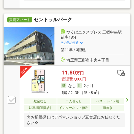
セントラルパーク
賃貸アパート
つくばエクスプレス 三郷中央駅
徒歩18分
その他の交通
築11年 / 3階建
埼玉県三郷市中央４丁目
11.80
万円
管理費7,000円
なし
2ヶ月
2
1階 / 2LDK（53.48m
）
敷金なし
二人暮らし
バス・トイレ別
駐車場(近隣含)
インターネット無料
南向き
☆お部屋探しはアパマンショップ直営店にお任せくだ
さい☆