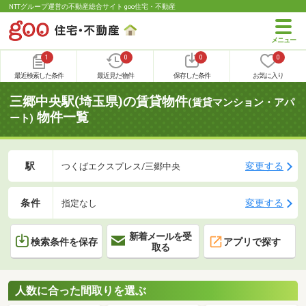
NTTグループ運営の不動産総合サイト goo住宅・不動産
1
0
0
0
最近検索した条件
最近見た物件
保存した条件
お気に入り
三郷中央駅(埼玉県)の賃貸物件
(賃貸マンション・アパ
物件一覧
ート)
駅
変更する
つくばエクスプレス/三郷中央
条件
変更する
指定なし
新着メールを受
検索条件を保存
アプリで探す
取る
人数に合った間取りを選ぶ