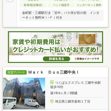
駐車場(近隣含)
ペット相談可
インターネット無料
金町駅・三郷駅行き「谷中」バス停が目の前 インタ
ーネット無料Ｗｉ−Ｆｉ付き
Ｍａｒｋ Ｄｕｏ三郷中央Ｉ
賃貸アパート
つくばエクスプレス 三郷中央駅
徒歩10分
築1年6ヶ月 / 3階建
埼玉県三郷市新和１丁目