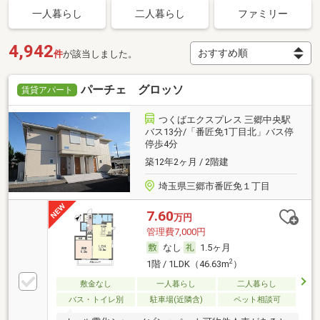
一人暮らし
二人暮らし
ファミリー
4,942
件
が該当しました。
パーチェ グロッソ
賃貸アパート
つくばエクスプレス 三郷中央駅
バス13分/「番匠免1丁目北」バス停
停歩4分
築12年2ヶ月 / 2階建
埼玉県三郷市番匠免１丁目
7.60
万円
管理費7,000円
なし
1.5ヶ月
2
1階 / 1LDK（46.63m
）
敷金なし
一人暮らし
二人暮らし
バス・トイレ別
駐車場(近隣含)
ペット相談可