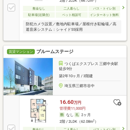
2階 / 2LDK（66.72m
）
敷金なし
二人暮らし
バス・トイレ別
駐車場(近隣含)
ペット相談可
インターネット無料
防犯カメラ設置／敷地内駐車場／屋根付き駐輪場／高
遮音床システム：シャイド55採用
ブルームステージ
賃貸マンション
つくばエクスプレス 三郷中央駅
徒歩9分
築2年10ヶ月 / 3階建
埼玉県三郷市谷中
16.60
万円
管理費11,000円
なし
2ヶ月
2
2階 / 2LDK（62.08m
）
敷金なし
二人暮らし
バス・トイレ別