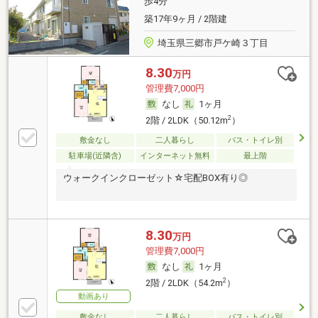
歩4分
築17年9ヶ月 / 2階建
埼玉県三郷市戸ケ崎３丁目
8.30
万円
管理費7,000円
なし
1ヶ月
2
2階 / 2LDK（50.12m
）
敷金なし
二人暮らし
バス・トイレ別
駐車場(近隣含)
インターネット無料
最上階
ウォークインクローゼット☆宅配BOX有り◎
8.30
万円
管理費7,000円
なし
1ヶ月
2
2階 / 2LDK（54.2m
）
動画あり
敷金なし
二人暮らし
バス・トイレ別