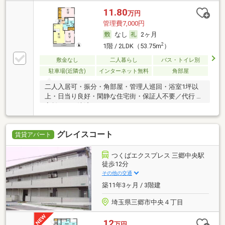
11.80
万円
管理費7,000円
なし
2ヶ月
2
1階 / 2LDK（53.75m
）
敷金なし
二人暮らし
バス・トイレ別
駐車場(近隣含)
インターネット無料
角部屋
二人入居可・振分・角部屋・管理人巡回・浴室1坪以
上・日当り良好・閑静な住宅街・保証人不要／代行 ・
家賃カード決済可
グレイスコート
賃貸アパート
つくばエクスプレス 三郷中央駅
徒歩12分
その他の交通
築11年3ヶ月 / 3階建
埼玉県三郷市中央４丁目
12
万円