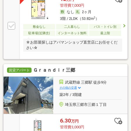
管理費7,000円
なし
2ヶ月
2
3階 / 2LDK（53.82m
）
敷金なし
二人暮らし
バス・トイレ別
駐車場(近隣含)
インターネット無料
最上階
☆お部屋探しはアパマンショップ直営店にお任せくだ
さい☆
Ｇｒａｎｄｉｒ三郷
賃貸アパート
武蔵野線 三郷駅 徒歩9分
その他の交通
築2年 / 3階建
埼玉県三郷市三郷１丁目
6.30
万円
管理費3,000円