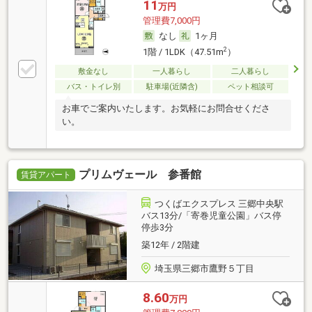
11
万円
管理費7,000円
なし
1ヶ月
2
1階 / 1LDK（47.51m
）
敷金なし
一人暮らし
二人暮らし
バス・トイレ別
駐車場(近隣含)
ペット相談可
お車でご案内いたします。お気軽にお問合せくださ
い。
プリムヴェール 参番館
賃貸アパート
つくばエクスプレス 三郷中央駅
バス13分/「寄巻児童公園」バス停
停歩3分
築12年 / 2階建
埼玉県三郷市鷹野５丁目
8.60
万円