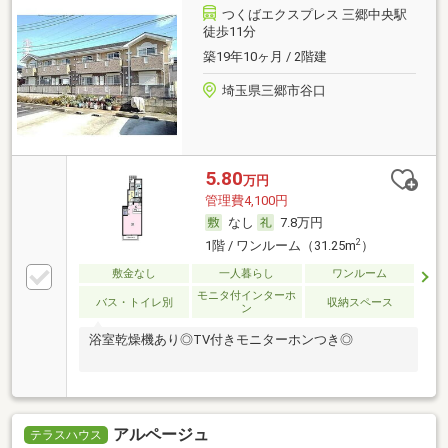
つくばエクスプレス 三郷中央駅
徒歩11分
築19年10ヶ月 / 2階建
埼玉県三郷市谷口
5.80
万円
管理費4,100円
なし
7.8万円
2
1階 / ワンルーム（31.25m
）
敷金なし
一人暮らし
ワンルーム
モニタ付インターホ
バス・トイレ別
収納スペース
ン
浴室乾燥機あり◎TV付きモニターホンつき◎
アルページュ
テラスハウス