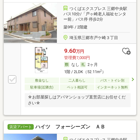
つくばエクスプレス 三郷中央駅
バス10分/「戸ヶ崎老人福祉センタ
ー前」バス停 停歩2分
築9年 / 2階建
埼玉県三郷市戸ケ崎３丁目
9.60
万円
管理費7,000円
なし
2ヶ月
2
1階 / 2LDK（52.11m
）
敷金なし
二人暮らし
バス・トイレ別
駐車場(近隣含)
ペット相談可
インターネット無料
☆お部屋探しはアパマンショップ直営店にお任せくだ
さい☆
ハイツ フォーシーズン ＡＢ
賃貸アパート
つくばエクスプレス 三郷中央駅