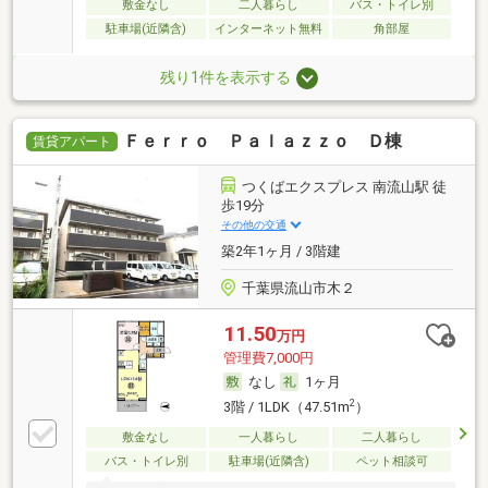
敷金なし
二人暮らし
バス・トイレ別
駐車場(近隣含)
インターネット無料
角部屋
残り1件を表示する
Ｆｅｒｒｏ Ｐａｌａｚｚｏ Ｄ棟
賃貸アパート
つくばエクスプレス 南流山駅 徒
歩19分
その他の交通
築2年1ヶ月 / 3階建
千葉県流山市木２
11.50
万円
管理費7,000円
なし
1ヶ月
2
3階 / 1LDK（47.51m
）
敷金なし
一人暮らし
二人暮らし
バス・トイレ別
駐車場(近隣含)
ペット相談可