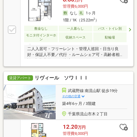
万円
管理費6,000円
なし
1ヶ月
2
1階 / 1K（25.22m
）
敷金なし
一人暮らし
バス・トイレ別
モニタ付インターホ
収納スペース
駐輪場
ン
二人入居可・フリーレント・管理人巡回・日当り良
好・保証人不要／代行 ・ルームシェア可・高齢者相
談・初期費用カード決済可
リヴィール ソワＩＩＩ
賃貸アパート
武蔵野線 南流山駅 徒歩19分
その他の交通
築4年6ヶ月 / 3階建
千葉県流山市木２丁目
12.20
万円
管理費8,000円