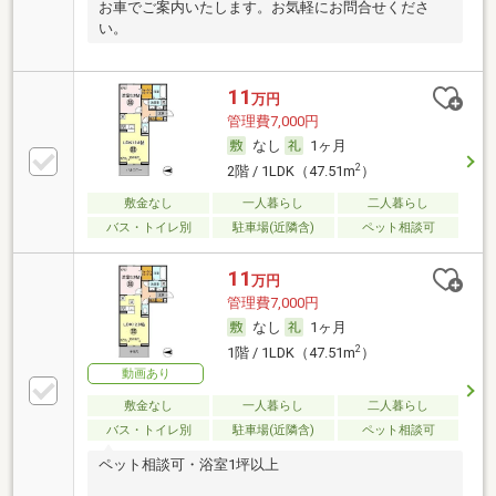
お車でご案内いたします。お気軽にお問合せくださ
い。
11
万円
管理費7,000円
なし
1ヶ月
2
2階 / 1LDK（47.51m
）
敷金なし
一人暮らし
二人暮らし
バス・トイレ別
駐車場(近隣含)
ペット相談可
11
万円
管理費7,000円
なし
1ヶ月
2
1階 / 1LDK（47.51m
）
動画あり
敷金なし
一人暮らし
二人暮らし
バス・トイレ別
駐車場(近隣含)
ペット相談可
ペット相談可・浴室1坪以上