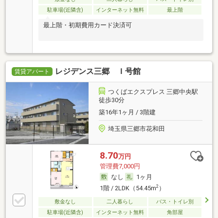
駐車場(近隣含)
インターネット無料
最上階
最上階・初期費用カード決済可
レジデンス三郷 Ｉ号館
賃貸アパート
つくばエクスプレス 三郷中央駅
徒歩30分
築16年1ヶ月 / 3階建
埼玉県三郷市花和田
8.70
万円
管理費7,000円
なし
1ヶ月
2
1階 / 2LDK（54.45m
）
敷金なし
二人暮らし
バス・トイレ別
駐車場(近隣含)
インターネット無料
角部屋