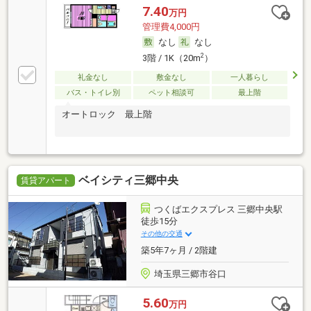
7.40
万円
管理費4,000円
なし
なし
2
3階 / 1K（20m
）
礼金なし
敷金なし
一人暮らし
バス・トイレ別
ペット相談可
最上階
オートロック 最上階
ベイシティ三郷中央
賃貸アパート
つくばエクスプレス 三郷中央駅
徒歩15分
その他の交通
築5年7ヶ月 / 2階建
埼玉県三郷市谷口
5.60
万円