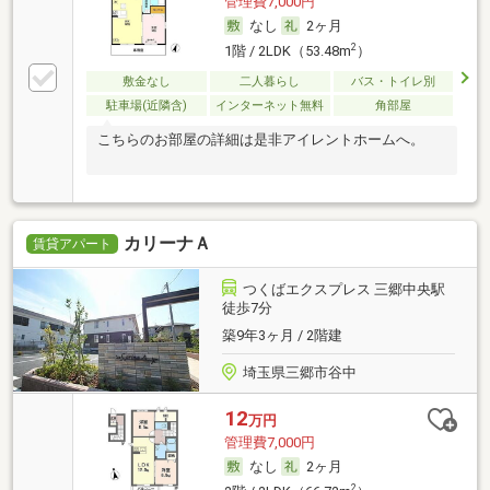
管理費7,000円
なし
2ヶ月
2
1階 / 2LDK（53.48m
）
敷金なし
二人暮らし
バス・トイレ別
駐車場(近隣含)
インターネット無料
角部屋
こちらのお部屋の詳細は是非アイレントホームへ。
カリーナＡ
賃貸アパート
つくばエクスプレス 三郷中央駅
徒歩7分
築9年3ヶ月 / 2階建
埼玉県三郷市谷中
12
万円
管理費7,000円
なし
2ヶ月
2