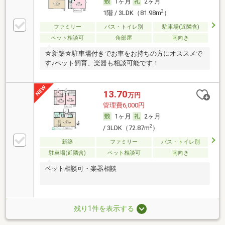
1ヶ月
2ヶ月
2
1階 / 3LDK（81.98m
）
ファミリー
バス・トイレ別
駐車場(近隣含)
ペット相談可
角部屋
南向き
☆新築☆駐車場付きでお車をお持ちの方にオススメで
す♪ペット飼育、楽器も相談可能です！
13.70
万円
管理費6,000円
1ヶ月
2ヶ月
2
/ 3LDK（72.87m
）
新築
ファミリー
バス・トイレ別
駐車場(近隣含)
ペット相談可
南向き
ペット相談可・楽器相談
残り1件を表示する