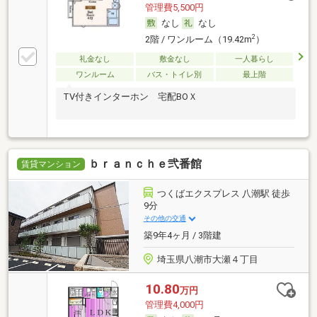
管理費5,500円
なし
なし
2
2階 / ワンルーム（19.42m
）
礼金なし
敷金なし
一人暮らし
ワンルーム
バス・トイレ別
最上階
TV付きインターホン 宅配BOＸ
ｂｒａｎｃｈｅ弐番館
賃貸マンション
つくばエクスプレス 八潮駅 徒歩
9分
その他の交通
築9年4ヶ月 / 3階建
埼玉県八潮市大瀬４丁目
10.80
万円
管理費4,000円