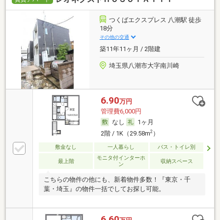
つくばエクスプレス 八潮駅 徒歩
18分
その他の交通
築11年11ヶ月 / 2階建
埼玉県八潮市大字南川崎
6.90
万円
管理費6,000円
なし
1ヶ月
2
2階 / 1K（29.58m
）
敷金なし
一人暮らし
バス・トイレ別
モニタ付インターホ
最上階
収納スペース
ン
こちらの物件の他にも、新着物件多数！『東京・千
葉・埼玉』の物件一括でしてお探し可能。
6.60