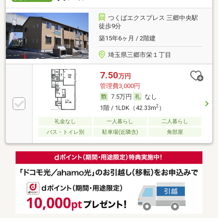
つくばエクスプレス 三郷中央駅
徒歩9分
築15年6ヶ月 / 2階建
埼玉県三郷市栄１丁目
7.50
万円
管理費3,000円
7.5万円
なし
2
1階 / 1LDK（42.33m
）
礼金なし
一人暮らし
二人暮らし
バス・トイレ別
駐車場(近隣含)
角部屋