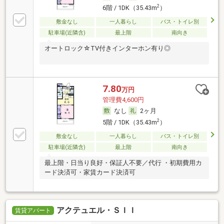
2
6階 / 1DK（35.43m
）
敷金なし
一人暮らし
バス・トイレ別
駐車場(近隣含)
最上階
南向き
オートロック☆TV付きインターホン有り◎
7.80
万円
管理費4,600円
なし
2ヶ月
2
5階 / 1DK（35.43m
）
敷金なし
一人暮らし
バス・トイレ別
駐車場(近隣含)
最上階
南向き
最上階・日当り良好・保証人不要／代行 ・初期費用カ
ード決済可・家賃カード決済可
アクテュエル・ＳＩＩ
賃貸アパート