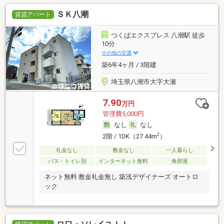
ＳＫ八潮
賃貸アパート
つくばエクスプレス 八潮駅 徒歩
10分
その他の交通
築6年4ヶ月 / 3階建
埼玉県八潮市大字大瀬
7.90
万円
管理費5,000円
なし
なし
2
2階 / 1DK（27.44m
）
礼金なし
敷金なし
一人暮らし
バス・トイレ別
インターネット無料
角部屋
ネット無料 敷金礼金無し 築浅デザイナーズ オートロ
ック