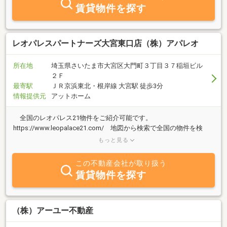
賃貸物件を探す
レオパレスパートナーズ大宮東口店（株）アパレオ
所在地
埼玉県さいたま市大宮区大門町３丁目３７稲垣ビル
２Ｆ
最寄駅
ＪＲ京浜東北・根岸線 大宮駅 徒歩3分
情報提供元
アットホーム
全国のレオパレス21物件をご紹介可能です。
https://www.leopalace21.com/ 地図から検索で全国の物件を検
索 →弊社へ物件資料＆初期費用例請求：tk@apaleo.biz ～おす
もっと見る
すめポイント～ ・不動産業者様の登録手続き不要 ・手数料の締
め日無し 契約業務完了後、即ご入金 ・紹介料での対応可能
この不動産会社が取り扱う
賃貸物件を探す
（株）アーユー不動産