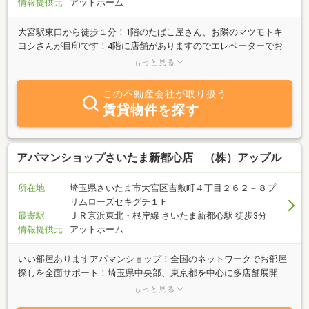
情報提供元
アットホーム
意です。アパマンショップ大成店、スタッフ一同、ご来店お待ち申
し上げます。
大宮駅東口から徒歩１分！1階のたばこ屋さん、お隣のマツモトキ
ヨシさんが目印です！4階に店舗がありますのでエレベーターでお
こしください！大宮を中心にさいたま市全域をご紹介させていただ
もっと見る
きます。さいたま市エリアを15年以上担当している社員常駐店舗で
す。お部屋探しのご依頼も、お部屋貸し出しのご依頼も心よりお待
この不動産会社が取り扱う
ちしております！！
賃貸物件を探す
アパマンショップさいたま新都心店 （株）アップル
所在地
埼玉県さいたま市大宮区吉敷町４丁目２６２－８プ
リムローズセキグチ１Ｆ
最寄駅
ＪＲ京浜東北・根岸線 さいたま新都心駅 徒歩3分
情報提供元
アットホーム
いい部屋ありますアパマンショップ！全国のネットワークでお部屋
探しを全面サポート！埼玉県中央部、東京都を中心に多店舗展開
中！豊富でいち早い情報を基にお部屋探しを全面バックアップさせ
もっと見る
て頂きます。又、様々なご要望にお応え出来る様、敷金・礼金０の