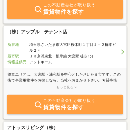
お部屋やフリーレントのお部屋などを多数取り揃えております。当
この不動産会社が取り扱う
社へお越し頂きました際には、どんな事でもお気軽にお問い合わせ
賃貸物件を探す
下さい。スタッフは素直、素顔、素敵をモットーに、お客様の安
心、快適なお住まいをご提案させて頂きますので、是非一度お店へ
ご来店してみてください。スタッフ一同心よりお待ちしておりま
す！
（株）アップル テナント店
所在地
埼玉県さいたま市大宮区桜木町１丁目１－２橋本ビ
ル２Ｆ
最寄駅
ＪＲ京浜東北・根岸線 大宮駅 徒歩1分
情報提供元
アットホーム
得意エリアは、大宮駅・浦和駅を中心としたさいたま市です。この
街で事業用物件をお探しなら、当社へおまかせ下さい。★貸事務
所・貸オフィス・貸店舗・居抜物件★○新規出店○事業拡張○経費削
もっと見る
減．．．ａｎｄ ｍｏｒｅ規模、設備、アクセス（交通）、環境な
ど目的にあったご提案をさせて頂きます。また、事業用物件をお持
この不動産会社が取り扱う
ちのオーナー様！当社には物件を探している方（企業様）から、多
賃貸物件を探す
数のお問い合わせがあります。テナント（入居者様）探しはおまか
せ下さい！
アトラスリビング（株）