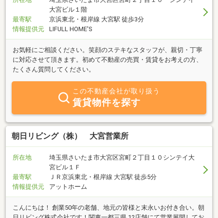
大宮ビル１階
最寄駅
京浜東北・根岸線 大宮駅 徒歩3分
情報提供元
LIFULL HOME'S
お気軽にご相談ください。笑顔のステキなスタッフが、親切・丁寧
に対応させて頂きます。初めて不動産の売買・賃貸をお考えの方、
たくさん質問してください。
この不動産会社が取り扱う
賃貸物件を探す
朝日リビング（株） 大宮営業所
所在地
埼玉県さいたま市大宮区宮町２丁目１０シンテイ大
宮ビル１Ｆ
最寄駅
ＪＲ京浜東北・根岸線 大宮駅 徒歩5分
情報提供元
アットホーム
こんにちは！ 創業50年の老舗、地元の皆様と末永いお付き合い。朝
日リビング株式会社です！関東一都三県 12店舗にて営業展開してお