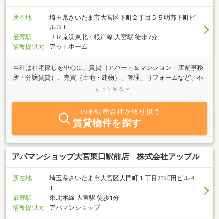
所在地
埼玉県さいたま市大宮区下町２丁目５５明邦下町ビ
ル３Ｆ
最寄駅
ＪＲ京浜東北・根岸線 大宮駅 徒歩7分
情報提供元
アットホーム
当社は社宅探しを中心に、賃貸（アパート＆マンション・店舗事務
所・分譲賃貸）、売買（土地・建物）、管理、リフォームなど、不
動産の総合プロデュースをさせていただいております。『丁寧』
もっと見る
『満足』 『スピーディー』をモットーに、皆様がご満足いただけ
るよう、精一杯対応をさせていただきたいと思います。
この不動産会社が取り扱う
賃貸物件を探す
アパマンショップ大宮東口駅前店 株式会社アップル
所在地
埼玉県さいたま市大宮区大門町１丁目21町田ビル４
Ｆ
最寄駅
東北本線 大宮駅 徒歩1分
情報提供元
アパマンショップ