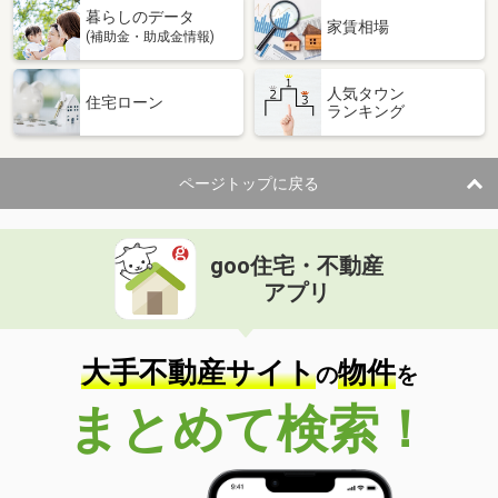
暮らしのデータ
家賃相場
(補助金・助成金情報)
人気タウン
住宅ローン
ランキング
ページトップに戻る
goo住宅・不動産
アプリ
大手不動産サイト
物件
の
を
まとめて検索！