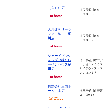
（有）住店
埼玉県桶川市泉１
丁目８－３５
大東建託リーシ
ング（株） 桶
埼玉県桶川市泉１
川店
丁目８－２０
シャーメゾンシ
ョップ（株）レ
埼玉県桶川市若宮
ーベンハウス桶
１丁目４－５６マ
川店
ルイチウエストマ
ンション１Ｆ
株式会社三国ホ
ーム 本店
埼玉県桶川市若宮
２丁目6-37