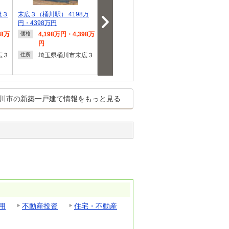
級３
末広３（桶川駅） 4198万
【グランディハウス】ー瑞
ブルーミングガ
円・4398万円
麗zuireiー桶川
市北1丁目8期
98万
4,198万円・4,398万
5,490万円
4,498
価格
価格
価格
円
埼玉県桶川市南２
埼玉県
住所
住所
広３
埼玉県桶川市末広３
住所
川市の新築一戸建て情報をもっと見る
用
不動産投資
住宅・不動産