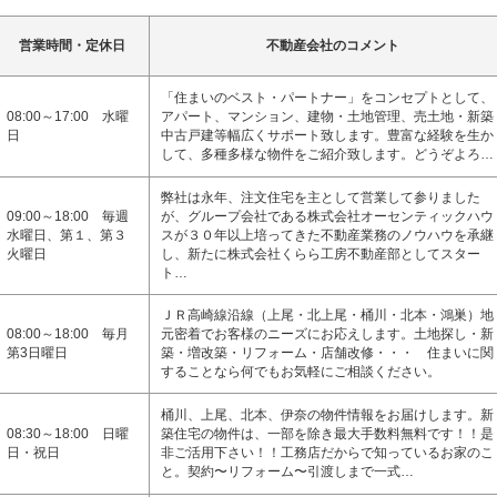
営業時間・定休日
不動産会社のコメント
「住まいのベスト・パートナー」をコンセプトとして、
08:00～17:00 水曜
アパート、マンション、建物・土地管理、売土地・新築
日
中古戸建等幅広くサポート致します。豊富な経験を生か
して、多種多様な物件をご紹介致します。どうぞよろ…
弊社は永年、注文住宅を主として営業して参りました
09:00～18:00 毎週
が、グループ会社である株式会社オーセンティックハウ
水曜日、第１、第３
スが３０年以上培ってきた不動産業務のノウハウを承継
火曜日
し、新たに株式会社くらら工房不動産部としてスター
ト…
ＪＲ高崎線沿線（上尾・北上尾・桶川・北本・鴻巣）地
08:00～18:00 毎月
元密着でお客様のニーズにお応えします。土地探し・新
第3日曜日
築・増改築・リフォーム・店舗改修・・・ 住まいに関
することなら何でもお気軽にご相談ください。
桶川、上尾、北本、伊奈の物件情報をお届けします。新
08:30～18:00 日曜
築住宅の物件は、一部を除き最大手数料無料です！！是
日・祝日
非ご活用下さい！！工務店だからで知っているお家のこ
と。契約〜リフォーム〜引渡しまで一式…