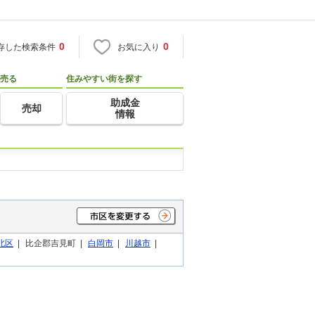
0
0
存した検索条件
お気に入り
売る
住みやすい街を探す
助成金
売却
情報
北区
|
比企郡吉見町 |
白岡市
|
川越市
|