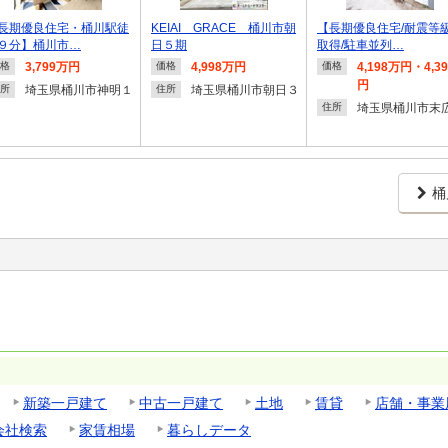
長期優良住宅・桶川駅徒
KEIAI GRACE 桶川市朝
【長期優良住宅/耐震等
９分】桶川市…
日５期
取得/駐車並列…
3,799万円
4,998万円
4,198万円・4,3
格
価格
価格
円
埼玉県桶川市神明１
埼玉県桶川市朝日３
所
住所
埼玉県桶川市末
住所
桶
新築一戸建て
中古一戸建て
土地
賃貸
店舗・事業
会社検索
家賃相場
暮らしデータ