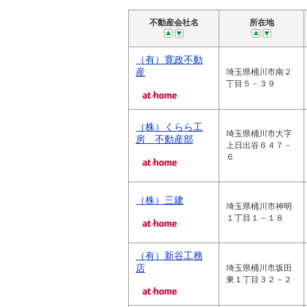
不動産会社名
所在地
（有）寛政不動
産
埼玉県桶川市南２
丁目５－３９
（株）くらら工
埼玉県桶川市大字
房 不動産部
上日出谷６４７－
６
（株）三建
埼玉県桶川市神明
１丁目１－１８
（有）新谷工務
店
埼玉県桶川市坂田
東１丁目３２－２