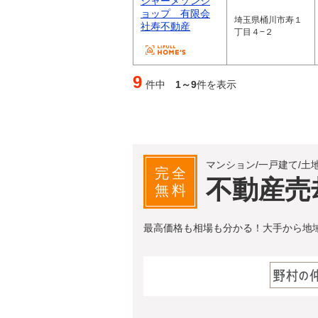
シャーメゾンシ
ョップ 有限会
埼玉県桶川市寿１
社寿不動産
丁目４−２
9
件中
1～9
件を表示
マンション/一戸建て/土
完全
不動産売
無料
最高価格も相場も分かる！大手から地