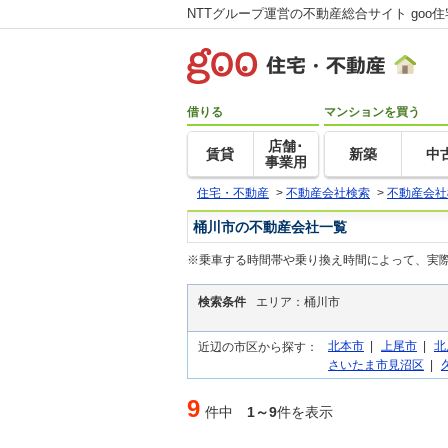
NTTグループ運営の不動産総合サイト goo
借りる
マンションを買う
店舗･
賃貸
新築
中
事業用
住宅・不動産
>
不動産会社検索
>
不動産会社
桶川市の不動産会社一覧
※乗車する時間帯や乗り換え時間によって、実
検索条件
エリア：桶川市
北本市
|
上尾市
|
北
近辺の市区から探す：
さいたま市見沼区
|
9
件中
1～9
件を表示