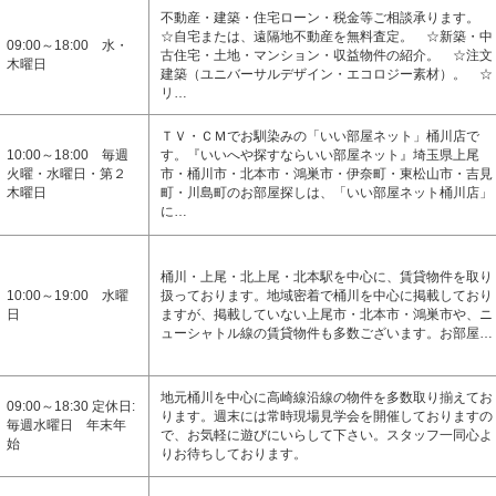
不動産・建築・住宅ローン・税金等ご相談承ります。
☆自宅または、遠隔地不動産を無料査定。 ☆新築・中
09:00～18:00 水・
古住宅・土地・マンション・収益物件の紹介。 ☆注文
木曜日
建築（ユニバーサルデザイン・エコロジー素材）。 ☆
リ…
ＴＶ・ＣＭでお馴染みの「いい部屋ネット」桶川店で
10:00～18:00 毎週
す。『いいへや探すならいい部屋ネット』埼玉県上尾
火曜・水曜日・第２
市・桶川市・北本市・鴻巣市・伊奈町・東松山市・吉見
木曜日
町・川島町のお部屋探しは、「いい部屋ネット桶川店」
に…
桶川・上尾・北上尾・北本駅を中心に、賃貸物件を取り
10:00～19:00 水曜
扱っております。地域密着で桶川を中心に掲載しており
日
ますが、掲載していない上尾市・北本市・鴻巣市や、ニ
ューシャトル線の賃貸物件も多数ございます。お部屋…
地元桶川を中心に高崎線沿線の物件を多数取り揃えてお
09:00～18:30 定休日:
ります。週末には常時現場見学会を開催しておりますの
毎週水曜日 年末年
で、お気軽に遊びにいらして下さい。スタッフ一同心よ
始
りお待ちしております。