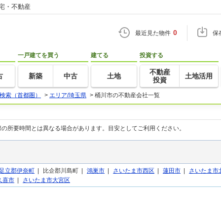
住宅・不動産
0
最近見た物件
保
一戸建てを買う
建てる
投資する
不動産
古
新築
中古
土地
土地活用
投資
検索（首都圏）
>
エリア/埼玉県
>
桶川市の不動産会社一覧
際の所要時間とは異なる場合があります。目安としてご利用ください。
足立郡伊奈町
|
比企郡川島町 |
鴻巣市
|
さいたま市西区
|
蓮田市
|
さいたま市
久喜市
|
さいたま市大宮区