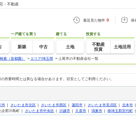
住宅・不動産
0
最近見た物件
保
一戸建てを買う
建てる
投資する
不動産
古
新築
中古
土地
土地活用
投資
検索（首都圏）
>
エリア/埼玉県
>
上尾市の不動産会社一覧
際の所要時間とは異なる場合があります。目安としてご利用ください。
川市
|
さいたま市北区
|
さいたま市西区
|
蓮田市
|
さいたま市見沼区
|
北本市
比企郡川島町 |
さいたま市中央区
|
川越市
|
久喜市
|
鴻巣市
|
南埼玉郡宮代町