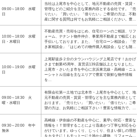
当社は上尾市を中心として、地元不動産の売買・賃貸・
09:00～18:00 水曜
管理などのご紹介を主な業務内容とする会社です。「売
日
りたい」「買いたい」「借りたい」ご希望の方は、不動
産に関する質問は何でもお気軽にご相談ください。豊…
不動産売買・売却をはじめ、住宅ローンのご相談、リフ
10:00～18:00 水曜
ォーム、テナント物件仲介、事業用不動産まで幅広くお
日・木曜日
手伝いしております。また、「住宅ローン相談会」「空
き家相談会」「はじめての物件購入相談会」なども随…
上尾駅徒歩２分のタウンハウジング上尾店です！おかげ
さまで創業45周年、直営店139店舗以上となりました。
10:00～19:00 水曜
上尾市・さいたま市を中心に京浜東北線・高崎線・ニュ
日
ーシャトル沿線を主なエリアで豊富で新鮮な物件情報
を…
有限会社第一土地では北本市・上尾市を中心として、地
09:00～18:30 火
元不動産の売買・賃貸・管理などを主な業務内容として
曜・水曜日
おります。「売りたい」「買いたい」「借りたい」ご希
望の方は、お気軽にご相談下さい！豊富な情報力で、…
高崎線・伊奈線の不動産を中心に、素早い対応・豊富な
09:30～20:00 年中
情報をＩＴ管理することにより迅速かつ丁寧な対応を心
無休
がけています。ゆっくり、じっくり、住まい探しの理想
をカタチに！もモットーに土地から建物、リフォーム…