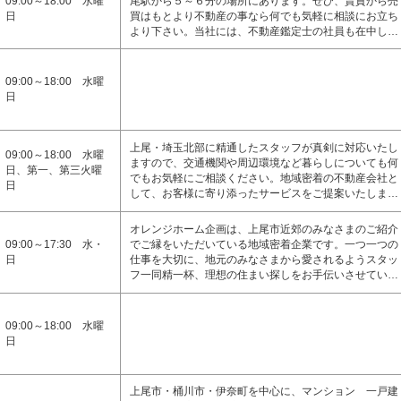
09:00～18:00 水曜
尾駅から５～６分の場所にあります。ぜひ、賃貸から売
日
買はもとより不動産の事なら何でも気軽に相談にお立ち
より下さい。当社には、不動産鑑定士の社員も在中し…
09:00～18:00 水曜
日
上尾・埼玉北部に精通したスタッフが真剣に対応いたし
09:00～18:00 水曜
ますので、交通機関や周辺環境など暮らしについても何
日、第一、第三火曜
でもお気軽にご相談ください。地域密着の不動産会社と
日
して、お客様に寄り添ったサービスをご提案いたしま…
オレンジホーム企画は、上尾市近郊のみなさまのご紹介
09:00～17:30 水・
でご縁をいただいている地域密着企業です。一つ一つの
日
仕事を大切に、地元のみなさまから愛されるようスタッ
フ一同精一杯、理想の住まい探しをお手伝いさせてい…
09:00～18:00 水曜
日
上尾市・桶川市・伊奈町を中心に、マンション 一戸建