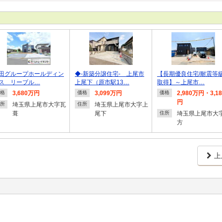
田グループホールディン
◆-新築分譲住宅- 上尾市
【長期優良住宅/耐震等
ス リーブル…
上尾下（原市駅13…
取得】～上尾市…
3,680万円
3,099万円
2,980万円・3,1
格
価格
価格
円
埼玉県上尾市大字瓦
埼玉県上尾市大字上
所
住所
葺
尾下
埼玉県上尾市大
住所
方
上