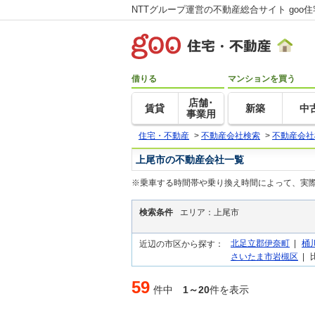
NTTグループ運営の不動産総合サイト goo
借りる
マンションを買う
店舗･
賃貸
新築
中
事業用
住宅・不動産
>
不動産会社検索
>
不動産会社
上尾市の不動産会社一覧
※乗車する時間帯や乗り換え時間によって、実
検索条件
エリア：上尾市
北足立郡伊奈町
|
桶
近辺の市区から探す：
さいたま市岩槻区
|
59
件中
1～20
件を表示