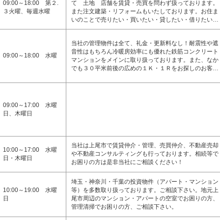
09:00～18:00 第２.
て 土地 店舗を賃貸・売買を問わず扱っております。
３火曜、毎週水曜
また注文建築・リフォームもいたしております。お住ま
いのことで売りたい・買いたい・貸したい・借りたい…
当社の管理物件は全て、礼金・更新料なし！耐震性や遮
音性はもちろん冷暖房効率にも優れた鉄筋コンクリート
09:00～18:00 水曜
マンションをメインに取り扱っております。また、なか
でも３０平米前後の広めの１Ｋ・１Ｒをお探しのお客…
09:00～17:00 水曜
日、木曜日
当社は上尾市で賃貸仲介・管理、売買仲介、不動産売却
10:00～17:00 水曜
や不動産コンサルティングも行っております。相続等で
日・木曜日
お困りの方は是非当社にご相談ください！
埼玉・神奈川・千葉の投資物件（アパート・マンション
10:00～19:00 水曜
等）を多数取り扱っております。ご相談下さい。地元上
日
尾市周辺のマンション・アパートの空室でお困りの方、
管理清掃でお困りの方、ご相談下さい。