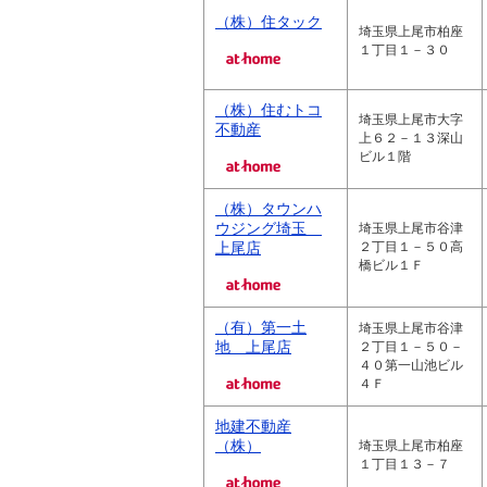
（株）住タック
埼玉県上尾市柏座
１丁目１－３０
（株）住むトコ
埼玉県上尾市大字
不動産
上６２－１３深山
ビル１階
（株）タウンハ
ウジング埼玉
埼玉県上尾市谷津
上尾店
２丁目１－５０高
橋ビル１Ｆ
（有）第一土
埼玉県上尾市谷津
地 上尾店
２丁目１－５０－
４０第一山池ビル
４Ｆ
地建不動産
（株）
埼玉県上尾市柏座
１丁目１３－７