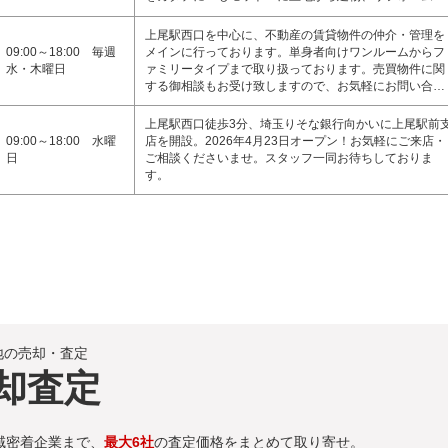
上尾駅西口を中心に、不動産の賃貸物件の仲介・管理を
09:00～18:00 毎週
メインに行っております。単身者向けワンルームからフ
水・木曜日
ァミリータイプまで取り扱っております。売買物件に関
する御相談もお受け致しますので、お気軽にお問い合…
上尾駅西口徒歩3分、埼玉りそな銀行向かいに上尾駅前
09:00～18:00 水曜
店を開設。2026年4月23日オープン！お気軽にご来店・
日
ご相談くださいませ。スタッフ一同お待ちしておりま
す。
地の売却・査定
却査定
域密着企業まで、
最大6社
の査定価格をまとめて取り寄せ。