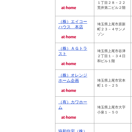
１丁目２８－２２
荒井第二ビル２階
（株）エイコー
埼玉県上尾市原新
ハウス 本店
町２３－４サンメ
ゾン
（株）ＡＧトラ
埼玉県上尾市谷津
スト
２丁目１－３４日
和ビル１階
（株）オレンジ
ホーム企画
埼玉県上尾市宮本
町１０－２５
（有）カワホー
ム
埼玉県上尾市大字
小泉１－５０
協和住宅（株）