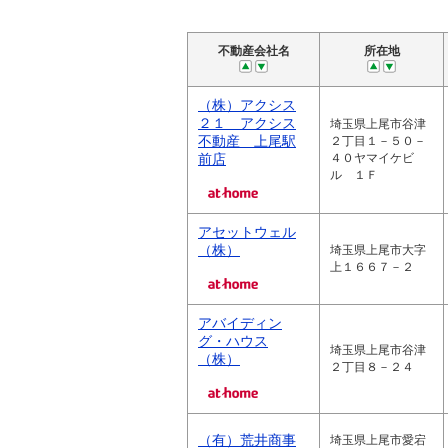
不動産会社名
所在地
（株）アクシス
２１ アクシス
埼玉県上尾市谷津
不動産 上尾駅
２丁目１－５０－
前店
４０ヤマイケビ
ル １Ｆ
アセットウェル
（株）
埼玉県上尾市大字
上１６６７－２
アバイディン
グ・ハウス
埼玉県上尾市谷津
（株）
２丁目８－２４
（有）荒井商事
埼玉県上尾市愛宕