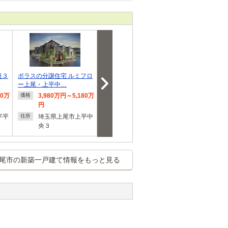
級３
ポラスの分譲住宅 ルミフロ
飯田グループホールディン
◆-新築分譲住
ー上尾・上平中…
グス ハートフ…
瓦葺（東大宮駅
80万
3,980万円～5,180万
2,590万円
4,590
価格
価格
価格
円
埼玉県上尾市中分１
埼玉県
住所
住所
字平
埼玉県上尾市上平中
葺
住所
央３
尾市の新築一戸建て情報をもっと見る