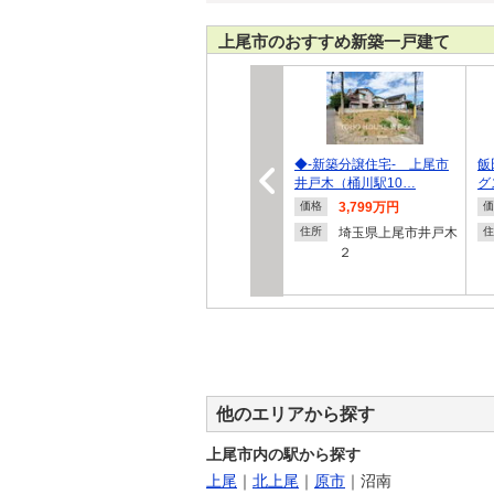
上尾市のおすすめ新築一戸建て
◆-新築分譲住宅- 上尾市
飯
井戸木（桶川駅10…
グ
3,799万円
価格
価
埼玉県上尾市井戸木
住所
住
２
他のエリアから探す
上尾市内の駅から探す
上尾
｜
北上尾
｜
原市
｜
沼南