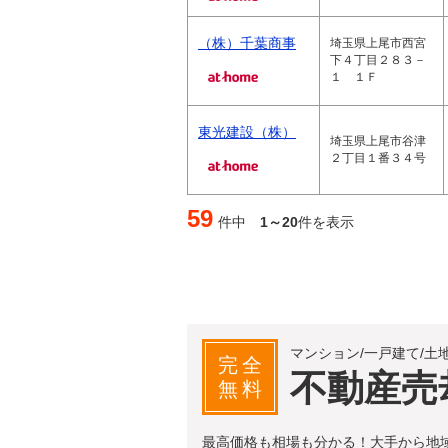
（株）千葉商事
埼玉県上尾市西宮
下４丁目２８３－
１ １Ｆ
東光建設（株）
埼玉県上尾市谷津
２丁目１番３４号
59
件中
1～20
件を表示
マンション/一戸建て/土
完全
不動産売
無料
最高価格も相場も分かる！大手から地