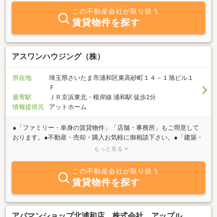
この不動産会社が取り扱う
賃貸物件を探す
アスワンハウジング（株）
所在地
埼玉県さいたま市浦和区東高砂町１４－１旭ビル１
Ｆ
最寄駅
ＪＲ京浜東北・根岸線 浦和駅 徒歩2分
情報提供元
アットホーム
●「ファミリー・単身の賃貸物件」「店舗・事務所」もご用意して
おります。●不動産・売却・購入お気軽に御相談下さい。●「建築・
リフォーム」「建築家とつくる家」サポートいたします。●「土地
もっと見る
有効活用」ご相談下さい。●「賃貸管理」なども御相談下さい。お
客様の理想の住まいに近づくようにお手伝いします。お買物！お仕
この不動産会社が取り扱う
事帰り！にお気軽にお立ち寄りください。お部屋を貸したい、お部
賃貸物件を探す
屋を売りたい、建築計画などのご相談も受け付けおります。
┌────────┐┌──┐│アスワンハウジング││検索
│└────────┘└──┘
アパマンショップ北浦和店 株式会社 アップル