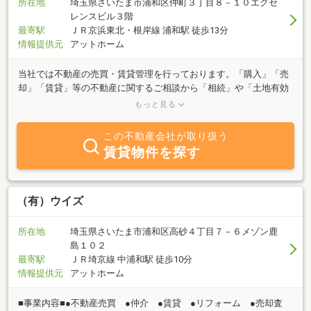
所在地
埼玉県さいたま市浦和区仲町３丁目８－１０エクセ
レンスビル３階
最寄駅
ＪＲ京浜東北・根岸線 浦和駅 徒歩13分
情報提供元
アットホーム
当社では不動産の売買・賃貸管理を行っております。「購入」「売
却」「賃貸」等の不動産に関するご相談から「相続」や「土地有効
活用」といったお悩みまで何でもお気軽に御相談下さい。お取引を
もっと見る
していく上で、全ての人が１００％笑顔になれることは困難だとし
ても、常に相手の立場になって真剣に向き合い、行動を起こせば、
この不動産会社が取り扱う
「最後は皆、笑顔」で取引することが可能だと信じております。お
賃貸物件を探す
客様がずっと安心して住める不動産をご提供したいと思ってます。
（有）ウイズ
所在地
埼玉県さいたま市浦和区高砂４丁目７－６メゾン鹿
島１０２
最寄駅
ＪＲ埼京線 中浦和駅 徒歩10分
情報提供元
アットホーム
■事業内容■●不動産売買 ●仲介 ●賃貸 ●リフォーム ●売却査