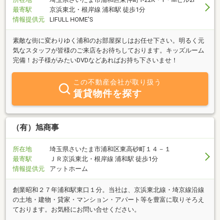
最寄駅
京浜東北・根岸線 浦和駅 徒歩1分
情報提供元
LIFULL HOME'S
素敵な街に変わりゆく浦和のお部屋探しはお任せ下さい。明るく元
気なスタッフが皆様のご来店をお待ちしております。キッズルーム
完備！お子様がみたいDVDなどあればお持ち下さいませ！
この不動産会社が取り扱う
賃貸物件を探す
（有）旭商事
所在地
埼玉県さいたま市浦和区東高砂町１４－１
最寄駅
ＪＲ京浜東北・根岸線 浦和駅 徒歩1分
情報提供元
アットホーム
創業昭和２７年浦和駅東口１分。当社は、京浜東北線・埼京線沿線
の土地・建物・貸家・マンション・アパート等を豊富に取りそろえ
ております。お気軽にお問い合せください。