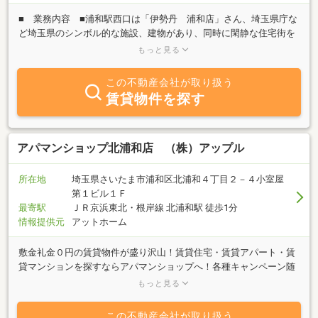
■ 業務内容 ■浦和駅西口は「伊勢丹 浦和店」さん、埼玉県庁な
ど埼玉県のシンボル的な施設、建物があり、同時に閑静な住宅街を
併せ持つとても魅力的な顔を持ち人気を博しております。アパマン
もっと見る
ショップ浦和西口店は、この人気の地域の賃貸情報をより多く、新
鮮にお届けいたします。
この不動産会社が取り扱う
賃貸物件を探す
アパマンショップ北浦和店 （株）アップル
所在地
埼玉県さいたま市浦和区北浦和４丁目２－４小室屋
第１ビル１Ｆ
最寄駅
ＪＲ京浜東北・根岸線 北浦和駅 徒歩1分
情報提供元
アットホーム
敷金礼金０円の賃貸物件が盛り沢山！賃貸住宅・賃貸アパート・賃
貸マンションを探すならアパマンショップへ！各種キャンペーン随
時行っております。当店は地域の物件情報量、最新情報を毎日とり
もっと見る
入れております。特に京浜東北線・埼京線のお部屋探しは当社にお
任せ下さい。埼玉大学の学生様のお部屋も多数用意しております。
この不動産会社が取り扱う