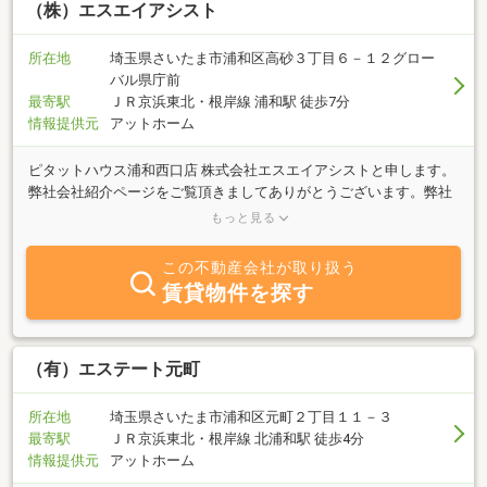
（株）エスエイアシスト
所在地
埼玉県さいたま市浦和区高砂３丁目６－１２グロー
バル県庁前
最寄駅
ＪＲ京浜東北・根岸線 浦和駅 徒歩7分
情報提供元
アットホーム
ピタットハウス浦和西口店 株式会社エスエイアシストと申します。
弊社会社紹介ページをご覧頂きましてありがとうございます。弊社
はさいたま市浦和区を拠点として、埼玉県南部から都内まで、そし
もっと見る
て売買（仲介・販売・買取・売却）から賃貸（管理・仲介）、さら
に自社施工のリフォームまで、幅広い引き出しで住まいに関するお
この不動産会社が取り扱う
客様のご要望にお応えしています。都内にも拠点があり、幅広いネ
賃貸物件を探す
ットワークで皆様のお役にたてると自負しております。 「買う方・
売る方」「借りる方・貸される方」「リフォームされる方」、私た
ちはそんな方々の希望の橋渡しをさせて頂ければと思います。「誠
実な対応」をモットーに、親身に対応させて頂きます。是非お気軽
（有）エステート元町
にご相談ください！
所在地
埼玉県さいたま市浦和区元町２丁目１１－３
最寄駅
ＪＲ京浜東北・根岸線 北浦和駅 徒歩4分
情報提供元
アットホーム