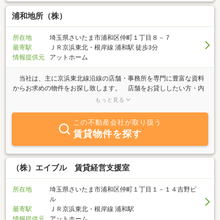
浦和地所（株）
所在地
埼玉県さいたま市浦和区仲町１丁目８－７
最寄駅
ＪＲ京浜東北・根岸線 浦和駅 徒歩3分
情報提供元
アットホーム
当社は、主に京浜東北線沿線の店舗・事務所を専門に豊富な資料
からお求めの物件をお探し致します。 店舗をお貸ししたい方・内
装・備品などを売却したい方、又契約内容などの交渉もお気軽にご
もっと見る
相談下さい。 尚、初めてお店をやられる方には設計のご相談から
営業許可などオープンまで全てお手伝い致しておりますのでお気軽
この不動産会社が取り扱う
に当社までご連絡下さい。
賃貸物件を探す
（株）エイブル 賃貸経営支援室
所在地
埼玉県さいたま市浦和区仲町１丁目１－１４吉野ビ
ル
最寄駅
ＪＲ京浜東北・根岸線 浦和駅
情報提供元
アットホーム