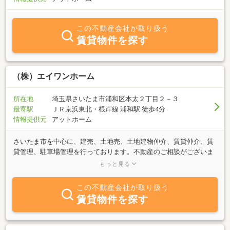
この不動産会社が取り扱う
賃貸物件を探す
（株）エイワンホーム
所在地
埼玉県さいたま市浦和区本太２丁目２－３
最寄駅
ＪＲ京浜東北・根岸線 浦和駅 徒歩4分
情報提供元
アットホーム
さいたま市を中心に、建売、土地売、土地建物仲介、賃貸仲介、賃
貸管理、駐車場管理を行っております。不動産のご相談がございま
したらお気軽にお立ち寄り、ご連絡ください。営業時間 ９：００
もっと見る
～１８：００定休日 毎週水曜日、第二・第四火曜日（お客様駐車
場（1台）ございます）
この不動産会社が取り扱う
賃貸物件を探す