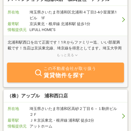
所在地
埼玉県さいたま市浦和区北浦和４丁目2-4小室屋第1
ビル 1F
最寄駅
京浜東北・根岸線 北浦和駅 徒歩1分
情報提供元
LIFULL HOME'S
北浦和駅西口を出て正面です！1Ｒからファミリー迄、いい部屋満
載です！当店は京浜東北線、埼京線を得意としてます。埼玉大学周
辺の物件も多数揃えております！ご来店をお待ちしてます！(IT接
もっと見る
客・IT重説対応店
この不動産会社が取り扱う
賃貸物件を探す
（株）アップル 浦和西口店
所在地
埼玉県さいたま市浦和区高砂２丁目６－１駒井ビル
２Ｆ
最寄駅
ＪＲ京浜東北・根岸線 浦和駅 徒歩2分
情報提供元
アットホーム