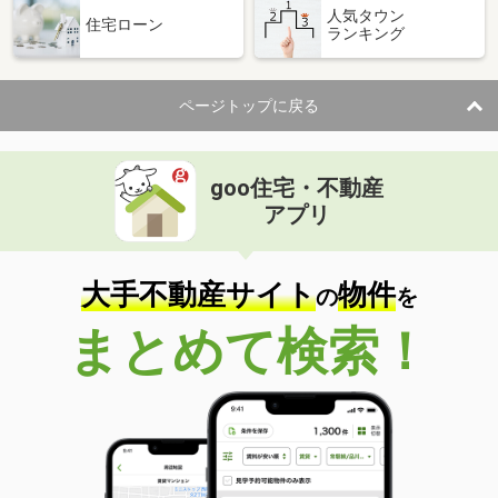
人気タウン
住宅ローン
ランキング
ページトップに戻る
goo住宅・不動産
アプリ
大手不動産サイト
物件
の
を
まとめて検索！