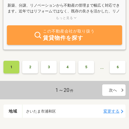
新築、分譲、リノベーションから不動産の管理まで幅広く対応でき
ます。近年ではリフォームではなく、既存の良さを活かした、リノ
ベーションの御提案に好評をいただいております。設計、コンセプ
もっと見る
トに時間を掛ける事で、お客様の不動産の価値を最大限に引き出さ
す御提案をさせて頂いております。分譲計画でも土地から仕入れを
この不動産会社が取り扱う
行い、機能、デザインに拘った独自の物件Sou-ieもご紹介しており
賃貸物件を探す
ます。御気軽にご相談ください。
…
1
2
3
4
5
6
1～20
次へ
件
地域
変更する
さいたま市浦和区