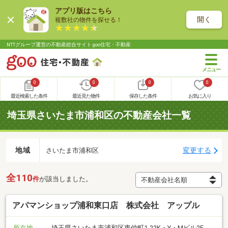
アプリ版はこちら
開く
複数社の物件を探せる！
NTTグループ運営の不動産総合サイト goo住宅・不動産
0
0
0
0
最近検索した条件
最近見た物件
保存した条件
お気に入り
埼玉県さいたま市浦和区の不動産会社一覧
地域
変更する
さいたま市浦和区
全110
件
が該当しました。
アパマンショップ浦和東口店 株式会社 アップル
所在地
埼玉県さいたま市浦和区東仲町1-22K・Y・Mビル2F