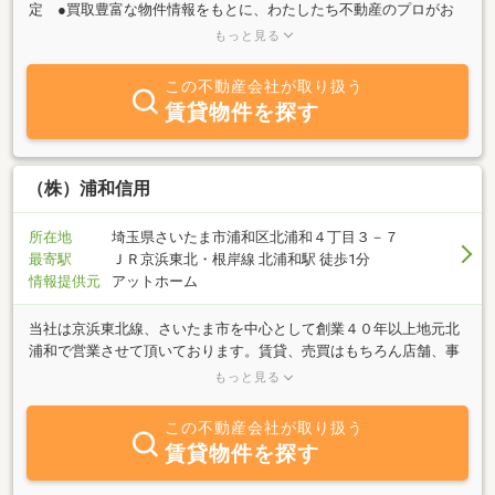
定 ●買取豊富な物件情報をもとに、わたしたち不動産のプロがお
客様の立場に立って、素敵な家探しをお手伝いします。さいたま市
もっと見る
内に転居・引越し等の際にはお気軽にウイズにお問い合わせ下さい
またリフォームに関してもお気軽にお問い合わせ下さいませ。【不
この不動産会社が取り扱う
動産買取強化中】 【無料価格査定実施中】 【秘密厳守】店舗裏
賃貸物件を探す
にパーキングがございますのでご来店の際はそちらにお願いいたし
ます。店内でご清算いたします。スタッフ一同、心よりお待ちして
おります！
（株）浦和信用
所在地
埼玉県さいたま市浦和区北浦和４丁目３－７
最寄駅
ＪＲ京浜東北・根岸線 北浦和駅 徒歩1分
情報提供元
アットホーム
当社は京浜東北線、さいたま市を中心として創業４０年以上地元北
浦和で営業させて頂いております。賃貸、売買はもちろん店舗、事
務所、駐車場、管理、有効利用など不動産に関する事は全て当社に
もっと見る
お任せ下さい。賃貸では学生、単身者の１Ｒから、分譲マンション
賃貸など大きなファミリータイプまで取り扱っております。お問い
この不動産会社が取り扱う
合わせ、ご質問等何でもお気軽にご相談下さい。スタッフ一同心よ
賃貸物件を探す
りお待ちしております。