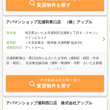
お客様のお部屋探しに誠心誠意お答えします。アパマンショップ北
賃貸物件を探す
浦和店へお問い合わせご来店お待ちしております！
アパマンショップ北浦和東口店 （株）アップル
所在地
埼玉県さいたま市浦和区北浦和１丁目８－５サンシ
ャインビル１Ｆ
最寄駅
ＪＲ京浜東北・根岸線 北浦和駅 徒歩3分
情報提供元
アットホーム
北浦和駅東口・西口以外にもさいたま市内（浦和区・緑区・中央
区・桜区）、京浜東北線沿線（浦和・南浦和・与野・さいたま新都
心・大宮）、埼京線沿線（北与野・与野本町・南与野・中浦和・武
もっと見る
蔵浦和）、武蔵野線（東浦和・南浦和）など幅広く物件をご用意し
ております。豊富な物件情報の中から最適な物件をお探し・ご提案
この不動産会社が取り扱う
させていただきます。お気軽にお問合せ・ご来店ください。
賃貸物件を探す
アパマンショップ浦和西口店 株式会社アップル