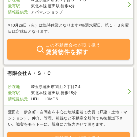
最寄駅
東北本線 蓮田駅 徒歩4分
情報提供元
アパマンショップ
※10月28日（火）は臨時休業となります※毎週水曜日、第１・３火曜
日は定休日となります。
この不動産会社が取り扱う
賃貸物件を探す
有限会社Ａ・Ｓ・Ｃ
所在地
埼玉県蓮田市関山２丁目7-4
最寄駅
東北本線 蓮田駅 徒歩15分
情報提供元
LIFULL HOME'S
蓮田市・伊奈町・白岡市を中心に地域密着で売買（戸建・土地・マ
ンション）、仲介、管理、相続など不動産全般何でも御相談下さ
い。誠実をモットーに、親身にご協力させて頂きます。