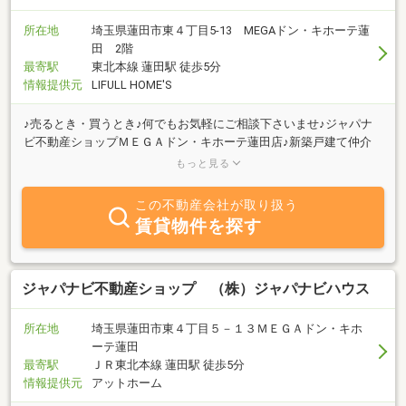
所在地
埼玉県蓮田市東４丁目5-13 MEGAドン・キホーテ蓮
田 2階
最寄駅
東北本線 蓮田駅 徒歩5分
情報提供元
LIFULL HOME'S
♪売るとき・買うとき♪何でもお気軽にご相談下さいませ♪ジャパナ
ビ不動産ショップＭＥＧＡドン・キホーテ蓮田店♪新築戸建て仲介
手数料最大無料♪賃貸総合管理最大無料♪安心の不動産プロぜひご活
もっと見る
用下さいませ♪
この不動産会社が取り扱う
賃貸物件を探す
ジャパナビ不動産ショップ （株）ジャパナビハウス
所在地
埼玉県蓮田市東４丁目５－１３ＭＥＧＡドン・キホ
ーテ蓮田
最寄駅
ＪＲ東北本線 蓮田駅 徒歩5分
情報提供元
アットホーム