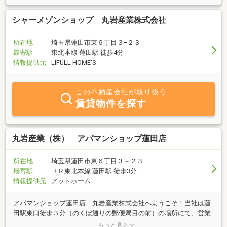
シャーメゾンショップ 丸岩産業株式会社
所在地
埼玉県蓮田市東６丁目３−２３
最寄駅
東北本線 蓮田駅 徒歩4分
情報提供元
LIFULL HOME'S
この不動産会社が取り扱う
賃貸物件を探す
丸岩産業（株） アパマンショップ蓮田店
所在地
埼玉県蓮田市東６丁目３－２３
最寄駅
ＪＲ東北本線 蓮田駅 徒歩3分
情報提供元
アットホーム
アパマンショップ蓮田店 丸岩産業株式会社へようこそ！当社は蓮
田駅東口徒歩３分（のくぼ通りの郵便局目の前）の場所にて、営業
しております。大手ハウスメーカー施工の新築物件や人気の物件を
もっと見る