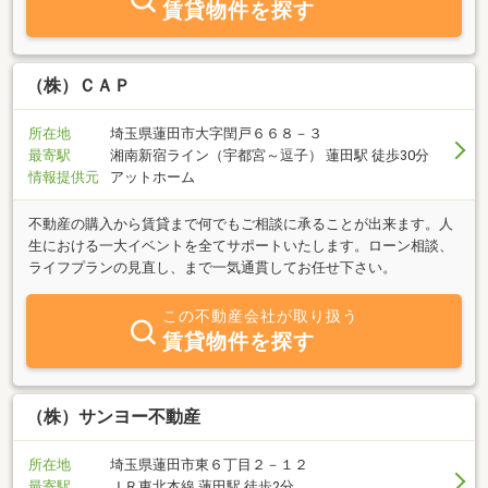
賃貸物件を探す
（株）ＣＡＰ
所在地
埼玉県蓮田市大字閏戸６６８－３
最寄駅
湘南新宿ライン（宇都宮～逗子） 蓮田駅 徒歩30分
情報提供元
アットホーム
不動産の購入から賃貸まで何でもご相談に承ることが出来ます。人
生における一大イベントを全てサポートいたします。ローン相談、
ライフプランの見直し、まで一気通貫してお任せ下さい。
この不動産会社が取り扱う
賃貸物件を探す
（株）サンヨー不動産
所在地
埼玉県蓮田市東６丁目２－１２
最寄駅
ＪＲ東北本線 蓮田駅 徒歩2分