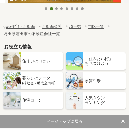
goo住宅・不動産
不動産会社
埼玉県
市区一覧
埼玉県蓮田市の不動産会社一覧
お役立ち情報
「住みたい街」
住まいのコラム
を見つけよう
暮らしのデータ
家賃相場
(補助金・助成金情報)
人気タウン
住宅ローン
ランキング
ページトップに戻る