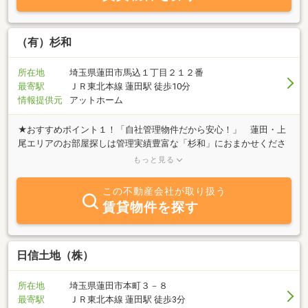
（有）杉和
所在地
埼玉県蓮田市馬込１丁目２１２番
最寄駅
ＪＲ東北本線 蓮田駅 徒歩10分
情報提供元
アットホーム
★おすすめポイント１！「自社管理物件だから安心！」 蓮田・上
尾エリアのお部屋探しは管理実績豊富な「杉和」におまかせくださ
い！ ご紹介する物件は全て自社管理なので物件を熟知したスタッ
もっと見る
フがご案内いたします。 また入居後のサポートも万全を期してお
ります。★おすすめポイント２！「連帯保証人不要システム」
この不動産会社が取り扱う
「連帯保証人不要システム」の採用で契約の際の連帯保証人はご不
賃貸物件を探す
要。 家賃のお支払いも自動引き落しなので、 振込む手間や振込
み手数料がかかりません。★おすすめポイント３！「防犯対策カー
ドキー」 合い鍵できない！簡単に壊せない！ ピッキング被害な
どを防ぐ「カードキーシステム」が多くの物件で利用可能★おすす
日信土地（株）
めポイント４！「入居者への様々な優待特典」 マイホーム購入時
の割引特典、お友達への賃貸物件のご紹介特典など★物件のご見学
所在地
埼玉県蓮田市本町３－８
やご質問などお気軽にお問合せください。
最寄駅
ＪＲ東北本線 蓮田駅 徒歩3分