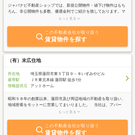
ジャパナビ不動産ショップでは、新規公開物件・値下げ物件はもち
ろん、非公開物件も多数、優遇金利でご紹介を致しております。マ
イホームは一生涯の中で数少ない高額なお買物。物件本体代金の
もっと見る
他、諸経費があまりにも大きな出費となってしまいがちです。今の
この時代だからこそ、理想の住まいを“賢くお得に探す”ことが絶対
この不動産会社が取り扱う
に必要不可決といえます。ジャパナビハウスはお客様様大応援の基
賃貸物件を探す
本精神のもと、常に新鮮な不動産物件情報を皆様にお得にお届け致
します。どうぞジャパナビハウスホームページもご覧いただき是非
とも皆様の理想の住まい選びにご活用ください！ジャパナビハウス
は“自由に・お得に・じっくり探せる”がモットーで運営致しており
（有）末広住地
ます。またお得な各種不動産サービスで皆さまにお喜び頂いており
ます。アットホーム・スーモ・ホームズ・ヤフー・オウチーノ他、
所在地
埼玉県蓮田市東５丁目９－８いずみやビル
他店にて公開中の不動産物件も基本的にすべてお取扱い致しており
最寄駅
ＪＲ東北本線 蓮田駅 徒歩1分
ます。不動産に関する法律的諸問題等も提携法律事務所タイアップ
情報提供元
アットホーム
にて解決致します。家族のような目線で親身にご相談対応致してお
ります。是非ご活用の程お願い申し上げます。
昭和５８年の創業以来、蓮田市及び周辺地域の不動産を取り扱い、
地域密着をモットーに営業してまいりました。 当社は、アパー
ト、マンション等の賃貸物件、及び宅地、一戸建住宅等の仲介、住
もっと見る
宅分譲等の業務を行い、単身者、ファミリー、投資家の皆様に充実
したサービスを提供しております。 住まいをお探しの際には是非
この不動産会社が取り扱う
一度お立ち寄り下さい。心よりお待ちしております。
賃貸物件を探す