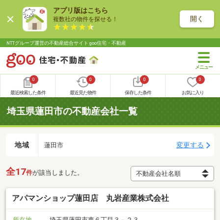
アプリ版はこちら
開く
複数社の物件を探せる！
NTTグループ運営の不動産総合サイト goo住宅・不動産
0
0
0
0
最近検索した条件
最近見た物件
保存した条件
お気に入り
埼玉県蓮田市の不動産会社一覧
地域
変更する
蓮田市
全17
件
が該当しました。
アパマンショップ蓮田店 丸岩産業株式会社
所在地
埼玉県蓮田市東６丁目３－２３