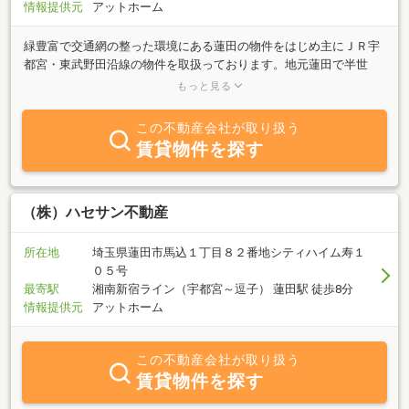
情報提供元
アットホーム
緑豊富で交通網の整った環境にある蓮田の物件をはじめ主にＪＲ宇
都宮・東武野田沿線の物件を取扱っております。地元蓮田で半世
紀。社名由来の『日に日に信用を重ねる』をモットーに、信用第一
もっと見る
に営業をしてまいりました。先代の命名から現在３代目となりま
す。古き良き伝統をかたくなに守りつつも時代の方向に敏感に反応
この不動産会社が取り扱う
し、新たなことに挑戦するという精神も、もう１つのモットーとし
賃貸物件を探す
ております。蓮田駅のホームから見える日信土地、皆様の住まいの
良きパートナーとしてご活用下さい。お近くにお越しの際は、お気
軽にお立寄り下さい。ご連絡をお待ちしております。営業時間
10:00～17:00定休日 水曜日・木曜日・祝日
（株）ハセサン不動産
所在地
埼玉県蓮田市馬込１丁目８２番地シティハイム寿１
０５号
最寄駅
湘南新宿ライン（宇都宮～逗子） 蓮田駅 徒歩8分
情報提供元
アットホーム
この不動産会社が取り扱う
賃貸物件を探す