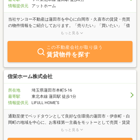
情報提供元
アットホーム
当社サンヨー不動産は蓮田市を中心に白岡市・久喜市の賃貸・売買
の物件情報をご紹介しております。「売りたい」「買いたい」「借
りたい」「貸したい」方はもちろん、不動産に関してお困りの方は
もっと見る
お気軽にお問合せ下さい。自社ＨＰでも多くの物件情報をご用意し
ておりますので是非ご覧頂ければと思います♪
この不動産会社が取り扱う
賃貸物件を探す
信栄ホーム株式会社
所在地
埼玉県蓮田市本町5-16
最寄駅
東北本線 蓮田駅 徒歩1分
情報提供元
LIFULL HOME'S
通勤至便でベッドタウンとして良好な住環境の蓮田市・伊奈町・白
岡町の地域を中心に、お客様第一主義をモットーとして売買・賃貸
物件の最新情報をご提供します。お気軽にご希望条件をメール、お
もっと見る
電話でどうぞ。