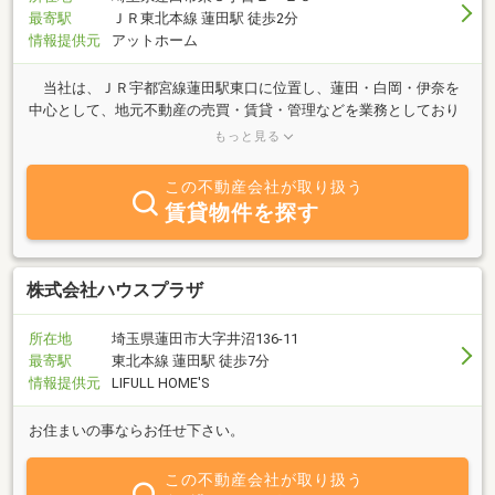
最寄駅
ＪＲ東北本線 蓮田駅 徒歩2分
情報提供元
アットホーム
当社は、ＪＲ宇都宮線蓮田駅東口に位置し、蓮田・白岡・伊奈を
中心として、地元不動産の売買・賃貸・管理などを業務としており
ます。 また、不動産のことなら何でもご相談を常時受付しており
もっと見る
ます。社員一同、『誠実な対応』をモットーにし皆様に御満足頂け
るように頑張っております。 ぜひ、当社に御来店ください。お待
この不動産会社が取り扱う
ちしております。
賃貸物件を探す
株式会社ハウスプラザ
所在地
埼玉県蓮田市大字井沼136-11
最寄駅
東北本線 蓮田駅 徒歩7分
情報提供元
LIFULL HOME'S
お住まいの事ならお任せ下さい。
この不動産会社が取り扱う