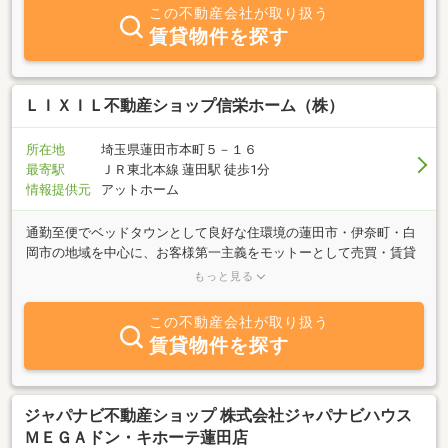
この不動産会社が取り扱う
賃貸物件を探す
ＬＩＸＩＬ不動産ショップ信栄ホーム（株）
所在地
埼玉県蓮田市本町５－１６
最寄駅
ＪＲ東北本線 蓮田駅 徒歩1分
情報提供元
アットホーム
通勤至便でベッドタウンとして良好な住環境の蓮田市・伊奈町・白
岡市の地域を中心に、お客様第一主義をモットーとして売買・賃貸
物件の最新情報をご提供します。お気軽にご希望条件をメール、お
もっと見る
電話でどうぞ。
この不動産会社が取り扱う
賃貸物件を探す
ジャパナビ不動産ショップ 株式会社ジャパナビハウス
ＭＥＧＡドン・キホーテ蓮田店