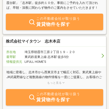
霞台駅」「志木駅」徒歩約１０分。事前にご予約を入れて頂けれ
ば、早朝・深夜に関わらず物件のご案内をさせていただきます！
この不動産会社が取り扱う
賃貸物件を探す
株式会社マイタウン 志木本店
所在地
埼玉県朝霞市三原２丁目１９－２０
最寄駅
東武鉄道東上線 志木駅 徒歩5分
情報提供元
LIFULL HOME'S
地域に密着し、志木市から西東京市まで幅広く対応。東武東上線や
JR武蔵野線など複数路線の物件情報を一度にご提案し、お客様のご
希望に寄り添いながら安心して住まい探しができるよう丁寧にサポ
もっと見る
ートいたします。
この不動産会社が取り扱う
賃貸物件を探す