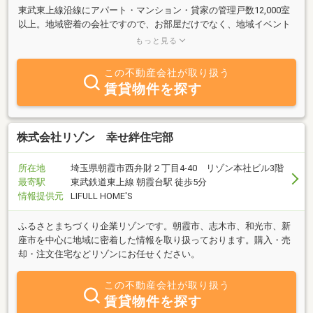
東武東上線沿線にアパート・マンション・貸家の管理戸数12,000室
以上。地域密着の会社ですので、お部屋だけでなく、地域イベント
や特色・おいしいお店などもお客様のお好みに合わせ、ご一緒にご
もっと見る
相談ください。
この不動産会社が取り扱う
賃貸物件を探す
株式会社リゾン 幸せ絆住宅部
所在地
埼玉県朝霞市西弁財２丁目4-40 リゾン本社ビル3階
最寄駅
東武鉄道東上線 朝霞台駅 徒歩5分
情報提供元
LIFULL HOME'S
ふるさとまちづくり企業リゾンです。朝霞市、志木市、和光市、新
座市を中心に地域に密着した情報を取り扱っております。購入・売
却・注文住宅などリゾンにお任せください。
この不動産会社が取り扱う
賃貸物件を探す