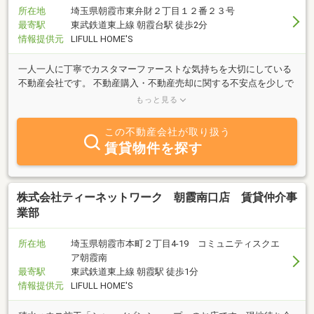
所在地
埼玉県朝霞市東弁財２丁目１２番２３号
最寄駅
東武鉄道東上線 朝霞台駅 徒歩2分
情報提供元
LIFULL HOME'S
一人一人に丁寧でカスタマーファーストな気持ちを大切にしている
不動産会社です。 不動産購入・不動産売却に関する不安点を少しで
も軽減していただく為に、皆様のサポートを全力でさせていただき
もっと見る
ます。
この不動産会社が取り扱う
賃貸物件を探す
株式会社ティーネットワーク 朝霞南口店 賃貸仲介事
業部
所在地
埼玉県朝霞市本町２丁目4-19 コミュニティスクエ
ア朝霞南
最寄駅
東武鉄道東上線 朝霞駅 徒歩1分
情報提供元
LIFULL HOME'S