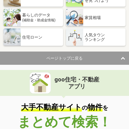
を見つけよう
暮らしのデータ
家賃相場
(補助金・助成金情報)
人気タウン
住宅ローン
ランキング
ページトップに戻る
goo住宅・不動産
アプリ
大手不動産サイト
物件
の
を
まとめて検索！