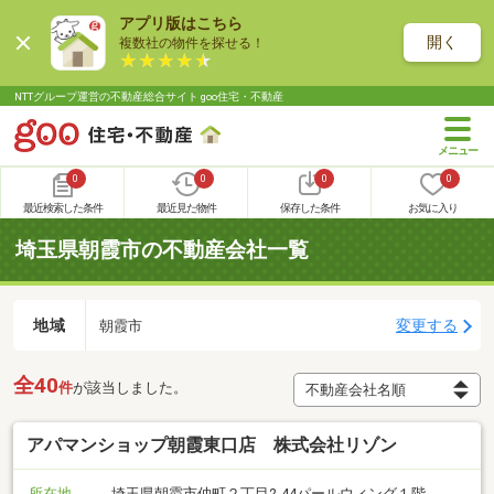
アプリ版はこちら
開く
複数社の物件を探せる！
NTTグループ運営の不動産総合サイト goo住宅・不動産
0
0
0
0
最近検索した条件
最近見た物件
保存した条件
お気に入り
埼玉県朝霞市の不動産会社一覧
地域
変更する
朝霞市
全40
件
が該当しました。
アパマンショップ朝霞東口店 株式会社リゾン
所在地
埼玉県朝霞市仲町２丁目2-44パールウィング１階