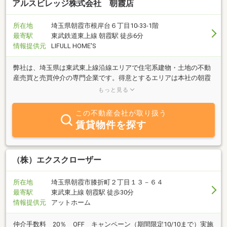
アルスビレッジ株式会社 朝霞店
所在地
埼玉県朝霞市根岸台６丁目10-33-1階
最寄駅
東武鉄道東上線 朝霞駅 徒歩6分
情報提供元
LIFULL HOME'S
弊社は、埼玉県は東武東上線沿線エリアで住宅系建物・土地の不動
産売買と売買仲介の専門企業です。得意とするエリアは本社の朝霞
市と支店がある富士見市の物件情報は日々情報取集することで豊富
もっと見る
に取り扱っております
この不動産会社が取り扱う
賃貸物件を探す
（株）エクスクローザー
所在地
埼玉県朝霞市膝折町２丁目１３－６４
最寄駅
東武東上線 朝霞駅 徒歩30分
情報提供元
アットホーム
仲介手数料 20％ OFF キャンペーン（期間限定10/10まで）実施