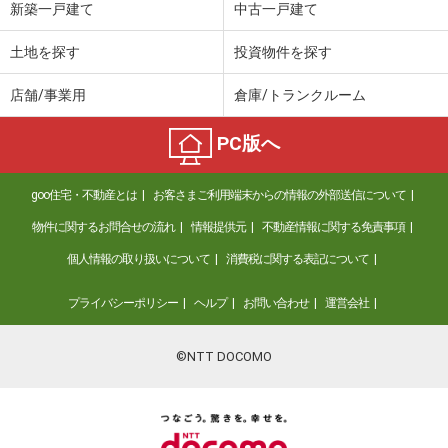
新築一戸建て
中古一戸建て
土地を探す
投資物件を探す
店舗/事業用
倉庫/トランクルーム
PC版へ
goo住宅・不動産とは
お客さまご利用端末からの情報の外部送信について
物件に関するお問合せの流れ
情報提供元
不動産情報に関する免責事項
個人情報の取り扱いについて
消費税に関する表記について
プライバシーポリシー
ヘルプ
お問い合わせ
運営会社
©NTT DOCOMO