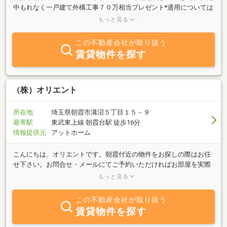
中もれなく一戸建て外構工事７０万相当プレゼント*適用については
条件がございます。（Aプラン：カーポート設置工事・照明設置工
もっと見る
事）（Bプラン：ウッドデッキ設置工事）（Cプラン：フェンス・照
明設置工事）＊役所の指導・敷地形状により設置できない場合・減
この不動産会社が取り扱う
額されたり、追加費用が発生する場合がございます。お得な情報満
賃貸物件を探す
載⇒ https://www.excloser-fudosan.jp/ フラット３５・５０ 優遇ロ
ーン融資手数料 （保証料相当）特別キャンペーン 実施中 （対
象地域あります。融資には、審査がございます）防犯対策 相談、
承ります。 特別価格実施中。 建設業許可 埼玉県知事（２
（株）オリエント
９）71２５４号
所在地
埼玉県朝霞市溝沼５丁目１５－９
最寄駅
東武東上線 朝霞台駅 徒歩16分
情報提供元
アットホーム
こんにちは、オリエントです。朝霞付近の物件をお探しの際はお任
せ下さい。お問合せ・メールにてご予約いただければお部屋を実際
に見ていただくことが可能です。当社管理の住居用物件へ直接お申
もっと見る
込みいただくと仲介手数料が発生いたしません。是非お気軽にお問
い合わせくださいませ。
この不動産会社が取り扱う
賃貸物件を探す