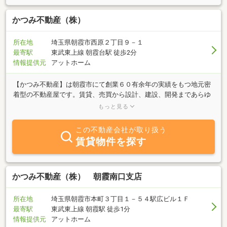
かつみ不動産（株）
所在地
埼玉県朝霞市西原２丁目９－１
最寄駅
東武東上線 朝霞台駅 徒歩2分
情報提供元
アットホーム
【かつみ不動産】は朝霞市にて創業６０有余年の実績をもつ地元密
着型の不動産屋です。賃貸、売買から設計、建設、開発まであらゆ
る専門分野をもち、多方面にいき届く総合コンサルタントとしてお
もっと見る
客様、オーナー様によりよい住まいづくりを提供しております。
この不動産会社が取り扱う
賃貸物件を探す
かつみ不動産（株） 朝霞南口支店
所在地
埼玉県朝霞市本町３丁目１－５４駅広ビル１Ｆ
最寄駅
東武東上線 朝霞駅 徒歩1分
情報提供元
アットホーム