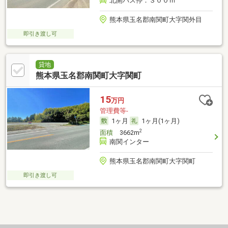
北開バス停：３００ｍ
熊本県玉名郡南関町大字関外目
即引き渡し可
貸地
熊本県玉名郡南関町大字関町
15
万円
管理費等-
1ヶ月
1ヶ月(1ヶ月)
2
面積
3662m
南関インター
熊本県玉名郡南関町大字関町
即引き渡し可