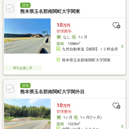
貸地
熊本県玉名郡南関町大字関東
10
万円
管理費等-
なし
1ヶ月
2
面積
1588m
九州自動車道【南関】ＩＣ料金所
熊本県玉名郡南関町大字関東
即引き渡し可
貸地
熊本県玉名郡南関町大字関外目
10
万円
管理費等-
1ヶ月
1ヶ月(1ヶ月)
2
面積
1325m