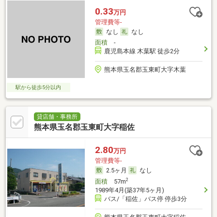
0.33
万円
管理費等-
なし
なし
面積
-
鹿児島本線 木葉駅 徒歩2分
熊本県玉名郡玉東町大字木葉
駅から徒歩5分以内
貸店舗・事務所
熊本県玉名郡玉東町大字稲佐
2.80
万円
管理費等-
2.5ヶ月
なし
2
面積
57m
1989年4月(築37年5ヶ月)
バス/「稲佐」バス停 停歩3分