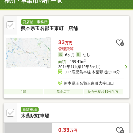
務所・事業用 物件一覧
貸店舗・事務所
熊本県玉名郡玉東町 店舗
33
万円
管理費等-
6ヶ月
なし
2
面積
199.41m
2014年1月(築12年8ヶ月)
ＪＲ鹿児島本線 木葉駅 徒歩13分
熊本県玉名郡玉東町大字山口
1階
飲食店可
駅から徒歩15分以内
貸駐車場
木葉駅駐車場
0.33
万円