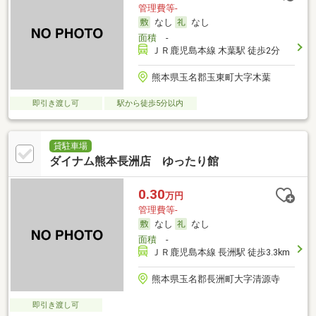
管理費等-
なし
なし
面積
-
ＪＲ鹿児島本線 木葉駅 徒歩2分
熊本県玉名郡玉東町大字木葉
即引き渡し可
駅から徒歩5分以内
貸駐車場
ダイナム熊本長洲店 ゆったり館
0.30
万円
管理費等-
なし
なし
面積
-
ＪＲ鹿児島本線 長洲駅 徒歩3.3km
熊本県玉名郡長洲町大字清源寺
即引き渡し可