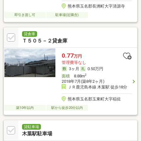
熊本県玉名郡長洲町大字清源寺
即引き渡し可
駐車場(近隣含)
貸倉庫
Ｔ５０５－２貸倉庫
0.77
万円
管理費等なし
3ヶ月
0.50万円
2
面積
8.88m
2018年7月(築8年2ヶ月)
ＪＲ鹿児島本線 木葉駅 徒歩18分
熊本県玉名郡玉東町大字稲佐
築10年以内
駅から徒歩20分以内
貸駐車場
木葉駅駐車場