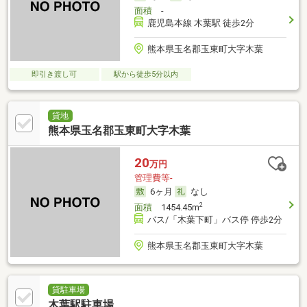
面積
-
鹿児島本線 木葉駅 徒歩2分
熊本県玉名郡玉東町大字木葉
即引き渡し可
駅から徒歩5分以内
貸地
熊本県玉名郡玉東町大字木葉
20
万円
管理費等-
6ヶ月
なし
2
面積
1454.45m
バス/「木葉下町」バス停 停歩2分
熊本県玉名郡玉東町大字木葉
貸駐車場
木葉駅駐車場