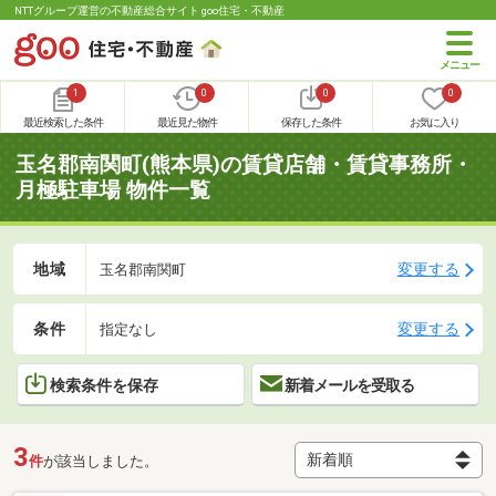
NTTグループ運営の不動産総合サイト goo住宅・不動産
1
0
0
0
最近検索した条件
最近見た物件
保存した条件
お気に入り
玉名郡南関町(熊本県)の賃貸店舗・賃貸事務所・
月極駐車場 物件一覧
地域
変更する
玉名郡南関町
条件
変更する
指定なし
検索条件を保存
新着メールを受取る
3
件
が該当しました。