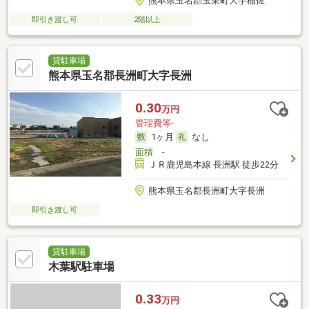
熊本県玉名郡玉東町大字稲佐
即引き渡し可
2階以上
貸駐車場
熊本県玉名郡長洲町大字長洲
0.30
万円
管理費等-
1ヶ月
なし
面積
-
ＪＲ鹿児島本線 長洲駅 徒歩22分
熊本県玉名郡長洲町大字長洲
即引き渡し可
貸駐車場
木葉駅駐車場
0.33
万円