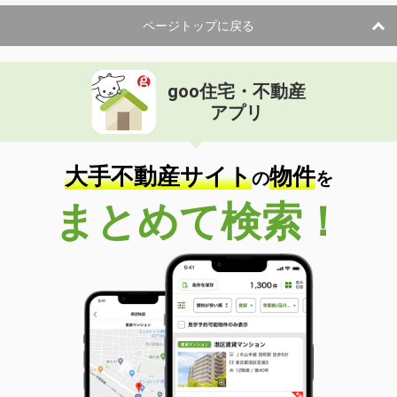
ページトップに戻る
goo住宅・不動産
アプリ
大手不動産サイト
物件
の
を
まとめて検索！