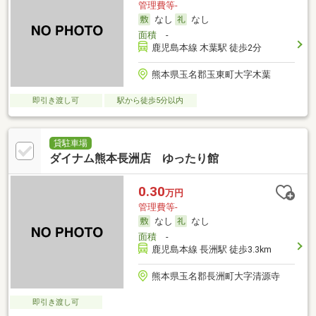
管理費等-
なし
なし
面積
-
鹿児島本線 木葉駅 徒歩2分
熊本県玉名郡玉東町大字木葉
即引き渡し可
駅から徒歩5分以内
貸駐車場
ダイナム熊本長洲店 ゆったり館
0.30
万円
管理費等-
なし
なし
面積
-
鹿児島本線 長洲駅 徒歩3.3km
熊本県玉名郡長洲町大字清源寺
即引き渡し可