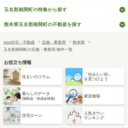
玉名郡南関町の特集から探す
熊本県玉名郡南関町の不動産を探す
goo住宅・不動産
店舗・事業用
熊本県
玉名郡南関町の店舗・事業用 物件一覧
お役立ち情報
「住みたい街」
住まいのコラム
を見つけよう
暮らしのデータ
家賃相場
(補助金・助成金情報)
人気タウン
住宅ローン
ランキング