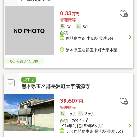
0.33
万円
管理費等-
なし
なし
面積
-
鹿児島本線 木葉駅 徒歩2分
熊本県玉名郡玉東町大字木葉
駅から徒歩5分以内
貸工場
熊本県玉名郡長洲町大字清源寺
39.60
万円
管理費等-
1ヶ月
2ヶ月
2
面積
769.64m
1974年3月(築52年6ヶ月)
ＪＲ鹿児島本線 長洲駅 徒歩35分