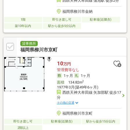
西鉄天神大牟田線 蒲池駅 徒歩2分
福岡県柳川市金納
1階
即引き渡し可
駐車場(近隣含)
築10年以内
駅から徒歩5分以内
貸事務所
福岡県柳川市京町
10
万円
管理費等なし
1ヶ月
1ヶ月
2
面積
134.82m
1977年3月(築49年6ヶ月)
西鉄天神大牟田線 矢加部駅 徒歩17
分
その他の交通
福岡県柳川市京町
即引き渡し可
駐車場(近隣含)
駅から徒歩15分以内
2階以上