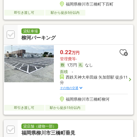
福岡県柳川市三橋町下百町
即引き渡し可
駅から徒歩5分以内
貸駐車場
柳河パーキング
0.22
万円
管理費等-
1万円
なし
面積
-
西鉄天神大牟田線 矢加部駅 徒歩11
分
その他の交通
福岡県柳川市三橋町柳河
即引き渡し可
駅から徒歩15分以内
貸店舗（建物一部）
福岡県柳川市三橋町垂見