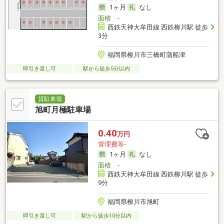
1ヶ月
なし
面積
-
西鉄天神大牟田線 西鉄柳川駅 徒歩
3分
福岡県柳川市三橋町蒲船津
即引き渡し可
駅から徒歩5分以内
貸駐車場
旭町月極駐車場
0.40
万円
管理費等-
1ヶ月
なし
面積
-
西鉄天神大牟田線 西鉄柳川駅 徒歩
9分
福岡県柳川市旭町
即引き渡し可
駅から徒歩10分以内