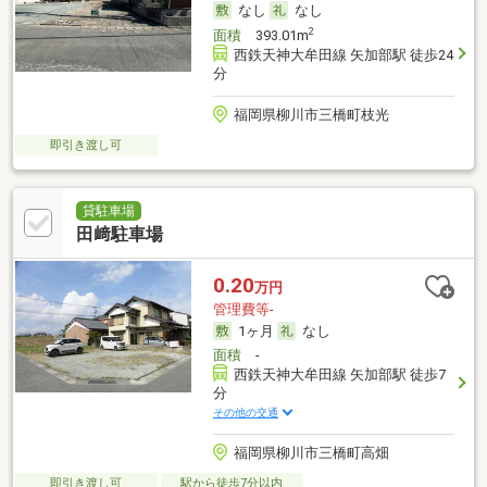
なし
なし
2
面積
393.01m
西鉄天神大牟田線 矢加部駅 徒歩24
分
福岡県柳川市三橋町枝光
即引き渡し可
貸駐車場
田﨑駐車場
0.20
万円
管理費等-
1ヶ月
なし
面積
-
西鉄天神大牟田線 矢加部駅 徒歩7
分
その他の交通
福岡県柳川市三橋町高畑
即引き渡し可
駅から徒歩7分以内