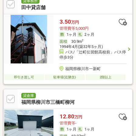
貸事務所
田中貸店舗
3.50
万円
管理費等5,000円
1ヶ月
2ヶ月
2
面積
30.9m
1994年4月(築32年5ヶ月)
バス/「辻町伝習館高校前」バス停
停歩3分
福岡県柳川市一新町
即引き渡し可
駐車場(近隣含)
2階以上
貸倉庫
福岡県柳川市三橋町柳河
12.80
万円
管理費等-
1ヶ月
1ヶ月
2