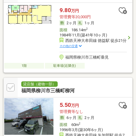
9.80
万円
管理費等20,000円
2ヶ月
1ヶ月
2
面積
186.14m
1984年11月(築41年10ヶ月)
西鉄天神大牟田線 徳益駅 徒歩21分
その他の交通
福岡県柳川市三橋町垂見
1階
駐車場(近隣含)
貸店舗（建物一部）
福岡県柳川市三橋町柳河
5.50
万円
管理費等なし
6ヶ月
2ヶ月
2
面積
60m
1996年3月(築30年6ヶ月)
西鉄天神大牟田線 矢加部駅 徒歩7