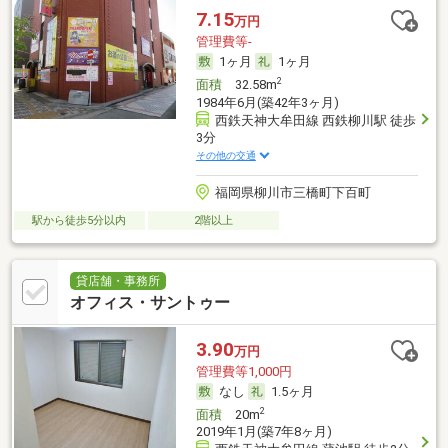
7.15
万円
管理費等-
1ヶ月
1ヶ月
2
面積
32.58m
1984年6月(築42年3ヶ月)
西鉄天神大牟田線 西鉄柳川駅 徒歩
3分
その他の交通
福岡県柳川市三橋町下百町
駅から徒歩5分以内
2階以上
貸店舗・事務所
オフィス・サントゥー
3.90
万円
管理費等1,000円
なし
1.5ヶ月
2
面積
20m
2019年1月(築7年8ヶ月)