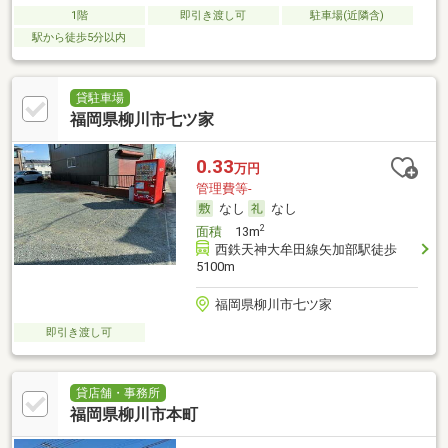
1階
即引き渡し可
駐車場(近隣含)
駅から徒歩5分以内
貸駐車場
福岡県柳川市七ツ家
0.33
万円
管理費等-
なし
なし
2
面積
13m
西鉄天神大牟田線矢加部駅徒歩
5100m
福岡県柳川市七ツ家
即引き渡し可
貸店舗・事務所
福岡県柳川市本町