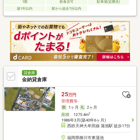
1階
飲食店可
駐車場(近隣含)
築1年以内
駅から徒歩7分以内
貸倉庫
金納貸倉庫
25
万円
管理費等-
1ヶ月
2ヶ月
2
面積
1275.4m
1986年3月(築40年6ヶ月)
西鉄天神大牟田線 蒲池駅 徒歩17分
福岡県柳川市東蒲池