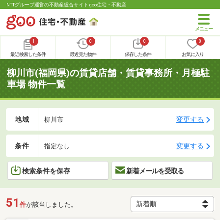
NTTグループ運営の不動産総合サイト goo住宅・不動産
1
0
0
0
最近検索した条件
最近見た物件
保存した条件
お気に入り
柳川市(福岡県)の賃貸店舗・賃貸事務所・月極駐
車場 物件一覧
地域
変更する
柳川市
条件
変更する
指定なし
検索条件を保存
新着メールを受取る
51
件
が該当しました。