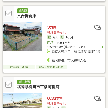
貸倉庫
六合貸倉庫
3
万円
管理費等なし
なし
1ヶ月
2
面積
100.17m
1972年10月(築53年11ヶ月)
西鉄天神大牟田線 塩塚駅 徒歩14分
福岡県柳川市大和町六合
駐車場(近隣含)
駅から徒歩15分以内
貸駐車場
福岡県柳川市三橋町柳河
0.33
万円
管理費等なし