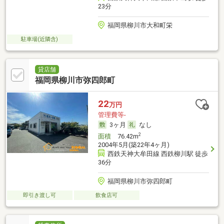
23分
福岡県柳川市大和町栄
駐車場(近隣含)
貸店舗
福岡県柳川市弥四郎町
22
万円
管理費等-
3ヶ月
なし
2
面積
76.42m
2004年5月(築22年4ヶ月)
西鉄天神大牟田線 西鉄柳川駅 徒歩
36分
福岡県柳川市弥四郎町
即引き渡し可
飲食店可