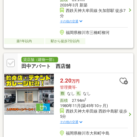
2026年3月 新築
西鉄天神大牟田線 矢加部駅 徒歩7
分
その他の交通
福岡県柳川市三橋町柳河
築1年以内
駅から徒歩7分以内
貸店舗（建物一部）
田中アパート 西店舗
2.20
万円
管理費等-
なし
なし
2
面積
27.94m
1980年11月(築45年10ヶ月)
西鉄天神大牟田線 西鉄中島駅 徒歩
5分
その他の交通
福岡県柳川市大和町中島