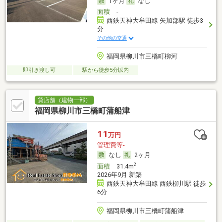
1ヶ月
なし
面積
-
西鉄天神大牟田線 矢加部駅 徒歩3
分
その他の交通
福岡県柳川市三橋町柳河
即引き渡し可
駅から徒歩5分以内
貸店舗（建物一部）
福岡県柳川市三橋町蒲船津
11
万円
管理費等-
なし
2ヶ月
2
面積
31.4m
2026年9月 新築
西鉄天神大牟田線 西鉄柳川駅 徒歩
6分
福岡県柳川市三橋町蒲船津