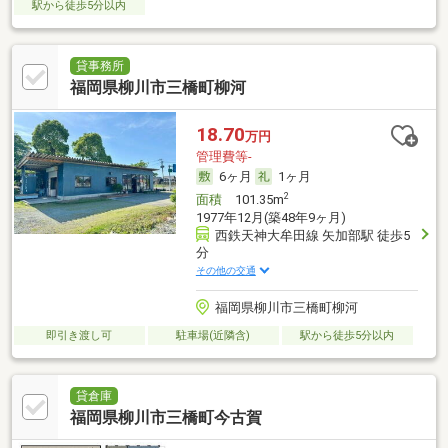
駅から徒歩5分以内
貸事務所
福岡県柳川市三橋町柳河
18.70
万円
管理費等-
6ヶ月
1ヶ月
2
面積
101.35m
1977年12月(築48年9ヶ月)
西鉄天神大牟田線 矢加部駅 徒歩5
分
その他の交通
福岡県柳川市三橋町柳河
即引き渡し可
駐車場(近隣含)
駅から徒歩5分以内
貸倉庫
福岡県柳川市三橋町今古賀