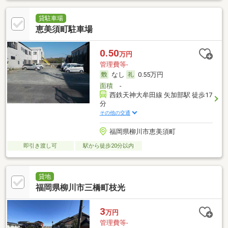
貸駐車場
恵美須町駐車場
0.50
万円
管理費等-
なし
0.55万円
面積
-
西鉄天神大牟田線 矢加部駅 徒歩17
分
その他の交通
福岡県柳川市恵美須町
即引き渡し可
駅から徒歩20分以内
貸地
福岡県柳川市三橋町枝光
3
万円
管理費等-