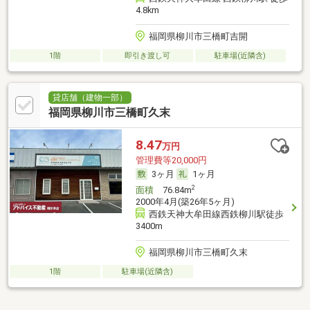
4.8km
福岡県柳川市三橋町吉開
1階
即引き渡し可
駐車場(近隣含)
貸店舗（建物一部）
福岡県柳川市三橋町久末
8.47
万円
管理費等20,000円
3ヶ月
1ヶ月
2
面積
76.84m
2000年4月(築26年5ヶ月)
西鉄天神大牟田線西鉄柳川駅徒歩
3400m
福岡県柳川市三橋町久末
1階
駐車場(近隣含)