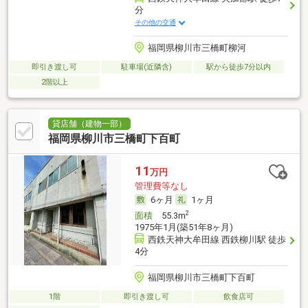
分
その他の交通
福岡県柳川市三橋町柳河
即引き渡し可
駐車場(近隣含)
駅から徒歩7分以内
2階以上
貸店舗（建物一部）
福岡県柳川市三橋町下百町
11
万円
管理費等なし
6ヶ月
1ヶ月
2
面積
55.3m
1975年1月(築51年8ヶ月)
西鉄天神大牟田線 西鉄柳川駅 徒歩
4分
福岡県柳川市三橋町下百町
1階
即引き渡し可
飲食店可