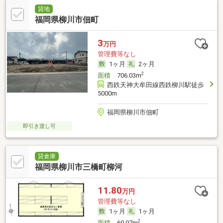
貸地
福岡県柳川市佃町
3
万円
管理費等なし
1ヶ月
2ヶ月
2
面積
706.03m
西鉄天神大牟田線西鉄柳川駅徒歩
5000m
福岡県柳川市佃町
即引き渡し可
貸倉庫
福岡県柳川市三橋町柳河
11.80
万円
管理費等なし
1ヶ月
1ヶ月
2
面積
69.97m