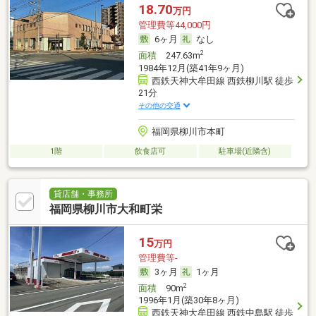
18.70
万円
管理費等44,000円
6ヶ月
なし
2
面積
247.63m
1984年12月(築41年9ヶ月)
西鉄天神大牟田線 西鉄柳川駅 徒歩
21分
その他の交通
福岡県柳川市本町
1階
飲食店可
駐車場(近隣含)
貸店舗・事務所
福岡県柳川市大和町栄
15
万円
管理費等-
3ヶ月
1ヶ月
2
面積
90m
1996年1月(築30年8ヶ月)
西鉄天神大牟田線 西鉄中島駅 徒歩