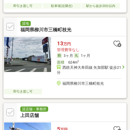
即引き渡し可
駐車場(近隣含)
駅から徒歩20分以内
貸地
福岡県柳川市三橋町枝光
13
万円
管理費等なし
3ヶ月
1ヶ月
2
面積
624m
西鉄天神大牟田線 矢加部駅 徒歩21
分
福岡県柳川市三橋町枝光
即引き渡し可
貸店舗・事務所
上田店舗
5
万円