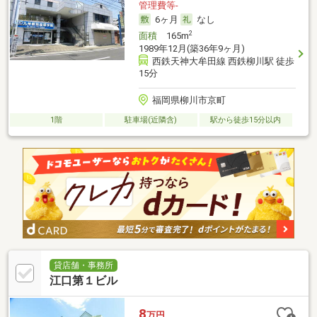
管理費等-
6ヶ月
なし
2
面積
165m
1989年12月(築36年9ヶ月)
西鉄天神大牟田線 西鉄柳川駅 徒歩
15分
福岡県柳川市京町
1階
駐車場(近隣含)
駅から徒歩15分以内
貸店舗・事務所
江口第１ビル
8
万円