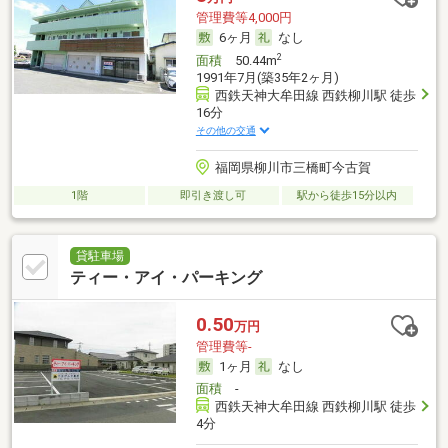
管理費等4,000円
6ヶ月
なし
2
面積
50.44m
1991年7月(築35年2ヶ月)
西鉄天神大牟田線 西鉄柳川駅 徒歩
16分
その他の交通
福岡県柳川市三橋町今古賀
1階
即引き渡し可
駅から徒歩15分以内
貸駐車場
ティー・アイ・パーキング
0.50
万円
管理費等-
1ヶ月
なし
面積
-
西鉄天神大牟田線 西鉄柳川駅 徒歩
4分