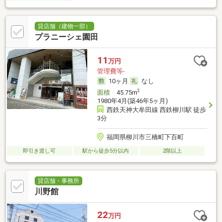
貸店舗（建物一部）
プラニーシェ園田
11
万円
管理費等-
10ヶ月
なし
2
面積
45.75m
1980年4月(築46年5ヶ月)
西鉄天神大牟田線 西鉄柳川駅 徒歩
3分
福岡県柳川市三橋町下百町
即引き渡し可
駅から徒歩5分以内
2階以上
貸店舗・事務所
川野館
22
万円