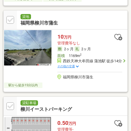
貸地
福岡県柳川市蒲生
10
万円
管理費等なし
2ヶ月
2ヶ月
2
面積
1169m
西鉄天神大牟田線 蒲池駅 徒歩14分
その他の交通
福岡県柳川市蒲生
駅から徒歩15分以内
貸駐車場
柳川イーストパーキング
0.50
万円
管理費等-