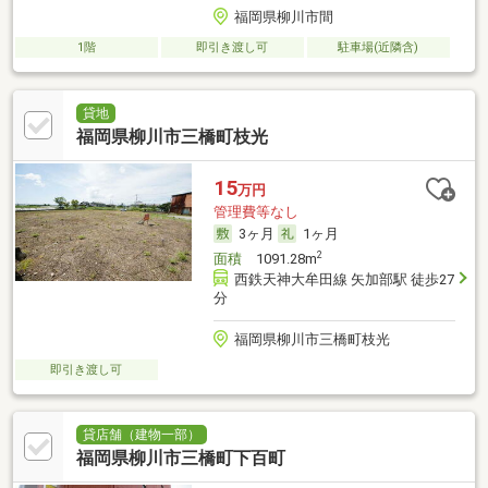
福岡県柳川市間
1階
即引き渡し可
駐車場(近隣含)
貸地
福岡県柳川市三橋町枝光
15
万円
管理費等なし
3ヶ月
1ヶ月
2
面積
1091.28m
西鉄天神大牟田線 矢加部駅 徒歩27
分
福岡県柳川市三橋町枝光
即引き渡し可
貸店舗（建物一部）
福岡県柳川市三橋町下百町