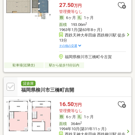
27.50
万円
管理費等なし
6ヶ月
1ヶ月
2
面積
193.06m
1963年1月(築63年8ヶ月)
西鉄天神大牟田線 西鉄柳川駅 徒歩
13分
その他の交通
福岡県柳川市三橋町今古賀
駐車場(近隣含)
駅から徒歩15分以内
貸倉庫
福岡県柳川市三橋町吉開
16.50
万円
管理費等なし
6ヶ月
1ヶ月
2
面積
364m
1994年10月(築31年11ヶ月)
西鉄天神大牟田線 西鉄柳川駅 徒歩