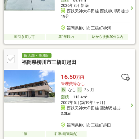
面積
69.97m
2026年3月 新築
西鉄天神大牟田線 西鉄柳川駅 徒歩
19分
福岡県柳川市三橋町柳河
即引き渡し可
築1年以内
駅から徒歩20分以内
貸店舗・事務所
福岡県柳川市三橋町起田
16.50
万円
管理費等なし
なし
2ヶ月
2
面積
113.4m
2007年5月(築19年4ヶ月)
西鉄天神大牟田線 蒲池駅 徒歩
3.3km
福岡県柳川市三橋町起田
1階
駐車場(近隣含)