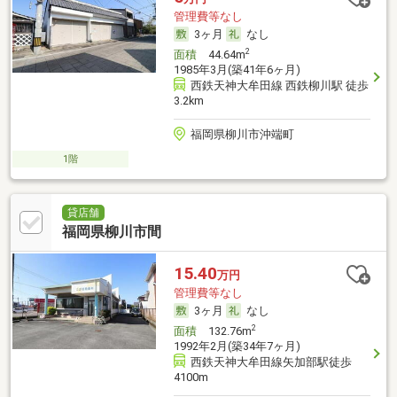
管理費等なし
3ヶ月
なし
2
面積
44.64m
1985年3月(築41年6ヶ月)
西鉄天神大牟田線 西鉄柳川駅 徒歩
3.2km
福岡県柳川市沖端町
1階
貸店舗
福岡県柳川市間
15.40
万円
管理費等なし
3ヶ月
なし
2
面積
132.76m
1992年2月(築34年7ヶ月)
西鉄天神大牟田線矢加部駅徒歩
4100m