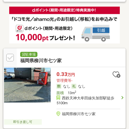
貸駐車場
福岡県柳川市七ツ家
0.33
万円
管理費等-
なし
なし
2
面積
13m
西鉄天神大牟田線矢加部駅徒歩
5100m
福岡県柳川市七ツ家
即引き渡し可