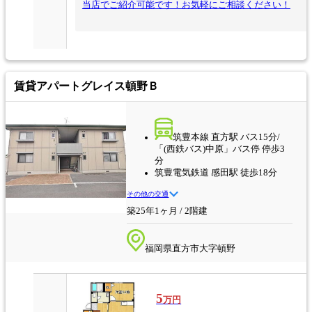
当店でご紹介可能です！お気軽にご相談ください！
賃貸アパート
グレイス頓野Ｂ
筑豊本線 直方駅 バス15分/
「(西鉄バス)中原」バス停 停歩3
分
筑豊電気鉄道 感田駅 徒歩18分
その他の交通
築25年1ヶ月 / 2階建
福岡県直方市大字頓野
5
万円