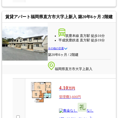
賃貸アパート
福岡県直方市大字上新入 築20年6ヶ月 2階建
筑豊本線 直方駅 徒歩16分
平成筑豊鉄道 直方駅 徒歩19分
その他の交通
築20年6ヶ月 / 2階建
福岡県直方市大字上新入
4.10
万円
管理費3,600円
なし
なし
2