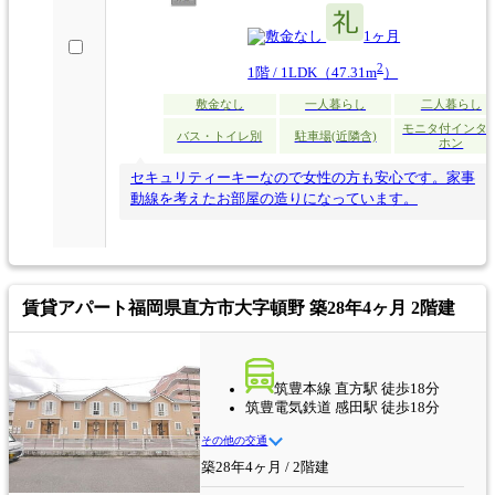
なし
1ヶ月
2
1階 / 1LDK（47.31m
）
敷金なし
一人暮らし
二人暮らし
モニタ付インタ
バス・トイレ別
駐車場(近隣含)
ホン
セキュリティーキーなので女性の方も安心です。家事
動線を考えたお部屋の造りになっています。
賃貸アパート
福岡県直方市大字頓野 築28年4ヶ月 2階建
筑豊本線 直方駅 徒歩18分
筑豊電気鉄道 感田駅 徒歩18分
その他の交通
築28年4ヶ月 / 2階建