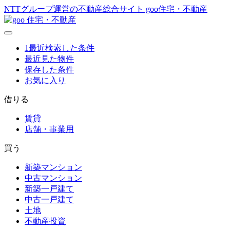
NTTグループ運営の不動産総合サイト goo住宅・不動産
1
最近検索した条件
最近見た物件
保存した条件
お気に入り
借りる
賃貸
店舗・事業用
買う
新築マンション
中古マンション
新築一戸建て
中古一戸建て
土地
不動産投資