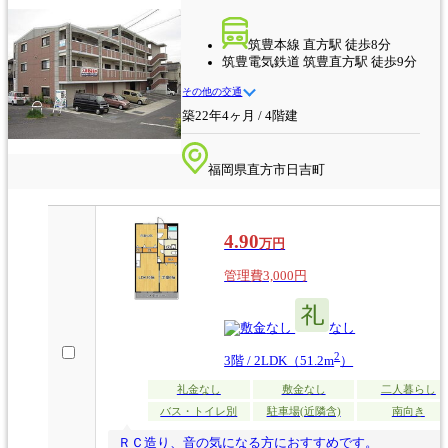
筑豊本線 直方駅 徒歩8分
筑豊電気鉄道 筑豊直方駅 徒歩9分
その他の交通
築22年4ヶ月 / 4階建
福岡県直方市日吉町
4.90
万円
管理費3,000円
なし
なし
2
3階 / 2LDK（51.2m
）
礼金なし
敷金なし
二人暮らし
バス・トイレ別
駐車場(近隣含)
南向き
ＲＣ造り、音の気になる方におすすめです。