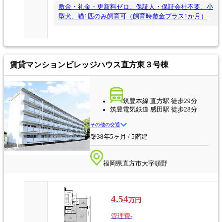
敷金・礼金・更新料ゼロ。保証人・保証会社不要。小
型犬、猫1匹のみ飼育可（飼育時敷金プラス1か月）
賃貸マンション
ビレッジハウス直方東３号棟
筑豊本線 直方駅 徒歩29分
筑豊電気鉄道 感田駅 徒歩28分
その他の交通
築38年5ヶ月 / 5階建
福岡県直方市大字頓野
4.54
万円
管理費-