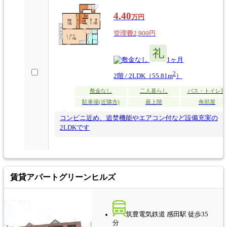
4.40
万円
管理費2,900円
なし
1ヶ月
2
2階 / 2LDK（55.81m
）
敷金なし
二人暮らし
バス・トイレ別
駐車場(近隣含)
最上階
角部屋
コンビニ近め、追焚機能やエアコン付など設備充実の
2LDKです
賃貸アパート
グリーンヒルズ
筑豊電気鉄道 感田駅 徒歩35
分