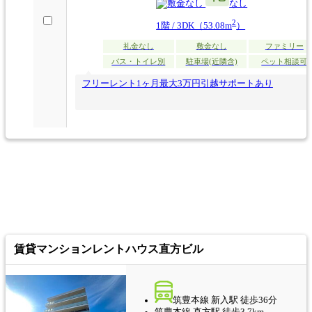
なし
なし
2
1階 / 3DK（53.08m
）
礼金なし
敷金なし
ファミリー
バス・トイレ別
駐車場(近隣含)
ペット相談可
フリーレント1ヶ月最大3万円引越サポートあり
賃貸マンション
レントハウス直方ビル
筑豊本線 新入駅 徒歩36分