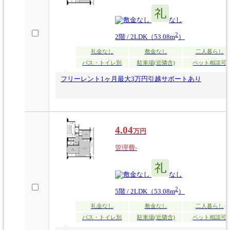
なし
なし
2
2階 / 2LDK（53.08m
）
礼金なし
敷金なし
二人暮らし
バス・トイレ別
駐車場(近隣含)
ペット相談可
フリーレント1ヶ月最大3万円引越サポートあり
4.04
万円
管理費-
なし
なし
2
5階 / 2LDK（53.08m
）
礼金なし
敷金なし
二人暮らし
バス・トイレ別
駐車場(近隣含)
ペット相談可