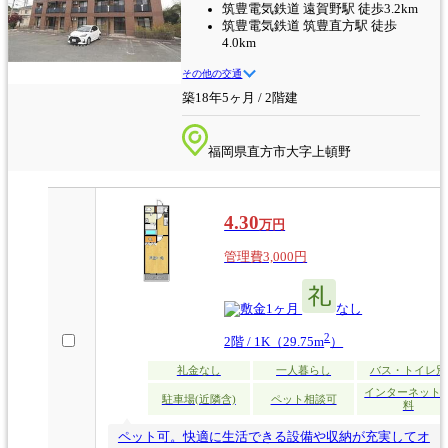
筑豊電気鉄道 遠賀野駅 徒歩3.2km
筑豊電気鉄道 筑豊直方駅 徒歩
4.0km
その他の交通
築18年5ヶ月 / 2階建
福岡県直方市大字上頓野
4.30
万円
管理費3,000円
1ヶ月
なし
2
2階 / 1K（29.75m
）
礼金なし
一人暮らし
バス・トイレ別
インターネット
駐車場(近隣含)
ペット相談可
料
ペット可。快適に生活できる設備や収納が充実してオ