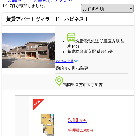
一人暮らし
二人暮らし
ファミリー
1,647
件
が該当しました。
賃貸アパート
ヴィラ ド ハピネスＩ
筑豊電気鉄道 筑豊直方駅 徒
歩14分
筑豊本線 新入駅 徒歩15分
その他の交通
築8年8ヶ月 / 2階建
福岡県直方市大字知古
5.10
万円
管理費2,900円