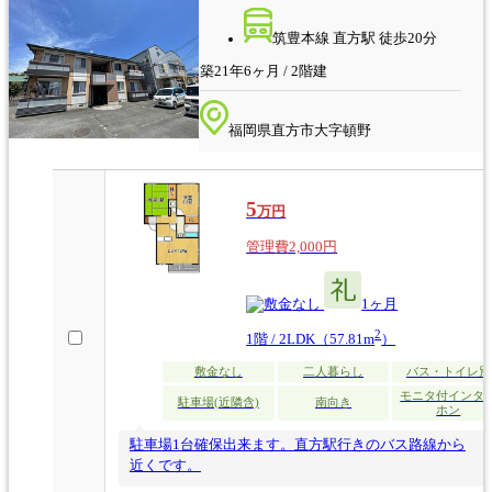
筑豊本線 直方駅 徒歩20分
築21年6ヶ月 / 2階建
福岡県直方市大字頓野
5
万円
管理費2,000円
なし
1ヶ月
2
1階 / 2LDK（57.81m
）
敷金なし
二人暮らし
バス・トイレ別
モニタ付インタ
駐車場(近隣含)
南向き
ホン
駐車場1台確保出来ます。直方駅行きのバス路線から
近くです。