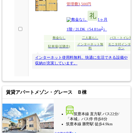
管理費3,500円
なし
1ヶ月
2
1階 / 2LDK（54.81m
）
敷金なし
二人暮らし
バス・トイレ別
インターネット無
モニタ付インタ
駐車場(近隣含)
料
ホン
インターネット使用料無料。快適に生活できる設備や
収納が充実しています。
賃貸アパート
メゾン・グレース Ｂ棟
筑豊本線 直方駅 バス22分/
「本城」バス停 停歩8分
筑豊本線 勝野駅 徒歩4.9km