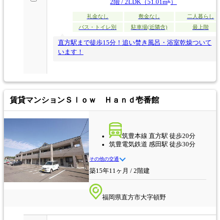
2階 / 2LDK（51.01m
）
礼金なし
敷金なし
二人暮らし
バス・トイレ別
駐車場(近隣含)
最上階
直方駅まで徒歩15分！追い焚き風呂・浴室乾燥ついて
います！
賃貸マンション
Ｓｌｏｗ Ｈａｎｄ壱番館
筑豊本線 直方駅 徒歩20分
筑豊電気鉄道 感田駅 徒歩30分
その他の交通
築15年11ヶ月 / 2階建
福岡県直方市大字頓野