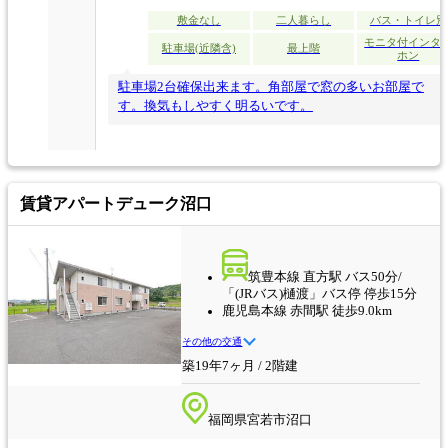
敷金なし
二人暮らし
バス・トイレ別
モニタ付インタ
駐車場(近隣含)
最上階
ホン
駐車場2台確保出来ます。角部屋で窓の多いお部屋で
す。換気もしやすく明るいです。
賃貸アパート
デューク沼口
筑豊本線 直方駅 バス50分/
「(JRバス)樋渡」バス停 停歩15分
鹿児島本線 赤間駅 徒歩9.0km
その他の交通
築19年7ヶ月 / 2階建
福岡県宮若市沼口