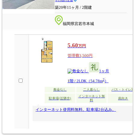
その他の交通
築20年11ヶ月 / 2階建
福岡県宮若市本城
5.60
万円
管理費3,500円
なし
1ヶ月
2
1階 / 2LDK（54.78m
）
敷金なし
二人暮らし
バス・トイレ別
インターネット無
駐車場(近隣含)
南向き
料
インターネット使用料無料。駐車場2台込み。