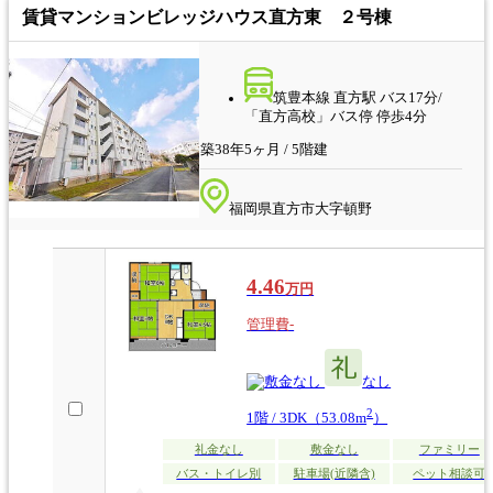
賃貸マンション
ビレッジハウス直方東 ２号棟
筑豊本線 直方駅 バス17分/
「直方高校」バス停 停歩4分
築38年5ヶ月 / 5階建
福岡県直方市大字頓野
4.46
万円
管理費-
なし
なし
2
1階 / 3DK（53.08m
）
礼金なし
敷金なし
ファミリー
バス・トイレ別
駐車場(近隣含)
ペット相談可