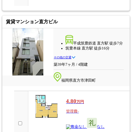
賃貸マンション
直方ビル
平成筑豊鉄道 直方駅 徒歩7分
筑豊本線 直方駅 徒歩16分
その他の交通
築39年7ヶ月 / 4階建
福岡県直方市津田町
4.80
万円
管理費-
なし
なし