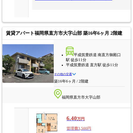
賃貸アパート
福岡県直方市大字山部 築16年6ヶ月 2階建
平成筑豊鉄道 南直方御殿口
駅 徒歩11分
平成筑豊鉄道 直方駅 徒歩11分
その他の交通
築16年6ヶ月 / 2階建
福岡県直方市大字山部
6.40
万円
管理費3,500円