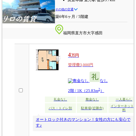
筑豊本線 直方駅 徒歩3.7km
その他の交通
築6年6ヶ月 / 5階建
福岡県直方市大字感田
4
万円
管理費3,000円
なし
なし
2
2階 / 1K（25.83m
）
礼金なし
敷金なし
一人暮らし
インターネット
バス・トイレ別
駐車場(近隣含)
料
オートロック付きのマンション！女性の方にも安心で
す♪