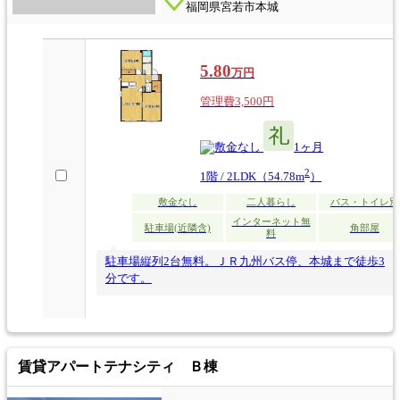
福岡県宮若市本城
5.80
万円
管理費3,500円
なし
1ヶ月
2
1階 / 2LDK（54.78m
）
敷金なし
二人暮らし
バス・トイレ別
インターネット無
駐車場(近隣含)
角部屋
料
駐車場縦列2台無料。ＪＲ九州バス停、本城まで徒歩3
分です。
賃貸アパート
テナシティ Ｂ棟