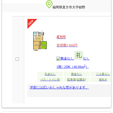
福岡県直方市大字頓野
4
万円
管理費3,000円
なし
なし
2
1階 / 2DK（46.06m
）
礼金なし
敷金なし
二人暮らし
バス・トイレ別
駐車場(近隣含)
南向き
洋室には広いおしゃれな窓があります。