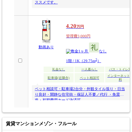
ススメです。
4.20
万円
管理費3,000円
動画あり
1ヶ月
なし
2
1階 / 1K（29.75m
）
礼金なし
一人暮らし
バス・トイレ別
インターネット
駐車場(近隣含)
ペット相談可
料
ペット相談可・駐車場2台分・外観タイル張り・日当
り良好・閑静な住宅街・保証人不要／代行 ・免震構
造・初期費用カード決済可
賃貸マンション
メゾン・フルール