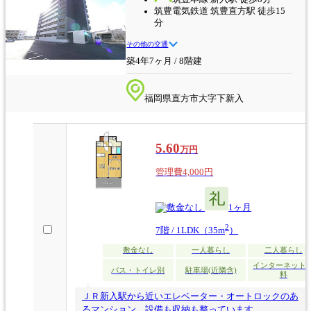
筑豊電気鉄道 筑豊直方駅 徒歩15
分
その他の交通
築4年7ヶ月 / 8階建
福岡県直方市大字下新入
5.60
万円
管理費4,000円
なし
1ヶ月
2
7階 / 1LDK（35m
）
敷金なし
一人暮らし
二人暮らし
インターネット
バス・トイレ別
駐車場(近隣含)
料
ＪＲ新入駅から近いエレベーター・オートロックのあ
るマンション。設備も収納も整っています。