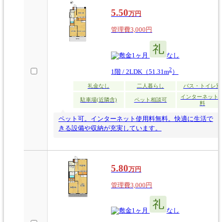
5.50
万円
管理費3,000円
1ヶ月
なし
2
1階 / 2LDK（51.31m
）
礼金なし
二人暮らし
バス・トイレ別
インターネット
駐車場(近隣含)
ペット相談可
料
ペット可。インターネット使用料無料。快適に生活で
きる設備や収納が充実しています。
5.80
万円
管理費3,000円
1ヶ月
なし