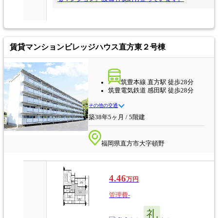
賃貸マンション
ビレッジハウス直方東２号棟
筑豊本線 直方駅 徒歩28分
筑豊電気鉄道 感田駅 徒歩28分
その他の交通
築38年5ヶ月 / 5階建
福岡県直方市大字頓野
4.46
万円
管理費-