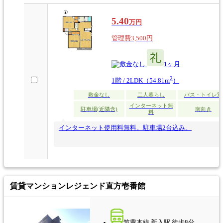
5.40
万円
管理費3,500円
なし
1ヶ月
2
1階 / 2LDK（54.81m
）
敷金なし
二人暮らし
バス・トイレ別
インターネット無
駐車場(近隣含)
南向き
料
インターネット使用料無料。駐車場2台込み。
賃貸マンション
レジェンド直方壱番館
筑豊本線 新入駅 徒歩8分