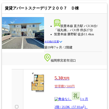
賃貸アパート
スクーデリア２００７ Ｄ棟
筑豊本線 直方駅 バス36分/
「福丸橋」バス停 停歩27分
筑豊本線 勝野駅 徒歩11.4km
その他の交通
築19年7ヶ月 / 2階建
福岡県宮若市沼口
5.30
万円
管理費3,500円
なし
1ヶ月
2
2階 / 2LDK（57.81m
）