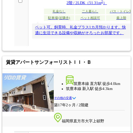
2
2階 / 2LDK（51.31m
）
礼金なし
二人暮らし
バス・トイレ別
駐車場(近隣含)
ペット相談可
最上階
ペット可。飼育時、礼金プラス1カ月預かります。快
適に生活できる設備や収納がそろったお部屋です。
賃貸アパート
サンフォーリストＩＩ・Ｂ
筑豊本線 直方駅 徒歩4.0km
筑豊本線 新入駅 徒歩4.3km
その他の交通
築17年2ヶ月 / 2階建
福岡県直方市大字上頓野