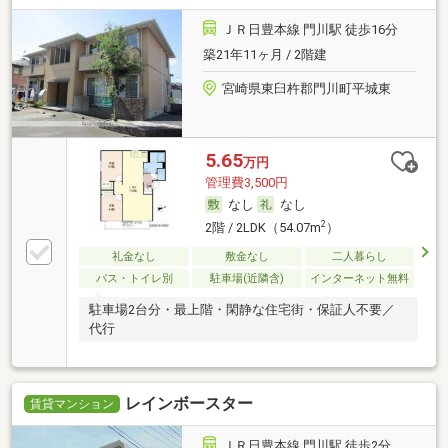
ＪＲ日豊本線 門川駅 徒歩16分
築21年11ヶ月 / 2階建
宮崎県東臼杵郡門川町平城東
5.65
万円
管理費3,500円
なし
なし
2
2階 / 2LDK（54.07m
）
礼金なし
敷金なし
二人暮らし
バス・トイレ別
駐車場(近隣含)
インターネット無料
駐車場2台分・最上階・閑静な住宅街・保証人不要／
代行
レインボースター
賃貸マンション
ＪＲ日豊本線 門川駅 徒歩2分