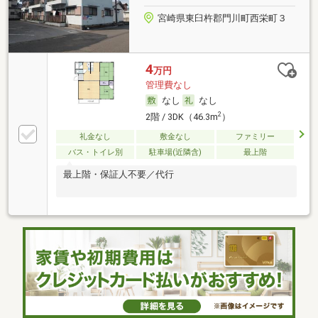
宮崎県東臼杵郡門川町西栄町３
4
万円
管理費なし
なし
なし
2
2階 / 3DK（46.3m
）
礼金なし
敷金なし
ファミリー
バス・トイレ別
駐車場(近隣含)
最上階
最上階・保証人不要／代行