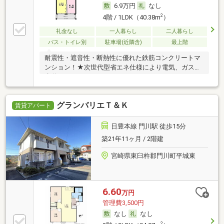
6.9万円
なし
2
4階 / 1LDK（40.38m
）
礼金なし
一人暮らし
二人暮らし
バス・トイレ別
駐車場(近隣含)
最上階
耐震性・遮音性・断熱性に優れた鉄筋コンクリートマ
ンション！★次世代型省エネ仕様により電気、ガス、
水道
グランバリエＴ＆Ｋ
賃貸アパート
日豊本線 門川駅 徒歩15分
築21年11ヶ月 / 2階建
宮崎県東臼杵郡門川町平城東
6.60
万円
管理費3,500円
なし
なし
2