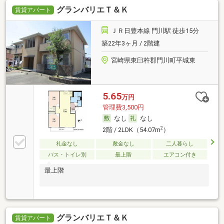
グランバリエＴ＆Ｋ
賃貸アパート
ＪＲ日豊本線 門川駅 徒歩15分
築22年3ヶ月 / 2階建
宮崎県東臼杵郡門川町平城東
5.65
万円
管理費3,500円
なし
なし
2
2階 / 2LDK（54.07m
）
礼金なし
敷金なし
二人暮らし
バス・トイレ別
最上階
エアコン付き
最上階
グランバリエＴ＆Ｋ
賃貸アパート