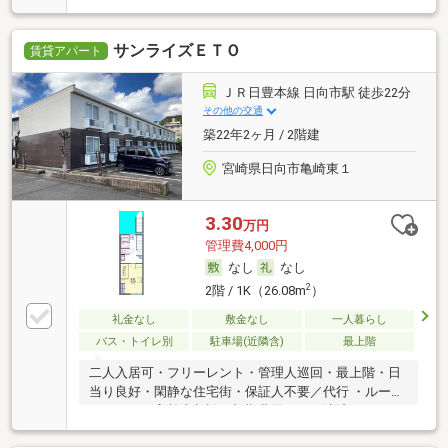
サンライズＥＴＯ
賃貸アパート
ＪＲ日豊本線 日向市駅 徒歩22分
その他の交通
築22年2ヶ月 / 2階建
宮崎県日向市亀崎東１
3.30
万円
管理費4,000円
なし
なし
2
2階 / 1K（26.08m
）
礼金なし
敷金なし
一人暮らし
バス・トイレ別
駐車場(近隣含)
最上階
二人入居可・フリーレント・管理人巡回・最上階・日
当り良好・閑静な住宅街・保証人不要／代行 ・ルーム
シェア可・高齢者相談・初期費用カード決済可