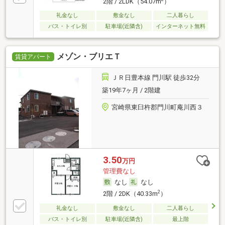
2階 / 2LDK（54.07m
）
礼金なし
敷金なし
二人暮らし
バス・トイレ別
駐車場(近隣含)
インターネット無料
メゾン・ブリエＴ
賃貸アパート
ＪＲ日豊本線 門川駅 徒歩32分
築19年7ヶ月 / 2階建
宮崎県東臼杵郡門川町庵川西３
3.50
万円
管理費なし
なし
なし
2
2階 / 2DK（40.33m
）
礼金なし
敷金なし
二人暮らし
バス・トイレ別
駐車場(近隣含)
最上階