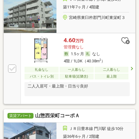
築11年7ヶ月 / 4階建
宮崎県東臼杵郡門川町東栄町３
4.60
万円
管理費なし
1.5ヶ月
なし
2
4階 / 1LDK（40.38m
）
礼金なし
一人暮らし
二人暮らし
バス・トイレ別
駐車場(近隣含)
最上階
二人入居可・最上階・日当り良好
山惣西栄町コーポＡ
賃貸アパート
ＪＲ日豊本線 門川駅 徒歩10分
築36年6ヶ月 / 2階建