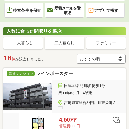
新着メールを受
検索条件を保存
アプリで探す
取る
人数に合った間取りを選ぶ
一人暮らし
二人暮らし
ファミリー
18
件
が該当しました。
レインボースター
賃貸マンション
日豊本線 門川駅 徒歩1分
築11年6ヶ月 / 4階建
宮崎県東臼杵郡門川町東栄町３
丁目
4.60
万円
管理費800円