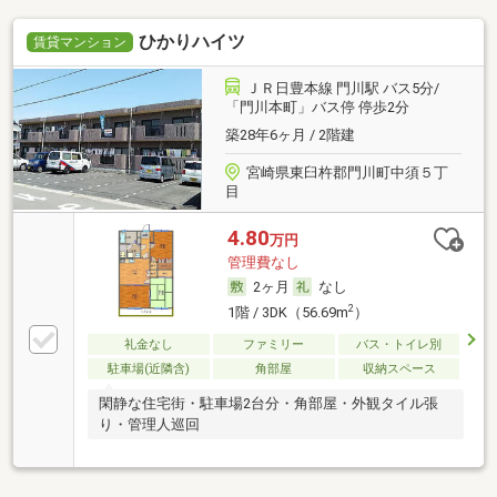
ひかりハイツ
賃貸マンション
ＪＲ日豊本線 門川駅 バス5分/
「門川本町」バス停 停歩2分
築28年6ヶ月 / 2階建
宮崎県東臼杵郡門川町中須５丁
目
4.80
万円
管理費なし
2ヶ月
なし
2
1階 / 3DK（56.69m
）
礼金なし
ファミリー
バス・トイレ別
駐車場(近隣含)
角部屋
収納スペース
閑静な住宅街・駐車場2台分・角部屋・外観タイル張
り・管理人巡回