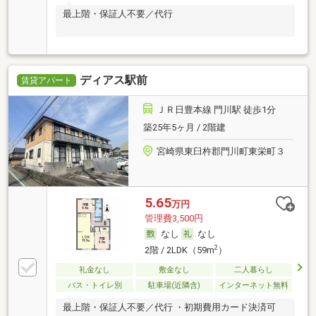
最上階・保証人不要／代行
ディアス駅前
賃貸アパート
ＪＲ日豊本線 門川駅 徒歩1分
築25年5ヶ月 / 2階建
宮崎県東臼杵郡門川町東栄町３
5.65
万円
管理費3,500円
なし
なし
2
2階 / 2LDK（59m
）
礼金なし
敷金なし
二人暮らし
バス・トイレ別
駐車場(近隣含)
インターネット無料
最上階・保証人不要／代行 ・初期費用カード決済可