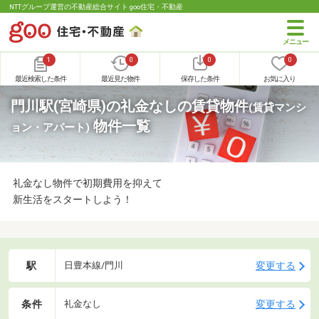
NTTグループ運営の不動産総合サイト goo住宅・不動産
1
0
0
0
最近検索した条件
最近見た物件
保存した条件
お気に入り
門川駅(宮崎県)の礼金なしの賃貸物件
(賃貸マンシ
物件一覧
ョン・アパート)
礼金なし物件で初期費用を抑えて
新生活をスタートしよう！
駅
変更する
日豊本線/門川
条件
変更する
礼金なし