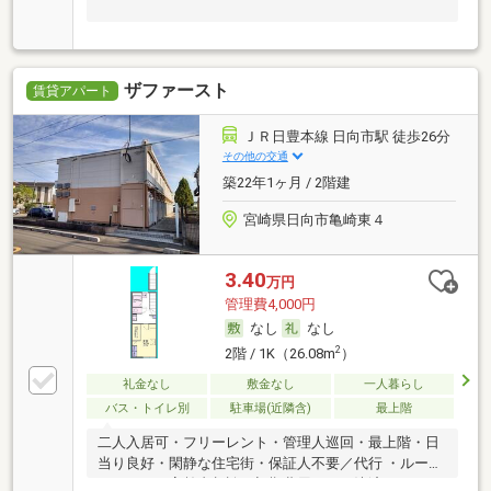
ザファースト
賃貸アパート
ＪＲ日豊本線 日向市駅 徒歩26分
その他の交通
築22年1ヶ月 / 2階建
宮崎県日向市亀崎東４
3.40
万円
管理費4,000円
なし
なし
2
2階 / 1K（26.08m
）
礼金なし
敷金なし
一人暮らし
バス・トイレ別
駐車場(近隣含)
最上階
二人入居可・フリーレント・管理人巡回・最上階・日
当り良好・閑静な住宅街・保証人不要／代行 ・ルーム
シェア可・高齢者相談・初期費用カード決済可