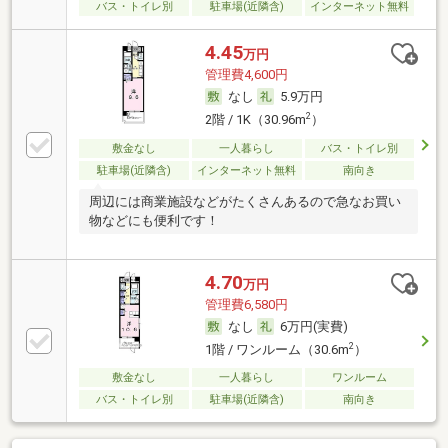
バス・トイレ別
駐車場(近隣含)
インターネット無料
4.45
万円
管理費4,600円
なし
5.9万円
2
2階 / 1K（30.96m
）
敷金なし
一人暮らし
バス・トイレ別
駐車場(近隣含)
インターネット無料
南向き
周辺には商業施設などがたくさんあるので急なお買い
物などにも便利です！
4.70
万円
管理費6,580円
なし
6万円(実費)
2
1階 / ワンルーム（30.6m
）
敷金なし
一人暮らし
ワンルーム
バス・トイレ別
駐車場(近隣含)
南向き