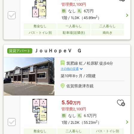
管理費2,100円
なし
6万円
2
1階 / 1LDK（45.89m
）
敷金なし
一人暮らし
二人暮らし
バス・トイレ別
駐車場(近隣含)
南向き
ＪｏｕＨｏｐｅＶ Ｇ
賃貸アパート
筑肥線 虹ノ松原駅 徒歩6分
その他の交通
築10年8ヶ月 / 2階建
佐賀県唐津市鏡
5.50
万円
管理費2,100円
なし
6.5万円
2
1階 / 2LDK（55.23m
）
敷金なし
二人暮らし
バス・トイレ別