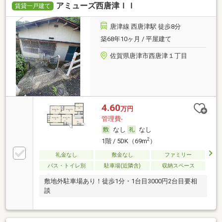
アミューズ西唐津ＩＩ
賃貸一戸建て
唐津線 西唐津駅 徒歩8分
築68年10ヶ月 / 平屋建て
佐賀県唐津市西唐津１丁目
4.60
万円
管理費-
なし
なし
2
1階 / 5DK（69m
）
礼金なし
敷金なし
ファミリー
バス・トイレ別
駐車場(近隣含)
収納スペース
敷地外駐車場あり！徒歩1分・1台目3000円2台目要相
談