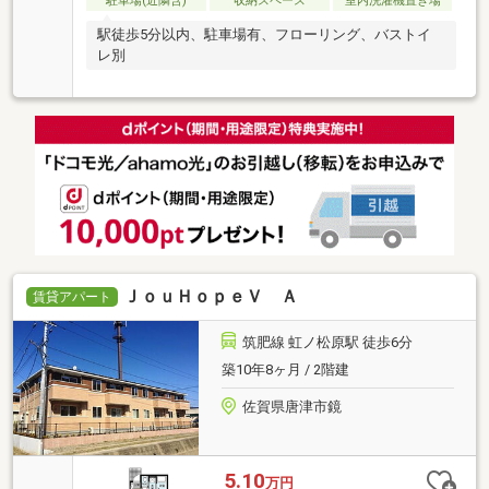
駐車場(近隣含)
収納スペース
室内洗濯機置き場
駅徒歩5分以内、駐車場有、フローリング、バストイ
レ別
ＪｏｕＨｏｐｅＶ Ａ
賃貸アパート
筑肥線 虹ノ松原駅 徒歩6分
築10年8ヶ月 / 2階建
佐賀県唐津市鏡
5.10
万円