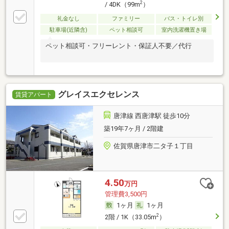
2
/ 4DK（99m
）
礼金なし
ファミリー
バス・トイレ別
駐車場(近隣含)
ペット相談可
室内洗濯機置き場
ペット相談可・フリーレント・保証人不要／代行
グレイスエクセレンス
賃貸アパート
唐津線 西唐津駅 徒歩10分
築19年7ヶ月 / 2階建
佐賀県唐津市二タ子１丁目
4.50
万円
管理費3,500円
1ヶ月
1ヶ月
2
2階 / 1K（33.05m
）