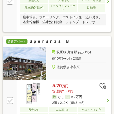
敷金なし
二人暮らし
バス・トイレ別
モニタ付インターホ
駐車場(近隣含)
駐輪場
ン
駐車場有、フローリング、バストイレ別、追い焚き、
浴室乾燥機、温水洗浄便座、シャンプードレッサー、
BS＋
Ｓｐｅｒａｎｚａ Ｂ
賃貸アパート
筑肥線 鬼塚駅 徒歩19分
築10年6ヶ月 / 2階建
佐賀県唐津市原
5.70
万円
管理費2,300円
なし
6.7万円
2
2階 / 2LDK（58.21m
）
敷金なし
二人暮らし
バス・トイレ別