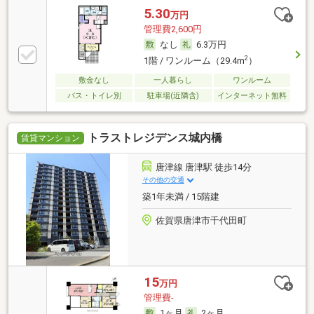
5.30
万円
管理費2,600円
なし
6.3万円
2
1階 / ワンルーム（29.4m
）
敷金なし
一人暮らし
ワンルーム
バス・トイレ別
駐車場(近隣含)
インターネット無料
トラストレジデンス城内橋
賃貸マンション
唐津線 唐津駅 徒歩14分
その他の交通
築1年未満 / 15階建
佐賀県唐津市千代田町
15
万円
管理費-
1ヶ月
2ヶ月