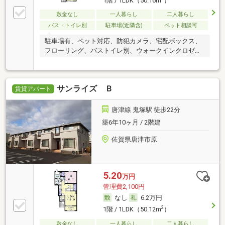
1階 / 1LDK（50.16m
）
敷金なし
一人暮らし
二人暮らし
バス・トイレ別
駐車場(近隣含)
ペット相談可
駐車場有、ペット対応、防犯カメラ、宅配ボックス、
フローリング、バストイレ別、ウォークインクロゼッ
ト、
サンライズ Ｂ
賃貸アパート
唐津線 鬼塚駅 徒歩22分
築6年10ヶ月 / 2階建
佐賀県唐津市原
5.20
万円
管理費2,100円
なし
6.2万円
2
1階 / 1LDK（50.12m
）
敷金なし
一人暮らし
二人暮らし