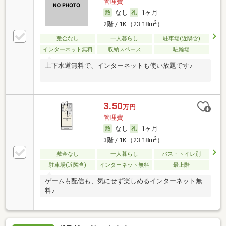
管理費-
なし
1ヶ月
2
2階 / 1K（23.18m
）
敷金なし
一人暮らし
駐車場(近隣含)
インターネット無料
収納スペース
駐輪場
上下水道無料で、インターネットも使い放題です♪
3.50
万円
管理費-
なし
1ヶ月
2
3階 / 1K（23.18m
）
敷金なし
一人暮らし
バス・トイレ別
駐車場(近隣含)
インターネット無料
最上階
ゲームも配信も、気にせず楽しめるインターネット無
料♪