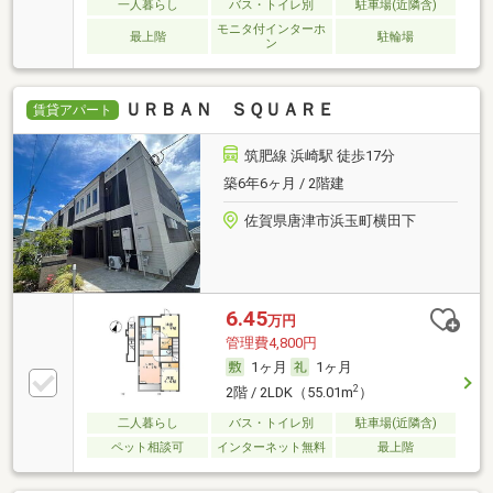
一人暮らし
バス・トイレ別
駐車場(近隣含)
モニタ付インターホ
最上階
駐輪場
ン
ＵＲＢＡＮ ＳＱＵＡＲＥ
賃貸アパート
筑肥線 浜崎駅 徒歩17分
築6年6ヶ月 / 2階建
佐賀県唐津市浜玉町横田下
6.45
万円
管理費4,800円
1ヶ月
1ヶ月
2
2階 / 2LDK（55.01m
）
二人暮らし
バス・トイレ別
駐車場(近隣含)
ペット相談可
インターネット無料
最上階