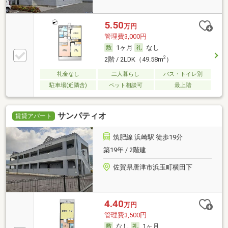
5.50
万円
管理費3,000円
1ヶ月
なし
2
2階 / 2LDK（49.58m
）
礼金なし
二人暮らし
バス・トイレ別
駐車場(近隣含)
ペット相談可
最上階
サンパティオ
賃貸アパート
筑肥線 浜崎駅 徒歩19分
築19年 / 2階建
佐賀県唐津市浜玉町横田下
4.40
万円
管理費3,500円
なし
1ヶ月