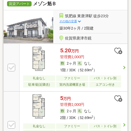
メゾン魁Ｂ
賃貸アパート
筑肥線 東唐津駅 徒歩23分
その他の交通
築30年2ヶ月 / 2階建
佐賀県唐津市鏡
5.20
万円
管理費2,000円
2ヶ月
なし
2
1階 / 3DK（52.69m
）
礼金なし
ファミリー
バス・トイレ別
駐車場(近隣含)
室内洗濯機置き場
エアコン付き
5
万円
管理費2,000円
2ヶ月
なし
2
2階 / 3DK（52.69m
）
礼金なし
ファミリー
バス・トイレ別