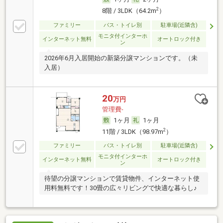
2
8階 / 3LDK（64.2m
）
ファミリー
バス・トイレ別
駐車場(近隣含)
モニタ付インターホ
インターネット無料
オートロック付き
ン
2026年6月入居開始の新築分譲マンションです。（未
入居）
20
万円
管理費-
1ヶ月
1ヶ月
2
11階 / 3LDK（98.97m
）
ファミリー
バス・トイレ別
駐車場(近隣含)
モニタ付インターホ
インターネット無料
オートロック付き
ン
待望の分譲マンションで賃貸物件、インターネット使
用料無料です！30畳の広々リビングで快適な暮らし♪