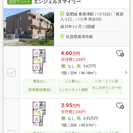
エンジェルスマイリー
賃貸アパート
筑肥線 東唐津駅 バス12分/「梶原
入り口」バス停 停歩3分
築12年1ヶ月 / 2階建
佐賀県唐津市鏡
4.60
万円
管理費2,200円
なし
5.6万円
2
1階 / 2DK（46.18m
）
敷金なし
二人暮らし
バス・トイレ別
モニタ付インターホ
駐車場(近隣含)
インターネット無料
ン
3.95
万円
管理費2,200円
なし
5.35万円
2
1階 / 2DK（45.67m
）