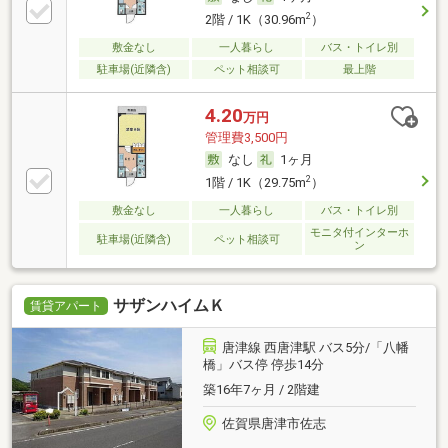
2
2階 / 1K（30.96m
）
敷金なし
一人暮らし
バス・トイレ別
駐車場(近隣含)
ペット相談可
最上階
4.20
万円
管理費3,500円
なし
1ヶ月
2
1階 / 1K（29.75m
）
敷金なし
一人暮らし
バス・トイレ別
モニタ付インターホ
駐車場(近隣含)
ペット相談可
ン
サザンハイムＫ
賃貸アパート
唐津線 西唐津駅 バス5分/「八幡
橋」バス停 停歩14分
築16年7ヶ月 / 2階建
佐賀県唐津市佐志