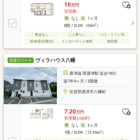
10
万円
管理費-
なし
1ヶ月
2
8階 / 2LDK（65m
）
敷金なし
二人暮らし
バス・トイレ別
駐車場(近隣含)
インターネット無料
角部屋
ヴィラハウス八幡
賃貸アパート
唐津線 西唐津駅 徒歩18分
築7年9ヶ月 / 2階建
佐賀県唐津市八幡町
7.20
万円
管理費3,000円
なし
2ヶ月
2
1階 / 3LDK（72.45m
）