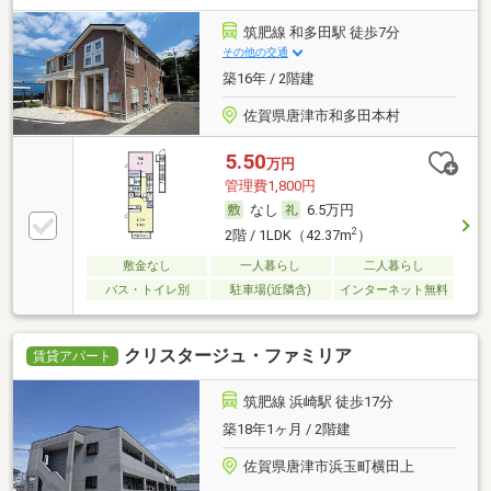
筑肥線 和多田駅 徒歩7分
その他の交通
築16年 / 2階建
佐賀県唐津市和多田本村
5.50
万円
管理費1,800円
なし
6.5万円
2
2階 / 1LDK（42.37m
）
敷金なし
一人暮らし
二人暮らし
バス・トイレ別
駐車場(近隣含)
インターネット無料
クリスタージュ・ファミリア
賃貸アパート
筑肥線 浜崎駅 徒歩17分
築18年1ヶ月 / 2階建
佐賀県唐津市浜玉町横田上