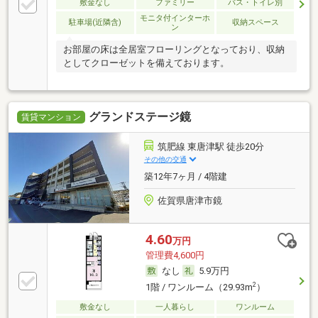
敷金なし
ファミリー
バス・トイレ別
モニタ付インターホ
駐車場(近隣含)
収納スペース
ン
お部屋の床は全居室フローリングとなっており、収納
としてクローゼットを備えております。
グランドステージ鏡
賃貸マンション
筑肥線 東唐津駅 徒歩20分
その他の交通
築12年7ヶ月 / 4階建
佐賀県唐津市鏡
4.60
万円
管理費4,600円
なし
5.9万円
2
1階 / ワンルーム（29.93m
）
敷金なし
一人暮らし
ワンルーム