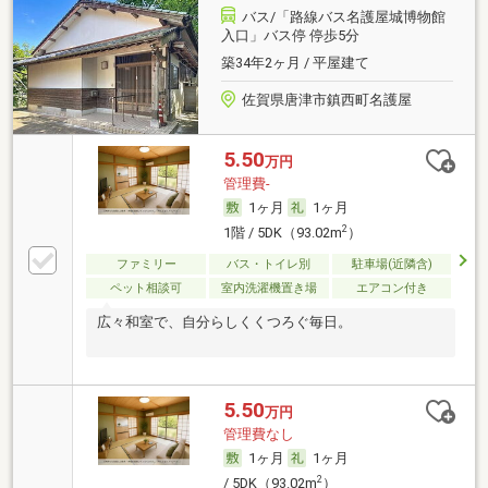
バス/「路線バス名護屋城博物館
入口」バス停 停歩5分
築34年2ヶ月 / 平屋建て
佐賀県唐津市鎮西町名護屋
5.50
万円
管理費-
1ヶ月
1ヶ月
2
1階 / 5DK（93.02m
）
ファミリー
バス・トイレ別
駐車場(近隣含)
ペット相談可
室内洗濯機置き場
エアコン付き
広々和室で、自分らしくくつろぐ毎日。
5.50
万円
管理費なし
1ヶ月
1ヶ月
2
/ 5DK（93.02m
）