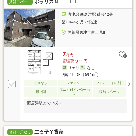
ポラリスＮ ＩＩＩ
賃貸アパート
唐津線 西唐津駅 徒歩12分
築18年6ヶ月 / 2階建
佐賀県唐津市富士見町
7
万円
管理費2,000円
3ヶ月
なし
2
2階 / 3LDK（59.1m
）
礼金なし
ファミリー
バス・トイレ別
モニタ付インターホ
最上階
収納スペース
ン
西唐津駅まで15分♪
二タ子Ｙ貸家
賃貸一戸建て