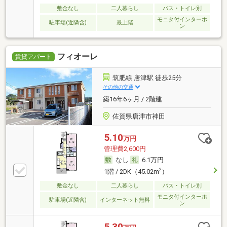
敷金なし
二人暮らし
バス・トイレ別
モニタ付インターホ
駐車場(近隣含)
最上階
ン
フィオーレ
賃貸アパート
筑肥線 唐津駅 徒歩25分
その他の交通
築16年6ヶ月 / 2階建
佐賀県唐津市神田
5.10
万円
管理費2,600円
なし
6.1万円
2
1階 / 2DK（45.02m
）
敷金なし
二人暮らし
バス・トイレ別
モニタ付インターホ
駐車場(近隣含)
インターネット無料
ン
5.30