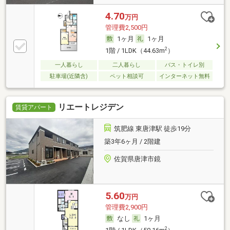
4.70
万円
管理費2,500円
1ヶ月
1ヶ月
2
1階 / 1LDK（44.63m
）
一人暮らし
二人暮らし
バス・トイレ別
駐車場(近隣含)
ペット相談可
インターネット無料
リエートレジデン
賃貸アパート
筑肥線 東唐津駅 徒歩19分
築3年6ヶ月 / 2階建
佐賀県唐津市鏡
5.60
万円
管理費2,900円
なし
1ヶ月
2