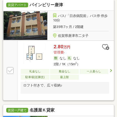
パインビリー唐津
賃貸アパート
バス/「日赤病院前」バス停 停歩
10分
築35年7ヶ月 / 2階建
佐賀県唐津市二タ子
2.80
万円
管理費-
なし
なし
2
2階 / 1K（15m
）
礼金なし
敷金なし
一人暮らし
駐車場(近隣含)
最上階
ロフト付きで、広々収納♪
名護屋Ｋ貸家
賃貸一戸建て