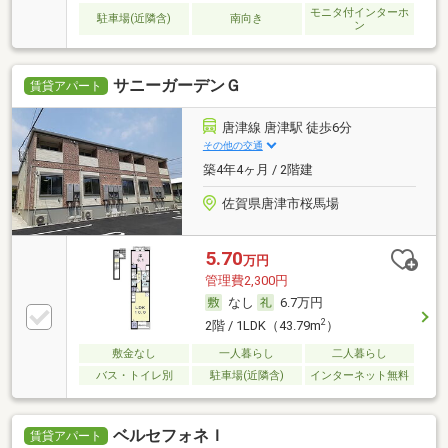
モニタ付インターホ
駐車場(近隣含)
南向き
ン
サニーガーデンＧ
賃貸アパート
唐津線 唐津駅 徒歩6分
その他の交通
築4年4ヶ月 / 2階建
佐賀県唐津市桜馬場
5.70
万円
管理費2,300円
なし
6.7万円
2
2階 / 1LDK（43.79m
）
敷金なし
一人暮らし
二人暮らし
バス・トイレ別
駐車場(近隣含)
インターネット無料
ベルセフォネＩ
賃貸アパート