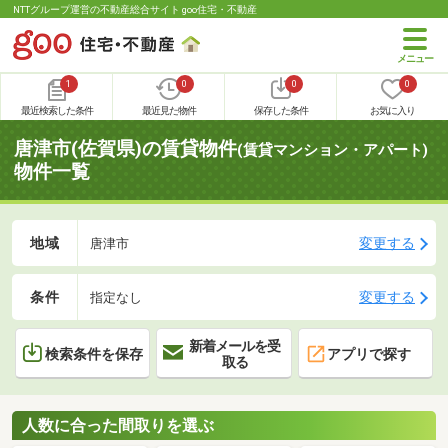
NTTグループ運営の不動産総合サイト goo住宅・不動産
1
0
0
0
最近検索した条件
最近見た物件
保存した条件
お気に入り
唐津市(佐賀県)の賃貸物件
(賃貸マンション・アパート)
物件一覧
地域
変更する
唐津市
条件
変更する
指定なし
新着メールを受
検索条件を保存
アプリで探す
取る
人数に合った間取りを選ぶ