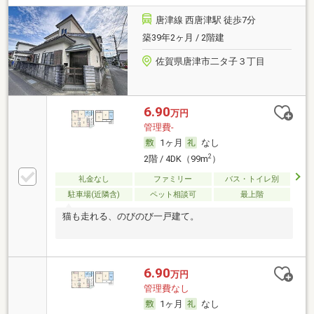
唐津線 西唐津駅 徒歩7分
築39年2ヶ月 / 2階建
佐賀県唐津市二タ子３丁目
6.90
万円
管理費-
1ヶ月
なし
2
2階 / 4DK（99m
）
礼金なし
ファミリー
バス・トイレ別
駐車場(近隣含)
ペット相談可
最上階
猫も走れる、のびのび一戸建て。
6.90
万円
管理費なし
1ヶ月
なし