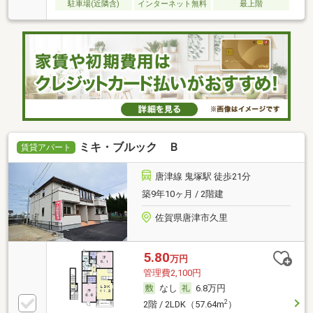
駐車場(近隣含)
インターネット無料
最上階
ミキ・ブルック Ｂ
賃貸アパート
唐津線 鬼塚駅 徒歩21分
築9年10ヶ月 / 2階建
佐賀県唐津市久里
5.80
万円
管理費2,100円
なし
6.8万円
2
2階 / 2LDK（57.64m
）