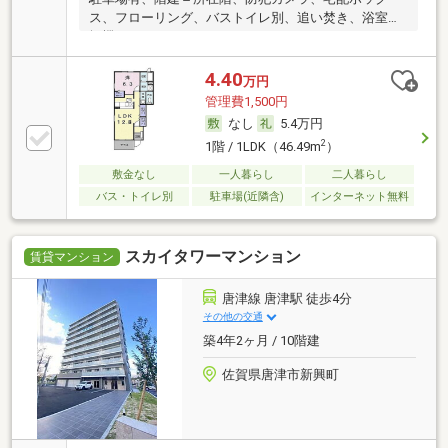
ス、フローリング、バストイレ別、追い焚き、浴室乾
燥機、
4.40
万円
管理費1,500円
なし
5.4万円
2
1階 / 1LDK（46.49m
）
敷金なし
一人暮らし
二人暮らし
バス・トイレ別
駐車場(近隣含)
インターネット無料
スカイタワーマンション
賃貸マンション
唐津線 唐津駅 徒歩4分
その他の交通
築4年2ヶ月 / 10階建
佐賀県唐津市新興町