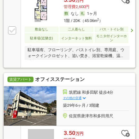
万円
管理費2,600円
なし
1ヶ月
2
1階 / 2DK（45.06m
）
敷金なし
二人暮らし
バス・トイレ別
モニタ付インターホ
駐車場(近隣含)
インターネット無料
ン
駐車場有、フローリング、バストイレ別、専用庭、ウ
ォークインクロゼット、追い焚き、浴室乾燥機、温水
洗浄
オフィスステーション
賃貸アパート
筑肥線 和多田駅 徒歩4分
その他の交通
築29年6ヶ月 / 3階建
佐賀県唐津市和多田用尺
3.50
万円