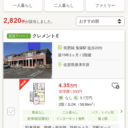
一人暮らし
二人暮らし
ファミリー
2,820
件
が該当しました。
クレメントＥ
賃貸アパート
筑肥線 鬼塚駅 徒歩20分
築19年2ヶ月 / 2階建
佐賀県唐津市原
4.35
万円
管理費1,500円
なし
5.1万円
2
2階 / 2LDK（58.86m
）
敷金なし
二人暮らし
バス・トイレ別
駐車場(近隣含)
インターネット無料
最上階
駐車場有、階建＝所在階、防犯カメラ、宅配ボック