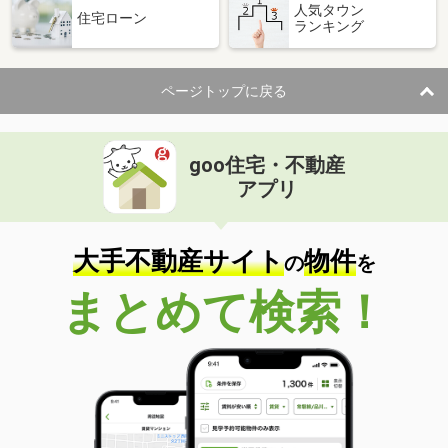
人気タウン
住宅ローン
ランキング
ページトップに戻る
goo住宅・不動産
アプリ
大手不動産サイト
物件
の
を
まとめて検索！