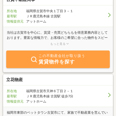
所在地
福岡県古賀市中央１丁目３－１
最寄駅
ＪＲ鹿児島本線 古賀駅
情報提供元
アットホーム
当社は古賀市を中心に、賃貸・売買どちらもを得意業務内容として
おります。豊富な情報力で、お客様のご希望に合った物件をスピー
ディにご紹介させていただきます。「売りたい」「買いたい」ご希
もっと見る
望の方！！不動産に関する質問は何でもお気軽にご相談ください。
ぜひ弊社にお問い合わせください。
この不動産会社が取り扱う
賃貸物件を探す
立花物産
所在地
福岡県古賀市天神６丁目２－１
最寄駅
ＪＲ鹿児島本線 古賀駅 徒歩7分
情報提供元
アットホーム
福岡市東部のベットタウン古賀市にて、家族で不動産業を営んでい