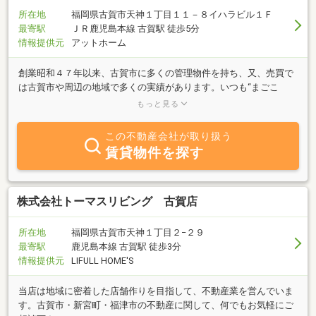
所在地
福岡県古賀市天神１丁目１１－８イハラビル１Ｆ
最寄駅
ＪＲ鹿児島本線 古賀駅 徒歩5分
情報提供元
アットホーム
創業昭和４７年以来、古賀市に多くの管理物件を持ち、又、売買で
は古賀市や周辺の地域で多くの実績があります。いつも“まごこ
ろ”をモットーにお客様の身になり笑顔で接していきたいと考えてお
もっと見る
ります。不動産の事なら何でもお気軽にご相談下さい。“まごこ
ろ”でお応えいたします。
この不動産会社が取り扱う
賃貸物件を探す
株式会社トーマスリビング 古賀店
所在地
福岡県古賀市天神１丁目２−２９
最寄駅
鹿児島本線 古賀駅 徒歩3分
情報提供元
LIFULL HOME'S
当店は地域に密着した店舗作りを目指して、不動産業を営んでいま
す。古賀市・新宮町・福津市の不動産に関して、何でもお気軽にご