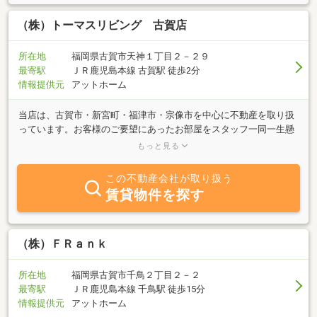
（株）トーマスリビング 古賀店
所在地
福岡県古賀市天神１丁目２－２９
最寄駅
ＪＲ鹿児島本線 古賀駅 徒歩2分
情報提供元
アットホーム
当店は、古賀市・新宮町・福津市・宗像市を中心に不動産を取り扱
っています。お客様のご要望にあったお部屋をスタッフ一同一生懸
命に誠心誠意 お探し致します。不動産に関して分からない点や気
もっと見る
になる点など、何でもお気軽にご相談下さい！！
この不動産会社が取り扱う
賃貸物件を探す
（株）ＦＲａｎｋ
所在地
福岡県古賀市千鳥２丁目２－２
最寄駅
ＪＲ鹿児島本線 千鳥駅 徒歩15分
情報提供元
アットホーム