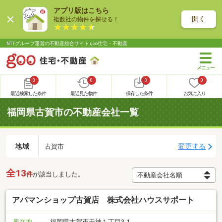
アプリ版はこちら
開く
複数社の物件を探せる！
NTTグループ運営の不動産総合サイト goo住宅・不動産
0
0
0
0
最近検索した条件
最近見た物件
保存した条件
お気に入り
福岡県古賀市の不動産会社一覧
地域
変更する
古賀市
全13
件
が該当しました。
アパマンショップ古賀店 株式会社ハウスサポート
所在地
福岡県古賀市天神１丁目3-1