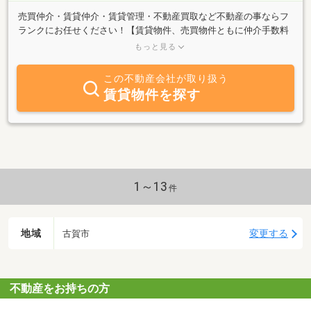
売買仲介・賃貸仲介・賃貸管理・不動産買取など不動産の事ならフ
ランクにお任せください！【賃貸物件、売買物件ともに仲介手数料
を無料または割引にてご紹介いたします！！】仲介手数料無料物件
もっと見る
多数ご紹介出来ます♪ 無料だからといって業務内容など一切変わり
ません！査定無料・事務手数料無料・ローンあっせん手数料無料で
この不動産会社が取り扱う
ご案内致します。押し売り、しつこい営業など信頼を失う営業は一
賃貸物件を探す
切いたしません。不動産会社に対するイメージが悪い方や営業が苦
手な方、対面で話すのが苦手な方も弊社ホームページより、ＬＩＮ
Ｅ、ＺＯＯＭでのご対応も可能ですのでぜひお気軽にご相談くださ
い！インターネットサイト等、弊社で未掲載の物件も多数ご紹介出
来ますのでお気軽にお問合せください！なかにはご紹介出来ない物
件がある場合もございますが、都合の悪い情報を隠したり、嘘をつ
くような行為もいたしませんのでご安心ください。メリット、デメ
1～13
件
リットも全て正直にご対応させていただきます。外出している事も
多いので、まずはお電話ください。※営業時間外でもお気軽にご連
絡ください。お客様のご希望に併せて一人ひとりに寄り添った親身
地域
変更する
古賀市
な対応を心掛け
不動産をお持ちの方