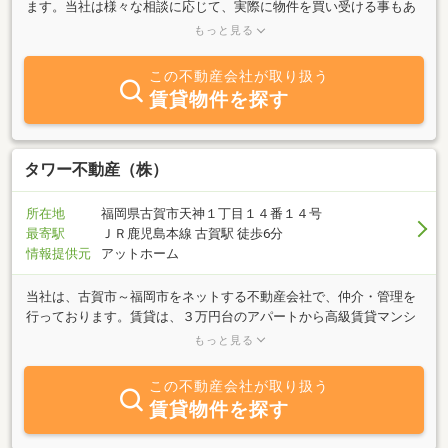
ます。当社は様々な相談に応じて、実際に物件を買い受ける事もあ
りましたし、又頼まれて物件を売る事もありました。ですので売る
もっと見る
方の気持ちも分かりますし、買う方の気持ちも分かる、売買仲介を
心がけています。賃貸では古賀市に当者で管理している物件を中心
この不動産会社が取り扱う
に日々、営業活動しています。宜しくお願いします。
賃貸物件を探す
タワー不動産（株）
所在地
福岡県古賀市天神１丁目１４番１４号
最寄駅
ＪＲ鹿児島本線 古賀駅 徒歩6分
情報提供元
アットホーム
当社は、古賀市～福岡市をネットする不動産会社で、仲介・管理を
行っております。賃貸は、３万円台のアパートから高級賃貸マンシ
ョン・戸建・事業用不動産まで幅広く取りそろえております。現
もっと見る
在、自社において福岡市中央区の天神・今泉・西中洲・春吉地区で
激安の長時間割引駐車場、コインパーキングや容易に開業できるリ
この不動産会社が取り扱う
ース店舗・貸事務所・倉庫も同時に展開中です。特に天神・博多駅
賃貸物件を探す
地区での飲食店の開業等は、得意分野でもありますで、お気軽にご
相談下さい。