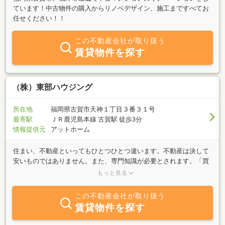
ています！中古物件の購入からリノベデザイン、施工まですべてお
任せください！！
この不動産会社が取り扱う
賃貸物件を探す
（株）東部ハウジング
所在地
福岡県古賀市天神１丁目３番３１号
最寄駅
ＪＲ鹿児島本線 古賀駅 徒歩3分
情報提供元
アットホーム
住まい、不動産といってもひとつひとつ違います。不動産は決して
安いものではありません。また、専門知識が必要とされます。「買
いたい」「売りたい」そう望まれるお客様の不安を解消し一人一人
もっと見る
が希望をかなえられるよう、心を込めてお手伝いいたします。東部
ハウジングは不動産のプロとして、最高のパートナーを目指しま
この不動産会社が取り扱う
す。不動産に関する事はお気軽にお問い合わせ下さい。
賃貸物件を探す